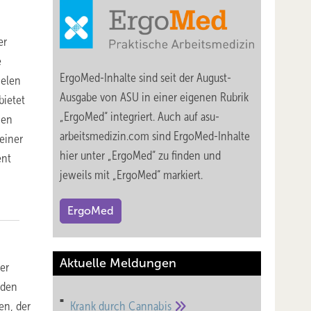
er
e
ErgoMed-Inhalte sind seit der August-
ielen
Ausgabe von ASU in einer eigenen Rubrik
bietet
„ErgoMed“ integriert. Auch auf asu-
hen
arbeitsmedizin.com sind ErgoMed-Inhalte
 einer
hier unter „ErgoMed“ zu finden und
ent
jeweils mit „ErgoMed“ markiert.
ErgoMed
Aktuelle Meldungen
er
nden
en, der
Krank durch
Cannabis