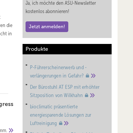
Ja, ich möchte den ASU-Newsletter
kostenlos abonnieren!
t
ren die
Jetzt anmelden!
icht in
Produkte
P-Führerscheinerwerb und -
verlängerungen in
Gefahr?
Der Bürostuhl AT ESP mit erhöhter
Sitzposition von
Wilkhahn
gress
bioclimatic präsentierte
energiesparende Lösungen zur
Luftreinigung
amm.