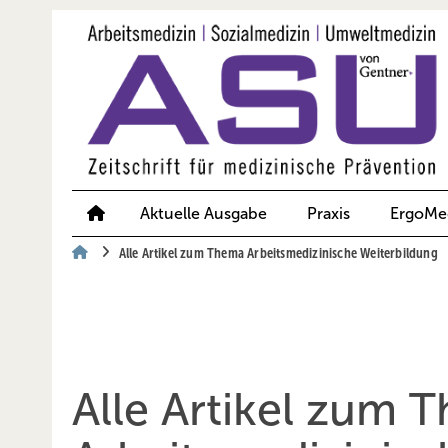
Springe
Springe
Springe
auf
auf
auf
Hauptinhalt
Hauptmenü
SiteSearch
Aktuelle Ausgabe
Praxis
ErgoMe
Alle Artikel zum Thema Arbeitsmedizinische Weiterbildung
Alle Artikel zum 