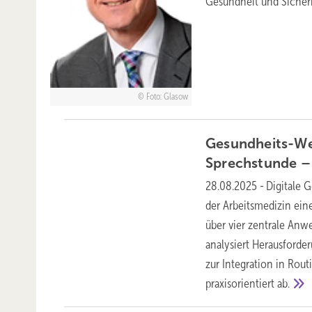
Gesundheit und Sicherh
Foto: Glasow
Gesundheits-Wea
Sprechstunde –
28.08.2025
-
Digitale 
der Arbeitsmedizin eine
über vier zentrale Anw
analysiert Herausford
zur Integration in Rou
praxisorientiert
ab.