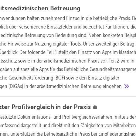
eitsmedizinischen
Betreuung
Anwendungen halten zunehmend Einzug in die betriebliche Praxis. D
blick über verschiedene Einsatzfelder und beleuchtet Funktionen, di
tsmedizinische Betreuung von Bedeutung sind. Neben konkreten Beisp
ahe Hinweise zur Nutzung digitaler Tools. Unser zweiteiliger Beitrag 
erblick: Der folgende Teil 1 stellt den Einsatz von Apps im klassisc
sschutz sowie in der arbeitsmedizinischen Praxis vor. Teil 2 wird in
gaben auf spezielle Apps für das Betriebliche Gesundheitsmanagem
iche Gesundheitsförderung (BGF) sowie den Einsatz digitaler
n (DiGAs) in der arbeitsmedizinischen Betreuung
eingehen.
ter Profilvergleich in der
Praxis
estützte Dokumentations- und Profilvergleichsverfahren, mittels der
mfassend dargestellt und direkt mit den Fähigkeiten von Mitarbeite
en, unterstützen die betriebsärztliche Praxis bei Eingliederungsfrag