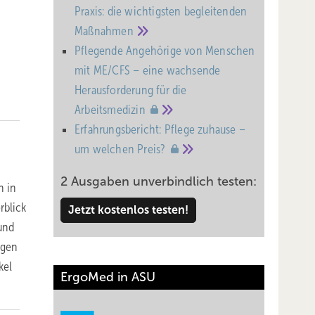
Praxis: die wichtigsten begleitenden
Maßnahmen
Pflegende Angehörige von Menschen
mit ME/CFS – eine wachsende
Heraus­forderung für die
Arbeitsmedizin
Erfahrungsbericht: Pflege zuhause –
um welchen
Preis?
2 Ausgaben unverbindlich testen:
n in
rblick
Jetzt kostenlos testen!
und
ngen
kel
ErgoMed in ASU