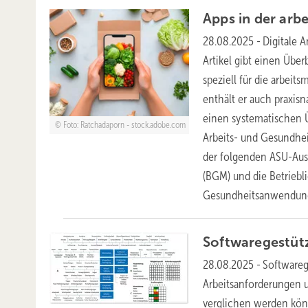
Apps in der arb
28.08.2025
-
Digitale 
Artikel gibt einen Über
speziell für die arbei
enthält er auch praxisn
einen systematischen Üb
Foto: Ratchadaporn - stock.adobe.com
Arbeits- und Gesundheit
der folgenden ASU-Aus
(BGM) und die Betriebl
Gesundheitsanwendunge
Softwaregestütz
28.08.2025
-
Softwareg
Arbeitsanforderungen u
verglichen werden könn