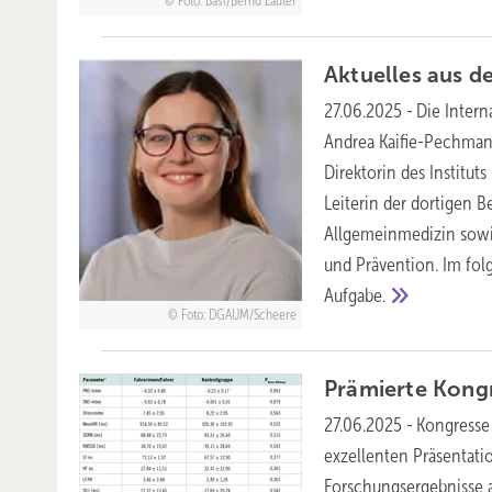
Foto: Basi/Bernd Lauter
Aktuelles aus d
27.06.2025
-
Die Intern
Andrea Kaifie-Pechman
Direktorin des Institut
Leiterin der dortigen Be
Allgemeinmedizin sowi
und Prävention. Im fol
Aufgabe.
Foto: DGAUM/Scheere
Prämierte
Kong
27.06.2025
-
Kongresse
exzellenten Präsentati
Forschungsergebnisse a