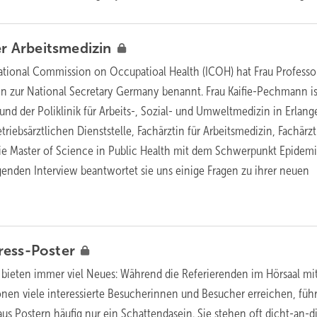
er
Arbeitsmedizin
ational Commission on Occupatioal Health (ICOH) hat Frau Professo
n zur National Secretary Germany benannt. Frau Kaifie-Pechmann is
s und der Poliklinik für Arbeits-, Sozial- und Umweltmedizin in Erlang
triebsärztlichen Dienststelle, Fachärztin für Arbeitsmedizin, Fachärzt
e Master of Science in Public Health mit dem Schwerpunkt Epidemi
genden Interview beantwortet sie uns einige Fragen zu ihrer neuen
ress-Poster
 bieten immer viel Neues: Während die Referierenden im Hörsaal mi
onen viele interessierte Besucherinnen und Besucher erreichen, füh
us Postern häufig nur ein Schattendasein. Sie stehen oft dicht-an-d