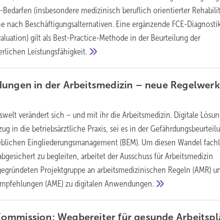
-Bedarfen (insbesondere medizinisch beruflich orientierter Rehabili
e nach Beschäftigungsalternativen. Eine ergänzende FCE-Diagnosti
aluation) gilt als Best-Practice-Methode in der Beurteilung der
erlichen
Leistungsfähigkeit.
ungen in der ­Arbeitsmedizin – neue Regelwerk
swelt verändert sich – und mit ihr die Arbeitsmedizin. Digitale Lösu
 in die betriebsärztliche Praxis, sei es in der Gefährdungsbeurteilu
ieblichen Eingliederungsmanagement (BEM). Um diesen Wandel fachl
abgesichert zu begleiten, arbeitet der Ausschuss für Arbeitsmedizin
 gegründeten Projektgruppe an arbeitsmedizinischen Regeln (AMR) u
Empfehlungen (AME) zu digitalen
Anwendungen.
ommission: ­Wegbereiter für gesunde
Arbeitspl