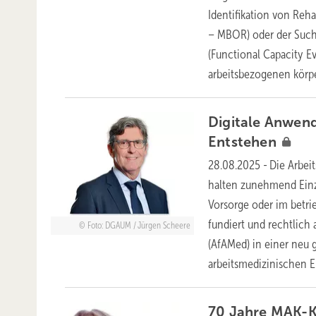
Identifikation von Reha
– MBOR) oder der Such
(Functional Capacity Ev
arbeitsbezogenen körp
Digitale Anwend
Entstehen
28.08.2025
-
Die Arbeit
halten zunehmend Einzug
Vorsorge oder im betr
fundiert und rechtlich 
Foto: DGAUM / Jürgen Scheere
(AfAMed) in einer neu
arbeitsmedizinischen 
70 Jahre MAK-K