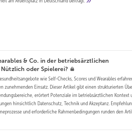
eit am Arbeitsplatz in Deutschland
beiträgt.
rables & Co. in der betriebsärztlichen
 Nützlich oder
Spielerei?
Gesundheitsangebote wie Self-Checks, Scores und Wearables erfahre
n zunehmenden Einsatz. Dieser Artikel gibt einen strukturierten Übe
endungsbereiche, erörtert Potenziale im betriebsärztlichen Kontext 
erungen hinsichtlich Datenschutz, Technik und Akzeptanz. Empfehlu
tineprozesse und erforderliche Rahmenbedingungen runden den Arti