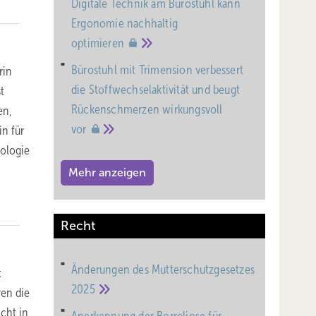
Digitale Technik am Bürostuhl kann
Ergonomie nachhaltig
optimieren
Bürostuhl mit Trimension verbessert
rin
die Stoffwechselaktivität und beugt
t
Rückenschmerzen wirkungsvoll
en,
vor
in für
ologie
Mehr anzeigen
Recht
Änderungen des Mutterschutz­gesetzes
t
2025
ren die
icht in