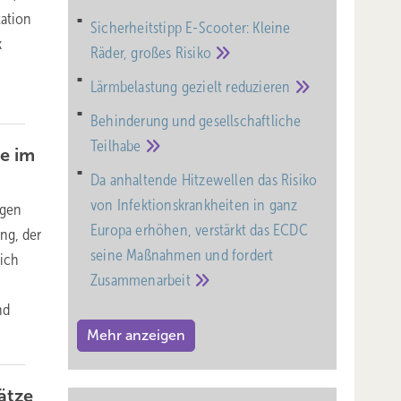
tation
Sicherheitstipp E-Scooter: Kleine
k
Räder, großes
Risiko
Lärmbelastung gezielt
reduzieren
Behinderung und gesell­schaft­liche
Teil­habe
e im
Da anhaltende Hitzewellen das Risiko
von Infektionskrankheiten in ganz
ngen
Europa erhöhen, verstärkt das ECDC
ng, der
seine Maßnahmen und fordert
ich
Zusammenarbeit
nd
Mehr anzeigen
ätze