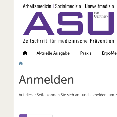
Springe
Springe
Springe
auf
auf
auf
Hauptinhalt
Hauptmenü
SiteSearch
Aktuelle Ausgabe
Praxis
ErgoMe
Anmelden
Auf dieser Seite können Sie sich an- und abmelden, um 