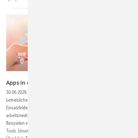
Foto: Premium Graphics / stock.adobe.com
Apps in der arbeitsmedizinischen
Betreuung
30.06.2026
-
Digitale Anwendungen halten zunehmend Einzug in die
betriebliche Praxis. Der Artikel gibt einen Überblick über verschiedene
Einsatzfelder und beleuchtet Funktionen, die speziell für die
arbeitsmedizinische Betreuung von Bedeutung sind. Neben konkreten
Beispielen enthält er auch praxisnahe Hinweise zur Nutzung digitaler
Tools. Unser zweiteiliger Beitrag bietet einen systematischen