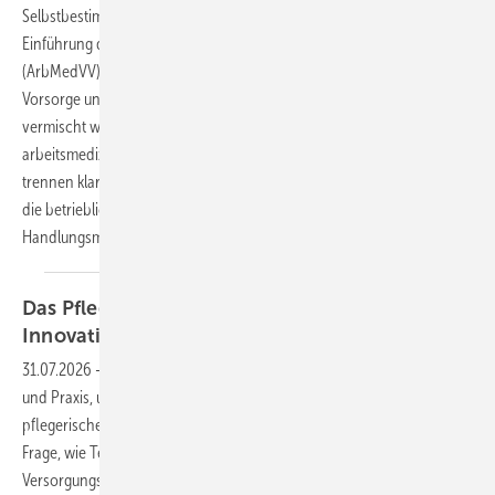
Selbstbestimmung und den Schutz medizinischer Daten. Mit der
Einführung der Verordnung zur arbeitsmedizinischen Vorsorge
(ArbMedVV) wurde auch gesetzlich geregelt, dass arbeitsmedizinische
Vorsorge und Eignungsuntersuchungen nicht ohne weiteres
vermischt werden dürfen. Auch die „DGUV‑Empfehlungen für
arbeitsmedizinische Beratungen und Untersuchungen“ (2024)
trennen klar zwischen Vorsorge und Eignung. Der Beitrag beleuchtet
die betrieblichen Spannungsfelder und zeigt praxisorientierte
Handlungsmöglichkeiten.
Das Pflegepraxiszentrum Hannover –
Innovation für die Pflege von
morgen
31.07.2026
-
Das Pflegepraxiszentrum Hannover verbindet Forschung
und Praxis, um technologische Innovationen gezielt in die
pflegerische Versorgung zu übertragen. Im Mittelpunkt steht dabei die
Frage, wie Technik den Pflegealltag erleichtern und die
Versorgungsqualität verbessern kann. Der Experimentierraum des