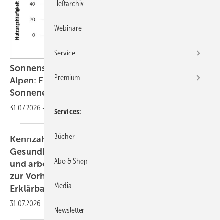
Heftarchiv
Webinare
Service
Sonnenschutz beim Wandern in den deutschen
Premium
Alpen: Eine quantitative Analyse des
Sonnen­expositionsverhaltens
31.07.2026
-
JUNGE
FORSCHUNG
Services
Bücher
Kennzahlen im Betrieblichen
Gesundheitsmanagement: Analyse allgemeiner
Abo & Shop
und arbeitsbezogener Gesundheitskompetenz
zur Vorhersage der Arbeitsfähigkeit durch
Media
Erklärbare Künstliche
Intelligenz
31.07.2026
-
EXECUTIVE
SUMMARY
Newsletter