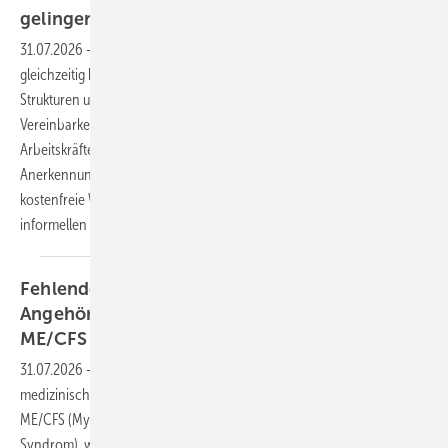
gelingen?
31.07.2026
-
Pflege durch Angehörige ist allgegenwärtig und
gleichzeitig kaum sichtbar. Individuelle Bedingungen, betriebliche
Strukturen und gesetzliche Regelungen definieren den Rahmen für die
Vereinbarkeit von Pflege und Beruf. Nicht-Vereinbarkeit kostet
Arbeitskräftepotenziale und befördert Armut. Die gesellschaftliche
Anerkennung der Leistungen pflegender Angehöriger muss über
kostenfreie Wertschätzung hinausgehen, wenn die tragende Säule der
informellen Pflege auch in Zukunft stabil bleiben
soll.
Fehlende Unterstützung für pflegende
Angehörige in Österreich – das Beispiel
ME/CFS
31.07.2026
-
In Österreich fehlt es noch immer an spezialisierter
medizinischer Versorgung und sozialer Absicherung für Menschen mit
ME/CFS (Myalgische Enzephalomyelitis/Chronisches Fatigue-
Syndrom), wodurch pflegende Angehörige massiv belastet werden.