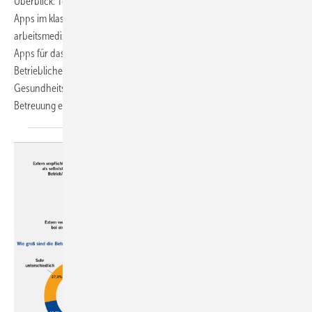
Überblick: Teil 1 (erschienen in ASU 9/2025) stellte den Einsatz von
Apps im klassischen Arbeits- und Gesundheitsschutz sowie in der
arbeitsmedizinischen Praxis vor. Der folgende Teil 2 geht auf spezielle
Apps für das Betriebliche Gesundheitsmanagement (BGM) und die
Betriebliche Gesundheitsförderung (BGF) sowie den Einsatz digitaler
Gesundheitsanwendungen (DiGAs) in der arbeitsmedizinischen
Betreuung
ein.