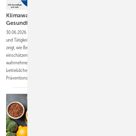
Klimawandel: Risiken für Sicherheit und
Gesundheit im
Betrieb
30.06.2026
-
Der Klimawandel wirkt sich zunehmend auf Arbeitsplätze
und Tätigkeiten aus. Eine bundesweite Befragung der DGUV Akademie
zeigt, wie Betriebsärztinnen und -ärzte klimabedingte Risiken
einschätzen und welche Gefährdungen sie als besonders relevant
wahrnehmen. Der Beitrag beleuchtet zudem den Stand der
betrieblichen Auseinandersetzung und bestehende
Präventionsmaßnahmen.