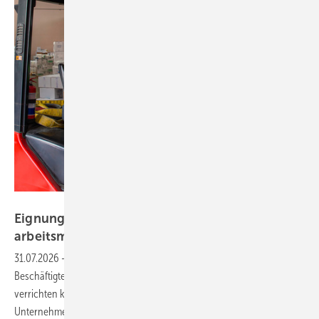
Foto: bulentbaris - stock.adobe.com
Eignungsbeurteilungen in der ­
arbeitsmedizinischen
Praxis
31.07.2026
-
Eignungsbeurteilungen sollen sicherstellen, dass
Beschäftigte gefährliche Tätigkeiten ohne Risiko für sich oder andere
verrichten können. Sie liegen in erster Linie im Interesse des
Unternehmens und tangieren Grundrechte wie das Recht auf