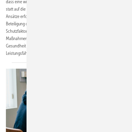
dass eine wirksame Umsetzung den Fokus auf die Arbeitsbedingungen
statt auf die einzelnen Beschäftigten legt und kontextspezifische
Ansätze erfordert. Zu den wesentlichen Erfolgsfaktoren zählen die
Beteiligung der Beschäftigten, das Ausbalancieren von Risiko- und
Schutzfaktoren sowie die Überführung der Ergebnisse in konkrete
Maßnahmen. Eine gut gestaltete Arbeitsweise fördert nicht nur die
Gesundheit der Mitarbeitenden, sondern stärkt auch die
Leistungsfähigkeit und die organisationale
Resilienz.