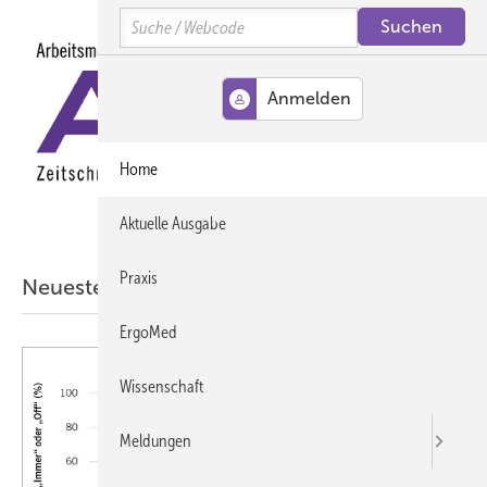
Springe
Springe
Springe
Search
auf
auf
auf
Hauptinhalt
Hauptmenü
SiteSearch
MENÜ
Home
Aktuelle Ausgabe
Praxis
Neueste ASU-Artikel aus der Wissenschaft
ErgoMed
Wissenschaft
Meldungen