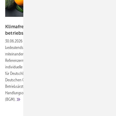
Foto: cusniatul - stock.adobe.com
Klimafreundliche Ernährung im Betrieb – ein
betriebsärztliches
Handlungsfeld
30.06.2026
-
Klimawandel und ungesunde Ernährung sind zwei der
bedeutendsten ­Gesundheitsrisiken unserer Zeit – und sie sind eng
miteinander verknüpft. Die Planetary Health Diet bietet als weltweite
Referenzernährung einen wissenschaftlich fundierten Rahmen, der
individuelle Gesundheit und planetare Nachhaltigkeit verbindet. Die
für Deutschland gültigen Ernährungsempfehlungen wurden von der
Deutschen Gesellschaft für Ernährung (DGE) veröffentlicht. Für
Betriebsärztinnen und Betriebsärzte eröffnen sich konkrete
Handlungsoptionen im Betrieblichen Gesundheitsmanagement
(BGM).
Weitere Meldungen zu "Praxis"