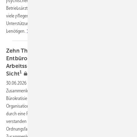
psychischen und finanziellen Belastungen. Für Betriebsärztinnen und
Betriebsärzte gewinnt diese Situation zunehmend an Bedeutung, da
viele pflegende Angehörige gleichzeitig berufstätig sind und
Unterstützung bei der Vereinbarkeit von Erwerbstätigkeit und Pflege
benötigen.
Zehn Thesen zur Bürokratisierung bzw.
Entbürokratisierung für einen effizienten
Arbeitsschutz aus arbeitsmedizinischer
1
Sicht
30.06.2026
-
Bürokratie betrifft alle Bereiche des gesellschaftlichen
Zusammenlebens, nicht nur den Arbeitsschutz. Prinzipiell ist die
Bürokratisierung der zentrale Prozess und die Grundlage, durch den
Organisationen und soziale Systeme strukturiert, formalisiert und
durch eine Reihe von Regeln und Verfahren gesteuert werden. Richtig
verstanden ist Bürokratie per definitionem also ein zentraler
Ordnungsfaktor in allen Bereichen unseres gesamtgesellschaftlichen
Zusammenlebens und ist letztendlich ein wichtiger Garant für