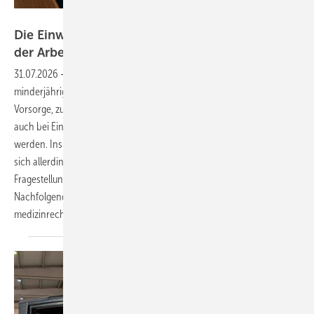
Foto: l1gend - stock.adobe.com
Die Einwilligungsfähigkeit Minder­jähriger in
der
Arbeitsmedizin
31.07.2026
-
Im arbeitsmedizinischen Alltag kommt es vor, dass auch
minderjährige Personen anlässlich der arbeitsmedizinischen
Vorsorge, zum Zwecke der Durchführung von Schutzimpfungen oder
auch bei Einstellungs- und Eignungsuntersuchungen vorstellig
werden. Insbesondere in Bezug auf leichtinvasive Maßnahmen stellt
sich allerdings für die Ärztin oder den Arzt dann immer die
Fragestellung der Einwilligungsfähigkeit von Minderjährigen.
Nachfolgender Beitrag erörtert diese Fragestellung in
medizinrechtlicher
Hinsicht.