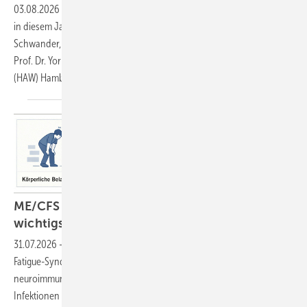
03.08.2026
-
ASU, die Zeitschrift für medizinische Prävention, verlieh
in diesem Jahr einen „ASU Best Paper Award“ an Dr. Björn
Schwander, Gründer der AHEAD GmbH in Bietigheim-Bissingen, und
Prof. Dr. York Zöllner, Hochschule für Angewandte Wissenschaften
(HAW)
Hamburg.
ME/CFS in der betriebsärztlichen Praxis: die
wichtigsten begleitenden
Maßnahmen
31.07.2026
-
Die Myalgische Enzephalomyelitis/das Chronische
Fatigue-Syndrom (ME/CFS) ist eine schwere chronische
neuroimmunologische Multisystemerkrankung, die meist nach
Infektionen auftritt und häufig mit einer erheblichen Einschränkung