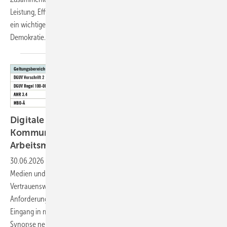
Leistung, Effizienz, Rechtssicherheit und Verlässlichkeit. Bürokratie ist
ein wichtiger Schutz vor Willkür und zentraler Bestandteil unserer
Demokratie.
Digitale Informations- und ­
Kommunikationstechnologien in der
Arbeitsmedizin
30.06.2026
-
Die Arbeitsmedizin bedient sich zunehmend digitaler
Medien und telemedizinischer Anwendungen. Datenschutz,
Vertrauenswürdigkeit, Schweige­pflicht und andere grundlegende
Anforderungen an ärztliches Handeln setzen dazu einen Rahmen, der
Eingang in mehrere Regelungen gefunden hat. Diese werden in einer
Synopse nebeneinandergestellt und
kommentiert.