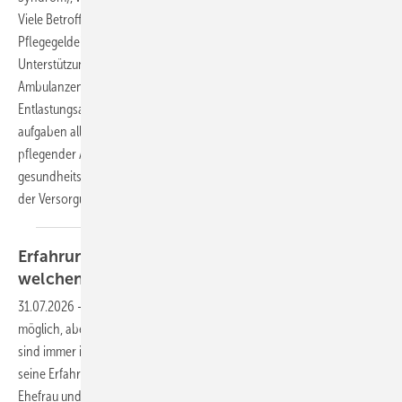
Viele Betroffene erhalten keine oder zu niedrige
Pflegegeldeinstufungen, wodurch notwendige
Unterstützungsleistungen verwehrt bleiben. Der Mangel an
Ambulanzen, Forschungseinrichtungen und strukturellen
Entlastungsangeboten zwingt Familien dazu, komplexe Pflege­
aufgaben allein zu bewältigen. Die Interessengemeinschaft
pflegender Angehöriger fordert daher eine klare
gesundheitspolitische Priorisierung und nachhaltige Verbesserungen
der
Versorgungssituation.
Erfahrungsbericht: Pflege zuhause – um
welchen
Preis?
31.07.2026
-
Pflegearbeit und Erwerbstätigkeit sind nebeneinander
möglich, aber nicht immer eine gute Lösung, denn Pflegesituationen
sind immer individuell. In diesem Beitrag berichtet der Autor über
seine Erfahrungen aus über 20 Jahren häuslicher Pflege seiner
Ehefrau und gleichzeitiger Erwerbsarbeit. Dies war nur möglich, weil