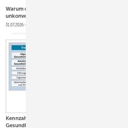
Warum die ASU den Mut zum
unkonventionellen Denken
wagt
31.07.2026
-
IN EIGENER
SACHE
Kennzahlen im Betrieblichen
Gesundheitsmanagement: Analyse allgemeiner