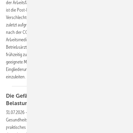
der Arbeitsfähigkeit verbunden ist. Zentrales diagnostisches Merkmal
ist die Post-Exertional Malaise (PEM), eine belastungsinduzierte
Verschlechterung der Symptomatik mit verzögerter Erholung. Nicht
zuletzt aufgrund der steigenden Zahl postinfektiöser Erkrankungen
nach der COVID-19-Pandemie gewinnt ME/CFS auch in der
Arbeitsmedizin zunehmend an Bedeutung. Betriebsärztinnen und
Betriebsärzte können wesentlich dazu beitragen, die Erkrankung
frühzeitig zu erkennen, Fehleinschätzungen zu vermeiden und
geeignete Maßnahmen zur Arbeitsplatzgestaltung, zum Betrieblichen
Eingliederungsmanagement und zum Erhalt der Erwerbsfähigkeit
einzuleiten.
Die Gefährdungsbeurteilung der psychischen
Belastung (GBU
Psyche)
31.07.2026
-
Die Beurteilung psychosozialer Risiken im Arbeits- und
Gesundheitsschutz wird oft eher als gesetzliche Pflicht denn als
praktisches Instrument wahrgenommen. Dieser Artikel verdeutlicht,