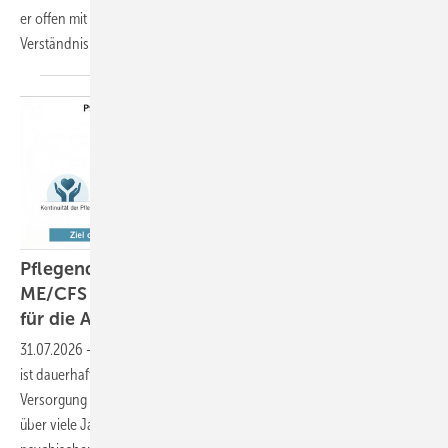
er offen mit der Situation umging und sein Arbeitgeber großes
Verständnis
zeigte.
Pflegende Angehörige von Menschen mit
ME/CFS – eine wachsende Heraus­forderung
für die
Arbeitsmedizin
31.07.2026
-
Ein erheblicher Teil der Menschen mit schwerem ME/CFS
ist dauerhaft auf Unterstützung im Alltag angewiesen. Die häusliche
Versorgung wird überwiegend von Angehörigen übernommen, häufig
über viele Jahre hinweg und unter erheblichen körperlichen,