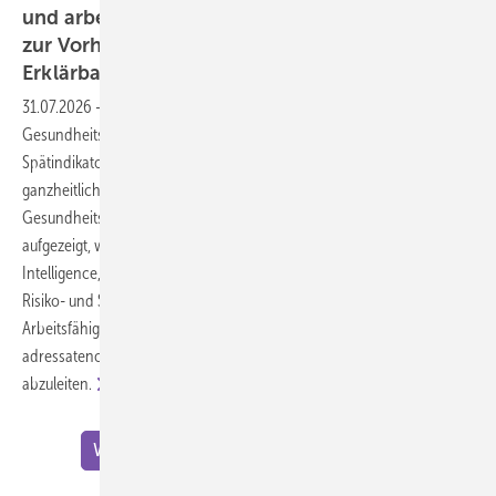
und arbeitsbezogener Gesundheitskompetenz
zur Vorhersage der Arbeitsfähigkeit durch
Erklärbare Künstliche
Intelligenz
31.07.2026
-
Ziel des Beitrags ist es, allgemeine und arbeitsbezogene
Gesundheitskompetenz als Treiber mit ausgewählten Früh- und
Spätindikatoren zur Bestimmung der Arbeitsfähigkeit innerhalb eines
ganzheitlichen Kennzahlensystems im Betrieblichen
Gesundheitsmanagement (BGM) zu verorten. Darüber hinaus wird
aufgezeigt, wie Erklärbare Künstliche Intelligenz (Explainable Artificial
Intelligence, XAI) zur transparenten und personalisierten Analyse von
Risiko- und Schutzfaktoren eingesetzt werden kann, um die
Arbeitsfähigkeit von Beschäftigten vorherzusagen und daraus
adressatenorientierte Gesundheitsförderungsmaßnahmen
abzuleiten.
Weitere Meldungen zu "Wissenschaft"