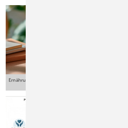
Die Beteiligten streiten über die Feststellung einer Berufskrankheit (BK)
nach Nr. 1301 der Anlage 1 zur Berufskrankheiten-Verordnung (BKV).
Der 1956 geborene Kläger war von September 1998 bis Juni 2013 als
Schweißer in der Herstellung von Großkücheneinrichtungen
beschäftigt. Zur Rissprüfung von Schweißnähten verwendete er
azofarbstoffhaltige Sprays, die den Wirkstoff o-Toluidin enthielten. Er
rauchte ab dem 22. Lebensjahr und gab dies 1999/2000 auf. Im
September 2014 wurde bei ihm ein Urothelkarzinom
(Harnblasenkrebs) diagnostiziert.
Die Beklagte lehnte die Feststellung der BK 1301 ab. Das stattgebende
Urteil des Sozialgerichts hat das Landessozialgericht (LSG) nach
Ernährung am Arbeitsplatz (Teil
1)
Einholung eines Sachverständigengutachtens aufgehoben und die
Klage abgewiesen. Eine ausreichende Exposition gegenüber o-
Toluidin sei nicht anzunehmen, da eine Exposition in Höhe des
ehemaligen Wertes der Technischen Richtkonzentration (TRK-Wert)
von 500 μg o-Toluidin/m³ vorliege und eine schicksalhafte
Verursachung nicht ausgeschlossen sei. Der Kläger sei zum
Erkrankungszeitpunkt bereits in einem Alter gewesen, das ein