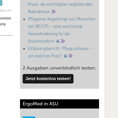
Praxis: die wichtigsten begleitenden
adobe.com
Maßnahmen
itnehmer
Pflegende Angehörige von Menschen
tung
mit ME/CFS – eine wachsende
Heraus­forderung für die
Arbeitsmedizin
Erfahrungsbericht: Pflege zuhause –
um welchen
Preis?
2 Ausgaben unverbindlich testen:
Jetzt kostenlos testen!
ErgoMed in ASU