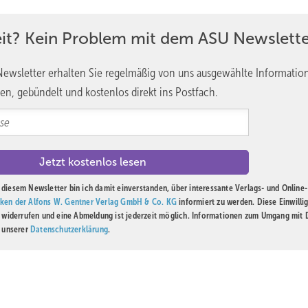
EM) spielt eine entscheidende Rolle, wenn es darum geht,
ntegration in den Arbeitsalltag zu ermöglichen. Im folgenden
eit? Kein Problem mit dem ASU Newslette
rs beleuchtet, der aufgrund schwerer gesundheitlicher
ne bisherigen Aufgaben zu erfüllen. Die dargestellten
ewsletter erhalten Sie regelmäßig von uns ausgewählte Informatio
 Relevanz eines individuell abgestimmten BEM.
en, gebündelt und kostenlos direkt ins Postfach.
diesem Newsletter bin ich damit einverstanden, über interessante Verlags- und Online-
ken der Alfons W. Gentner Verlag GmbH & Co. KG
informiert zu werden. Diese Einwilli
l nicht nur ein durchdachtes und individuell abgestimmtes betrieblic
t widerrufen und eine Abmeldung ist jederzeit möglich. Informationen zum Umgang mit
n unserer
Datenschutzerklärung
.
 in diesem Fall der Kontakt mit der Arbeitsmedizinerin war, um
arbeiter ganzheitlich zu beraten.