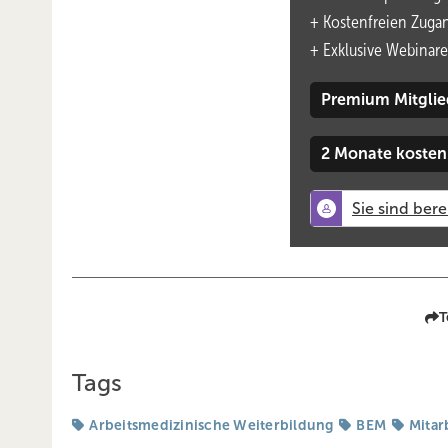
Erste Maßnahmen und Unterstützung
+ Kostenfreien Zuga
Einschränkungen und ­Wiedereingliederung
+
Exklusive Webinare
Kontakt
Premium Mitglie
2 Monate kosten
Das PDF dient ausschließlich dem persönlichen Gebrauch
nutzungsrechte@asu-arbeitsmedizin.com
.
Deutsch
English
T
Die Rolle der Arbeitsmedi
Tags
Eingliederungsmanagemen
Arbeitsmedizinische Weiterbildung
BEM
Mitar