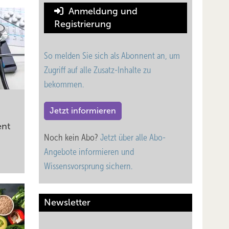
Anmeldung und
trieb
Registrierung
ie
So melden Sie sich als Abonnent an, um
ftigten
Zugriff auf alle Zusatz-Inhalte zu
bekommen.
Jetzt informieren
ent
Noch kein Abo?
Jetzt über alle Abo-
lecht
Angebote informieren und
Wissensvorsprung sichern.
e, eine
Newsletter
zu