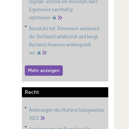
Digitale Technik am Bürostuhl kann
Ergonomie nachhaltig
optimieren
Bürostuhl mit Trimension verbessert
die Stoffwechselaktivität und beugt
Rückenschmerzen wirkungsvoll
 sowie
vor
en
Mehr anzeigen
ich der
Recht
Daher
 um
Änderungen des Mutterschutz­gesetzes
at, ist
2025