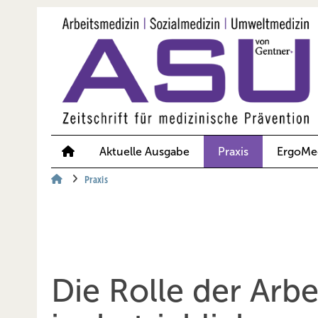
Springe
Springe
Springe
auf
auf
auf
Hauptinhalt
Hauptmenü
SiteSearch
Aktuelle Ausgabe
Praxis
ErgoMe
Praxis
Die Rolle der Arb