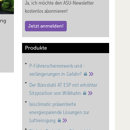
Ja, ich möchte den ASU-Newsletter
kostenlos abonnieren!
ung
htsfeld
Jetzt anmelden!
Produkte
rbeiter
P-Führerscheinerwerb und -
verlängerungen in
Gefahr?
Sorgen,
Der Bürostuhl AT ESP mit erhöhter
icht
Sitzposition von
Wilkhahn
bioclimatic präsentierte
energiesparende Lösungen zur
Grad
Luftreinigung
sierung