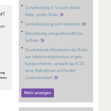
Sicherheitstipp E-Scooter: Kleine
r!
Räder, großes
Risiko
Lärmbelastung gezielt
reduzieren
nen
Behinderung und gesell­schaft­liche
Teil­habe
Da anhaltende Hitzewellen das Risiko
von Infektionskrankheiten in ganz
Europa erhöhen, verstärkt das ECDC
seine Maßnahmen und fordert
gung
hes
Zusammenarbeit
 Daten
Mehr anzeigen