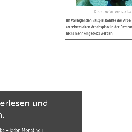
Foto: Stefan Lenz-stock.
Im vorliegenden Beispiel konnte der Arbe
an seinem alten Arbeitsplatz in der Entgra
nicht mehr eingesetzt werden
 ­Eingliederungsmanagement – ein Praxisbeispiel
 ­integration management – a case study
terlesen und
n.
rungen
be – jeden Monat neu