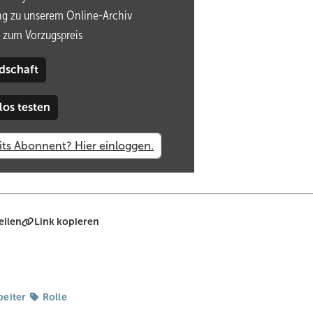
ng zu unserem Online-Archiv
 zum Vorzugspreis
dschaft
los testen
! - Weitergehende Rechte bitte anfragen unter:
eilen
Link kopieren
zin im betrieblichen ­
t – ein Praxisbeispiel
beiter
Rolle