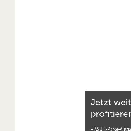
Inhalt
Die Rolle der Arbeitsmedizin im betrieblichen
The role of occupational medicine in company
Jetzt wei
Kernaussagen
profitiere
Hintergrund des Falls
Diagnosen und gesundheitliche ­Herausforde
+ ASU E-Paper-Ausga