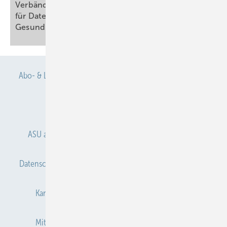
Verbändebeteiligung zum Entwurf eines Gesetzes
für Daten und digitale Innovation im
Gesundheitswesen
Abo- & Leserservice
AGB
Alle Inhalte chronologisch
Anmelden
Anmeldung & Registrierung
ASU abonnieren
ASU Partner
Autorenhinweise
Datenschutz
E-Paper
Gentner Verlag
Impressum
Karriere bei Gentner
Kontakt
Mediaservice
Mitgliedschaften und Engagement
Newsletter