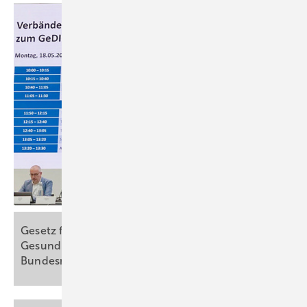
Gesetz für Daten und digitale Innovation im
Gesundheitswesen: Verbändeanhörung im
Bundesministerium für
Gesundheit