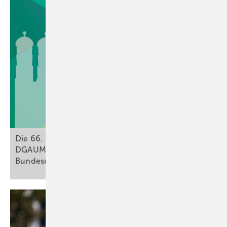
Online-Abrechnungsportal mit Statusübersicht
Keine besonderen technischen Voraussetzungen
erforderlich
Weitere Informationen
www.dgaum.de/impfen/impfungen-durch-betriebs
­aerzte
Die 66. Wissenschaftliche Jahrestagung der
DGAUM findet unter der Schirmherrschaft von
Bundesministerin Bärbel Bas
statt