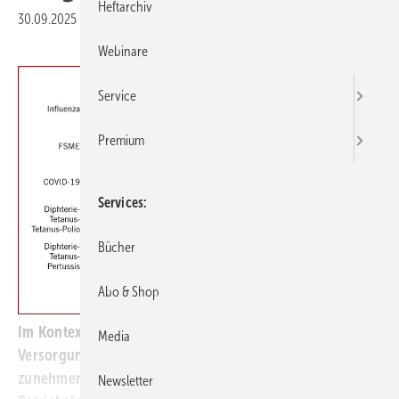
Heftarchiv
30.09.2025
|
Veröffentlicht in
Ausgabe 10-2025
Webinare
Service
Premium
Services
Bücher
Abo & Shop
Im Kontext präventiver und sektorenübergreifender
Media
Versorgung gewinnt das Impfen am Arbeitsplatz
zunehmend an Bedeutung. Betriebsärztinnen und
Newsletter