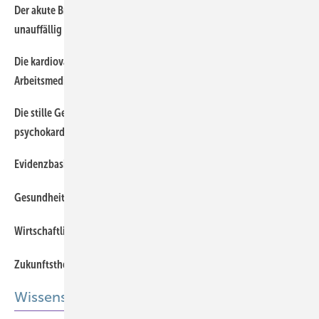
Der akute Brustschmerz am ­Arbeitsplatz: Was, wenn das EKG
unauffällig ist?
Die kardiovaskuläre Präventions­assistenz als Erfolgsfaktor in der
Arbeitsmedizin: ein Fallbericht
Die stille Gefahr: Arbeitsstress und Herzgesundheit – ein
psychokardiologischer Weckruf
Evidenzbasierte kardiovaskuläre ­Beratung
Offener Zugang
Gesundheit in Pflegeberufen
Wirtschaftliche Aspekte der Herzgesundheit im Betrieb
Zukunftsthemen der Arbeitsmedizin
Wissenschaft