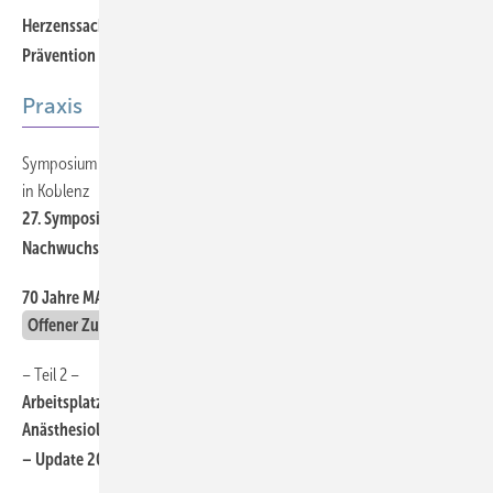
Herzenssache: Warum sich die Investition in kardiovaskuläre
Prävention lohnt
Praxis
Symposium des Forums Arbeitsphysiologie vom 14. bis 16. November
in Koblenz
27. Symposium Arbeitsmedizin und Arbeitswissenschaft für
Nachwuchs-Wissenschaftlerinnen und -Wissenschaftler
70 Jahre MAK-Kommission: ­Wegbereiter für gesunde Arbeitsplätze
Offener Zugang
– Teil 2 –
Arbeitsplatz für schwangere/stillende Ärztinnen in der
Anästhesiologie, Schmerztherapie, Intensiv- und Palliativmedizin
1,2
– Update 2026