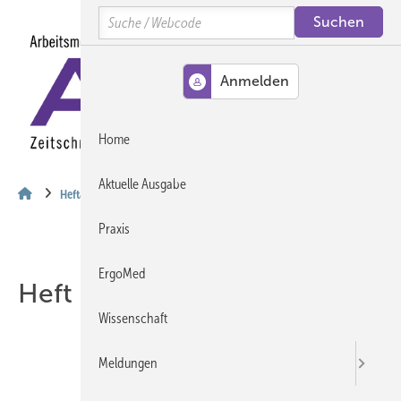
Springe
Springe
Springe
Search
auf
auf
auf
Hauptinhalt
Hauptmenü
SiteSearch
MENÜ
Home
Aktuelle Ausgabe
Heftarchiv
Praxis
ErgoMed
Heft 04-2026
Wissenschaft
Meldungen