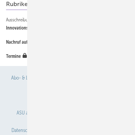
Rubriken
Ausschreibung
Innovationspreis Künstliche Intelligenz in der Arbeitsmedizin
Nachruf auf Otto Blome
Termine
Abo- & Leserservice
AGB
Alle Inhalte chronologisch
Anmelden
Anmeldung & Registrierung
ASU abonnieren
ASU Partner
Autorenhinweise
Datenschutz
E-Paper
Gentner Verlag
Impressum