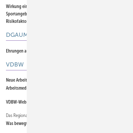
Wirkung eines 12-monatigen arbeitgebergeförderten
Sportangebots auf kardiopulmonale Fitness und ­kardiovaskuläre
Risikofaktoren – Pilot-Kohortenstudie
Offener Zugang
DGAUM
Ehrungen auf der DGAUM-Jahrestagung 2026
VDBW
Neue Arbeitsgruppe: „Digitale Anwendungen und KI in der
Arbeitsmedizin“
VDBW-Webmeeting „Arbeits­medizin für Weiterzubildende“
Das Regionalforum Arbeitsmedizin 2026 steht unter dem Motto:
Was bewegt die Arbeitsmedizin?