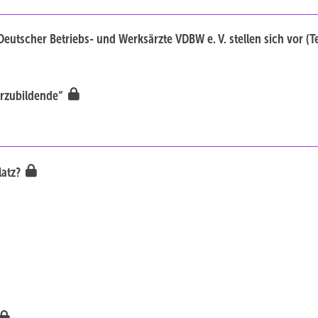
tscher ­Betriebs- und Werksärzte VDBW e. V. stellen sich vor (Te
erzubildende“
latz?