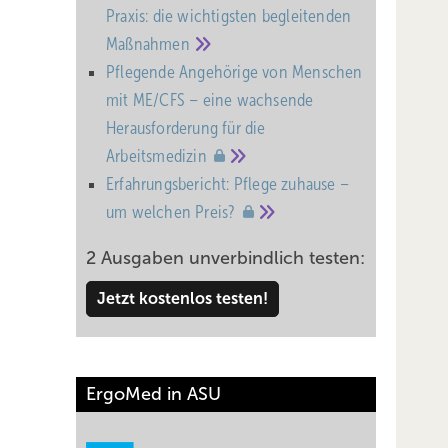
Praxis: die wichtigsten begleitenden
Maßnahmen
Pflegende Angehörige von Menschen
mit ME/CFS – eine wachsende
Heraus­forderung für die
Arbeitsmedizin
Erfahrungsbericht: Pflege zuhause –
um welchen
Preis?
2 Ausgaben unverbindlich testen:
Jetzt kostenlos testen!
ErgoMed in ASU