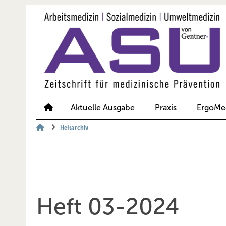
Springe
Springe
Springe
auf
auf
auf
Hauptinhalt
Hauptmenü
SiteSearch
Aktuelle Ausgabe
Praxis
ErgoMe
Heftarchiv
Heft 03-2024