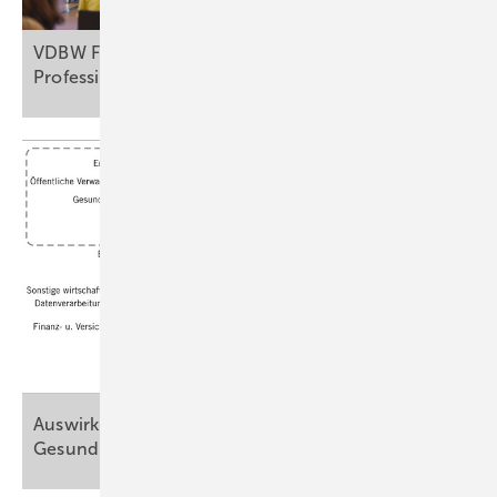
VDBW Frühjahrskongress Health in Care
Professions
Auswirkungen des Klimawandels auf die
Gesundheit im betrieblichen
Setting