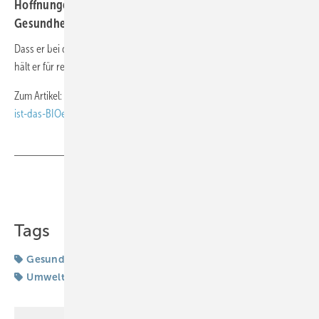
Hoffnungen in das neue Bundesinstitut für Öffentliche
Gesundheit.
Dass er bei der Gründung mit einem Ministererlass nachgeholfen hat,
hält er für rechtlich unbedenklich.
Zum Artikel:
https://www.aerztezeitung.de/Politik/Aus-der-BZgA-
ist-das-BIOeG-geworden-456474.html
Teilen
Link kopieren
Tags
Gesundheitspolitik
Gesundheitswesen
Lauterbach
Umwelt-/Sozialmedizin