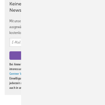
Keine Zeit? Kein Problem mit dem ASU
Newsletter!
Mit unserem Newsletter erhalten Sie regelmäßig von uns
ausgewählte Informationen und Neuigkeiten, gebündelt und
kostenlos direkt ins Postfach.
Bei Anmeldung zu diesem Newsletter bin ich damit einverstanden, über
interessante Verlags- und Online-Angebote
der Marken der Alfons W.
Gentner Verlag GmbH & Co. KG
informiert zu werden. Diese
Einwilligung kann ich jederzeit widerrufen und eine Abmeldung ist
jederzeit möglich. Informationen zum Umgang mit Daten finden Sie
auch in unserer
Datenschutzerklärung
.