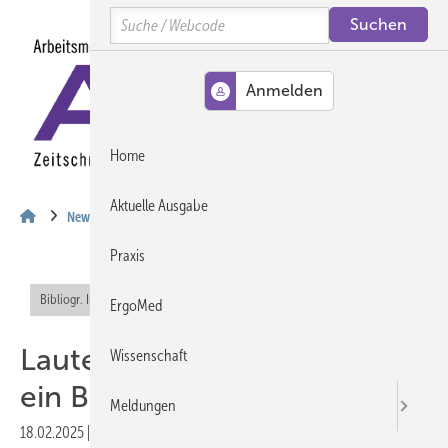
Springe
Springe
Springe
Search
auf
auf
auf
Hauptinhalt
Hauptmenü
SiteSearch
MENÜ
Home
Aktuelle Ausgabe
News
Praxis
Bibliogr. Info (RIS)
Offener Zugang
ErgoMed
Lauterbach macht aus BZgA
Wissenschaft
ein BIÖG
Meldungen
18.02.2025
|
Druckvorschau