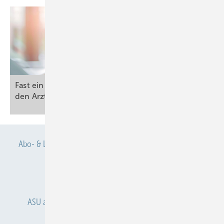
Fast ein Drittel verzichtet nach KI-Diagnose auf
den
Arztbesuch
Abo- & Leserservice
AGB
Alle Inhalte chronologisch
Anmelden
Anmeldung & Registrierung
ASU abonnieren
ASU Partner
Autorenhinweise