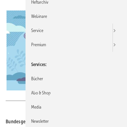
Heftarchiv
Webinare
Service
Premium
Services
Bücher
Abo & Shop
VectorMine – stock.adobe.com
Media
Bundesgesundheitsminister Karl Lauterbach setzt große
Newsletter