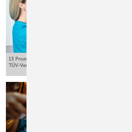
13 Prozent Mängelquote bei Röntgengeräten:
TÜV-Verband fordert mehr
Qualitätssicherung