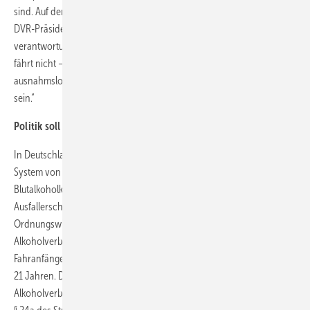
sind. Auf dem Erreichten dürfen wir uns jedoch nicht ausruhen“, sagt
DVR-Präsident Manfred Wirsch. „Alkoholunfälle sind durch
verantwortungsvolles Handeln vollständig vermeidbar. Wer trinkt,
fährt nicht – und wer fährt, trinkt nicht. Diese einfache Regel muss
ausnahmslos im Bewusstsein aller Verkehrsteilnehmenden verankert
sein.“
Politik soll absolutes Alkoholverbot einführen
In Deutschland gilt für Kraftfahrzeugführende derzeit ein abgestuftes
System von Promillegrenzen zwischen 0,3 und 1,1 Promille. Je nach
Blutalkoholkonzentration sowie zusätzlichen alkoholbedingten
Ausfallerscheinungen oder Unfallbeteiligung werden Verstöße als
Ordnungswidrigkeit oder Straftat geahndet. Ein absolutes
Alkoholverbot gilt bislang nur für Fahranfängerinnen und
Fahranfänger in der Probezeit sowie für Fahrerinnen und Fahrer unter
21 Jahren. Der DVR fordert die Ausweitung des absoluten
Alkoholverbots auf alle Pkw-Fahrenden und damit eine Änderung von