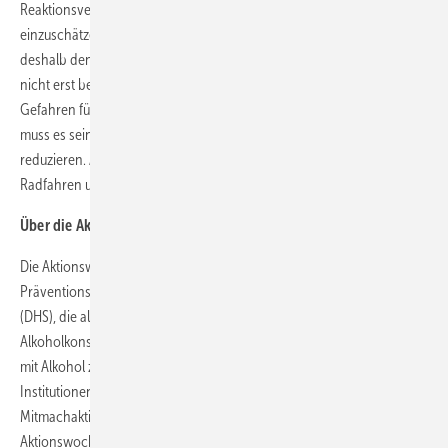
Reaktionsvermögen und die Fähigkeit, Gefahrensituationen richtig
einzuschätzen“, sagt Manfred Wirsch. „Bund und Länder müssen
deshalb den rechtlichen Rahmen anpassen. Verkehrssicherheit endet
nicht erst bei der Straftat, sondern schon dann, wenn alkoholbedingt
Gefahren für Leib und Leben entstehen. Unser gemeinsames Ziel
muss es sein, schwere Alkoholunfälle im Radverkehr deutlich zu
reduzieren. Auch Radfahrende können dazu beitragen, indem sie
Radfahren und Alkoholkonsum konsequent trennen.“
Über die Aktionswoche Alkohol
Die Aktionswoche Alkohol ist eine bundesweite
Präventionskampagne der Deutschen Hauptstelle für Suchtfragen
(DHS), die alle zwei Jahre stattfindet. Ziel ist es, über die Risiken von
Alkoholkonsum aufzuklären und einen verantwortungsvollen Umgang
mit Alkohol zu fördern. Bundesweit beteiligen sich zahlreiche
Institutionen, Kommunen und Verbände mit Informations- und
Mitmachaktionen. Der DVR ist offizieller Unterstützer der
Aktionswoche. Der DVR-Flyer „Alkohol & Straßenverkehr“ kann über