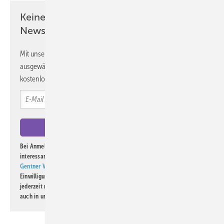
Keine Zeit? Kein Problem mit dem ASU
Newsletter!
Mit unserem Newsletter erhalten Sie regelmäßig von uns
ausgewählte Informationen und Neuigkeiten, gebündelt und
kostenlos direkt ins Postfach.
Bei Anmeldung zu diesem Newsletter bin ich damit einverstanden, über
interessante Verlags- und Online-Angebote
der Marken der Alfons W.
Gentner Verlag GmbH & Co. KG
informiert zu werden. Diese
Einwilligung kann ich jederzeit widerrufen und eine Abmeldung ist
jederzeit möglich. Informationen zum Umgang mit Daten finden Sie
auch in unserer
Datenschutzerklärung
.