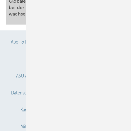
Globale Elsevier-Studie zeigt: Pflegekräfte bleiben
bei der Einführung von KI in der Medizin trotz
wachsenden Interesses außen
vor
Abo- & Leserservice
AGB
Alle Inhalte chronologisch
Anmelden
Anmeldung & Registrierung
ASU abonnieren
ASU Partner
Autorenhinweise
Datenschutz
E-Paper
Gentner Verlag
Impressum
Karriere bei Gentner
Kontakt
Mediaservice
Mitgliedschaften und Engagement
Newsletter