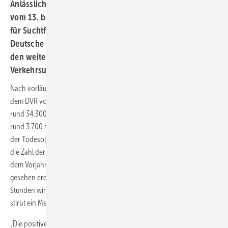
Anlässlich der bundesweiten Aktionswoche Alkohol, die
vom 13. bis 21. Juni 2026 von der Deutschen Hauptstelle
für Suchtfragen (DHS) organisiert wird, warnt der
Deutsche Verkehrssicherheitsrat (DVR) eindringlich vor
den weiterhin erheblichen Risiken von alkoholbedingten
Verkehrsunfällen.
Nach vorläufigen Zahlen des Statistischen Bundesamtes (Destatis), die
dem DVR vorliegen, ereigneten sich im Jahr 2025 in Deutschland
rund 34.300 Alkoholunfälle. Dabei wurden 166 Menschen getötet,
rund 3.700 schwer und etwa 13.800 leicht verletzt. Zwar sank die Zahl
der Todesopfer infolge von Alkoholunfällen um rund 16 Prozent und
die Zahl der Schwerverletzten um etwa sieben Prozent gegenüber
dem Vorjahr. Dennoch bleibt die Bilanz erschütternd: Statistisch
gesehen ereignet sich alle 15 Minuten ein Alkoholunfall, alle zwei
Stunden wird ein Mensch schwer verletzt und etwa alle zwei Tage
stirbt ein Mensch infolge eines Alkoholunfalls.
„Die positive Entwicklung der Zahlen zeigt, dass Fortschritte möglich