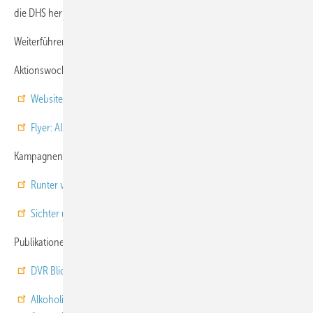
die DHS heruntergeladen oder kostenlos bestellt werden.
Weiterführende Informationen
Aktionswoche Alkohol
Website
Flyer: Alkohol & Straßenverkehr
Kampagnen
Runter vom Gas
Roll ohne Risiko
Sichter unterwegs auf der Landstraße
Publikationen
DVR Blickpunkt: 64. Deutscher Verkehrsgerichtstag (2026)
Alkoholisiert auf Fahrrädern und E-Bikes: Ergebnisse einer