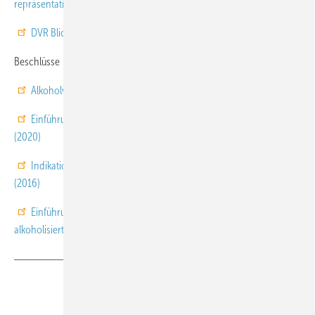
repräsentativen Bevölkerungsbefragung (2025)
DVR Blickpunkt: Fit und nüchtern unterwegs (2023)
Beschlüsse
Alkoholverbot am Steuer (2021)
Einführung von Alkohol-Interlocks für alkoholauffällige Kraftfahrer
(2020)
Indikation zur Überprüfung der Fahreignung bei Alkoholkonsum
(2016)
Einführung eines Ordnungswidrigkeitentatbestandes für
alkoholisierte Fahrradfahrer (2014)
Teilen
Link kopieren