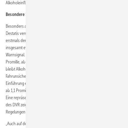
Alkoholeinfluss festgestellt.
Besondere Sorge um Radfahrende
Besonders alarmierend ist die Entwicklung im Radverkehr: Laut
Destatis verursachten alkoholisierte Radfahrende im Jahr 2024
erstmals den größten Anteil aller Alkoholunfälle – 43 Prozent von
insgesamt etwa 34.700 Unfällen. Der DVR sieht darin ein deutliches
Warnsignal. Für Radfahrende gilt derzeit ein Grenzwert von 1,6
Promille, ab dem eine Straftat vorliegt. Unterhalb dieser Schwelle
bleibt Alkoholkonsum in der Regel ohne Konsequenzen, sofern keine
Fahrunsicherheit nachgewiesen wird. Der DVR fordert daher die
Einführung eines Ordnungswidrigkeitentatbestands für Radfahrende
ab 1,1 Promille. Diese Forderung wird durch die Bevölkerung gestützt:
Eine repräsentative forsa-Befragung aus dem Jahr 2025 im Auftrag
des DVR zeigt eine breite gesellschaftliche Unterstützung für strengere
Regelungen.
„Auch auf dem Fahrrad beeinträchtigt Alkohol Aufmerksamkeit,