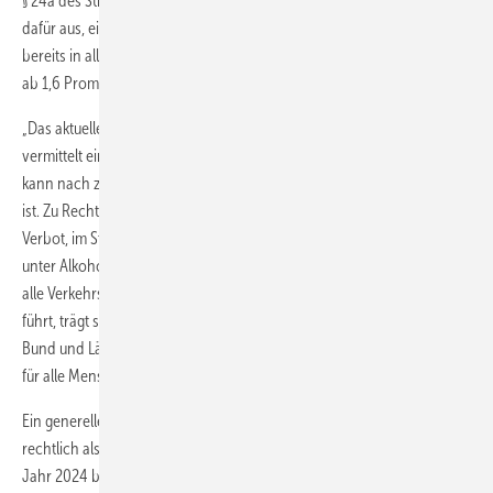
§ 24a des Straßenverkehrsgesetzes. Zudem spricht sich der Verband
dafür aus, eine medizinisch-psychologische Untersuchung künftig
bereits in allen Fällen ab 1,1 Promille anzuordnen, statt wie bisher erst
ab 1,6 Promille.
„Das aktuelle Promille-System verharmlost eine tödliche Gefahr und
vermittelt eine trügerische Sicherheit“, sagt Manfred Wirsch. „Niemand
kann nach zwei Bier zuverlässig einschätzen, ob er noch fahrtüchtig
ist. Zu Recht besteht für junge Fahrzeugführende in der Probezeit das
Verbot, im Straßenverkehr Alkohol zu konsumieren oder eine Fahrt
unter Alkoholeinfluss anzutreten. Diese Logik muss konsequent auf
alle Verkehrsteilnehmenden übertragen werden. Wer ein Fahrzeug
führt, trägt schließlich immer Verantwortung für Menschenleben.
Bund und Länder müssen handeln und ein absolutes Alkoholverbot
für alle Menschen am Steuer durchsetzen.“
Ein generelles Alkoholverbot würde auch für E-Scooter gelten, die
rechtlich als Kraftfahrzeuge eingestuft sind. Laut Destatis wurde im
Jahr 2024 bei etwa 12 Prozent der rund 11.900 E-Scooter-Unfälle ein