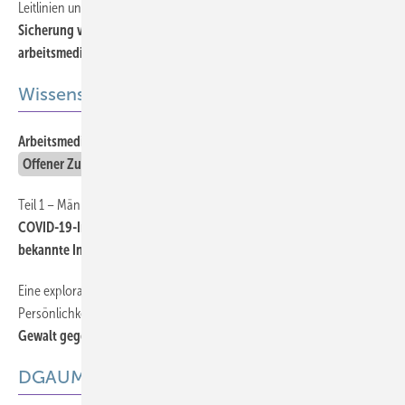
Leitlinien und Empfehlungen
Sicherung von Guter Epidemiologischer Praxis und
arbeitsmedizinischer Forschung
Offener Zugang
Wissenschaft
Arbeitsmedizin an den Hochschulen Deutschlands 2022
Offener Zugang
Teil 1 – Männer
COVID-19-Infektionsquote im Bau- und Reinigungs­gewerbe:
bekannte Infektionen und Dunkelziffer
Offener Zugang
Eine explorative Analyse zu Stressbelastung, Coping und
Persönlichkeit
Gewalt gegen Pflegende in Notaufnahmen
Offener Zugang
DGAUM