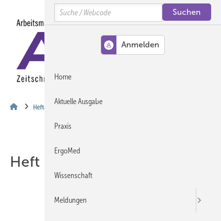
Springe
Springe
Springe
Search
auf
auf
auf
Hauptinhalt
Hauptmenü
SiteSearch
MENÜ
Home
Aktuelle Ausgabe
Heftarchiv
Praxis
ErgoMed
Heft 02-2022
Wissenschaft
Meldungen