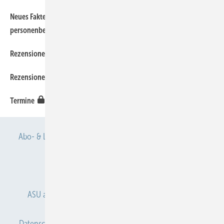
Neues Faktenblatt der BAuA zur psychischen Belastung bei
personenbezogenen Tätigkeiten
Rezensionen
Rezensionen
Termine
Abo- & Leserservice
AGB
Alle Inhalte chronologisch
Anmelden
Anmeldung & Registrierung
ASU abonnieren
ASU Partner
Autorenhinweise
Datenschutz
E-Paper
Gentner Verlag
Impressum