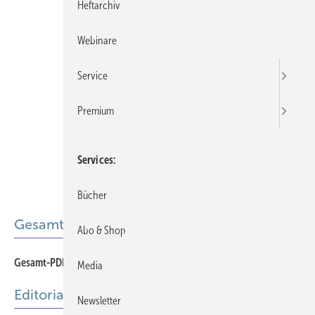
Heftarchiv
Webinare
Service
Premium
Services
Bücher
Gesamt-PDF der Ausgabe
Abo & Shop
Gesamt-PDF 02-2022
Media
Editorial
Newsletter