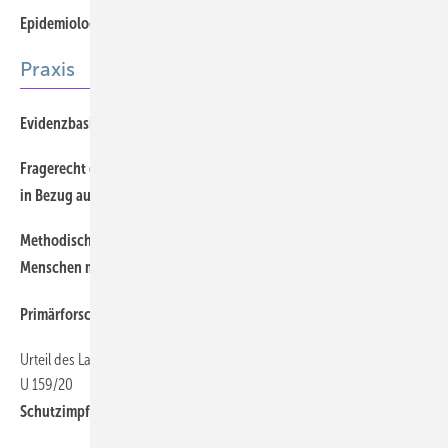
Epidemiologie der Arbeitswelt
Offener Zugang
Praxis
Evidenzbasierte Arbeits­epidemiologie – warum und wie?
Fragerecht des Arbeitgebers nach dem Impf-, Sero- und Teststatus
in Bezug auf SARS-CoV-2
Methodische Herausforderungen in der Gesundheitsforschung bei
Menschen mit Migrationshintergrund
Primärforschung in der Arbeitsepidemiologie
Urteil des Landesozialgerichts Rheinland-Pfalz vom 06.09.2021 – L 2
U 159/20
1
Schutzimpfung auf Veranlassung des Arbeitgebers