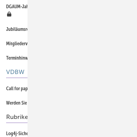
DGAUM-Jahrestagung 2022 findet als reiner Online-Kongress statt
Jubiläumsreise 2022
Mitgliederversammlung am 23. März 2022
Terminhinweise: Dialogforen 2022
VDBW
Call for papers 2022
Werden Sie Mitglied in einer starken Gemeinschaft!
Rubriken
Log4j-Sicherheitslücke gefährdet auch die Arbeitssicherheit