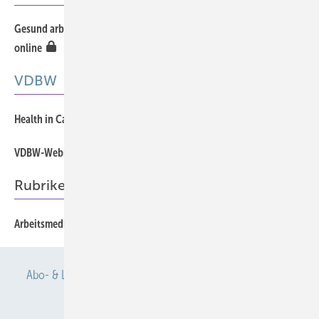
Gesund arbeiten in Thüringen: Digitaler Werkzeugkasten ist jetzt
online
VDBW
Health in Care Professions 2026
VDBW-Webmeeting „Arbeits­medizin für Weiterzubildende“
Rubriken
Arbeitsmedizin an den Hochschulen Deutschlands 2026
Abo- & Leserservice
AGB
Alle Inhalte chronologisch
Anmelden
Anmeldung & Registrierung