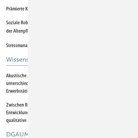
Prämierte Kongress-Poster
Soziale Roboter in der Sozialen Arbeit: Chancen und Potenziale in
der Altenpflege
Stressmanagement digital augmentieren
Wissenschaft
Akustische Arbeitsumgebung und Anforderungsniveau
unterschiedlicher Tätigkeiten: Ergebnisse der BIBB/BAuA-
Erwerbstätigenbefragung 2024
Offener Zugang
Zwischen Routine und Innovation: Aktuelle und künftige
Entwicklungen der arbeitsmedizinischen Vorsorge – eine
qualitative Erhebung*
Offener Zugang
DGAUM