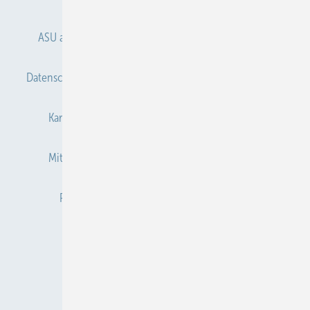
ASU abonnieren
ASU Partner
Autorenhinweise
Datenschutz
E-Paper
Gentner Verlag
Impressum
Karriere bei Gentner
Kontakt
Mediaservice
Mitgliedschaften und Engagement
Newsletter
Privacy Manager
Redaktion
RSS-Feed
Veranstaltungen / Webinare
© 2026 ASU