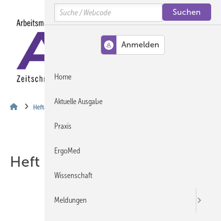
Springe
Springe
Springe
Search
auf
auf
auf
Hauptinhalt
Hauptmenü
SiteSearch
MENÜ
Home
Aktuelle Ausgabe
Heftarchiv
Praxis
ErgoMed
Heft 01-2026
Wissenschaft
Meldungen