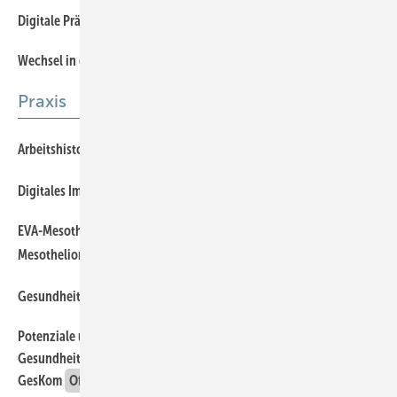
Digitale Prävention und Gesundheitsförderung
Offener Zugang
Wechsel in der ASU-Chefredaktion
Offener Zugang
Praxis
Arbeitshistorische Fundstücke (Teil 1)
Digitales Impfmanagement in der Arbeitsmedizin
EVA-Mesothel: Das neue ­Vorsorgeangebot zur Früherkennung von
Mesotheliomen
Gesundheit in Pflegeberufen
Potenziale und Grenzen von KI-Tools für verständliche
Gesundheitskommunikation – Ergebnisse aus dem Projekt KI-
GesKom
Offener Zugang