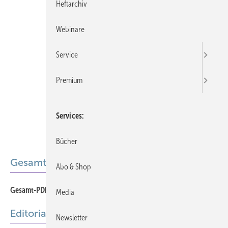
Heftarchiv
Webinare
Service
Premium
Services
Bücher
Gesamt-PDF der Ausgabe
Abo & Shop
Gesamt-PDF 01-2026
Media
Editorial
Newsletter