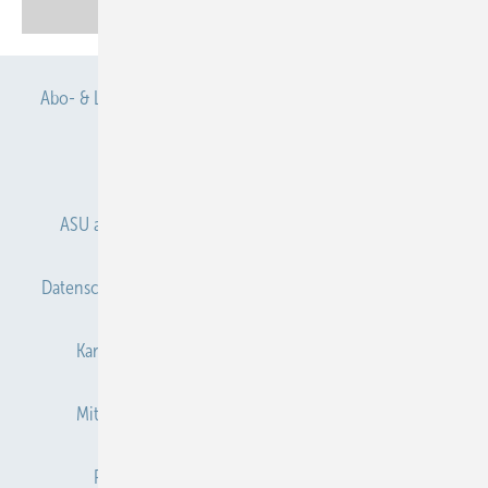
Abo- & Leserservice
AGB
Alle Inhalte chronologisch
Anmelden
Anmeldung & Registrierung
ASU abonnieren
ASU Partner
Autorenhinweise
Datenschutz
E-Paper
Gentner Verlag
Impressum
Karriere bei Gentner
Kontakt
Mediaservice
Mitgliedschaften und Engagement
Newsletter
Privacy Manager
Redaktion
RSS-Feed