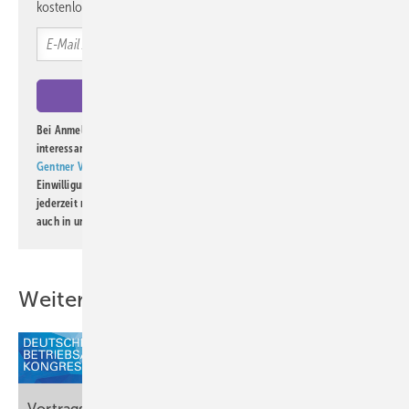
kostenlos direkt ins Postfach.
Bei Anmeldung zu diesem Newsletter bin ich damit einverstanden, über
interessante Verlags- und Online-Angebote
der Marken der Alfons W.
Gentner Verlag GmbH & Co. KG
informiert zu werden. Diese
Einwilligung kann ich jederzeit widerrufen und eine Abmeldung ist
jederzeit möglich. Informationen zum Umgang mit Daten finden Sie
auch in unserer
Datenschutzerklärung
.
Weitere Inhalte
Vortrags- und Seminarprogramm für Ärztinnen