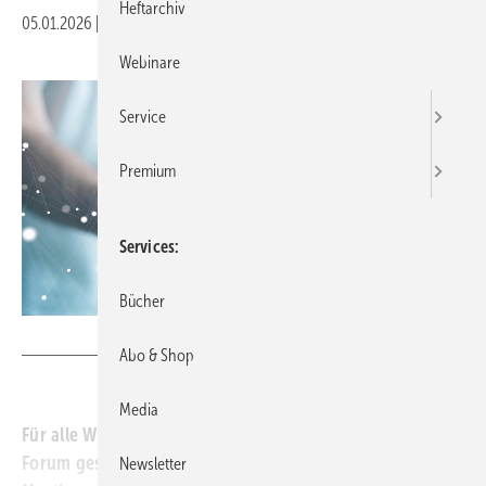
Heftarchiv
05.01.2026
|
Veröffentlicht in
Ausgabe 01-2026
Webinare
Service
Premium
Services
Bücher
Foto: © sdecoret-stock.adobe.com
Abo & Shop
Media
Für alle Weiterzubildenden haben wir im VDBW ein
Forum geschaffen. Im Rahmen von monatlichen Web-
Newsletter