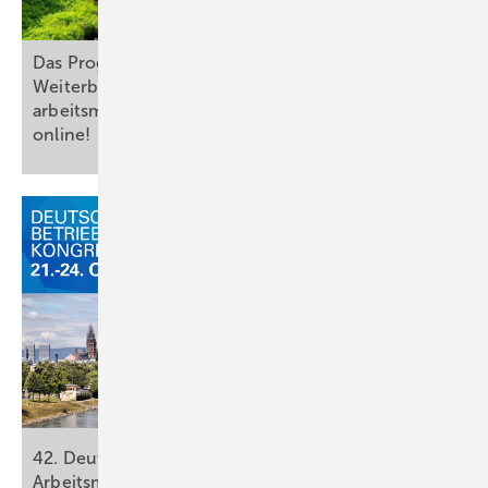
Das Programm für unsere diesjährige Fort-/­
Weiterbildungs­veranstaltung für das
arbeitsmedizinische ­Assistenzpersonal ist
online!
42. Deutscher Betriebsärzte Kongress –
Arbeitsmedizin
wirkt