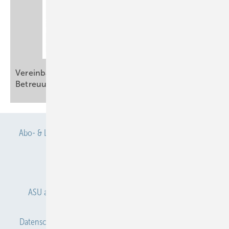
Vereinbarkeit von Erwerbsarbeit mit Pflege und
Betreuung
Abo- & Leserservice
AGB
Alle Inhalte chronologisch
Anmelden
Anmeldung & Registrierung
ASU abonnieren
ASU Partner
Autorenhinweise
Datenschutz
E-Paper
Gentner Verlag
Impressum