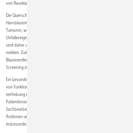
von Resektaten.
Die Querschnittlähmung kann als Langzeitfolge zu äußerst aggressiven
Harnblasentumoren führen.
Ralf Böthig et al.
berichten, dass diese
Tumoren, wenn sie später als 10 Jahre nach dem versicherten
Unfallereignis auftreten, als Unfallfolge anerkannt werden können. Sie
sind daher als Verschlimmerung dem Unfallversicherungsträger zu
melden. Zudem sind auffällige Veränderungen, zum Beispiel bei der
Blasenentleerung, unbedingt zeitnah abzuklären, da es bislang kein
Screening zur Früherkennung gibt.
Ein besonderes Charakteristikum der Urologie stellt die Diagnostik
von Funktionsstörungen im Intimbereich dar. Zielgerichtete Anamnes­
eerhebung erfordert die Überwindung von Schamgrenzen bei
Patientinnen/Patienten, Probandinnen/Probanden,
Sachbearbeitenden und Juristinnen/Juristen, aber auch bei
Ärztinnen und Ärzten anderer Fachrichtungen. Dies trifft
insbesondere auf die drei folgenden Themen zu.