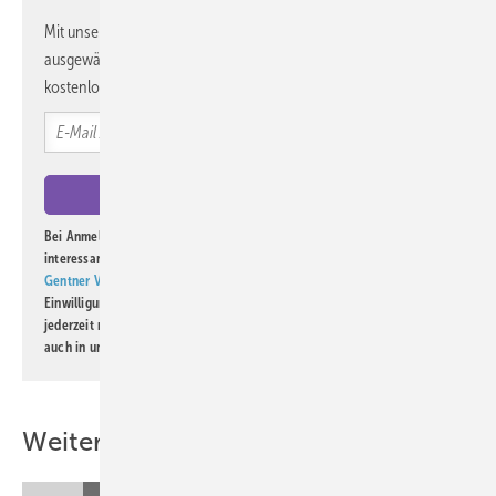
Mit unserem Newsletter erhalten Sie regelmäßig von uns
ausgewählte Informationen und Neuigkeiten, gebündelt und
kostenlos direkt ins Postfach.
Bei Anmeldung zu diesem Newsletter bin ich damit einverstanden, über
interessante Verlags- und Online-Angebote
der Marken der Alfons W.
Gentner Verlag GmbH & Co. KG
informiert zu werden. Diese
Einwilligung kann ich jederzeit widerrufen und eine Abmeldung ist
jederzeit möglich. Informationen zum Umgang mit Daten finden Sie
auch in unserer
Datenschutzerklärung
.
Weitere Inhalte