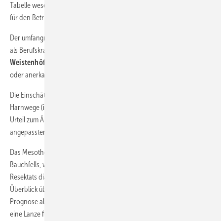
Tabelle wesentliche Informationen zu praxisrelevanten Stichworten
für den Betriebsarzt auf.
Der umfangreiche Kenntnisstand zu urologischen Erkrankungen, die
als Berufskrankheit anerkannt werden können, wird von
Wobbeke
Weistenhöfer et al.
zusammengefasst. Dabei wird auch auf seltene
oder anerkannte, aber umstrittene Berufskrankheiten eingegangen.
Die Einschätzung der MdE bei BK-bedingten Tumoren der ableitenden
Harnwege (insbesondere BK 1301, BK 1321) wird in einer dem BSG-
Urteil zum Änderungsnachweis während der Genesungszeit
angepassten Aktualisierung von
Wolfgang Schöps et al.
vorgestellt.
Das Mesotheliom der Tunica vaginalis testis, eine Ausstülpung des
Bauchfells, wird erst durch die histopathologische Beurteilung des
Resektats diagnostiziert.
Dörte Ebbinghaus-Mier et al.
geben einen
Überblick über diesen Tumor, der erfreulicherweise eine bessere
Prognose als Mesotheliome anderer Lokalisationen hat, und brechen
eine Lanze für die grundsätzliche histopathologische Untersuchung