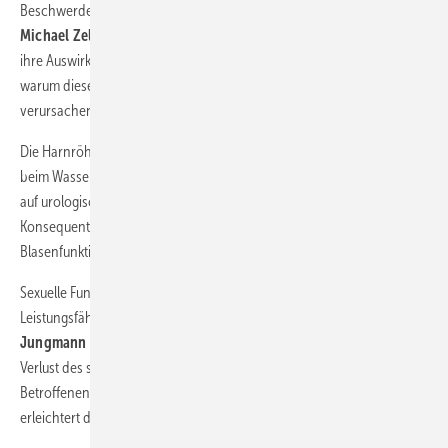
Beschwerden beim Wasserlassen können vielfältige Ursachen haben.
Michael Zellner et al.
beschreiben anschaulich die Ursachen und
ihre Auswirkungen auf die Blasenentleerung. Sie stellen dar, wie und
warum diese Störungen Einschränkungen am Arbeitsplatz
verursachen.
Die Harnröhrenstriktur ist eine spezielle Ursache der Beschwerden
beim Wasserlassen. Die Besonderheiten sowie aktuelle Entwicklungen
auf urologischem Fachgebiet beleuchten
Wolfgang Schöps et al.
Konsequenterweise schließt sich dieses Kapitel an die
Blasenfunktions­störungen an.
Sexuelle Funktionsstörungen scheinen vordergründig die
Leistungsfähigkeit am Arbeitsplatz nicht zu beeinflussen.
Olaf P.
Jungmann et al.
beschreiben die Leitungsminderung, die aus dem
Verlust des ­sexuellen Erlebens resultiert und das Gesamtbild der
Betroffenen prägt. Die Kenntnis dieser verborgenen Zusammenhänge
erleichtert die tägliche Arbeit des Betriebsmediziners.