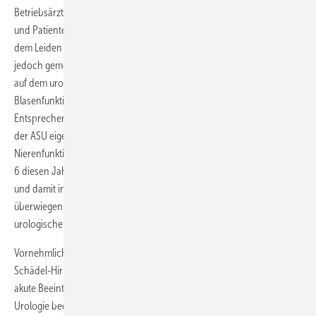
Betriebsärztinnen und -ärzte sehen wesentlich häufiger Patientinnen
und Patienten mit urologischen Erkrankungen nach Unfällen als mit
dem Leiden einer BK 1301 oder 1321. Beiden Patientengruppen ist
jedoch gemein, dass sie nach der Therapie der primären Erkrankung
auf dem urologischen Fachgebiet hauptsächlich an
Blasenfunktionsstörungen und sexuellen Störungen leiden.
Entsprechend werden diesen Themen in der vorliegenden Ausgabe
der ASU eigene Kapitel gewidmet. Die in der Praxis ebenfalls wichtigen
Nierenfunktionsstörungen wurden von Jungmann et al. bereits in Heft
6 diesen Jahres abgehandelt. Auch in der urologischen Begutachtung
und damit in einer weiteren Überschneidung mit der Arbeitsmedizin
überwiegen diese drei Funktionsstörungen bei weitem alle anderen
urologischen Erkrankungen.
Vornehmlich Unfälle mit Beteiligung von Wirbelsäule und Becken,
Schädel-Hirn-Traumata sowie Berufskrankheiten können sowohl
akute Beeinträchtigungen als auch Spätfolgen auf dem Fachgebiet der
Urologie bedingen.
Klaus Golka et al.
listen in einer umfangreichen