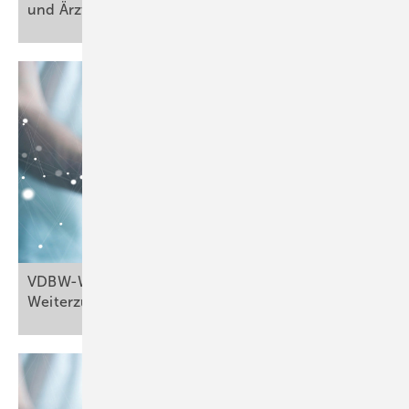
und
Ärzte
VDBW-Webmeeting „Arbeitsmedizin für
Weiterzubildende“