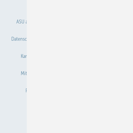
Anmelden
Anmeldung & Registrierung
ASU abonnieren
ASU Partner
Autorenhinweise
Datenschutz
E-Paper
Gentner Verlag
Impressum
Karriere bei Gentner
Kontakt
Mediaservice
Mitgliedschaften und Engagement
Newsletter
Privacy Manager
Redaktion
RSS-Feed
Veranstaltungen / Webinare
© 2026 ASU