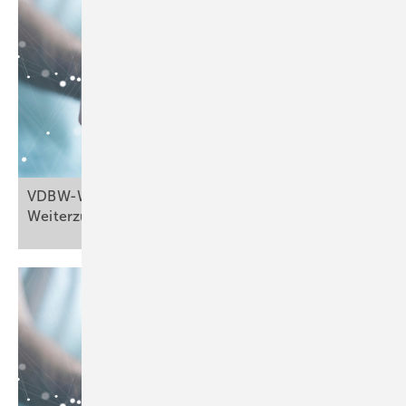
VDBW-Webmeeting „Arbeits­medizin für
Weiterzubildende“