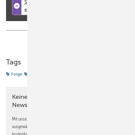
Für weitere Informationen und Anmeldung scannen Sie einfach
den QR Code.
Teilen
Link kopieren
Tags
Folge
VDBW
Keine Zeit? Kein Problem mit dem ASU
Newsletter!
Mit unserem Newsletter erhalten Sie regelmäßig von uns
ausgewählte Informationen und Neuigkeiten, gebündelt und
kostenlos direkt ins Postfach.