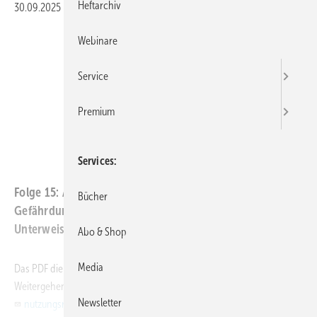
Heftarchiv
30.09.2025
|
Veröffentlicht in
Ausgabe 10-2025
Webinare
Service
Premium
Services
Folge 15: Arbeit einfach und sicher gestalten –
Bücher
Gefährdungsbeurteilung, Betriebsanweisungen und
Unterweisungen
Abo & Shop
Media
Das PDF dient ausschließlich dem persönlichen Gebrauch! -
Weitergehende Rechte bitte anfragen unter:
Newsletter
nutzungsrechte@asu-arbeitsmedizin.com
.