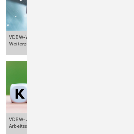
VDBW-Webmeeting „Arbeits­medizin für
Weiterzubildende“
VDBW-Umfrage: Ist Klimawandel ein Thema im
Arbeitsschutz?