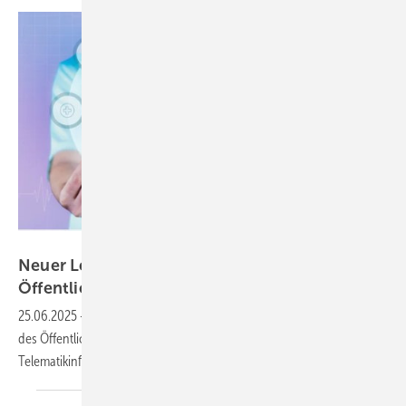
MQ-Illustrations – stock.adobe.com
Neuer Leitfaden zur TI-Anbindung im
Öffentlichen
Gesundheitsdienst
25.06.2025
-
Die gematik hat einen neuen Leitfaden zur Anbindung
des Öffentlichen Gesundheitsdienstes (ÖGD) an die
Telematikinfrastruktur (TI)
veröffentlicht.