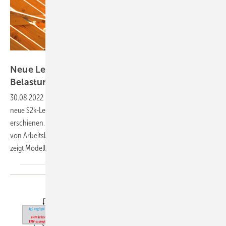
Foto: sculpies -stock.adobe.com
Neue Leitlinie: Arbeiten unter klimatischen
Belastungen
30.08.2022
-
Unter der Federführung der DGAUM ist am 22. Juli die
neue S2k-Leitlinie „Arbeiten unter klimatischen Belastungen“
erschienen. Die Leitlinie gibt Informationen über den Zusammenhang
von Arbeitsbedingungen (Klima) und gesundheitlichen Wirkungen und
zeigt Modelle und Methoden zur Bewertung
von...