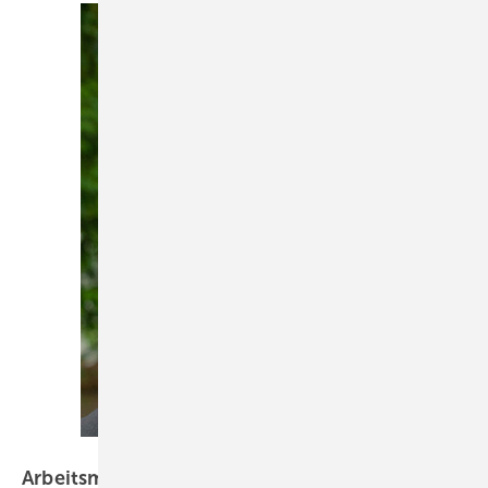
Foto: IPA/Bernd Naurath
Arbeitsmedizinische Leitlinien im Fokus: eine