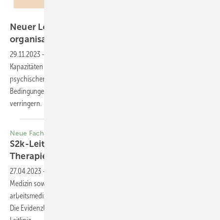
Nuthawut – stock.adobe.com
Neuer Leitfaden der Weltgesundheits­
organisation zur psychischen
Gesundheit
29.11.2023
-
Die mhGAP-Richtlinie unterstützt Länder dabei, die
Kapazitäten zu stärken, um mit der wachsenden Belastung der
psychischen, neurologischen und Substanzkonsum (MNS)-
Bedingungen (MNS) fertig zu werden und die Behandlungslücke zu
verringern.
Neue Facharztleitlinie Asthma erschienen
S2k-Leitlinie Fachärztliche Diagnostik und
Therapie von
Asthma
27.04.2023
-
Asthma bronchiale spielt in der allgemeinen Inneren
Medizin sowie in der betriebsärztlichen Praxis, Berufsberatung und
arbeitsmedizinischen Zusammenhangsbeurteilung eine große Rolle.
Die Evidenzlage zur Diagnostik und Therapie von Asthma ist in der S3-