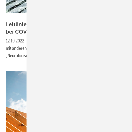
DonkeyWorx – stock.adobe.com
Leitlinie zu neurologischen Manifestationen
bei COVID-19
aktualisiert
12.10.2022
-
Die Deutsche Gesellschaft für Neurologie hat gemeinsam
mit anderen Fachgesellschaften eine neue Ausgabe ihrer Leitlinie
„Neurologische Manifestationen bei COVID-19“
herausgegeben.