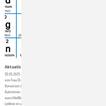
Foto: Francesco Scatena / Getty Images
Aktualisierung der Leitlinie
Blei
30.05.2025
-
Die aktualisierte Leitlinie beruht im Wesentlichen auf der
von Frau Dr. med. Annette Greiner federführend erarbeiteten
Vorversion (AWMF 002/001), die zum 09.03.2025 ausgelaufen war. Die
Autorinnen und Autoren haben bewusst eine S1 LL gewählt, da
ausschließlich die arbeitsmedizinische Prävention Gegenstand der
Leitlinie ist und toxische Effekte (u. a. hämatologische,