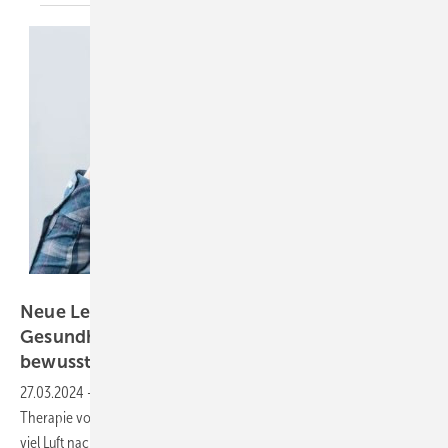
LIGHTFIELD STUDIOS – stock.adobe.com
Neue Leitlinie für mehr Klimaschutz im
Gesundheitswesen: Lungenärzte unterstützen
bewussteren
Inhalativa-Einsatz
27.03.2024
-
Beim klimafreundlichen Einsatz von Inhalativa in der
Therapie von Atemwegserkrankungen wie Asthma und COPD ist noch
viel Luft nach oben. Die Deutsche Gesellschaft für Pneumologie und