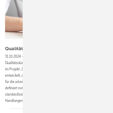
Foto: © valiantsin-adobe.stock.com
Qualitätssicherung in der
Arbeitsmedizin
31.10.2024
-
Ausgehend von der in Österreich verpflichtenden
Qualitätsüberprüfung für niedergelassene Ärztinnen und Ärzte wurde
im Projekt „Qualitätssicherung in der Arbeitsmedizin“ ein Fragebogen
entwickelt, der als Instrument für eine freiwillige Qualitätsüberprüfung
für die arbeitsmedizinische Betreuung dienen soll. Der Fragebogen
definiert notwendige Struktur- und Prozess­voraussetzungen sowie
standardisierte Vorgehensweisen für arbeitsmedizinische
Handlungen.