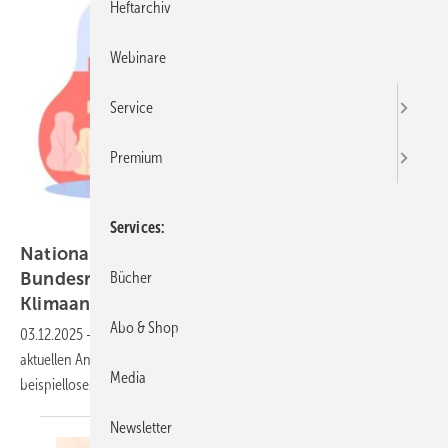
Heftarchiv
Webinare
Service
Premium
Services
Bro Vector – stock.adobe.com
Nationale Präventionskonferenz erweitert
Bundesrahmenempfehlungen um Thema
Bücher
Klimaanpassung
Abo & Shop
03.12.2025
-
Klimabedingte Gesundheitsrisiken haben laut einer
aktuellen Analyse der Weltgesundheitsorganisation (WHO) ein
Media
beispielloses Ausmaß
erreicht.
Newsletter