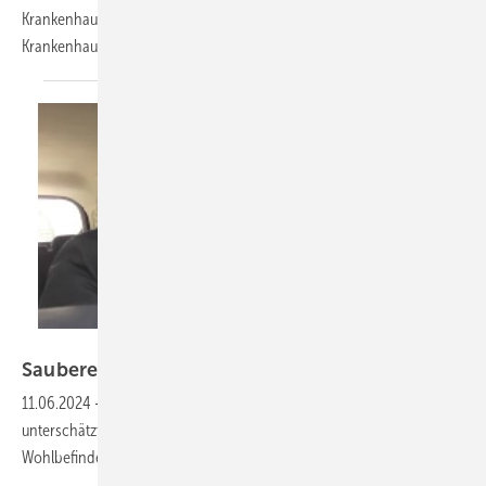
Krankenhausumfeld. Die zentrale Aussage ist deutlich: Gewalt hat im
Krankenhaus keinen
Platz.
Alfons Photographer – stock.adobe.com
Saubere Luft im
Auto
11.06.2024
-
Die Bedeutung der Lufthygiene in Fahrzeugen wird häufig
unterschätzt. Dabei ist sie essenziell für die Gesundheit und das
Wohlbefinden der
Insassen.