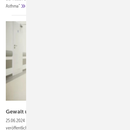
Asthma“
gpointstudio – stock.adobe.com
Gewalt und Gewaltprävention im
Krankenhaus
25.06.2024
-
Die Krankenhausgesellschaft Nordrhein-Westfalen e.V.
veröffentlicht einen Leitfaden zur Prävention von Gewalt im