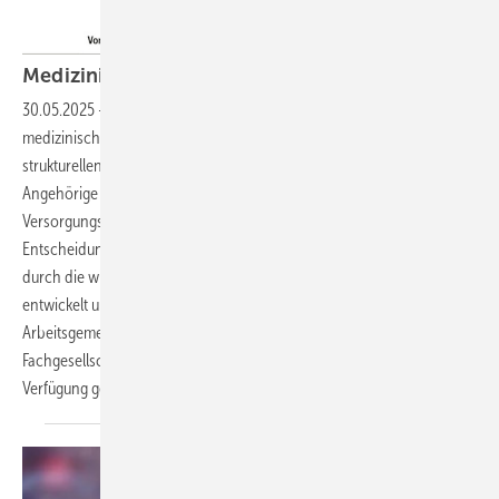
Medizinische Leitlinien in
Deutschland
30.05.2025
-
Medizinische Leitlinien dienen als Hilfe bei
medizinischen Versorgungsentscheidungen und tragen zur
strukturellen Weiterentwicklung des Versorgungssystems bei.
Angehörige der Gesundheitsberufe werden in ihrer
Versorgungskompetenz gestärkt und Patientinnen/Patienten für ihre
Entscheidungsfindung informiert. Leitlinien werden in Deutschland
durch die wissenschaftlichen medizinischen Fachgesellschaften
entwickelt und über das qualitätsgesicherte Leitlinienregister der
Arbeitsgemeinschaft der Medizinisch Wissenschaftlichen
Fachgesellschaften (AWMF e. V.) der Öffentlichkeit kostenfrei zur
Verfügung
gestellt.