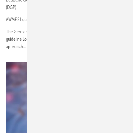
(DGP)
AWMF S1 guideline Long COVID/Post-COVID
The German Society of Pneumology initiated 2021 the AWMF S1
guideline Long COVID/Post-COVID. In a broad interdisciplinary
approach...