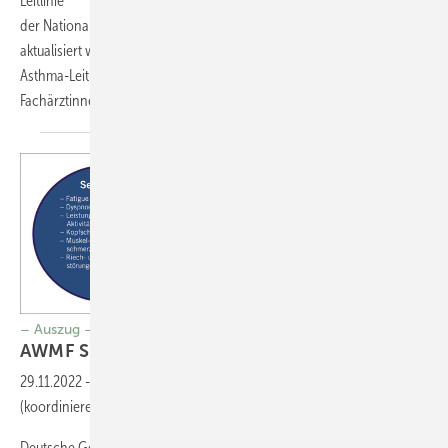
Leitlinie
der Nationalen Versorgungsleitlinie (NVL) Asthma zuletzt 2020
aktualisiert worden. Die im März 2023 erschienene fachärztliche S2k-
Asthma-Leitlinie richtet sich vorrangig an pneumologisch tätige
Fachärztinnen und
Fachärzte.
– Auszug –
AWMF S1-Leitlinie
Long/Post-COVID
29.11.2022
-
A.R. Koczulla
1
(koordinierender und korrespondierender Autor)
Deutsche Gesellschaft für Pneumologie und Beatmungsmedizin e.V.