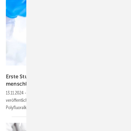
Hoda Bogdan – stock.adobe.com
Erste Studie zu Verweilzeit von PFAS im
menschlichen
Körper
13.11.2024
-
Das Bundesinstitut für Risikobewertung (BfR)
veröffentlicht eine Studie zur Verweildauer von 15 Per- und
Polyfluoralkylsubstanzen (PFAS) im menschlichen
Körper.