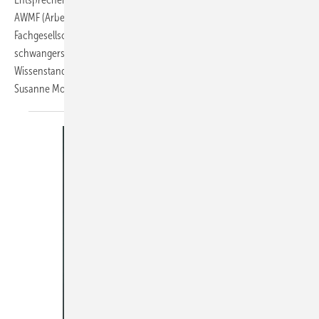
AWMF (Arbeitsgemeinschaft der Wissenschaftlichen Medizinischen
Fachgesellschaften)-Leitlinie „Labordiagnostik
schwangerschaftsrelevanter Virusinfektionen“ dem aktuellen
Wissenstand angepasst, abgestimmt und jüngst veröffentlicht.
Susanne
Modrow