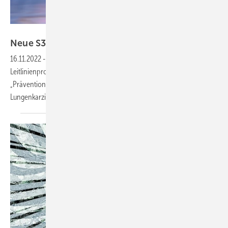
Rasi – stock.adobe.com
Neue S3-Leitlinie Lungenkarzinom
erschienen
16.11.2022
-
Nach dreijähriger Arbeit ist im Rahmen des
Leitlinienprogramms Onkologie eine aktualisierte S3-Leitlinie
„Prävention, Diagnostik, Therapie und Nachsorge des
Lungenkarzinoms“ erschienen, berichtet das Deutsche
Ärzteblatt.