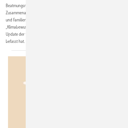
Beatmungsmedizin will diesen Zustand ändern. In federführender
Zusammenarbeit mit der Deutschen Gesellschaft für Allgemeinmedizin
und Familienmedizin (DEGAM) hat sie jetzt die S2k-Leitlinie
„Klimabewusste Verordnung von Inhalativa“ verabschiedet – ein
Update der vorherigen S1-Leitlinie, die sich erstmalig mit dem Thema
befasst
hat.