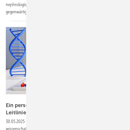
nephrologische, neurologische, psychiatrische) bei Einhalten der
gegenwärtigen Grenzwerte nicht zu erwarten
sind.
Foto: MQ-Illustrations- stock.adobe.com
Ein persönliches Plädoyer für die Mitarbeit bei
Leitlinien der ­Fachgesellschaft
DGAUM
30.05.2025
-
Leitlinienerstellung nach AWMF-Kriterien ist Kernaufgabe
wissenschaftlicher medizinischer Fachgesellschaften, so auch der