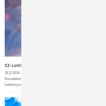
Rasi – stock.adobe.com
S3-Leitlinie zum
Lungenkarzinom
18.12.2024
-
Die S3-Leitlinie zum Lungenkarzinom ist in der
Konsultationsfassung zur Version 4 auf der Website des
Leitlinienprogramms Onkologie veröffentlicht
worden.