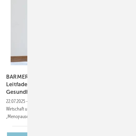
Kateryna – stock.adobe.com
BARMER startet „Menopause@work“ –
Leitfaden für betriebliche
Gesundheitsförderung
22.07.2025
-
Die BARMER stellt in Kooperation mit der Hochschule für
Wirtschaft und Recht Berlin (HWR) den neuen Leitfaden
„Menopause@work“
vor.