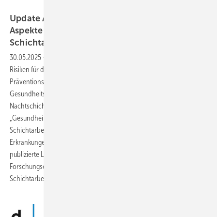
Foto: © peopleimages.com – stock.adobe.com
Update AWMF-S2k-Leitlinie: „Gesundheitliche
Aspekte und Gestaltung von Nacht- und
Schichtarbeit“
30.05.2025
-
Seit Jahrzehnten werden sowohl die potenziellen
Risiken für die Gesundheit der Erwerbstätigen als auch mögliche
Präventionsansätze zur besseren Gestaltung und zum besseren
Gesundheitsschutz für Beschäftigte in Wechsel- und
Nachtschichtarbeit erforscht und diskutiert. In der AWMF-S2k-Leitlinie
„Gesundheitliche Aspekte und Gestaltung von Nacht- und
Schichtarbeit“ wurden verschiedene gesundheitliche Störungen und
Erkrankungen adressiert und zusammengefasst. Die vor fünf Jahren
publizierte Leitlinie erfährt derzeit ein Update, um auf aktuelle
Forschungsergebnisse und neue Fragestellungen rund um das Thema
Schichtarbeit
einzugehen.