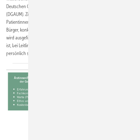
Deutschen Gesellschaft für Arbeitsmedizin und Umweltmedizin
(DGAUM). Zielgruppe arbeitsmedizinischer Leitlinien sind nicht nur
Patientinnen und Patienten, sondern generell Bürgerinnen und
Bürger, konkret solche in der Arbeitswelt. Im vorliegenden Plädoyer
wird ausgeführt, dass es nicht nur eine akademisch gebotene Aufgabe
ist, bei Leitlinien mitzuwirken, sondern dass diese Mitarbeit auch
persönlich sehr bereichernd ist und Freude
macht.