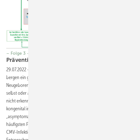
– Folge 3 –
Präventiver
Mutterschutz
29.07.2022
-
Zytomegalievirus (CMV) Infektionen bei Schwangeren
bergen ein großes Risiko für Erkran- kungen des Feten und des
Neugeborenen. Symptome, die auf eine Infektion der Schwangeren
selbst oder auf eine kongenitale CMV-Infektion hinweisen, sind häufig
nicht erkennbar, diskret oder unspezifisch. Auch die Mehrheit der
kongenital infizierten Neugeborenen ist klinisch gesund und gilt als
„asympto­matisch“, Hörstörungen bis hin zur Taubheit sind die
häufigsten Folgen. Die Labordiagnostik ist für das Management der
CMV-Infektion bei Schwangeren von großer Bedeutung.
Entsprechende Empfehlungen wurden in der Überarbeitung der