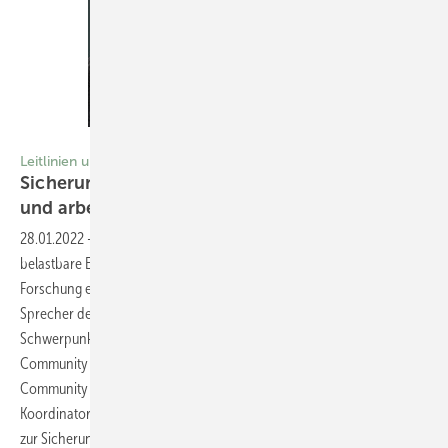
Foto: Ronald Frommann
Leitlinien und Empfehlungen
Sicherung von Guter Epidemiologischer Praxis
und arbeitsmedizinischer
Forschung
28.01.2022
-
Interview Eine gute epidemiologische Praxis ist für
belastbare Ergebnisse im Bereich der bevölkerungsbasierten
Forschung elementar. Daher haben sich die Sprecherinnen und
Sprecher der AG Epidemiologie in der Arbeitswelt im Rahmen dieses
Schwerpunktheftes an Professor Wolfgang Hoffmann (WH), Institut für
Community Medicine, Abt. Versorgungsepidemiologie und
Community Health, Universitätsmedizin Greifswald, gewandt. Als
Koordinator der Leitliniengruppe für die Leitlinien und Empfehlungen
zur Sicherung Guter Epidemiologischer Praxis (GEP) konnte er uns