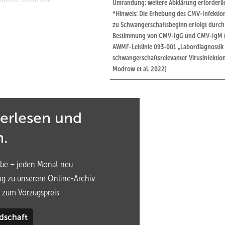
Umrandung: weitere Abklärung erforderli
*Hinweis: Die Erhebung des CMV-Infektion
zu Schwangerschaftsbeginn erfolgt durch
Bestimmung von CMV-IgG und CMV-IgM 
AWMF-Leitlinie 093-001 „Labordiagnostik
schwangerschaftsrelevanter Virusinfektion
Modrow et al. 2022)
terlesen und
n.
be – jeden Monat neu
e das größte Risiko für fetale Schädigungen
ng zu unserem Online-Archiv
 zum Vorzugspreis
in Deutschland?
dschaft
nkungen sind mit ihr verbunden?