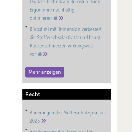
Digitale Technik am Bürostuhl kann
Ergonomie nachhaltig
optimieren
CMV-
Bürostuhl mit Trimension verbessert
lich
die Stoffwechselaktivität und beugt
ieser
Rückenschmerzen wirkungsvoll
vor
llung
halb 10
Mehr anzeigen
Recht
d
Änderungen des Mutterschutz­gesetzes
2025
a 20 %