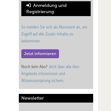
Anmeldung und
ind sie
Registrierung
hen
h
So melden Sie sich als Abonnent an, um
Während
Zugriff auf alle Zusatz-Inhalte zu
).
bekommen.
Jetzt informieren
Noch kein Abo?
Jetzt über alle Abo-
itiven
Angebote informieren und
ilch
Wissensvorsprung sichern.
n nach
Newsletter
en für
non et