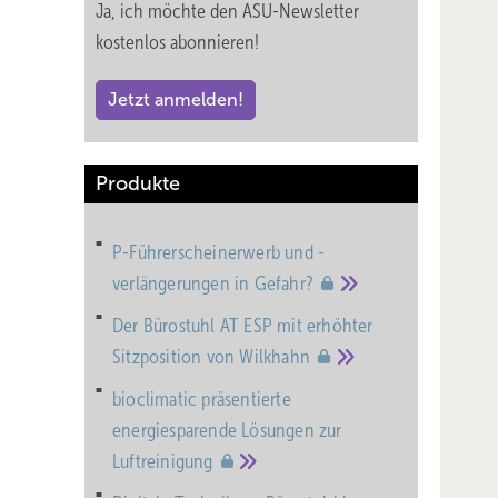
Ja, ich möchte den ASU-Newsletter
m
kostenlos abonnieren!
g von
Jetzt anmelden!
ie
Produkte
on und
P-Führerscheinerwerb und -
,
verlängerungen in
Gefahr?
gt vor
Der Bürostuhl AT ESP mit erhöhter
Sitzposition von
Wilkhahn
nd?
bioclimatic präsentierte
energiesparende Lösungen zur
Luftreinigung