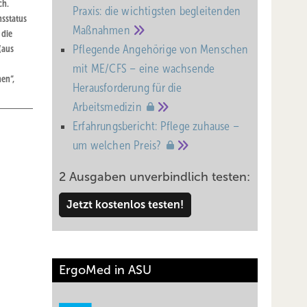
ch.
Praxis: die wichtigsten begleitenden
sstatus
Maßnahmen
 die
Pflegende Angehörige von Menschen
(aus
mit ME/CFS – eine wachsende
en“,
Heraus­forderung für die
Arbeitsmedizin
Erfahrungsbericht: Pflege zuhause –
um welchen
Preis?
2 Ausgaben unverbindlich testen:
Jetzt kostenlos testen!
ErgoMed in ASU