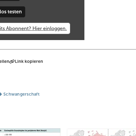
tion?
los testen
n verhindert werden?
nitalen CMV-Infektion beim Neugeborenen?
eilen
Link kopieren
Schwangerschaft
n des betrieblichen Arbeitsschutzes für Schwangere, Stillende und 