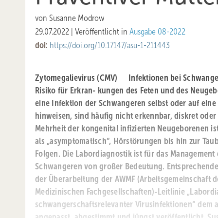
von
Susanne Modrow
29.07.2022
|
Veröffentlicht in
Ausgabe 08-2022
doi:
https://doi.org/10.17147/asu-1-211443
Zytomegalievirus (CMV) Infektionen bei Schwange
Risiko für Erkran- kungen des Feten und des Neuge
eine Infektion der Schwangeren selbst oder auf eine
hinweisen, sind häufig nicht erkennbar, diskret oder
Mehrheit der kongenital infizierten Neugeborenen ist
als „asympto­matisch“, Hörstörungen bis hin zur Taub
Folgen. Die Labordiagnostik ist für das Management 
Schwangeren von großer Bedeutung. Entsprechend
der Überarbeitung der AWMF (Arbeitsgemeinschaft d
Medizinischen Fachgesellschaften)-Leitlinie „Labord
schwangerschaftsrelevanter Virusinfektionen“ dem 
angepasst, abgestimmt und jüngst veröffentlicht. 