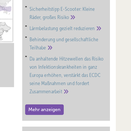
iten
Sicherheitstipp E-Scooter: Kleine
Räder, großes
Risiko
nellen
Lärmbelastung gezielt
reduzieren
erweise
Behinderung und gesell­schaft­liche
d
Teil­habe
ion mit
en
Da anhaltende Hitzewellen das Risiko
von Infektionskrankheiten in ganz
Europa erhöhen, verstärkt das ECDC
rg
seine Maßnahmen und fordert
Zusammenarbeit
e
Mehr anzeigen