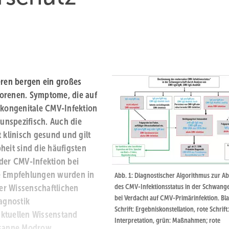
ren bergen ein großes
borenen. Symptome, die auf
 kongenitale CMV-Infektion
 unspezifisch. Auch die
 klinisch gesund und gilt
heit sind die häufigsten
der CMV-Infektion bei
e Empfehlungen wurden in
Abb. 1: Diagnostischer Algorithmus zur A
des CMV-Infektionsstatus in der Schwange
er Wissenschaftlichen
bei Verdacht auf CMV-Primärinfektion. Bl
iagnostik
Schrift: Ergebniskonstellation, rote Schrift:
aktuellen Wissenstand
Interpretation, grün: Maßnahmen; rote
Susanne Modrow