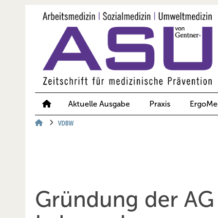
Springe
Springe
Springe
auf
auf
auf
Hauptinhalt
Hauptmenü
SiteSearch
Aktuelle Ausgabe
Praxis
ErgoMe
VDBW
Gründung der AG