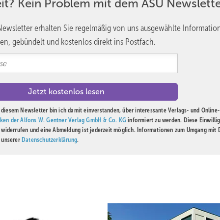
eit? Kein Problem mit dem ASU Newslette
ie Bevölkerungsgesundheit gezielter zu fördern. Auch für präventi
ie Kenntnis von genderspezifischen und lebensphasenspezifischen
ewsletter erhalten Sie regelmäßig von uns ausgewählte Informatio
it wirksam ansetzen zu können. Hier möchte die AG auch für Kolle
en, gebündelt und kostenlos direkt ins Postfach.
 adäquates Forum bieten.
gruppe: praxisnahe
nformation
diesem Newsletter bin ich damit einverstanden, über interessante Verlags- und Online-
sforderungen und Bedürfnisse der Menschen in den unterschiedlichen
ken der Alfons W. Gentner Verlag GmbH & Co. KG
informiert zu werden. Diese Einwilli
ichtigung von geschlechtsspezifischen und ggf. kulturellen
t widerrufen und eine Abmeldung ist jederzeit möglich. Informationen zum Umgang mit
n unserer
Datenschutzerklärung
.
förderliche Rahmenbedingungen abzuleiten. Es sollen praxisnahe
 und arbeitsplatzbezogene Ansätze erarbeitet und entwickelt werden
individueller Erfahrungen, sollen als Grundlage dienen, um daraus z.
ungskräfte, Personalvertretungen und anderen Personen passend