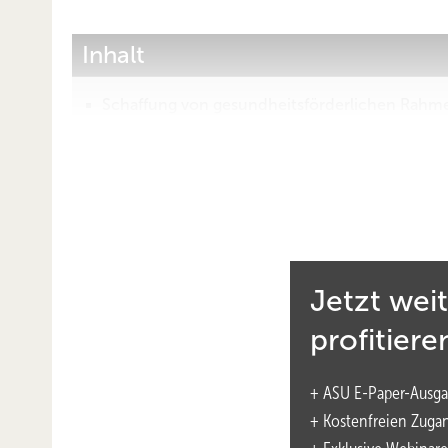
Inhalt
Schaffung von gesundheitsförderlichen Rahme
Arbeitsmedizinische Prävention zur Gesunde
Konkrete Ziele der Arbeitsgruppe: praxisnahe
Der erste Arbeitsschwerpunkt der Arbeitsgrup
Wie geht es weiter?
Ansprechpartnerin:
Jetzt wei
profitiere
Das PDF dient ausschließlich dem persönlichen Gebrauch
+ ASU E-Paper-Ausga
nutzungsrechte@asu-arbeitsmedizin.com
+ Kostenfreien Zuga