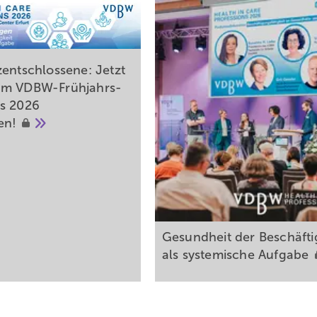
 Rahmen des Betriebsärztekongresses in Rostock ist ein Treffen in Pr
zentschlossene: Jetzt
um VDBW-Frühjahrs­
s 2026
en!
Gesundheit der Beschäfti
als systemische
Aufgabe