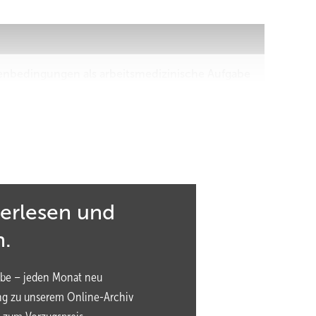
n­bedingungen als arbeitsmedizinische Aufgabe
rhaltung und Früherkennung
 Lösungserarbeitung und Information
pe: Die Wechseljahre im Arbeitskontext
terlesen und
n.
! - Weitergehende Rechte bitte anfragen unter:
be – jeden Monat neu
ng zu unserem Online-Archiv