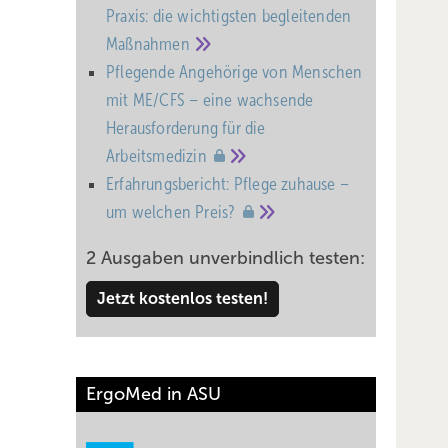
Praxis: die wichtigsten begleitenden
Maßnahmen
Pflegende Angehörige von Menschen
mit ME/CFS – eine wachsende
Heraus­forderung für die
Arbeitsmedizin
Erfahrungsbericht: Pflege zuhause –
um welchen
Preis?
2 Ausgaben unverbindlich testen:
Jetzt kostenlos testen!
ErgoMed in ASU