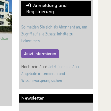
Anmeldung und
ichen
Registrierung
urcen
So melden Sie sich als Abonnent an, um
Zugriff auf alle Zusatz-Inhalte zu
dizin
bekommen.
Jetzt informieren
 und
Noch kein Abo?
Jetzt über alle Abo-
ren.
Angebote informieren und
Wissensvorsprung sichern.
und -
andeln
Newsletter