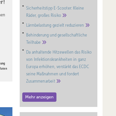
r!
ve
Sicherheitstipp E-Scooter: Kleine
nen
Räder, großes
Risiko
ginnen
Lärmbelastung gezielt
reduzieren
Behinderung und gesell­schaft­liche
Teil­habe
Da anhaltende Hitzewellen das Risiko
von Infektionskrankheiten in ganz
gung
Europa erhöhen, verstärkt das ECDC
 Daten
seine Maßnahmen und fordert
Zusammenarbeit
.
 B.
Mehr anzeigen