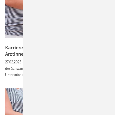
drubig-photo – stock.adobe.com
Karriereknick durch Schwangerschaft: Junge
Ärztinnen unter
Druck
27.02.2023
-
Junge Ärztinnen und Medizinstudentinnen fühlen sich in
der Schwangerschaft häufig unter Druck und bekommen wenig
Unterstützung durch ihren
Arbeitgeber.