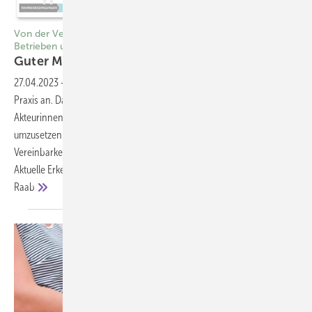
Von der Verantwortung für eine gute Mutterschutzpraxis in
Betrieben und Dienststellen
Guter Mutterschutz
zählt
27.04.2023
-
Mutterschutz Beim Mutterschutz kommt es auf gute
Praxis an. Das Mutterschutzgesetz ist nur so gut, wie alle betrieblichen
Akteurinnen und Akteure dazu beitragen, es den Vorgaben gemäß
umzusetzen. Für die Erwerbsbiografien von Frauen und die gute
Vereinbarkeit von Beruf und Familie von Anfang an ist das essenziell.
Aktuelle Erkenntnisse zeigen: Hier ist noch viel Luft nach oben. Silke
Raab