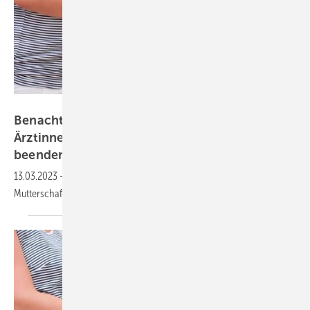
drubig-photo – stock.adobe.com
Benachteiligung von niedergelassenen
Ärztinnen bei Mutterschaftsleistungen
beenden
13.03.2023
-
Niedergelassenen Ärztinnen sind bei
Mutterschaftsleistungen
benachteiligt.