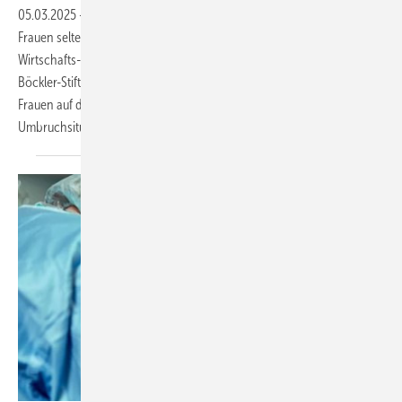
05.03.2025
-
Bei Weiterbildungen, die der Karriere nutzen, kommen
Frauen seltener zum Zug als Männer, zeigt eine neue Studie des
Wirtschafts- und Sozialwissenschaftlichen Instituts (WSI) der Hans-
Böckler-Stiftung. Das kann die ohnehin bestehenden Nachteile von
Frauen auf dem Arbeitsmarkt verstärken, erst recht in der aktuellen
Umbruchsituation.