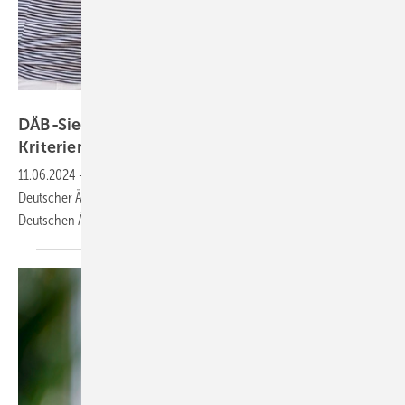
drubig-photo – stock.adobe.com
DÄB-Siegel für Mutterschutz mit erweiterten
Kriterien
11.06.2024
-
„Schwanger? Hier arbeiten Sie adäquat ärztlich weiter.
Deutscher Ärztinnenbund 2024.“ Das steht auf dem Siegel des
Deutschen Ärztinnenbunds e.V.
(DÄB).