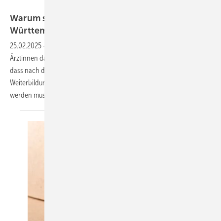
Georgii – stock.adobe.com
Warum schwangere Ärztinnen in Baden-
Württemberg jetzt operieren
dürfen
25.02.2025
-
Bisher war in Baden-Württemberg für schwangere
Ärztinnen das Operieren in der Regel nicht möglich – mit der Folge,
dass nach der Bekanntgabe der Schwangerschaft entweder die
Weiterbildung oder die originäre chirurgische Tätigkeit unterbrochen
werden
musste.