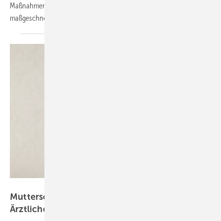
Maßnahmen zur Arbeitssicherheit in den Fokus und präsentiert
maßgeschneiderte Leistungen des agrarsozialen
Verbundträgers.
webbiz - stock.adobe.com
Mutterschutz nach einer Fehlgeburt –
Ärztliche Bescheinigung
erforderlich