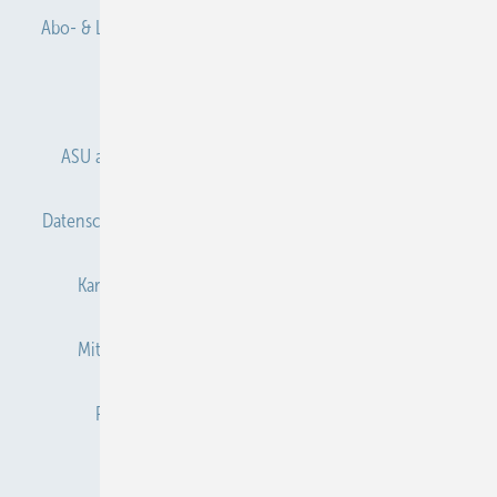
Abo- & Leserservice
AGB
Alle Inhalte chronologisch
Anmelden
Anmeldung & Registrierung
ASU abonnieren
ASU Partner
Autorenhinweise
Datenschutz
E-Paper
Gentner Verlag
Impressum
Karriere bei Gentner
Kontakt
Mediaservice
Mitgliedschaften und Engagement
Newsletter
Privacy Manager
Redaktion
RSS-Feed
Veranstaltungen / Webinare