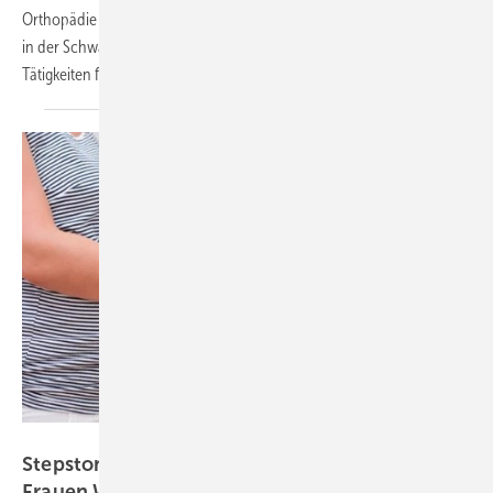
Orthopädie und Unfallchirurgie (DGOU) und der Initiative „Operieren
in der Schwangerschaft“ (OPidS) benennt über 40 chirurgische
Tätigkeiten für schwangere
Ärztinnen.
drubig-photo – stock-adobe.com
Stepstone-Studie: Elternzeit vor allem für
Frauen Wendepunkt in der
Karriere