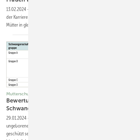
13.02.2024
-
Die Elternzeit ist vor allem für Frauen ein Wendepunkt in
der Karriere. Denn im Anschluss arbeitet nur noch die Hälfte der
Mütter in gleicher Position
weiter.
Mutterschutz
Bewertung von Biomonitoring­ergebnissen bei
1
Schwangeren
29.01.2024
-
Auch bei Einhaltung von MAK- und BAT-Werten kann das
ungeborene Kind von schwangeren Beschäftigten nicht sicher
geschützt sein. Die Evaluierung von MAK- und ­ BAT-Werten