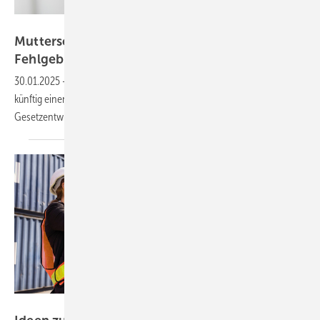
contrastwerkstatt - stock.adobe.com
Mutterschutzanspruch künftig auch bei
Fehlgeburten
30.01.2025
-
Frauen, die eine Fehlgeburt erlitten haben, erhalten
künftig einen Anspruch auf Mutterschutz. So sieht es ein
Gesetzentwurf der CDU/CSU-Fraktion
vor.
Foto: © chachamp-stock.adobe.com