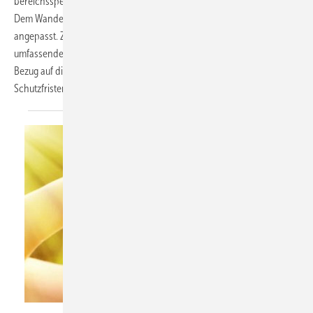
bereichsspezifische Regelung im Bereich des Arbeitsschutzes dar.
Dem Wandel der Zeit entsprechend, wurde es aber auch fortlaufend
angepasst. Zuletzt erfolgte mit Wirkung zum 01.01.2018 eine
umfassende Novellierung. Aber auch 2025 erfolgten Anpassungen in
Bezug auf die Gefährdungsbeurteilung und mutterschutzbezogene
Schutzfristen.
Jürgen Fälchle – stock.adobe.com