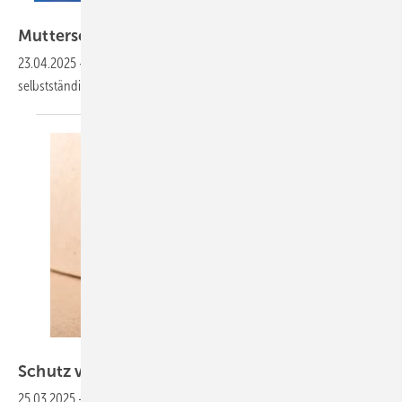
oksi – stock.adobe.com
Mutterschutz für
Selbstständige?
23.04.2025
-
Die neue Bundesregierung möchte die Unterstützung für
selbstständige Schwangere
verbessern.
Marijus – stock.adobe.com
Schutz von schwangeren
Anästhesistinnen
25.03.2025
-
Neue Regelung zu Narkosegasen schafft mehr Klarheit für