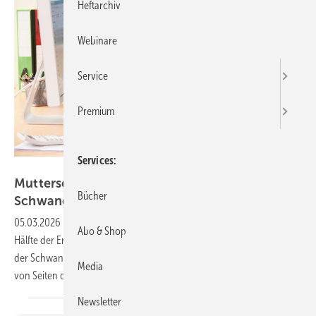
Heftarchiv
Webinare
Service
Premium
Services
highwaystarz - stock.adobe.com
Mutterschutz: „Wir müssen Arbeitgebern sowie
Bücher
Schwangeren Ängste
nehmen!“
05.03.2026
-
In einer gleichberechtigten Arbeitswelt, in der Frauen die
Abo & Shop
Hälfte der Erwerbstätigen stellen, wird dem Thema Arbeiten während
der Schwangerschaft sowohl von Seiten der Arbeitgebenden als auch
Media
von Seiten der Schwangeren mit viel Unsicherheit
begegnet.
Newsletter