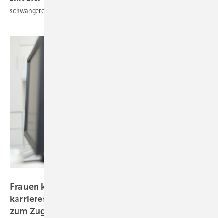
schwangere
Anästhesistinnen.
JackF - stock.adobe.com
Frauen kommen bei längeren,
karriereförderlichen Weiterbildungen seltener
zum
Zug