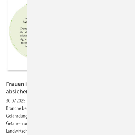
© SVLFG
Frauen in grünen Berufen – Mütter rundum
absichern
30.07.2025
-
Schwangere und stillende Frauen sind in der Grünen
Branche besonderen Gesundheitsrisiken ausgesetzt. Mit einer
Gefährdungsbeurteilung erkennen Arbeitgeber und Beschäftigte
Gefahren und Schutzmaßnahmen. Die Sozial­versicherung für
Landwirtschaft, Forsten und Gartenbau (SVLFG) stellt praktische