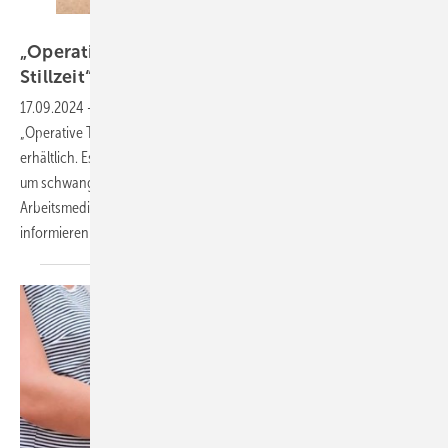
Marijus – stock.adobe.com
„Operative Tätigkeiten in Schwangerschaft und
Stillzeit“
17.09.2024
-
Das fächerübergreifende Konsensuspapier zum Thema
„Operative Tätigkeiten in Schwangerschaft und Stillzeit“ ist ab sofort
erhältlich. Es bietet umfassende Informationen und Empfehlungen,
um schwangere Chirurginnen, aber auch Betriebs- und
Arbeitsmediziner, Führungskräfte und Behörden besser zu
informieren und zu
unterstützen.