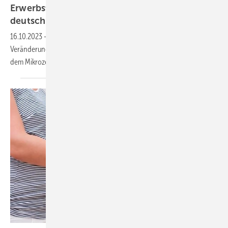
Erwerbstätigkeit von Müttern gleicht sich
deutschlandweit immer mehr
an
16.10.2023
-
StoryMap der Statistischen Ämter zeigt regionale
Veränderungen zwischen 1997 und 2022 basierend auf Daten aus
dem
Mikrozensus.