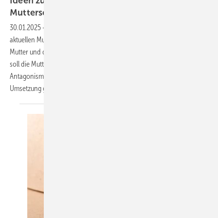
Ideen zur Weiterentwicklung des
Mutterschutzes aus arbeitsmedizinischer
Sicht
30.01.2025
-
Mutterschutz am Arbeitsplatz – die Schutzziele sind im
aktuellen Mutter­schutzgesetz klar formuliert: Die Gesundheit der
Mutter und des Kindes soll nicht gefährdet werden und gleichzeitig
soll die Mutter keine Benachteiligungen erleiden. Ist dies ein
Antagonismus oder zumindest eine Gratwanderung? Kann eine
Umsetzung gelingen? Sind weitergehende Maßnahmen
nötig?