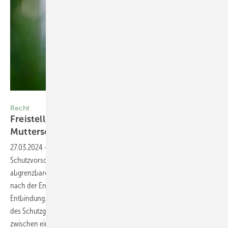
Foto: leszekglasner -stock.adobe.com
Recht
Freistellungsansprüche zum Stillen –
Mutterschutzrecht
27.03.2024
-
Das Mutterschutzrecht beinhaltet im Wesenskern zwar
Schutzvorschriften für schwangere Frauen, gilt aber in zeitlich
abgrenzbaren Zeiträumen in rechtlicher Hinsicht auch für die Zeit
nach der Entbindung, das heißt, es existieren Schutzfristen nach der
Entbindung. Aber auch das Stillen ist gesondert geschützt. Je nach Art
des Schutzgedankens muss hier in rechtlicher Hinsicht allerdings
zwischen einem betrieblichen Beschäftigungsverbot und einem