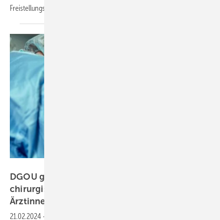
Freistellungsanspruch unterschieden werden. Patrick
Aligbe
Georgii – stock.adobe.com
DGOU gibt Positivliste mit unbedenklichen
chirurgischen Tätigkeiten für schwangere
Ärztinnen
raus
21.02.2024
-
Die neue Positivliste der Deutschen Gesellschaft für