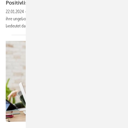
Positivliste für optimale
Arbeitsbedingungen
22.01.2024
-
Das Mutterschutzgesetz schützt schwangere Frauen und
ihre ungeborenen Kinder vor und auch nach der Geburt. Doch was
bedeutet das in der
Praxis?
gpointstudio – stock.adobe.com