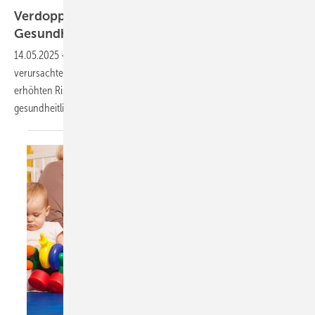
Verdoppelung an Hitzetagen bedroht
Gesundheit von
Schwangeren
14.05.2025
-
Climate Central Analyse – der vom Klimawandel
verursachte Anstieg von Tagen mit extremer Hitze führt weltweit zu
erhöhten Risiken für Schwangere, eine Frühgeburt oder
gesundheitliche Komplikationen zu
erleiden.