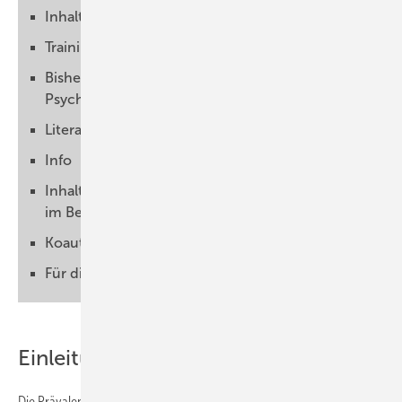
Inhalte der Psychosomatischen Sprechstunde
Training für die Werksärzte?
Bisherige Erfahrungen mit der
Psychosomatischen Sprechstunde
Literatur
Info
Inhalte der „Psychosomatischen Sprechstunde
im Betrieb“
Koautoren
Für die Autoren
Einleitung
Die Prävalenz psychischer Erkrankungen in der Gesamtbevölkerung