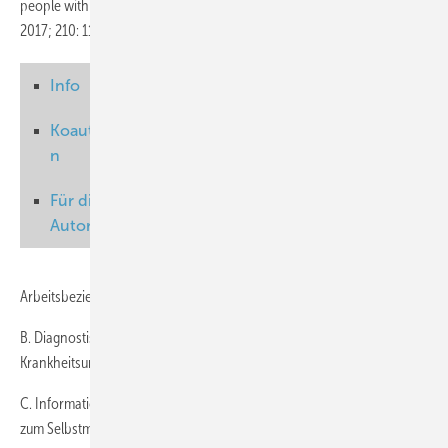
people with major depressive disorder in 21 countries. Br J Psychiatry
2017; 210: 119–124.
Info
Info
Inhalte der
Koautore
n
„Psychosomatischen
Sprechstunde im
Für die
Betrieb“
Autoren
A. Herstellen einer tragfähigen
Arbeitsbeziehung zwischen Beschäftigtem und Behandler
B. Diagnostische Einschätzung des Störungsbildes und der
Krankheitsursachen
C. Information des Patienten und lösungsorientierte Empfehlungen
zum Selbstmanagement