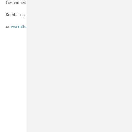
Gesundheit am Arbeitsplatz, Universität Ulm
Kornhausgasse 9 89073 Ulm
eva.rothermund@uni-ulm.de
Foto: privat