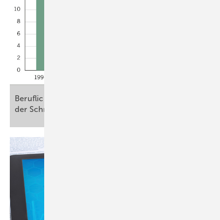
Beruflich erworbene Tuberkulose – Vorsorge an
der Schnittstelle von ArbMedVV und
IfSG