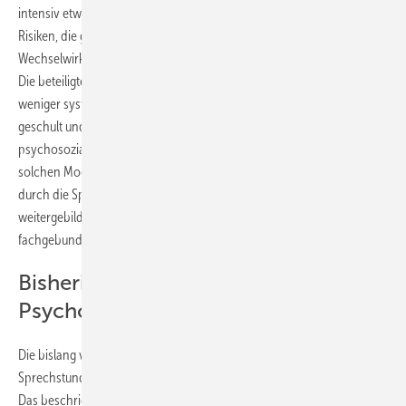
intensiv etwas über betriebliche Belange bzw. gesundheitliche
Risiken, die ggf. durch pathogene Arbeitsbedingungen in
Wechselwirkung mit den jeweils betroffenen Personen gegeben sind.
Die beteiligten Arbeitsmediziner bzw. Sozialberater werden mehr oder
weniger systematisch in psychosomatischen Sicht- und Denkweisen
geschult und sind so immer besser in der Lage, selbst in die Rolle des
psychosozialen Experten einzutreten. Nicht wenige der über Jahre an
solchen Modellen beteiligten Arbeitsmediziner haben sich, angeregt
durch die Sprechstunde, in Psychosomatischer Grundversorgung
weitergebildet, einige haben auch den Zusatztitel der
fachgebundenen Psychotherapie erworben.
Bisherige Erfahrungen mit der
Psychosomatischen Sprechstunde
Die bislang vorliegenden Erfahrungen mit der Psychosomatischen
Sprechstunde sind auf Seiten der Nutzer ausgesprochen ermutigend.
Das beschriebene Modell ist ebenso effektiv wie die Regelversorgung