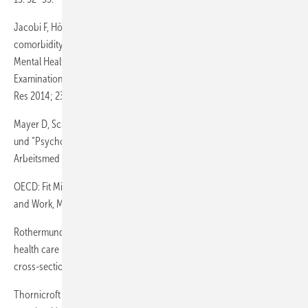
Jacobi F, Höfler M, Siegert J et al.: Twelve-month prevalence,
comorbidity and correlates of mental disorders in Germany: The
Mental Health Module of the German Health Interview and
Examination Survey for Adults (DEGS1-MH). Int J Methods Psychiatr
Res 2014; 23: 304–319.
Mayer D, Schmidt H, Hölzer M: “Psychosomatsiche Sprechstunde”
und “Psychosomatsiche Grundversorgung in der Arbeitsmedizin”.
Arbeitsmed Sozialmed Umweltmed 2010; 45: 593–597-
OECD: Fit Mind, Fit Job: From Evidence to Practice in Mental Health
and Work, Mental Health and Work. Paris: OECD Publishing, 2015.
Rothermund E, Kilian R, Rottler E et al.: Improving access to mental
health care by delivering psychotherapeutic care in the workplace: a
cross-sectional exploratory trial. PLoS One 2017; 12: e0169559.
Thornicroft G, Chatterji S, Evans-Lacko S et al.: Undertreatment of