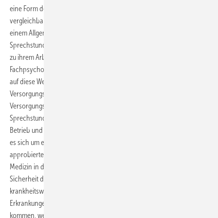
eine Form der aufsuchenden Beratung und Behandlung dar,
vergleichbar in etwa mit einem psychosomatischen Konsiliardienst in
einem Allgemeinkrankenhaus. Bei dieser Psychosomatischen
Sprechstunde im Betrieb erhalten Mitarbeiter in unmittelbarer Nähe
zu ihrem Arbeitsplatz die Gelegenheit zu einem Erstkontakt mit einem
Fachpsychotherapeuten, wodurch aus der Holschuld der Betroffenen
auf diese Weise eine Bringschuld des medizinisch-therapeutischen
Versorgungssystems gemacht wird, um den oben aufgeführten
Versorgungshindernissen entgegenzuwirken. In der Regel liegt dieser
Sprechstunde eine Kooperationsvereinbarung zwischen einem
Betrieb und einem Leistungserbringer zugrunde. Bei Letzterem kann
es sich um eine Institution handeln oder um eine Einzelperson, die als
approbierter Psychologe oder Facharzt für Psychosomatische
Medizin in der Lage ist, sich in einem begrenzten Zeitraum mit einiger
Sicherheit diagnostisch festzulegen, ob die vorgetragenen Probleme
krankheitswertig sind, welches Störungsbild bzw. welche
Erkrankungen vorliegen, welche Krankheitsursachen ggf. in Frage
kommen, welche Probleme oder Konfliktsituation sonst vorliegen