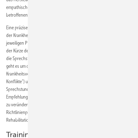
empathisches Verständnis der (inneren) Situation des jeweilig
betroffenen Mitarbeiters.
Eine präzise diagnostische Einschätzung bzw. eine eindeutige Klärung
der Krankheitsursachen – so wichtig sie für das Verständnis der
jeweiligen Problemlage auch sein mögen – wird zumeist angesichts
der Kürze der Zeit nur ansatzweise möglich sein, zumindest wenn sich
die Sprechstunde auf einen einmaligen Erstkontakt beschränkt. Eher
geht es um das Vermitteln eines grundsätzlichen
Krankheitsverständnisses („Kein Symptom ohne entsprechende
Konflikte“) und die Motivation, ggf. weitere Schritte zur Vertiefung des
Sprechstundenergebnisses zu unternehmen. Dies kann in der
Empfehlung liegen, die Arbeitsplatzsituation zu überprüfen oder ggf.
zu verändern, aber auch in der Aufnahme einer
Richtlinienpsychotherapie oder eines (teil-)stationären
Rehabilitationsverfahrens etc.
Training für die Werksärzte?