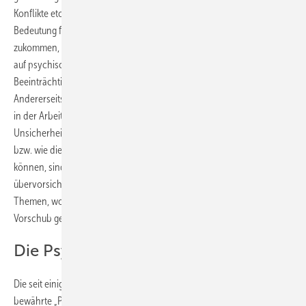
Konflikte etc.), dürfte doch dem Arbeitsplatz eine besondere
Bedeutung für die Früherkennung einschlägig belasteter Mitarbeiter
zukommen, denn nirgendwo sonst unterliegt der Einzelne im Hinblick
auf psychische Auffälligkeiten bzw. dadurch bedingte
Beeinträchtigungen einem höheren Ausmaß an sozialer Kontrolle.
Andererseits sind psychische Belastungen und Erkrankungen gerade
in der Arbeitswelt auch heute noch ein vielfach tabuisiertes Thema.
Unsicherheiten, wie Betroffene diesbezüglich angesprochen werden
bzw. wie die sich daraus ergebenden Konflikte thematisiert werden
können, sind in der Regel weit verbreitet. Dies führt zu
übervorsichtigem Verhalten und zum Vermeiden schambesetzter
Themen, wodurch nicht selten chronifizierenden Prozessen
Vorschub geleistet wird.
Die Psychosomatische Sprechstunde
Die seit einigen Jahren in mehreren Betrieben etablierte und
bewährte „Psychosomatische Sprechstunde“ (Mayer et al. 2010) stellt