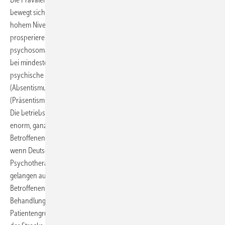
bewegt sich deutschlandweit mit ca. 25 % bis 30 % seit langem auf
hohem Niveau (Jacobi et al. 2014). Als einem wirtschaftlich
prosperierenden Land dürfte der Anteil der psychisch bzw.
psychosomatisch Erkrankten an den Erwerbstätigen in Deutschland
bei mindestens ca. 15 % liegen (OECD 2012). Folgerichtig werden
psychische Erkrankungen zunehmend auch für Arbeitsunfähigkeit
(Absentismus), Einbußen bei der beruflichen Leistungsfähigkeit
(Präsentismus) sowie für Frühberentungen verantwortlich gemacht.
Die betriebs- und volkswirtschaftlichen Kosten diesbezüglich sind
enorm, ganz abgesehen von den beträchtlichen Leiden, die für die
Betroffenen und deren Angehörige damit verbunden sind. Auch
wenn Deutschland bei der Versorgung der Bevölkerung mit
Psychotherapie weltweit einen Spitzenplatz einnehmen dürfte,
gelangen auch hierzulande nur etwa 15 % bis maximal 20 % der
Betroffenen rechtzeitig in den Genuss eines adäquaten
Behandlungsangebotes (Thornicroft et al. 2017). Bestimmte
Patientengruppen bleiben auch heute noch leider nur allzu häufig auf