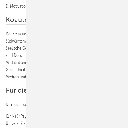
D. Motivation und Unterstützung für weitere Schritte
Koautoren
Der Erstautor Michael Hölzer ist am Zentrum für Psychiatrie (ZfP)
Südwürttemberg, Sonnenbergklinik, Stuttgart, und am Zentrum für
Seelische Gesundheit am Arbeitsplatz, Ulm, beschäftigt. Mitautoren
sind Dorothea Mayer (Health and Safety, Daimler AG) sowie Elisabeth
M. Balint und Eva Rothermund (beide Zentrum für Seelische
Gesundheit am Arbeitsplatz, Ulm, sowie Klinik für Psychosomatische
Medizin und Psychotherapie, Universitätsklinikum Ulm).
Für die Autoren
Dr. med. Eva Rothermund
Klinik für Psychosomatische Medizin und Psychotherapie,
Universitätsklinikum Ulm und Kompetenzzentrum für seelische