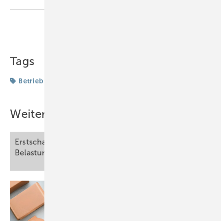
Teilen
Link kopieren
Tags
Betrieb
Weitere Inhalte
Erstschadenfeststellung bei posttraumatischer
1
Belastungsstörung