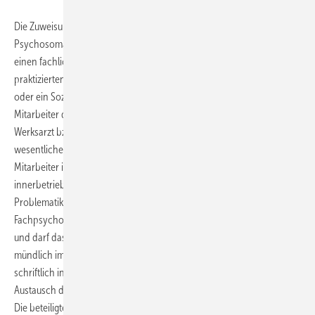
Die Zuweisung eines Mitarbeiters bzw. prospektiven Patienten in die
Psychosomatische Sprechstunde erfolgt in den meisten Fällen durch
einen fachlich qualifizierten Betriebsangehörigen. In den bisher
praktizierten Modellen war dies in der Regel entweder ein Werksarzt
oder ein Sozialberater, seltener ein diesbezüglich eingearbeiteter
Mitarbeiter der Personalverwaltung. Die Überweisung durch einen
Werksarzt bzw. Sozialberater stellt gleichzeitig auch einen
wesentlichen fachlichen Filter dar, denn letztlich sollten nur
Mitarbeiter in eine Sprechstunde zugewiesen werden, bei denen die
innerbetriebliche Expertise nicht ausreicht, um die vorliegende
Problematik einzuschätzen bzw. Abhilfe zu schaffen. Wird dann der
Fachpsychotherapeut zusätzlich von der Schweigepflicht entbunden
und darf das Ergebnis der Sprechstunde an den Werksarzt entweder
mündlich im Rahmen einer anschließenden Besprechung oder
schriftlich in Form eines Kurzberichts übermitteln, hat der regelmäßige
Austausch der Beteiligten durchaus einen gewissen Trainingseffekt:
Die beteiligten Fachpsychotherapeuten erfahren sehr direkt und