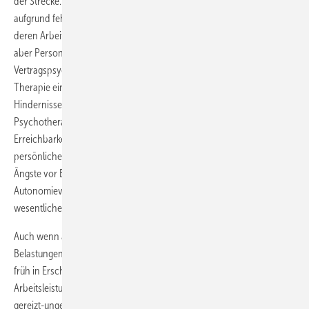
der Strecke. Hierzu zählen z.B. Erkrankte mit Migrationshintergrund
aufgrund fehlender sprachlicher Voraussetzungen, Schichtarbeiter,
deren Arbeitszeiten keinen geregelten Therapiebesuch zulassen, oder
aber Personen, deren Motivation einem niedergelassenen
Vertragspsychotherapeuten zu unsicher erscheint, um vor der
Therapie ein aufwändiges Antragsverfahren zu initiieren. Andere
Hindernisse, die Betroffene von einer Inanspruchnahme von
Psychotherapie abhalten, sind die manchmal eingeschränkte
Erreichbarkeit passender Behandlungsangebote oder liegen im
persönlichen Erleben und Verhalten der Betroffenen. Hier spielen
Ängste vor Beschämung und Stigmatisierung bzw. vor
Autonomieverlust oder vor Verunsicherungen im Selbstgefühl eine
wesentliche Rolle.
Auch wenn am Arbeitsplatz so genannte Frühindikatoren psychischer
Belastungen bzw. (stressassoziierter) Erkrankungen keineswegs immer
früh in Erscheinung treten (gemeint sind z.B. das Nachlassen der
Arbeitsleistung, das Aufschieben auch einfacher Tätigkeiten, ein
gereizt-ungehaltenes Auftreten oder vermehrte zwischenmenschliche