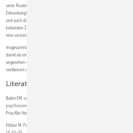
unter Routinebedingungen (Balint et al. 2018). Betroffene werden im
Erkrankungsverlauf deutlich früher erreicht (Rothermund et al. 2017),
und auch die eingebundenen Werksärzte bzw. Sozialberater
bekunden Zufriedenheit, können sie doch mit der Sprechstunde auf
eine verbindliche Struktur der Versorgung verweisen.
Insgesamt kann die Psychosomatische Sprechstunde im Betrieb
damit als ein vielversprechender Baustein im Netz der Versorgung
angesehen werden, durch den Versorgungslücken und -brüche
verkleinert und deswegen Chronifizierung vorgebeugt werden kann.
Literatur
Balint EM, von Wietersheim J, Gündel H, Hölzer M, Rothermund E: Die
psychosomatische Sprechstunde im Betrieb – ein Zukunftsmodell?
Prax Klin Verh Rehabil 2018; 101: 38–47.
Hölzer M: Psychische Gesundheit im Betrieb. Psychother Dialog 2012;
13: 52–55.