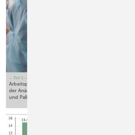
– Teil 1 –
Arbeitsplatz für schwangere/stillende Ärztinnen in
der Anästhesiologie, Schmerztherapie, Intensiv-
1,2
und Palliativmedizin – Update
2026