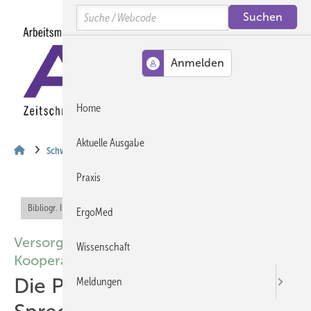
Springe
Springe
Springe
Search
auf
auf
auf
Hauptinhalt
Hauptmenü
SiteSearch
MENÜ
Home
Aktuelle Ausgabe
Schwerpunkt
Praxis
Bibliogr. Info (RIS)
Offener Zugang
ErgoMed
Versorgungssektoren übergreifende
Wissenschaft
Kooperation
Die Psychosomatische
Meldungen