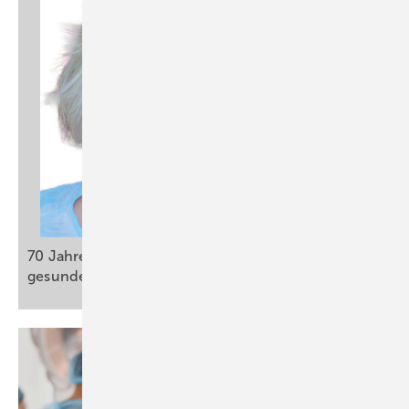
70 Jahre MAK-Kommission: Wegbereiter für
gesunde
Arbeitsplätze