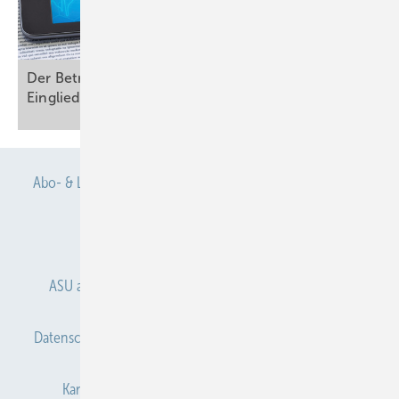
Der Betriebsarzt im Betrieblichen
Eingliederungsmanagement
(BEM)
Abo- & Leserservice
AGB
Alle Inhalte chronologisch
Anmelden
Anmeldung & Registrierung
ASU abonnieren
ASU Partner
Autorenhinweise
Datenschutz
E-Paper
Gentner Verlag
Impressum
Karriere bei Gentner
Kontakt
Mediaservice