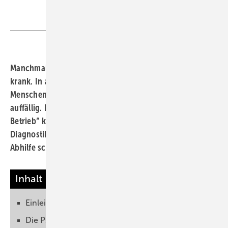
Manchmal machen belastende Arbeitsbedingungen
krank. In anderen Fällen werden psychisch kranke
Menschen am Arbeitsplatz mit ihren Beschwerden
auffällig. Die „Psychosomatische Sprechstunde im
Betrieb“ kann in vielen Fällen durch kompetente
Diagnostik und frühe Weichenstellung niederschwellig
Abhilfe schaffen.
Michael Hölzer et al.
Inhalt
Einleitung
Die Psychosomatische Sprechstunde