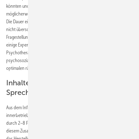
könnten und welche Form der Beratung bzw. Psychotherapie
möglicherweise in Frage kommt, um dem Betroffenen weiter zu helfen.
Die Dauer einer solchen Sprechstunde sollte in der Regel 60 Minuten
nicht überschreiten, was vor dem Hintergrund der zu klärenden
Fragestellungen auf Seiten der Leistungserbringer erfahrungsgemäß
einige Expertise erfordert. Es sollte sich also um eher erfahrene
Psychotherapeuten handeln, die flexibel mit einer Vielfalt
psychosozialer Problemstellungen wie auch den nicht immer
optimalen räumlichen Situationen im Betrieb umgehen können.
Inhalte der Psychosomatischen
Sprechstunde
Aus dem Infokasten gehen die wesentlichen Inhalte dieses
innerbetrieblichen Erstkontakts hervor (der in einigen Modellen
durch 2–8 Folgestunden prozessartig erweitert wurde, siehe in
diesem Zusammenhang auch Hölzer 2012). Vorrang hat in jedem Fall
das Herstellen einer vertrauensvollen Beziehung und ein