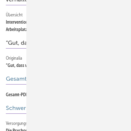
Übersicht
798
Interventionen zur Reduktion des sitzenden Verhaltens am
Arbeitsplatz — ein systematischer Review
Offener Zugang
“Gut, dass wir mal darüber geredet haben ?!
Originalia
790
“Gut, dass wir mal darüber geredet haben …?!“
Offener Zugang
Gesamt-PDF der Ausgabe
Gesamt-PDF 12-2018
Schwerpunkt
Versorgungssektoren übergreifende Kooperation
768
Die Psychosomatische Sprechstunde im Betrieb
Offener Zugang