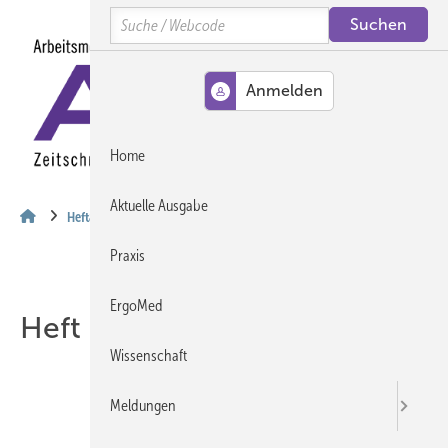
Springe
Springe
Springe
Search
auf
auf
auf
Hauptinhalt
Hauptmenü
SiteSearch
MENÜ
Home
Aktuelle Ausgabe
Heftarchiv
Praxis
ErgoMed
Heft 12-2018
Wissenschaft
Meldungen