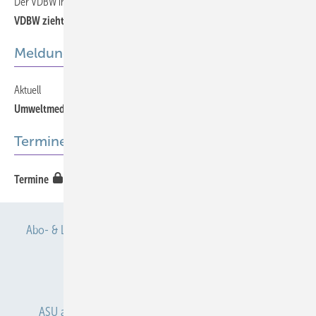
Der VDBW informiert
817
VDBW zieht positive Bilanz
Meldungen
Aktuell
819
Umweltmedizin: Kurzbericht der EU-Kommission
Termine
820
Termine
Abo- & Leserservice
AGB
Alle Inhalte chronologisch
Anmelden
Anmeldung & Registrierung
ASU abonnieren
ASU Partner
Autorenhinweise