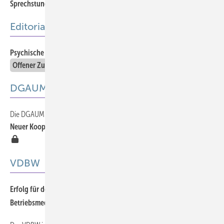
Sprechstunde “Psychische Gesundheit“ im Betrieb
Editorial
Psychische Gesundheit —Umsetzung im Betrieb
759
Offener Zugang
DGAUM
Die DGAUM informiert
814
Neuer Kooperationspartner der DGAUM: Die HELMSAUER GRUPPE
VDBW
Erfolg für den VDBW – Entwurf der Weiterbildungsordnung
818
Betriebsmedizin entscheidend geändert