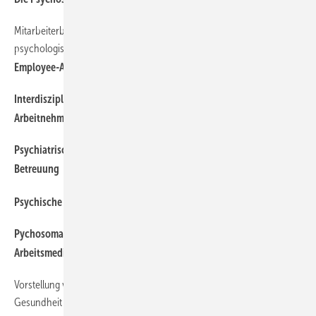
Mitarbeiterberatung in Praxen von ärztlichen und
777
psychologischen Psychotherapeuten
Employee-Assistance Program in der Praxis
Interdisziplinäre Versorgung psychisch erkrankter
771
Arbeitnehmer
Psychiatrische Patienten in der arbeitsmedizinischen
764
Betreuung
762
Psychische Gesundheit — Praxis im Betrieb
Pychosomatische Rehabilitation als Ressource für die
781
Arbeitsmedizin
Vorstellung von neuen Versorgungsstrukturen zur psychischen
774
Gesundheit von Mitarbeitern im Betrieb