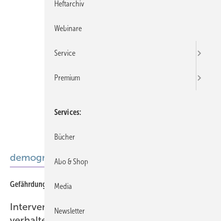
Heftarchiv
Webinare
Service
Premium
Services
Bücher
demografie
Abo & Shop
784
Gefährdungsbeurteilung alter(n)sgerechter Arbeit
Media
Interventionen zur Reduktion des sitzenden
Newsletter
verhaltens