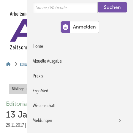
Springe
Springe
Springe
Search
auf
auf
auf
Hauptinhalt
Hauptmenü
SiteSearch
MENÜ
Home
Aktuelle Ausgabe
Editorial
Praxis
Bibliogr. Info (RIS)
Offener Zugang
ErgoMed
Editorial
Wissenschaft
13 Jahre “Return to Work“
Meldungen
29.11.2017
|
Veröffentlicht in
Ausgabe 12-2017
|
Druckvorschau