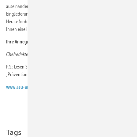
auseinander, ob das vor 13 Jahren eingeführte Betriebliche
Eingliederungsmanagement hilfreich ist, den neuen
Herausforderungen unserer Zeit begegnen zu können. Ich wünsche
Ihnen eine informative und interessante Lektüre.
Ihre Annegret Schoeller
Chefredakteurin
P.S.: Lesen Sie ASU ab jetzt auch als E-Paper mit unserer App
„Prävention & Begutachtung“. Weitere Informationen finden Sie unter
www.asu-arbeitsmedizin.com/e-paper
Teilen
Link kopieren
Tags