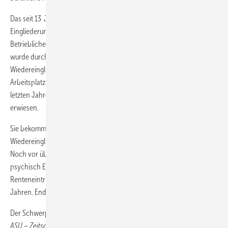
Das seit 13 Jahren bestehende Betriebliche
Eingliederungsmanagement (BEM) ist eine wichtige Säule im
Betrieblichen Gesundheitsmanagement geworden. Die Wirksamkeit
wurde durch zahlreiche Studien der letzten Jahre belegt. Stufenweise
Wiedereingliederung wird im Sinne von „Rehabilitation statt
Arbeitsplatzverlust“ im Betrieb durchgeführt. Sie hat sich in den
letzten Jahren als ein wichtiges Mittel betriebsnaher Rehabilitation
erwiesen.
Sie bekommt heute auch eine wachsende Bedeutung bei der
Wiedereingliederung von Menschen mit psychischen Erkrankungen.
Noch vor über 10 Jahren fand de facto keine Wiederkehr der
psychisch Erkrankten an den Arbeitsplatz statt. Das
Renteneintrittsalter bei psychischen Erkrankungen liegt bei 49
Jahren. Endlich findet auch hier ein Umdenken statt.
Der Schwerpunkt „Return to Work“ der vorliegenden Ausgabe von
ASU – Zeitschrift für medizinische Prävention
setzt sich damit