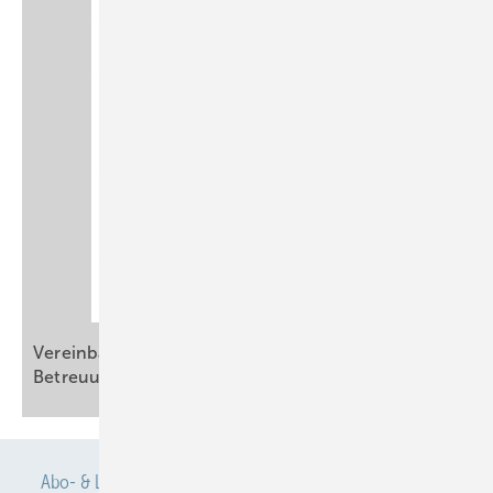
Vereinbarkeit von Erwerbsarbeit mit Pflege und
Betreuung
Abo- & Leserservice
AGB
Alle Inhalte chronologisch