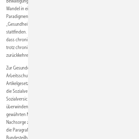
Bewältigung der Herausforderungen durch den demografischen
Wandel in einer überalternden Gesellschaft muss in Deutschland ein
Paradigmenwechsel von „Heilen“ zur „Prävention“ sowie
„Gesundheitsförderung“ und „Rehabilitation (Tertiärprävention)“
stattfinden. Es gilt, die Menschen gesundheitlich so zu unterstützen,
dass chronische Erkrankungen erst gar nicht entstehen und dass sie
trotz chronischer Erkrankung wieder an den Arbeitsplatz
zurückkehren können.
Zur Gesunderhaltung der Menschen wurde für das Gesundheits- und
Arbeitsschutzsystem im Jahr 2015 das Präventionsgesetz, ein
Artikelgesetz, geschaffen. Mit diesem Artikelgesetz werden vor allem
die Sozialversicherungsträger im traditionell gegliederten
Sozialversicherungssystem angehalten, die sektoralen Gräben zu
überwinden und Präventionsleistungen anzubieten, den Erfolg der
gewährten Maßnahme der Teilhabe zu sichern und Leistungen der
Nachsorge zu erbringen. Der Paradigmenwechsel wird deutlich durch
die Paragrafen „Prävention vor Rehabilitation“ im
Bundesteilhabegesetz und „Rehabilitation vor Pflege“ im Pflegegesetz.