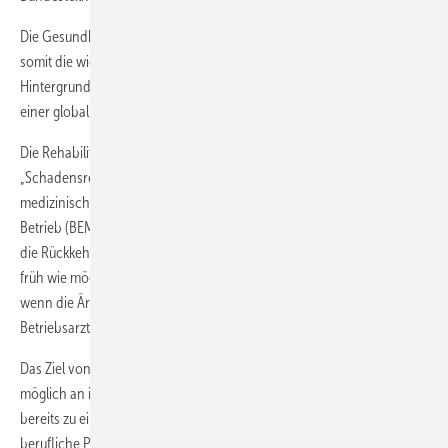
Die Gesundheit der Mitarbeiter und der Erhalt der Arbeitsfähigkeit ist
somit die wichtigste Aufgabe von Morgen, insbesondere vor dem
Hintergrund der neuen Herausforderungen, wie die Digitalisierung in
einer globalisierten Welt.
Die Rehabilitation ist als Tertiärprävention im Sinne einer
„Schadensrevision“ zu verstehen. Sie erfolgt zunächst als
medizinische Rehabilitation mit anschließender Eingliederung im
Betrieb (BEM). Vielen wissenschaftlichen Erkenntnissen zufolge sollte
die Rückkehr an den Arbeitsplatz unabhängig von der Erkrankung so
früh wie möglich ärztlich begleitet werden. Hierbei ist es sehr sinnvoll,
wenn die Ärztinnen und Ärzte in der Rehabilitation mit dem
Betriebsarzt zusammenarbeiten.
Das Ziel von „Return to Work“ ist, erkrankte Menschen so früh wie
möglich an ihren Arbeitsplatz zurückzubringen oder in Fällen, die
bereits zu einem Arbeitsplatzverlust geführt haben, eine neue
berufliche Perspektive zu ermöglichen.