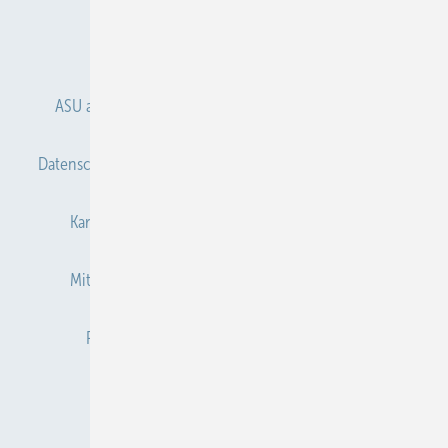
Anmelden
Anmeldung & Registrierung
ASU abonnieren
ASU Partner
Autorenhinweise
Datenschutz
E-Paper
Gentner Verlag
Impressum
Karriere bei Gentner
Kontakt
Mediaservice
Mitgliedschaften und Engagement
Newsletter
Privacy Manager
Redaktion
RSS-Feed
Veranstaltungen / Webinare
© 2026 ASU