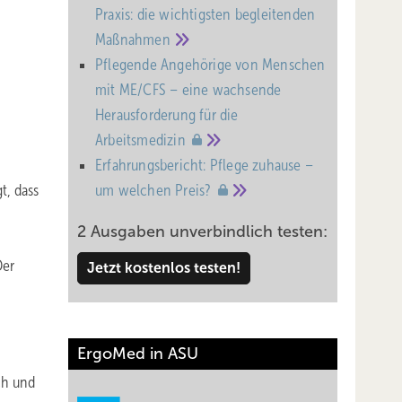
Praxis: die wichtigsten begleitenden
Maßnahmen
Pflegende Angehörige von Menschen
mit ME/CFS – eine wachsende
Heraus­forderung für die
Arbeitsmedizin
Erfahrungsbericht: Pflege zuhause –
t, dass
um welchen
Preis?
2 Ausgaben unverbindlich testen:
Der
Jetzt kostenlos testen!
ErgoMed in ASU
ch und