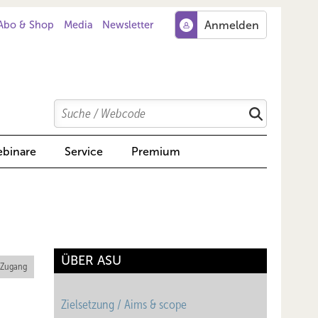
Abo & Shop
Media
Newsletter
Search
Suchen
binare
Service
Premium
ÜBER ASU
 Zugang
Zielsetzung / Aims & scope