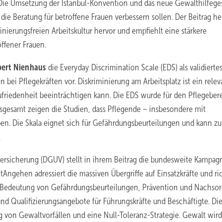
t. Die Umsetzung der Istanbul-Konvention und das neue Gewalthilfege
ie Beratung für betroffene Frauen verbessern sollen. Der Beitrag he
nierungsfreien Arbeitskultur hervor und empfiehlt eine stärkere
ffener Frauen.
ert ­Nienhaus
die Everyday Discrimination Scale (EDS) als validierte
bei Pflegekräften vor. Diskriminierung am Arbeitsplatz ist ein relev
zufriedenheit beeinträchtigen kann. Die EDS wurde für den Pflegeber
nsgesamt zeigen die Studien, dass Pflegende – insbesondere mit
ben. Die Skala eignet sich für Gefährdungsbeurteilungen und kann zu
.
ersicherung (DGUV) stellt in ihrem Beitrag die bundesweite Kampag
ngehen ­adressiert die massiven Übergriffe auf Einsatzkräfte und ri
e Bedeutung von Gefährdungsbeurteilungen, Prävention und Nachso
 und Qualifizierungsangebote für Führungskräfte und Beschäftigte. Di
ng von Gewaltvorfällen und eine Null-Toleranz-Strategie. Gewalt wird