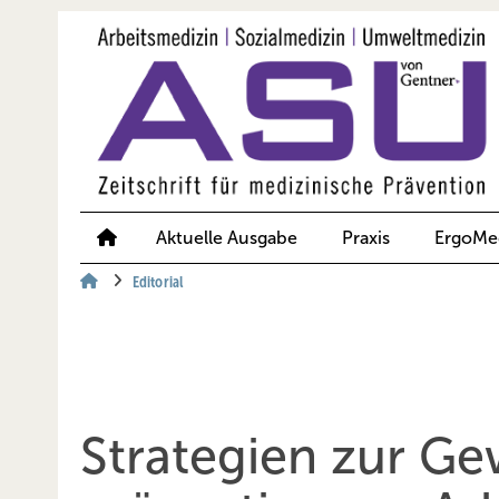
Springe
Springe
Springe
auf
auf
auf
Hauptinhalt
Hauptmenü
SiteSearch
Aktuelle Ausgabe
Praxis
ErgoMe
Editorial
Strategien zur Ge