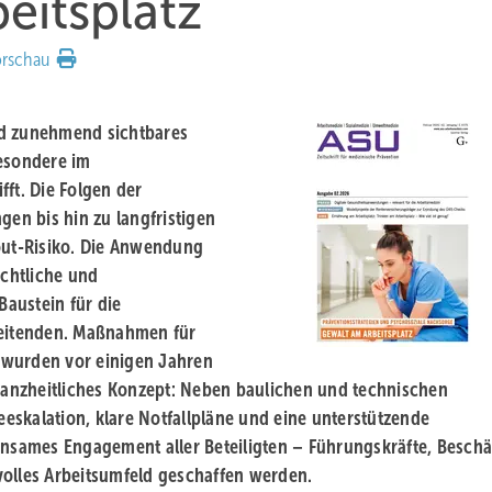
eitsplatz
orschau
nd zunehmend sichtbares
besondere im
ft. Die Folgen der
en bis hin zu langfristigen
ut-Risiko. Die Anwendung
echtliche und
Baustein für die
rbeitenden. Maßnahmen für
 wurden vor einigen Jahren
 ganzheitliches Konzept: Neben baulichen und technischen
eskalation, klare Notfallpläne und eine unterstützende
sames Engagement aller Beteiligten – Führungskräfte, Beschäf
volles Arbeitsumfeld geschaffen werden.