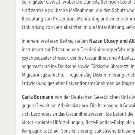
bei digitaler Gewalt, wobei die Dunkelziffer hoch bleib
sind zentrale politische Maßnahmen, die den Schutz und d
Bedeutung von Prävention, Monitoring und einer diskrimi
Einbindung von Betriebsärzten in die Unterstützung betro
In einem weiteren Beitrag stellen
Nazan Ulusoy und Alb
Instrument zur Erfassung von Diskriminierungserfahrungen 
psychosozia­ler Stressor, der die Gesundheit und Arbeits
angepasst und ins Deutsche sowie Türkische übersetzt. I
Migrationsgeschichte – regel­mäßig Diskriminierung erle
Entwicklung gezielter Präven­tionsmaßnahmen beitragen
Carla Bormann
von der Deutschen Gesetzlichen Unfallv
gegen Gewalt am Arbeitsplatz vor. Die Kampagne #GewaltA
sich besonders an das Gesundheitswesen. Sie betont di
bietet konkrete Hilfestellungen, Best-Practice-Beispiele
Kampagne setzt auf Sensibilisierung, statistische Erfassu