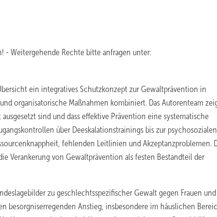
! - Weitergehende Rechte bitte anfragen unter:
 Übersicht ein integratives Schutzkonzept zur Gewaltprävention in
 und organisatorische Maßnahmen kombiniert. Das Autorenteam zeig
ausgesetzt sind und dass effektive Prävention eine systematische
ngskontrollen über Deeskalations­trainings bis zur psychosozialen
ssourcenknappheit, fehlenden Leitlinien und Akzeptanzproblemen. 
 die Verankerung von Gewaltprävention als festen Bestandteil der
ndeslage­bilder zu geschlechtsspezifischer Gewalt gegen Frauen und
nen besorgniserregenden Anstieg, insbesondere im häuslichen Berei