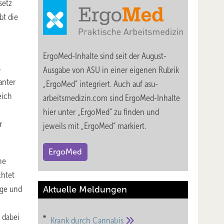
setz
bt die
ErgoMed-Inhalte sind seit der August-
s
Ausgabe von ASU in einer eigenen Rubrik
anter
„ErgoMed“ integriert. Auch auf asu-
eich
arbeitsmedizin.com sind ErgoMed-Inhalte
hier unter „ErgoMed“ zu finden und
r
jeweils mit „ErgoMed“ markiert.
ErgoMed
ne
chtet
rge und
Aktuelle Meldungen
e
 dabei
Krank durch
Cannabis