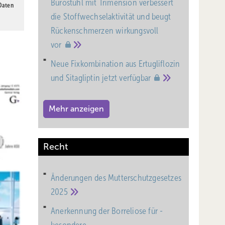
Bürostuhl mit Trimension verbessert
 Daten
die Stoffwechselaktivität und beugt
Rückenschmerzen wirkungsvoll
vor
Neue Fixkombination aus Ertugliflozin
und Sitagliptin jetzt
verfügbar
Mehr anzeigen
Recht
Änderungen des Mutterschutz­gesetzes
2025
Anerkennung der Borreliose für ­