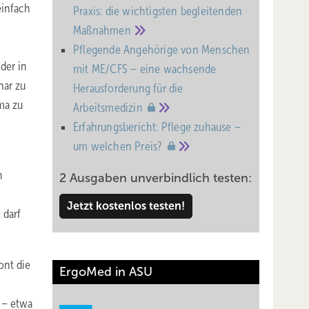
einfach
Praxis: die wichtigsten begleitenden
Maßnahmen
Pflegende Angehörige von Menschen
der in
mit ME/CFS – eine wachsende
nar zu
Heraus­forderung für die
ma zu
Arbeitsmedizin
Erfahrungsbericht: Pflege zuhause –
um welchen
Preis?
n
2 Ausgaben unverbindlich testen:
Jetzt kostenlos testen!
 darf
ont die
ErgoMed in ASU
n – etwa