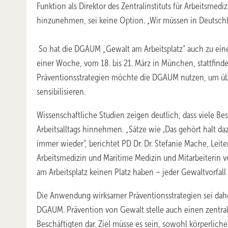
Funktion als Direktor des Zentralinstituts für Arbeitsme
hinzunehmen, sei keine Option. „Wir müssen in Deutsc
So hat die DGAUM „Gewalt am Arbeitsplatz“ auch zu eine
einer Woche, vom 18. bis 21. März in München, stattfind
Präventionsstrategien möchte die DGAUM nutzen, um übe
sensibilisieren.
Wissenschaftliche Studien zeigen deutlich, dass viele Be
Arbeitsalltags hinnehmen. „Sätze wie ‚Das gehört halt d
immer wieder“, berichtet PD Dr. Dr. Stefanie Mache, Leit
Arbeitsmedizin und Maritime Medizin und Mitarbeiterin vo
am Arbeitsplatz keinen Platz haben – jeder Gewaltvorfall is
Die Anwendung wirksamer Präventionsstrategien sei daher
DGAUM. Prävention von Gewalt stelle auch einen zentrale
Beschäftigten dar. Ziel müsse es sein, sowohl körperlich