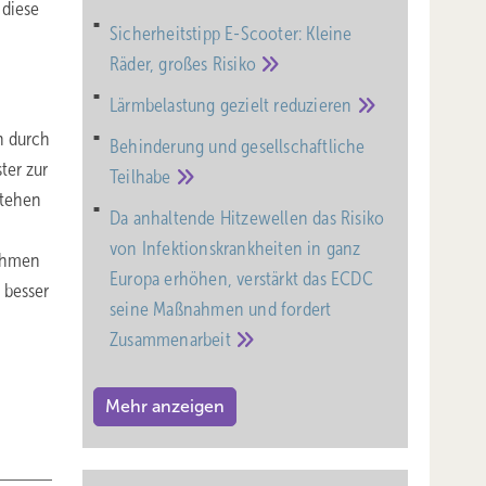
 diese
Sicherheitstipp E-Scooter: Kleine
Räder, großes
Risiko
Lärmbelastung gezielt
reduzieren
h durch
Behinderung und gesell­schaft­liche
ter zur
Teil­habe
stehen
Da anhaltende Hitzewellen das Risiko
von Infektionskrankheiten in ganz
nahmen
Europa erhöhen, verstärkt das ECDC
 besser
seine Maßnahmen und fordert
Zusammenarbeit
Mehr anzeigen