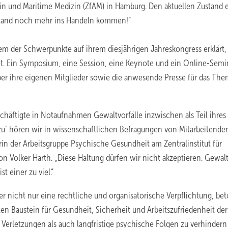
dizin und Maritime Medizin (ZfAM) in Hamburg. Den aktuellen Zustand 
hland noch mehr ins Handeln kommen!“
m der Schwerpunkte auf ihrem diesjährigen Jahreskongress erklärt, 
et. Ein Symposium, eine Session, eine Keynote und ein Online-Semi
r ihre eigenen Mitglieder sowie die anwesende Presse für das The
schäftigte in Notaufnahmen Gewaltvorfälle inzwischen als Teil ihres
azu‘ hören wir in wissenschaftlichen Befragungen von Mitarbeitende
erin der Arbeitsgruppe Psychische Gesundheit am Zentralinstitut für
n Volker Harth. „Diese Haltung dürfen wir nicht akzeptieren. Gewalt
t einer zu viel.“
 nicht nur eine rechtliche und organisatorische Verpflichtung, bet
n Baustein für Gesundheit, Sicherheit und Arbeitszufriedenheit der
e Verletzungen als auch langfristige psychische Folgen zu verhinder