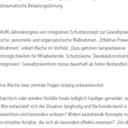
ttraumatische Belastungsstörung.
GAUM-Jahreskongress ein integratives Schutzkonzept zur Gewaltprä
ische, personelle und organisatorische Maßnahmen. „Effektive Präve
ßnahmen“, erklärt Mache im Vorfeld. „Dazu gehören beispielsweise
htmöglichkeiten für Mitarbeitende, Schutzräume, Deeskalationstrain
ignissen.“ Gewaltprävention müsse dauerhaft als fester Bestandteil
fanie Mache zwei zentrale Fragen bislang unbeantwortet:
atsächlich oder werden Vorfälle heute lediglich häufiger gemeldet, w
ie entwickelt sich die Situation langfristig und flächendeckend in
ävention sind besonders wirksam? Wirken bestehende Konzepte vo
einzelne Ansätze, die sich als besonders effektiv erweisen? „Um d