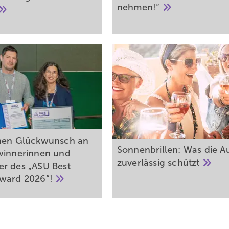
nehmen!“
hen Glückwunsch an
Sonnenbrillen: Was die 
winnerinnen und
zuverlässig
schützt
r des „ASU Best
Award
2026“!