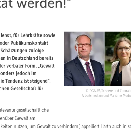
tät werden!“
enst, für Lehrkräfte sowie
 oder Publikumskontakt
. Schätzungen zufolge
en in Deutschland bereits
oder verbaler Form. „Gewalt
sonders jedoch im
e Tendenz ist steigend“,
chen Gesellschaft für
DGAUM/Scheere und Zentralins
Arbeitsmedizin und Maritime Mediz
elevante gesellschaftliche
egenüber Gewalt am
hkeiten nutzen, um Gewalt zu verhindern“, appelliert Harth auch in s