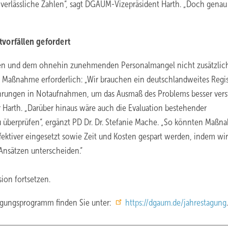
verlässliche Zahlen“, sagt DGAUM-Vizepräsident Harth. „Doch genau
vorfällen gefordert
zen und dem ohnehin zunehmenden Personalmangel nicht zusätzlic
e Maßnahme erforderlich: „Wir brauchen ein deutschlandweites Regis
ahrungen in Notaufnahmen, um das Ausmaß des Problems besser ver
r Harth. „Darüber hinaus wäre auch die Evaluation bestehender
 überprüfen“, ergänzt PD Dr. Dr. Stefanie Mache. „So könnten Maß
fektiver eingesetzt sowie Zeit und Kosten gespart werden, indem wir
nsätzen unterscheiden.“
ion fortsetzen.
agungsprogramm finden Sie unter:
https://dgaum.de/jahrestagung
.