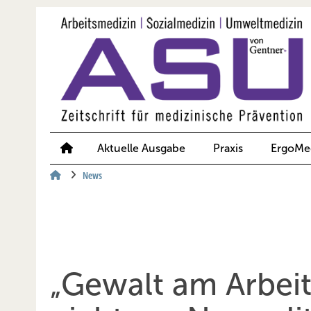
Springe
Springe
Springe
auf
auf
auf
Hauptinhalt
Hauptmenü
SiteSearch
Aktuelle Ausgabe
Praxis
ErgoMe
News
„Gewalt am Arbeit