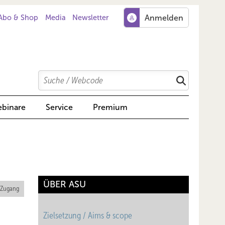
Abo & Shop
Media
Newsletter
Search
Suchen
binare
Service
Premium
ÜBER ASU
 Zugang
Zielsetzung / Aims & scope