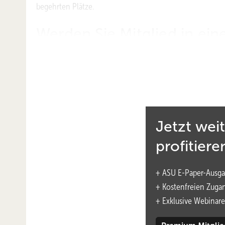
begehrten Plätze.
Werden Sie Mitglied in ein
Nächster Termin
Donnerstag 19.02.2026,
19:00 – 20:30 Uhr
„Epidemiologie im Kontext Arbeitswelt und Arbeitsme
Jetzt wei
Referent: Dr. rer. medic. André Esser, Uniklinik RWT
profitiere
Wissenschaftliche Leitung: Susanne Liebe
+ ASU E-Paper-Ausga
Weiterführende Informationen und Anmeldung unter:
+ Kostenfreien Zuga
www.vdbw.de/Fortbildung
+
Exklusive Webinare
Die Veranstaltung ist für unsere
Mitglieder kostenfrei,
fü