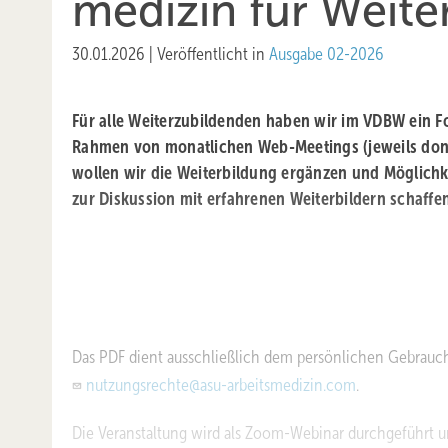
medizin für Weite
30.01.2026
|
Veröffentlicht in
Ausgabe 02-2026
Für alle Weiterzubildenden haben wir im VDBW ein F
Rahmen von monatlichen Web-Meetings (jeweils don
wollen wir die Weiterbildung ergänzen und Möglich
zur Diskussion mit erfahrenen Weiterbildern schaffe
Das PDF dient ausschließlich dem persönlichen Gebrauch
nutzungsrechte@asu-arbeitsmedizin.com
.
Die Veranstaltung wird als Zoom-Webinar durchgeführt un