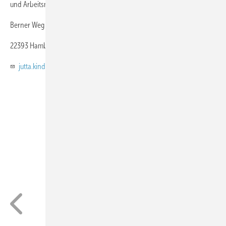
und Arbeitsmedizin
Berner Weg 16 d
22393 Hamburg
jutta.kindel@gmx.de
Foto: privat