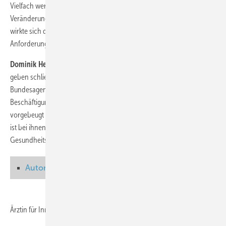
Vielfach werden erst lange Zeit nach der Rückkehr an den Arbeitsplatz
Veränderungen der beruflichen Tätigkeit vorgenommen, immer aber
wirkte sich die erlebte Krise im Umgang mit beruflichen
Anforderungen nachhaltig aus
Dominik Hecker
und
Andreas Bahemann
, Bundesagentur für Arbeit,
geben schließlich einen Einblick, welche Gesundheitsstrategie die
Bundesagentur als Arbeitgeber verfolgt, mit welchen Instrumenten die
Beschäftigungsfähigkeit gefördert und einer Arbeitsunfähigkeit
vorgebeugt werden soll. Das Betriebliche Eingliederungsmanagement
ist bei ihnen eine wichtige Säule im Betrieblichen
Gesundheitsmanagement.
Autorin
Autorin
Dr. med. Jutta Kindel
Ärztin für Innere Medizin