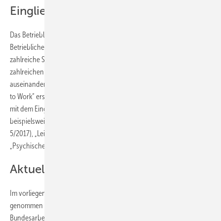
Eingliederungsmanagement (BEM)
Das Betriebliche Eingliederungsmanagement ist eine wichtige Säule im
Betrieblichen Gesundheitsmanagement. Die Wirksamkeit wurde durch
zahlreiche Studien der letzten Jahre belegt. Die ASU hat sich bereits in
zahlreichen Veröffentlichungen mit diesen Themen
auseinandergesetzt. Das letzte Schwerpunktheft zum Thema „Return
to Work“ erschien im März 2013. Andere Themenschwerpunkte, die
mit dem Eingliederungsmanagement eng verknüpft sind, waren
beispielsweise „Betriebliches Gesundheitsmanagement“ (7/2015 und
5/2017), „Leistungsfähigkeit im demografischen Wandel“ (9/2015) und
„Psychische Gesundheit im Betrieb“ (9/2017).
Aktuelle Herausforderungen
Im vorliegenden Heft soll zu aktuellen Herausforderungen Stellung
genommen werden. Die Juristin
Maike Lux
,
Bundesarbeitsgemeinschaft für Rehabilitation (BAR) in Frankfurt, stellt