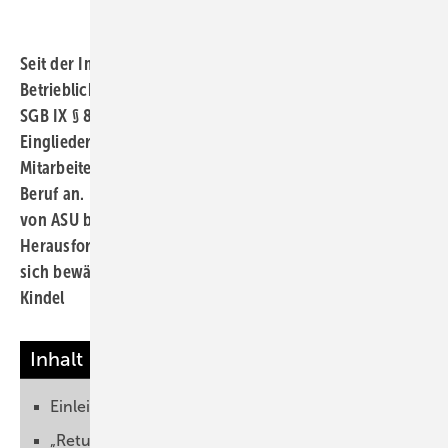
Seit der Implementierung der Verpflichtung zum
Betrieblichen Eingliederungsmanagement (BEM) im
SGB IX § 84 (2), der „Bibel“ des
Eingliederungsmanagements, bieten viele Betriebe ihren
Mitarbeitern Unterstützung bei der Rückkehr in den
Beruf an. Der Schwerpunkt der vorliegenden Ausgabe
von ASU beschäftigt sich mit den Fragen: Vor welchen
Herausforderungen stehen die Betriebe heute? Was hat
sich bewährt, wo gibt es Unterstützungsbedarf?
Jutta
Kindel
Inhalt
Einleitung
„Return to Work“ als multidimensionaler