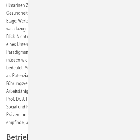
(Ilmarinen 2006, 2008) mit seinen vier Stockwerken (1. Etage:
Gesundheit, Krankheit, Leistungsfähigkeit, 2. Etage: Kompetenz, 3.
Etage: Werte, Einstellungen, Motivationen, 4. Etage: Arbeit und alles,
was dazugehört) die Anforderungen der Arbeit von morgen in den
Blick. Nicht mehr Gebäude oder Maschinen sind der eigentliche Wert
eines Unternehmens, sondern die Menschen. Es resultiert ein
Paradigmenwechsel in der Unternehmensführung. Unternehmen
müssen wie lebendige Organismen gesteuert werden, Führung
bedeutet, Mitarbeiter/innen als Experten für ihren Job zu betrachten,
als Potenzialträger, deren Potenziale es zu entwickeln gilt. Das
Führungsverhalten übe einen wesentlichen Einfluss auf die
Arbeitsfähigkeit aus, so Prof. Dr. J. Ilmarinen, Finnland. Dies bestätigt
Prof. Dr. J. Fischer, Direktor des Mannheim Institute of Public Health,
Social und Preventive Medicine, bei seinem Vortrag auf dem
Präventionskongress 2017: Wer Sinn und Freude an seiner Arbeit
empfinde, bleibe länger gesund und leistungsfähig („FreuSinn“).
Betriebliches