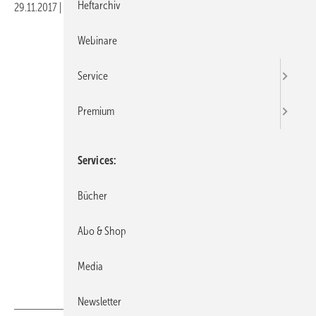
Heftarchiv
29.11.2017
|
Veröffentlicht in
Ausgabe 12-2017
|
Druckvorschau
Webinare
Service
Premium
Services
Bücher
Abo & Shop
Foto: stask / Thinkstock
Media
Newsletter