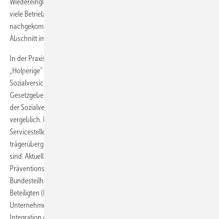
Wiedereingliederungsmanagements in § 84 (2) SGB IX am 23.04.2004
viele Betriebe der Verpflichtung zur Einführung eines BEM
nachgekommen. In der geplanten Neufassung des SGB IX wird der
Abschnitt im § 167 beibehalten.
In der Praxis bestehen oft viele Schwierigkeiten der Umsetzung.
„Holperige“ Abläufe in einem traditionell gegliederten
Sozialversicherungssystem sind noch immer die Regel. Versuche des
Gesetzgebers, Schnittstellen zwischen den verschiedenen Trägern
der Sozialversicherung zu überwinden, blieben bisher jedoch
vergeblich. Hier seien beispielsweise die „Gemeinsamen
Servicestellen für Rehabilitation“ genannt, die ihrem Auftrag,
trägerübergreifend zu beraten, nur ausnahmsweise nachgekommen
sind. Aktuell fordern neue gesetzliche Regelungen – wie das
Präventionsgesetz (2015), die Änderungen des SGB VI (2017) und das
Bundesteilhabegesetz (2018) – eine bessere Abstimmung aller
Beteiligten (Betroffene, Leistungsträger, Leistungserbringer,
Unternehmen) sowie eine konsequente Orientierung auf die
Integration der Betroffenen in den Arbeitsmarkt. Auch die Träger der