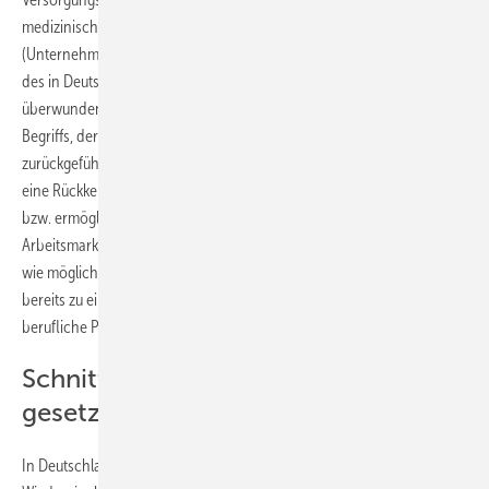
medizinische/berufliche Rehabilitation) und der Arbeitswelt
(Unternehmen/Betriebsarzt) als auch zwischen den Zuständigkeiten
des in Deutschland gegliederten Systems der sozialen Sicherung
überwunden werden kann. Obgleich eine verbindliche Definition des
Begriffs, der üblicherweise auf einen kanadischen Ursprung
zurückgeführt wird, bislang fehlt, werden darunter alle Prozesse, die
eine Rückkehr in die Arbeitswelt nach Krankheit oder Unfall fördern
bzw. ermöglichen, sowie das Ergebnis der Reintegration in den ersten
Arbeitsmarkt verstanden. Ziel ist es, Erkrankte oder Verunfallte so früh
wie möglich an ihren Arbeitsplatz zurückzubringen oder in Fällen, die
bereits zu einem Arbeitsplatzverlust geführt haben, eine neue
berufliche Perspektive („2. Chance“) zu ermöglichen.
Schnittstellen überwinden: neue
gesetzliche Regelungen
In Deutschland sind seit der Aufnahme des Betrieblichen des