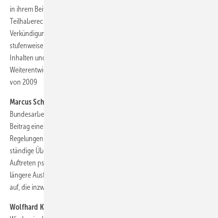
in ihrem Beitrag die wichtigsten Änderungen im neuen Reha- und
Teilhaberecht dar. Das Bundesteilhabegesetz (BTHG) tritt nach der
Verkündigung am 29. Dezember 2016 bis zum 1. Januar 2023
stufenweise in Kraft und wird zu einem novellierten SGB IX mit neuen
Inhalten und einer neuen Struktur führen. Es zielt auf eine
Weiterentwicklung des deutschen Rechts mit Blick auf die UN- BRK
von 2009
Marcus Schian
und
Rainer Thimmel
von der
Bundesarbeitsgemeinschaft für Rehabilitation e.V. geben in ihrem
Beitrag einen umfassenden Überblick über die gesetzlichen
Regelungen und aktuellen Fragen. Sie weisen darauf hin, dass
ständige Überforderung an der Grenze zum Machbaren sowie das
Auftreten psychosozialer Folgefaktoren meistens die Ursache für
längere Ausfälle sind und zeigen die Verantwortung der Arbeitgeber
auf, die inzwischen auch gesetzlich verankert wurde.
Wolfhard Kohte
, Universität Halle, nimmt zu Fragen der