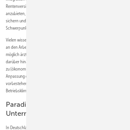
Rentenversicherung werden jetzt verpflichtet, Präventionsleistungen
anzubieten, den Erfolg der gewährten Maßnahme der Teilhabe zu
sichern und Leistungen der Nachsorge zu erbringen (s. ASU
Schwerpunktheft 4/2017).
Vielen wissenschaftlichen Erkenntnissen zufolge sollte die Rückkehr
an den Arbeitsplatz unabhängig von der Erkrankung so früh wie
möglich ärztlich begleitet werden. Eine hohe Wertigkeit kommt
darüber hinaus den berufsbezogenen und psychosozialen Aspekten
zu (ökonomische Situation, proaktives Vorgehen der Arbeitgeber,
Anpassung der Anforderungen, technische Hilfsmittel, Lösung
vorbestehender Arbeitsplatzkonflikte, Qualität der Führung,
Betriebsklima, Arbeitszufriedenheit).
Paradigmenwechsel in der
Unternehmensführung
In Deutschland nimmt unter anderem das „Haus der Arbeitsfähigkeit“