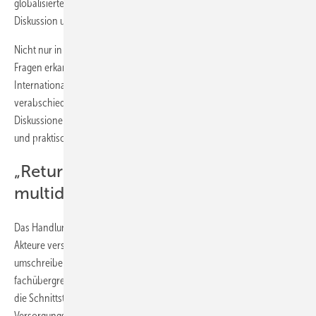
globalisierten Welt standgehalten werden kann, spielt bei der
Diskussion um „Arbeit 4.0“ eine herausragende Rolle.
Nicht nur in Deutschland, auch im Ausland wurde die Relevanz dieser
Fragen erkannt. Bereits 2013 wurde in Genf die Leitlinie der
Internationalen Vereinigung für Soziale Sicherheit (IVSS)
verabschiedet. Hierbei geht es weltweit um strategische Optionen,
Diskussionen über gute arbeitsmedizinische Praxis, Erfolgsfaktoren
und praktische Instrumente der Umsetzung.
„Return to Work“ als
multidimensionaler Prozess
Das Handlungsfeld lässt sich aus internationaler Perspektive für alle
Akteure verständlich am besten mit „Return to Work (RTW)“
umschreiben. Es handelt sich dabei um einen arbeitsweltbezogenen,
fachübergreifenden und mehrdimensionaler Ansatz, mit dem sowohl
die Schnittstellen zwischen den Sektoren des Gesundheits- und
Versorgungssystems (Haus- und Facharzt, Klinik,