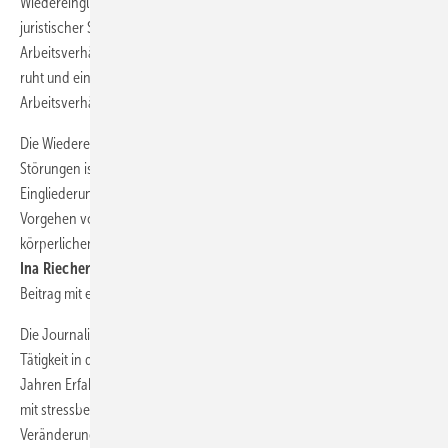
Wiedereingliederung bei psychisch kranken Mitarbeitern aus
juristischer Sicht Stellung. Er weist beispielsweise darauf hin, dass das
Arbeitsverhältnis während der stufenweisen Wiedereingliederung
ruht und eine zusätzliche Vereinbarung für ein arbeitnehmerähnliches
Arbeitsverhältnis getroffen werden muss.
Die Wiedereingliederung von Mitarbeitern/innen mit psychischen
Störungen ist eine der größten Herausforderungen im
Eingliederungsmanagement. In vielen Punkten unterscheidet sich das
Vorgehen von dem bei einer Wiedereingliederung nach einer
körperlichen Erkrankung, wie die psychologische Psychotherapeutin
Ina Riechert
in ihrem Beitrag darstellt. Sie vervollständigt ihren
Beitrag mit einer Falldarstellung.
Die Journalistin und Trainerin
Carola Kleinschmidt
, die durch ihre
Tätigkeit in der Stressklinik der Asklepios Kliniken Hamburg seit vielen
Jahren Erfahrungen bei der Wiedereingliederung von Beschäftigten
mit stressbedingten Erschöpfungskrisen hat, schildert langfristige
Veränderungen bei diesen Menschen nach Rückkehr in den Beruf.