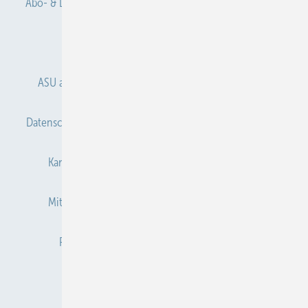
Abo- & Leserservice
AGB
Alle Inhalte chronologisch
Anmelden
Anmeldung & Registrierung
ASU abonnieren
ASU Partner
Autorenhinweise
Datenschutz
E-Paper
Gentner Verlag
Impressum
Karriere bei Gentner
Kontakt
Mediaservice
Mitgliedschaften und Engagement
Newsletter
Privacy Manager
Redaktion
RSS-Feed
Veranstaltungen / Webinare