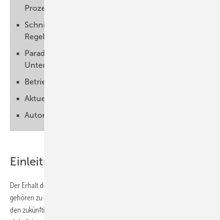
Prozess
Schnittstellen überwinden: neue gesetzliche
Regelungen
Paradigmenwechsel in der
Unternehmensführung
Betriebliches Eingliederungsmanagement (BEM)
Aktuelle Herausforderungen
Autorin
Einleitung
Der Erhalt der Arbeitsfähigkeit und die Gesundheit der Mitarbeiter
gehören zu den wichtigsten Fragen der Arbeitswelt von morgen. Wie
den zukünftigen Anforderungen des Arbeitslebens in einer