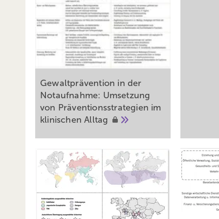
Gewaltprävention in der
Notaufnahme: Umsetzung
von Präventionsstrategien im
klinischen
Alltag