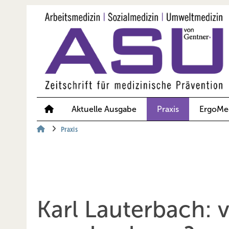
Springe
Springe
Springe
auf
auf
auf
Hauptinhalt
Hauptmenü
SiteSearch
Aktuelle Ausgabe
Praxis
ErgoMe
Praxis
Karl Lauterbach: