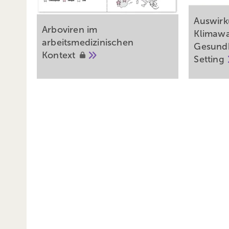
Auswirk
Arboviren im
Klimawa
arbeitsmedizinischen
Gesundh
Kontext
Setting