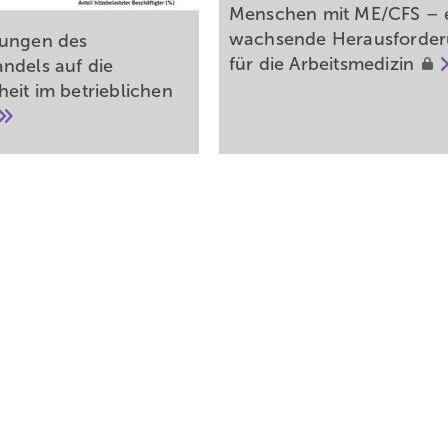
Menschen mit ME/CFS – 
wachsende Heraus­forde
ungen des
für die
Arbeitsmedizin
ndels auf die
eit im betrieblichen