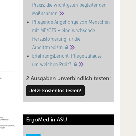
Praxis: die wichtigsten begleitenden
Maßnahmen
Pflegende Angehörige von Menschen
mit ME/CFS – eine wachsende
Heraus­forderung für die
Arbeitsmedizin
Erfahrungsbericht: Pflege zuhause –
um welchen
Preis?
2 Ausgaben unverbindlich testen:
Jetzt kostenlos testen!
ErgoMed in ASU