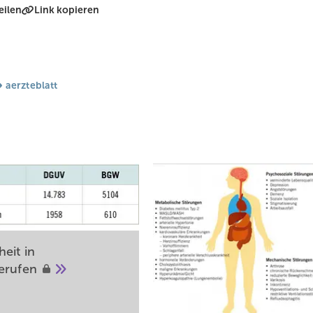
eilen
Link kopieren
aerzteblatt
eit in
erufen