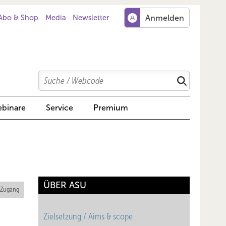
Abo & Shop
Media
Newsletter
Search
Suchen
binare
Service
Premium
ÜBER ASU
 Zugang
Zielsetzung / Aims & scope