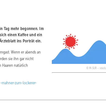
ein Tag mehr begonnen. Im
 sich einen Kaffee und ein
rzteblatt ins Porträt ein.
mmgast. Wenn er abends an
rden sie ihn gar nicht
n Haaren natürlich
M-SUR – stock
om-mahner-zum-lockerer-