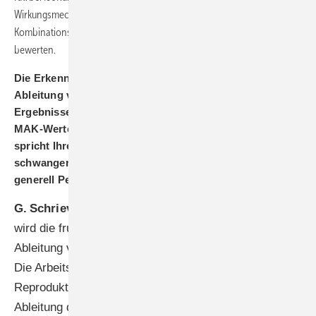
Wirkungsmechanismus auszugehen ist. Im Allgemeinen sind
Kombinationswirkungen aufgrund der Komplexität schwierig zu
bewerten.
Die Erkenntnisse Ihrer AG sind entscheidend für die
Ableitung von Schutzmaßnahmen. Wie fließen die
Ergebnisse Ihrer Bewertungen in die Festlegung von
MAK-Werten ein und welche spezifischen Empfehlungen
spricht Ihre Arbeitsgruppe aus, um beispielsweise
schwangere oder stillende Arbeitnehmerinnen sowie
generell Personen im reproduktiven Alter zu schützen?
G. Schriever-Schwemmer:
Wie bereits erläutert,
wird die fruchtschädigende Wirkung nicht zur
Ableitung von MAK- und BAT-Werten herangezogen.
Die Arbeitsgruppe bewertet auch Effekte auf die
Reproduktionsorgane und die Fertilität, die bei der
Ableitung der Grenzwerte berücksichtigt werden.