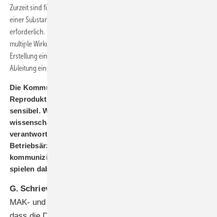
Zurzeit sind für die Bewertung des entwicklungstoxischen Potenzials
einer Sub­stanz In-vivo-Daten aus Human- und/oder Tierstudien
erforderlich. Dabei können kritische Zielorgane und komplexe
multiple Wirkungen identifiziert werden. Darüber hinaus wird die
Erstellung einer Dosis-Wirkungs-Beziehung und gegebenenfalls die
Ableitung einer niedrigsten adversen Effektdosis ermöglicht.
Die Kommunikation von Risiken im Bereich der
Reproduktions- und Entwicklungstoxizität ist besonders
sensibel. Wie stellt Ihre Arbeitsgruppe sicher, dass die
wissenschaftlich fundierten Ergebnisse verständlich und
verantwortungsvoll an die Öffentlichkeit, an
Betriebsärztinnen und -ärzte sowie Arbeitgeber
kommuniziert werden? Welche ethischen Überlegungen
spielen dabei eine Rolle?
G. Schriever-Schwemmer:
Bei der Erstellung der
MAK- und BAT-Begründungen wird darauf geachtet,
dass die Datenlage und vor allem die