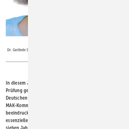
Foto: privat
Dr. Gerlinde Schriever-Schwemmer
In diesem Jahr feiert die Ständige Senatskommission zur
Prüfung gesundheitsschädlicher Arbeitsstoffe der
Deutschen Forschungsgemeinschaft, besser bekannt als
MAK-Kommission, ihr 70-jähriges Bestehen. Ein
beeindruckendes Jubiläum, das uns dazu einlädt, die
essenzielle Arbeit dieser Institution zu würdigen, die seit
sieben Jahrzehnten maßgeblich zur Gesundheit und