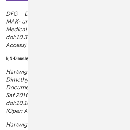
DFG – Deutsche Forschungsgemeinschaft:
MAK- und BAT-Werte-Liste 2025. German
Medical Science | PUBLISSO 2025.
doi:10.34865/mbwl_2025_deu (Open
Access).
N,N-Dimethylformamid
Hartwig A, MAK Commission: N,N-
Dimethylformamid. MAK Value
Documentation. MAK Collect Occup Health
Saf 2016a; 1: 995–1007.
doi:10.1002/3527600418.mb6812d0060
(Open Access).
Hartwig A, MAK Commission: N,N-