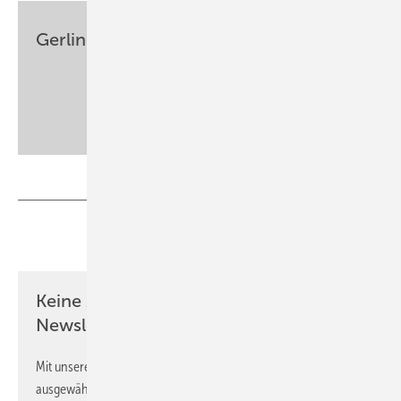
Gerlinde Schriever-Schwemmer
Institut für angewandte
Biowissenschaften, Karlsruher Institut
für Technologie (KIT)
Teilen
Link kopieren
Keine Zeit? Kein Problem mit dem ASU
Newsletter!
Mit unserem Newsletter erhalten Sie regelmäßig von uns
ausgewählte Informationen und Neuigkeiten, gebündelt und