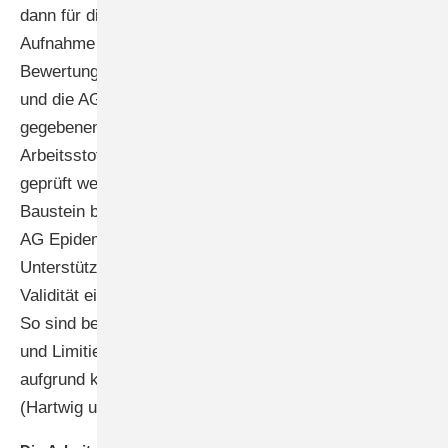
dann für die AG Entwicklungstoxizität eine prozentuale
Aufnahme durch die Haut, die entsprechend bei der
Bewertung berücksichtigt wird. Die AG Luftanalysen
und die AG Analysen im biologischen Material werden
gegebenenfalls kontaktiert, wenn Messungen des
Arbeitsstoffes in Veröffentlichungen auf ihre Validität
geprüft werden müssen. Dies ist ein wichtiger
Baustein bei der Beurteilung der Studienqualität. Die
AG Epidemiologie und Statistik wird dann um
Unterstützung gebeten, wenn es darum geht, die
Validität einer epidemiologischen Studie zu bewerten.
So sind beispielsweise Studien zu Vanadium diskutiert
und Limitierungen, wie eine geringe statistische Power
aufgrund kleiner Kollektive, identifiziert worden
(Hartwig u. MAK-Kommission 2023).