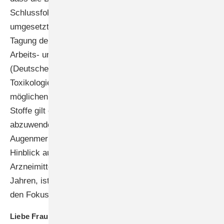
Schlussfolgerungen dazu verständlich und transparent
umgesetzt sind. Dies gilt auch für Poster, die auf einer
Tagung der DGAUM (Deutsche Gesellschaft für
Arbeits- und Umweltmedizin) oder der DGPT
(Deutsche Gesellschaft für Pharmakologie und
Toxikologie) gezeigt werden. Am Arbeitsplatz mit einer
möglichen Exposition gegen gesundheitsgefährdende
Stoffe gilt es nicht nur, Schaden von der Beschäftigten
abzuwenden, sondern eben auch ein besonderes
Augenmerk auf das Ungeborene zu richten. Gerade im
Hinblick auf den bekannten teratogenen Schaden im
Arzneimittelbereich durch Thalidomid in den 60er
Jahren, ist der Schutz des Ungeborenen sehr stark in
den Fokus gerückt.
Liebe Frau Dr. Schriever-Schwemmer, vielen Dank für