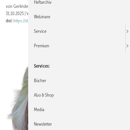
Heftarchiv
von
Gerlinde Schriever-Schwemmer
31.10.2025
|
Veröffentlicht in
Ausgabe 11-2025
|
Druckvorschau
Webinare
doi:
https://doi.org/10.17147/asu-1-488040
Service
Premium
Services
Bücher
Abo & Shop
Media
Newsletter