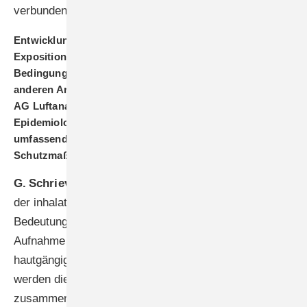
verbunden ist.
Entwicklungstoxizität kann durch verschiedene
Expositionspfade und unter verschiedenen
Bedingungen auftreten. Wie kooperiert Ihre AG mit
anderen Arbeitsgruppen der Senatskommission, wie der
AG Luftanalysen, der AG Hautresorption oder der AG
Epidemiologie und Statistik, um ein möglichst
umfassendes Bild der Risiken zu erhalten und die
Schutzmaßnahmen optimal aufeinander abzustimmen?
G. Schriever-Schwemmer:
Am Arbeitsplatz kommt
der inhalativen Aufnahme eines Stoffes die größte
Bedeutung zu, daneben spielt noch die dermale
Aufnahme eine Rolle, besonders wenn der Stoff gut
hautgängig ist. Im Falle einer guten Hautgängigkeit
werden die Daten in der AG Hautresorption
zusammengetragen und bewertet. Daraus resultiert