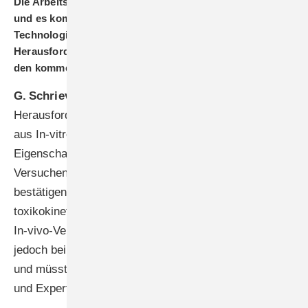
Die Arbeitswelt ist einem ständigen Wandel unterworfen,
und es kommen immer wieder neue Substanzen und
Technologien zum Einsatz. Welche neuen
Herausforderungen sehen Sie für Ihre Arbeitsgruppe in
den kommenden Jahren?
G. Schriever-Schwemmer:
Eine besondere
Herausforderung wird die Bewertung der Ergebnisse
aus In-vitro- und In-silico-Untersuchungen sein. Eine
Eigenschaft, die sich für einen Stoff aus diesen
Versuchen herausstellt, muss sich nicht in vivo
bestätigen. Hierbei ist ein wichtiger Aspekt das
toxikokinetische Verhalten eines Stoffes, was in den
In-vivo-Versuchen am Tier beinhaltet ist. Dies fehlt
jedoch bei den In-vitro- und In-silico-Untersuchungen
und müsste dann entsprechend durch Modellierungen
und Expert-Judgement aufgefangen werden.