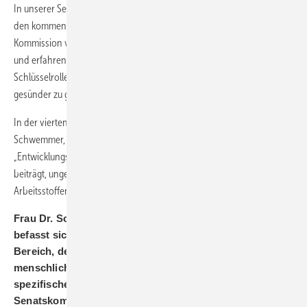
In unserer Serie „70 Jahre MAK-Kommission“ werden wir Ihnen in
den kommenden Ausgaben die verschiedenen Arbeitsgruppen der
Kommission vorstellen. Feiern Sie mit uns dieses besondere Jubiläum
und erfahren Sie, wie die MAK-Kommission auch heute noch eine
Schlüsselrolle dabei spielt, die Arbeitswelt von morgen sicherer und
gesünder zu gestalten.
In der vierten Folge der Interview-Reihe beschreibt Frau Dr. Schriever-
Schwemmer, kommissarische Vorsitzende der Arbeitsgruppe
„Entwicklungstoxizität“ der MAK-Kommission, wie deren Arbeit dazu
beiträgt, ungeborene und junge Leben vor den Auswirkungen von
Arbeitsstoffen zu schützen.
Frau Dr. Schriever-Schwemmer, Ihre Arbeits­gruppe
befasst sich mit der Entwicklungstoxizität, einem
Bereich, der besonders sensible Phasen des
menschlichen Lebens berührt. Können Sie uns die
spezifische Aufgabe Ihrer AG innerhalb der
Senatskommission erläutern und wie Ihre Arbeit dazu