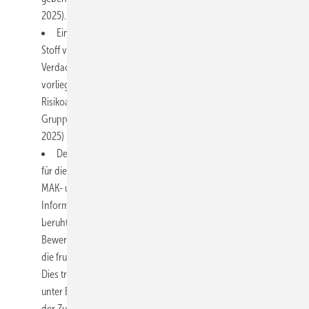
2025).
Eine Schwangerschaftsgruppe B (Verdacht) wird für einen
Stoff vergeben, wenn sich aus den vorliegenden Daten ein
Verdacht auf eine fruchtschädigende Wirkung ergibt, aber die
vorliegenden Daten nicht für eine belastbare
Risikoabschätzung zum MAK- oder BAT-Wert ausreichen. Diese
Gruppe B (Verdacht) ist 2024 neu eingeführt worden (DFG
2025) und beinhaltet bisher nur die Xylidin-Isomere.
Der Schwangerschaftsgruppe C werden Stoffe zugeordnet,
für die eine fruchtschädigende Wirkung bei Einhaltung des
MAK- und BAT-Wertes nicht anzunehmen ist. Liegen
Informationen vor, dass der Stoff neurotoxisch wirkt und
beruht der MAK- oder BAT-Wert hierauf, müssen bei der
Bewertung Daten zur Entwicklungsneurotoxizität vorliegen, um
die fruchtschädigende Wirkung adäquat bewerten zu können.
Dies trifft zum Beispiel für Toluol zu, dessen Reevaluierung
unter Berücksichtigung entsprechender Daten zur Bestätigung
der Zuordnung zu Schwangerschaftsgruppe C geführt hat