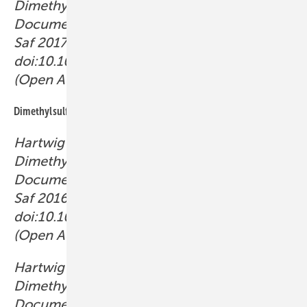
Dimethylformamid. MAK Value
Documentation. MAK Collect Occup Health
Saf 2017a; 2: 122–123.
doi:10.1002/3527600418.mb6812d0062
(Open Access).
Dimethylsulfoxid
Hartwig A; MAK Commission:
Dimethylsulfoxid. MAK Value
Documentation. MAK Collect Occup Health
Saf 2016b; 1:
1: 1899–1903.
doi:10.1002/3527600418.mb6768d0061
(Open Access).
Hartwig A, MAK Commission:
Dimethylsulfoxid. MAK Value
Documentation. MAK Collect Occup Health