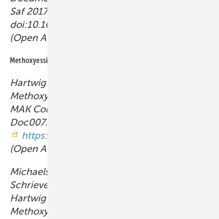
Saf 2017b; 2:
124–125.
doi:10.1002/3527600418.mb6768d0062
(Open Access).
Methoxyessigsäure
Hartwig A, MAK Commission: 2-
Methoxyethanol. MAK-Begründung, Nachtrag.
MAK Collect Occup Health Saf 2025 10:
Doc007.
https://doi.org/10.34865/mb10986d10_1ad
(Open Access).
Michaelsen S, Bartsch R, Brinkmann B,
Schriever-Schwemmer G, Drexler H,
Hartwig A, MAK Commission: 2-
Methoxyethanol, 2-Methoxyethylacetat,