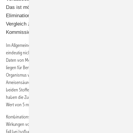
Das ist möglich gewesen, da die
Eliminationshalbwertszeit beim Menschen im
Vergleich zur Ratte bekannt ist (Hartwig u. MAK-
Kommission 2025; Michaelsen et al. 2024).
Im Allgemeinen wird der Stoff selbst bewertet. Wenn der Stoff
eindeutig nicht selbst, sondern mittels der Metaboliten wirkt, werden
Daten von Metaboliten zur Bewertung herangezogen. Beispielsweise
liegen für Benzylformiat keine Daten zur Entwicklungstoxizität vor. Im
Organismus wird der Stoff hydrolytisch schnell und vollständig in
Ameisensäure und Benzylalkohol gespalten. Informationen zu diesen
beiden Stoffen sowie der Vergleich zum analogen Stoff Benzylacetat
haben die Zuordnung zu Schwangerschaftsgruppe C bei einem MAK-
3
Wert von 5 ml/m
ermöglicht.
Kombinationswirkungen können auftreten, wenn gleichsinnige
Wirkungen von verschiedenen Stoffen zu erwarten sind. Dies ist der
Fall bei Isofluran und Sevofluran, bei denen von einem ähnlichen