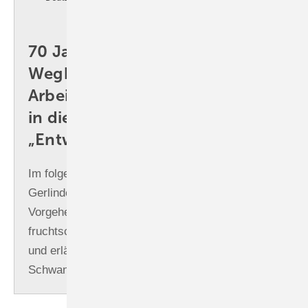
70 Jahre MAK-Kommission:
Wegbereiter für gesunde ­
Arbeitsplätze (Teil 4): Einblicke
in die Arbeitsgruppe
„Entwicklungstoxizität“
Im folgenden Interview beschreibt Frau Dr.
Gerlinde Schriever-Schwemmer Grundlagen und
Vorgehensweise zur Bewertung der
fruchtschädigenden Wirkung von Arbeitsstoffen
und erläutert das bestehende System der
Schwangerschaftsgruppen.