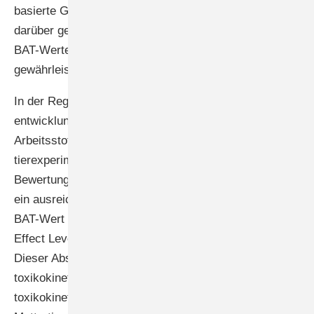
basierte Gruppen, das heißt, es wird eine Aussage
darüber getroffen, ob die Einhaltung des MAK- oder
BAT-Wertes den Schutz des ungeborenen Kindes
gewährleisten kann.
In der Regel erfolgt die Beurteilung der
entwicklungstoxischen Eigenschaften von
Arbeitsstoffen überwiegend auf Grundlage von
tierexperimentellen Studien. Um Unsicherheiten in der
Bewertung der Tierversuche zu berücksichtigen, muss
ein ausreichender Abstand zwischen dem MAK- oder
BAT-Wert und dem NOAEL (No Observed Adverse
Effect Level) für Entwicklungstoxi­zität gegeben sein.
Dieser Abstand ist abhängig von vergleichenden
toxikokinetischen Daten bei Mensch und Tier und vom
toxikokinetischen Verhalten eines Stoffes beim