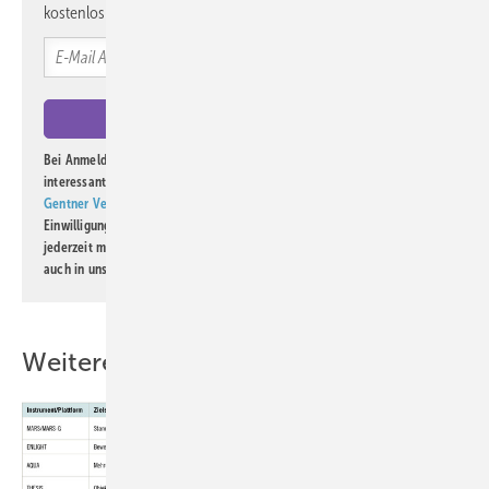
kostenlos direkt ins Postfach.
Bei Anmeldung zu diesem Newsletter bin ich damit einverstanden, über
interessante Verlags- und Online-Angebote
der Marken der Alfons W.
Gentner Verlag GmbH & Co. KG
informiert zu werden. Diese
Einwilligung kann ich jederzeit widerrufen und eine Abmeldung ist
jederzeit möglich. Informationen zum Umgang mit Daten finden Sie
auch in unserer
Datenschutzerklärung
.
Weitere Inhalte