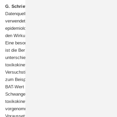
G. Schriever-Schwemmer:
Als
Datenquellen werden vorwiegend Literaturdatenbanken
verwendet. Basis für die Bewertung sind
epidemiologische und tierexperimentelle Studien, für
den Wirkungsmechanismus auch In-vitro-Studien.
Eine besondere Herausforderung bei der Extrapolation
ist die Berücksichtigung des möglicherweise
unterschiedlichen Metabolismus beziehungsweise
toxikokinetischen Verhal­tens von Stoffen beim
Versuchstier im Vergleich zum Menschen. So wurden
zum Beispiel für Methoxyessigsäure, die bei einem
BAT-Wert von 15 mg/g Kreatinin der
Schwangerschaftsgruppe B zugeordnet ist, komplexe
toxikokinetische Überlegungen und Berechnungen
vorgenommen, die zur Vergabe eines Hinweises auf
Voraussetzung für Schwangerschaftsgruppe C führten.