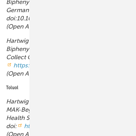
Biphenyls BAT Value Documentation in
German language. 2019.
doi:10.1002/3527600418.bb133636d0024
(Open Access).
Hartwig A, MAK Commission: Chlorierte
Biphenyle. MAK-Begründung, Nachtrag. MAK
Collect Occup Health Saf 2025; 10: Doc005.
https://doi.org/10.34865/mb0cbphpcbd10
(Open Access).
Toluol
Hartwig A, MAK Commission: Toluol.
MAK‑Begründung, Nachtrag. MAK Collect Oc
Health Saf 2021; 6: Doc079.
doi:
https://doi.org/10.34865/mb10888d6_
(Open Access).