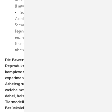
(Hartwig u. MAK-Kommission 2021; Weistenhöfer et al. 2021).
Schwangerschaftsgruppe D beinhaltet Stoffe, für die keine
Zuordnung für eine der obengenannten
Schwangerschaftsgruppen erfolgen kann. Für diese Stoffe
liegen entweder keine Daten vor oder die vorliegenden Daten
reichen für eine Einstufung in eine der obengenannten
Gruppen A, B oder C beziehungsweise Gruppe B (Verdacht)
nicht aus.
Die Bewertung der Entwicklungstoxizität und
Reproduktionstoxizität von Substanzen ist eine
komplexe wissenschaftliche Aufgabe. Welche
experimentellen Ansätze und Datenquellen nutzt Ihre
Arbeitsgruppe, um diese Effekte zu bewerten, und
welche besonderen Herausforderungen ergeben sich
dabei, beispielsweise bei der Extrapolation von
Tiermodellen auf den Menschen oder der
Berücksichtigung von Kombinationswirkungen?