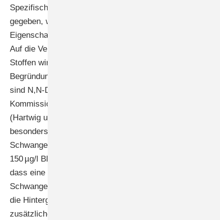
Spezifische Empfehlungen werden zum Beispiel dann
gegeben, wenn der Arbeitsstoff bestimmte
Eigenschaften wie eine gute Hautgängigkeit besitzt.
Auf die Ver­meidung von Hautkontakt mit diesen
Stoffen wird in einem solchen Fall in den
Begründungen explizit hingewiesen. Beispiele dafür
sind N,N-Dimethylformamid (Hartwig u. MAK-
Kommission 2016a, 2017a) und Dimethylsulfoxid
(Hartwig u. MAK-Kommission 2016b, 2017b). Auch bei
besonders toxischen Arbeitsstoffen wie Blei, das der
Schwangerschaftsgruppe A bei einem BAT-Wert von
150 µg/l Blut zugeordnet ist, wird darauf hingewiesen,
dass eine zusätzliche Bleiexposition von
Schwangeren und Frauen im gebärfähigen Alter über
die Hintergrundbelastung hinaus mit einem
zusätzlichen Gesundheitsrisiko des Ungeborenen