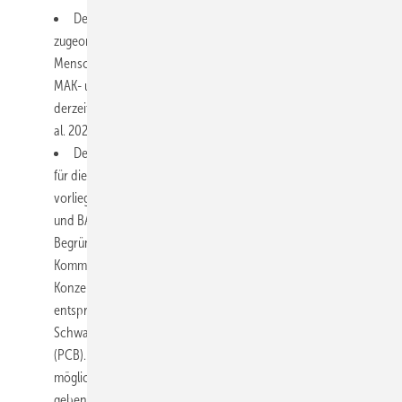
Der Schwangerschaftsgruppe A sind Substanzen
zugeordnet, für die eine fruchtschädigende Wirkung beim
Menschen sicher nachgewiesen und auch bei Einhaltung des
MAK- und BAT-Wertes zu erwarten ist. Als einziger Stoff ist
derzeit Blei und seine anorganischen Verbindungen (Greiner et
al. 2022) dieser Gruppe zugeordnet.
Der Schwangerschaftsgruppe B werden Stoffe zugeordnet,
für die eine fruchtschädigende Wirkung nach den
vorliegenden Informationen bei Exposition in Höhe des MAK-
und BAT-Wertes nicht auszuschließen ist. In der jeweiligen
Begründung ist, sofern die Bewertung der Datenlage durch die
Kommission es ermöglicht, ein Hinweis gegeben, welche
Konzentration der Zuordnung zur Schwangerschaftsgruppe C
entsprechen würde. Ein wichtiges aktuelles Beispiel für die
Schwangerschaftsgruppe B sind die Polychlorierten Biphenyle
(PCB). Für diese Stoffgruppe war es aufgrund der Datenlage
möglich, einen Hinweis auf Voraussetzung für Gruppe C zu
geben (Brinkmann et al. 2019; Hartwig u. MAK-Kommission