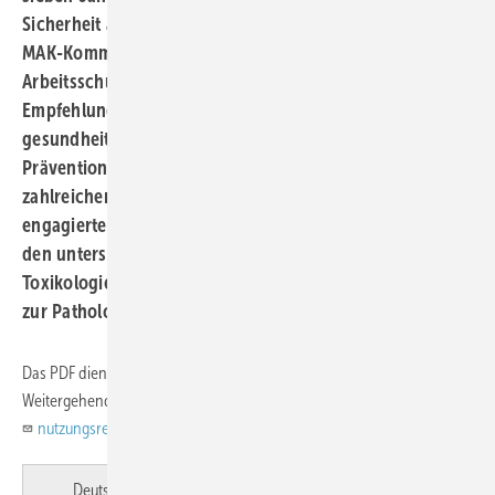
Sicherheit am Arbeitsplatz in Deutschland beiträgt. Die
MAK-Kommission ist ein unverzichtbarer Pfeiler des
Arbeitsschutzes. Ihre wissenschaftlich fundierten
Empfehlungen und Grenzwerte für
gesundheitsgefährdende Stoffe sind die Grundlage für
Präventionsmaßnahmen und Schutzvorschriften in
zahlreichen Branchen. Dies ist das Ergebnis der
engagierten Arbeit von Expertinnen und Experten aus
den unterschiedlichsten Disziplinen – von der
Toxikologie über die Arbeitsmedizin und Chemie bis hin
zur Pathologie und Messtechnik.
Das PDF dient ausschließlich dem persönlichen Gebrauch! -
Weitergehende Rechte bitte anfragen unter:
nutzungsrechte@asu-arbeitsmedizin.com
.
Deutsch
English