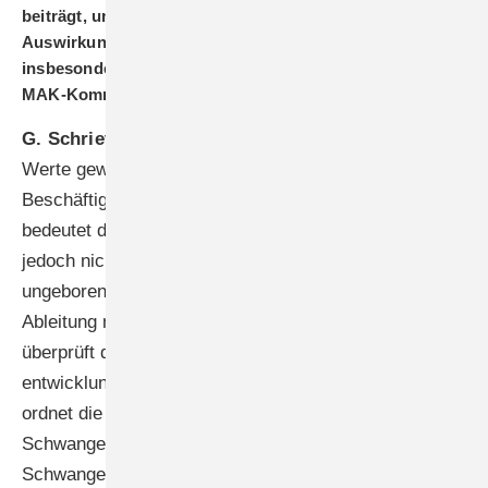
beiträgt, ungeborene und junge Leben vor den
Auswirkungen von Arbeitsstoffen zu schützen,
insbesondere im Rahmen des 70-jährigen Jubiläums der
MAK-Kommission?
G. Schriever-Schwemmer:
Die MAK- und BAT-
Werte gewährleisten den sicheren Schutz der
Beschäftigten. Im Falle einer Schwangerschaft
bedeutet die Einhaltung von MAK- und BAT-Werten
jedoch nicht in jedem Fall den Schutz des
ungeborenen Kindes, da dieser Endpunkt bei der
Ableitung nicht berücksichtigt wird. Die Kommission
überprüft daher alle Arbeitsstoffe daraufhin, ob eine
entwicklungstoxische Wirkung anzunehmen ist und
ordnet die Substanzen bestimmten
Schwangerschaftsgruppen zu. Die
Schwangerschaftsgruppen A, B und C sind risiko­