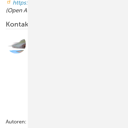
https://doi.org/10.34865/mb744062d8_4a
(Open Access).
Kontakt
Dr. rer. nat Gerlinde Schriever-
Schwemmer
Karlsruher Institut für ­Technologie (KIT); Institut für
Angewandte ­Biowissenschaften; Abteilung
Lebensmittelchemie und Toxikologie; Arbeitsgruppe
„Entwicklungstoxizität“ der MAK-Kommission;
Adenauerring 20a; 76131 Karlsruhe
gerlinde.schriever-schwemmer@kit.edu
Foto:
privat
Autoren: