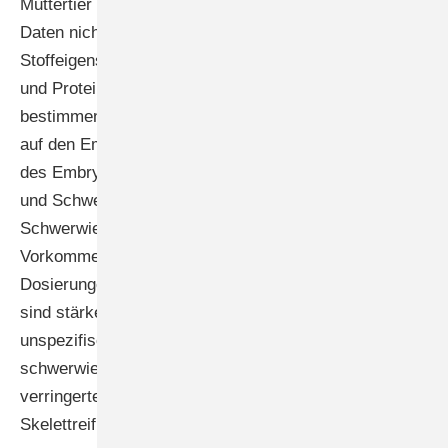
Muttertier und bei Embryonen/Föten. Liegen solche
Daten nicht vor, spielt die Beurteilung spezifischer
Stoffeigenschaften wie Molekülgröße, Lipidlöslichkeit
und Proteinbindung eine wesentliche Rolle. Diese
bestimmen den Übergang des Stoffes von der Mutter
auf den Embryo/Fötus und damit die innere Belastung
des Embryos/Fötus. Wichtige Faktoren sind auch Art
und Schweregrad der beobachteten Befunde.
Schwerwiegende Effekte, wie das vermehrte
Vorkommen spezifischer Fehlbildungen bei
Dosierungen ohne gleichzeitige maternale Toxizität,
sind stärker zu berücksichtigen als eher tran­siente
unspezifische beziehungsweise weniger
schwerwiegende fötotoxische Effekte (wie geringfügig
verringertes fötales Körpergewicht oder verzögerte
Skelettreifung).