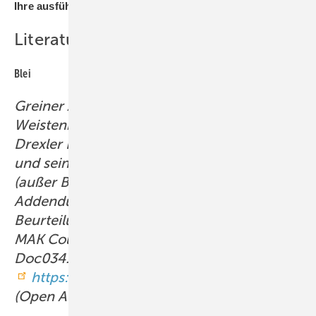
Ihre ausführlichen und aufschlussreichen Antworten!
Literatur
Blei
Greiner A, Michaelsen S, Lohmann R,
Weistenhöfer W, Schwarz M, van Thriel C,
Drexler H, Hartwig A, MAK Commission: Blei
und seine anorganischen Verbindungen
(außer Bleiarsenat und Blei chromat) –
Addendum: Evaluierung eines BAT Wertes.
Beurteilungswerte in biologischem Material.
MAK Collect Occup Health Saf 2022 7:
Doc034.
https://doi.org/10.34865/bb743992d7_2ad
(Open Access).