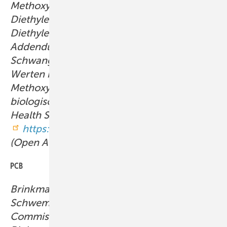
Methoxyessigsäure,
Diethylenglykoldimethylether,
Diethylenglykolmonomethylether –
Addendum: Evaluierung einer
Schwangerschaftsgruppe zu den BAT-
Werten mit dem Parameter
Methoxyessigsäure. Beurteilungswerte in
biologischem Material. MAK Collect Occup
Health Saf 2024; 9: Doc017.
https://doi.org/10.34865/bb62545d9_1ad
(Open Access).
PCB
Brinkmann B, Bartsch R, Schriever-
Schwemmer G, Drexler H, Hartwig A, MAK
Commission: Addendum to Chlorinated