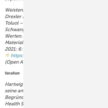
Weistenhöfer W, Schriever-Schwemmer G,
Drexler H, Hartwig A, MAK Commission:
Toluol – Addendum: Evaluierung einer
Schwangerschaftsgruppe zu den BAT-
Werten. Beurteilungswerte in biologischem
Material. MAK Collect Occup Health Saf
2021; 6: Doc088.
https://doi.org/10.34865/bb10888d6_4ad
(Open Access).
Vanadium
Hartwig A, MAK Commission: Vanadium und
seine anorganischen Verbindungen. MAK-
Begründung, Nachtrag. MAK Collect Occup
Health Saf 2023; 8: Doc076.