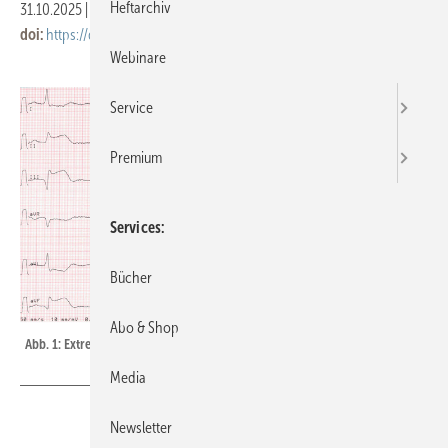
Heftarchiv
31.10.2025
|
Veröffentlicht in
Ausgabe 11-2025
doi:
https://doi.org/10.17147/asu-1-488044
Webinare
Service
Premium
Services
Bücher
Abo & Shop
Abb. 1: Extremitäten-EKG-Ableitungen
Media
Newsletter