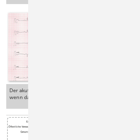
ST-Hebungsinfarkt (STEMI) bei
einem Maschinenbediener mit
atypischen Symptomen
Ein 59-jähriger Maschinenbediener wurde von einem Kollegen nach
der Mittagspause in die Sanitätsstelle begleitet; er klagt über einen vor
zwei Stunden neu aufgetreten Schwindel; Angina pectoris und
Atemnot werden verneint.
Anamnestisch wurde drei Tage zuvor über den Hausarzt bei einem
Praxisblutdruck von 220/160 mmHg eine Bluthochdrucktherapie mit
Der akute Brustschmerz am ­Arbeitsplatz: Was,
5 mg Ramipril am Morgen begonnen.
wenn das EKG unauffällig
ist?
Am Vortag habe sich der Patient wegen „Brennen auf den Bronchien“
erneut beim Hausarzt vorgestellt, ein Elektrokardiogramm (EKG) sei
unauffällig gewesen. Auf gezielte Nachfrage berichtet der Patient
ergänzend über ein leichtes Taubheitsgefühl in beiden Unterarmen.
Darüber hinaus ist eine nicht behandelte Hyperlipidämie bekannt.