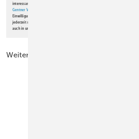
interessante Verlags- und Online-Angebote
der Marken der Alfons W.
Gentner Verlag GmbH & Co. KG
informiert zu werden. Diese
Einwilligung kann ich jederzeit widerrufen und eine Abmeldung ist
jederzeit möglich. Informationen zum Umgang mit Daten finden Sie
auch in unserer
Datenschutzerklärung
.
Weitere Inhalte