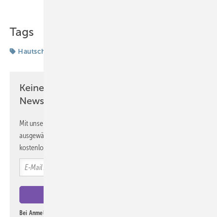
Tags
Hautschutz
Karzinogene
UV-Strahlung
Keine Zeit? Kein Problem mit dem ASU
Newsletter!
Mit unserem Newsletter erhalten Sie regelmäßig von uns
ausgewählte Informationen und Neuigkeiten, gebündelt und
kostenlos direkt ins Postfach.
Bei Anmeldung zu diesem Newsletter bin ich damit einverstanden, über