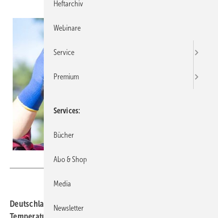
Heftarchiv
Webinare
Service
Premium
Services
Bücher
Abo & Shop
Rainer Fuhrmann – stock.adobe.com
Media
Deutschland schwitzt – vielerorts werden derzeit
Newsletter
Temperaturen über 30 Grad erreicht. Mit der Hitze steigt