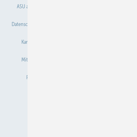
ASU abonnieren
ASU Partner
Autorenhinweise
Datenschutz
E-Paper
Gentner Verlag
Impressum
Karriere bei Gentner
Kontakt
Mediaservice
Mitgliedschaften und Engagement
Newsletter
Privacy Manager
Redaktion
RSS-Feed
Veranstaltungen / Webinare
© 2026 ASU