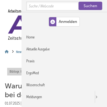
Springe
Springe
Springe
Search
auf
auf
auf
Hauptinhalt
Hauptmenü
SiteSearch
MENÜ
Home
Aktuelle Ausgabe
News
Praxis
Bibliogr. Info (RIS)
Offener Zugang
ErgoMed
Warum Sonnenschutz auch
Wissenschaft
bei der Arbeit wichtig ist
Meldungen
01.07.2025
|
Druckvorschau