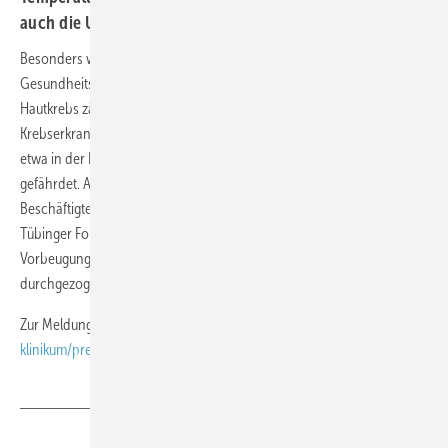
auch die UV-Belastung rapide an.
Besonders wer im Freien arbeitet, setzt sich dabei einem erhöhten
Gesundheitsrisiko aus, denn UV-Strahlung kann krebserregend sein.
Hautkrebs zählt mittlerweile zu den häufigsten berufsbedingten
Krebserkrankungen in Deutschland. Menschen, die im Freien arbeiten,
etwa in der Landwirtschaft oder auf dem Bau, sind besonders
gefährdet. Arbeitgeber müssen für Schutz sorgen – gleichzeitig sollten
Beschäftigte auch selbst Gesundheitsrisiken ernst nehmen. Ein
Tübinger Forschungsprojekt macht deutlich: Wirkungsvolle
Vorbeugung muss nicht teuer oder aufwendig sein, aber konsequent
durchgezogen werden – was bisher allerdings zu wenig geschieht.
Zur Meldung:
https://www.medizin.uni-tuebingen.de/de/das-
klinikum/pressemeldungen/meldung/723?press_str=
Teilen
Link kopieren