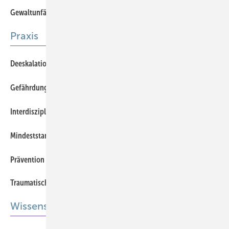
Gewaltunfälle im Gesundheitswesen
Offener Zugang
Praxis
Deeskalationsmanagement im ­Gesundheits- und Sozialwesen
Gefährdung durch Gewaltereignisse beurteilen, aber wie?
Interdisziplinäre Gewaltprävention im Betrieb
Mindeststandard der Gewalt­prävention in Notaufnahmen
Prävention von Gewalt und Übergriffen
Traumatische Ereignisse im Arbeitskontext
Offener Zugang
Wissenschaft