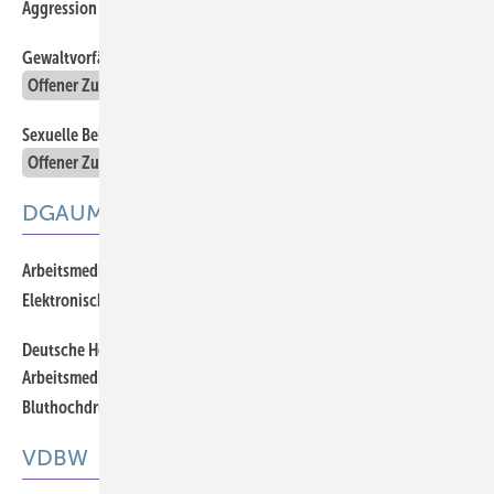
Aggression und Gewalt am Arbeitsplatz
Offener Zugang
Gewaltvorfälle in Gesundheitsdienst und Wohlfahrtspflege
Offener Zugang
Sexuelle Belästigung durch zu Pflegende und zu Betreuende
Offener Zugang
DGAUM
Arbeitsmedizinische Stellungnahme: Gesundheitsinformation
Elektronische Patientenakte (ePA) und E-Rezept
Deutsche Hochdruckliga und Deutsche Gesellschaft für
Arbeitsmedizin und Umweltmedizin fördern gemeinsam ­
Bluthochdruckprävention im Unternehmen
VDBW