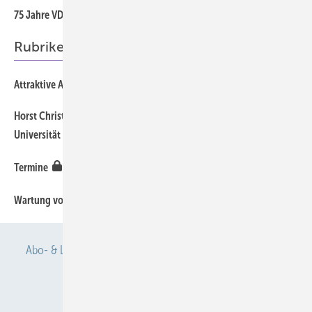
75 Jahre VDBW
Rubriken
Attraktive Arbeit in der ambulanten Pflege
Horst Christoph Broding übernimmt Lehrstuhl Arbeitsmedizin der
Universität Rostock
Termine
Wartung von Maschinen birgt Gefahrenpotenzial
Abo- & Leserservice
AGB
Alle Inhalte chronologisch
Anmelden
Anmeldung & Registrierung