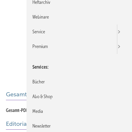
Heftarchiv
Webinare
Service
Premium
Services
Bücher
Gesamt-PDF der Ausgabe
Abo & Shop
Gesamt-PDF 12-2024
Media
Editorial
Newsletter