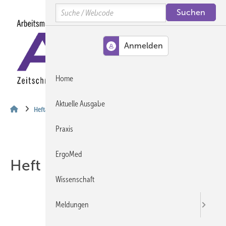
Springe
Springe
Springe
Search
auf
auf
auf
Hauptinhalt
Hauptmenü
SiteSearch
MENÜ
Home
Aktuelle Ausgabe
Heftarchiv
Praxis
ErgoMed
Heft 12-2024
Wissenschaft
Meldungen