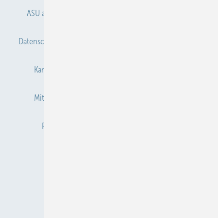
ASU abonnieren
ASU Partner
Autorenhinweise
Datenschutz
E-Paper
Gentner Verlag
Impressum
Karriere bei Gentner
Kontakt
Mediaservice
Mitgliedschaften und Engagement
Newsletter
Privacy Manager
Redaktion
RSS-Feed
Veranstaltungen / Webinare
© 2026 ASU