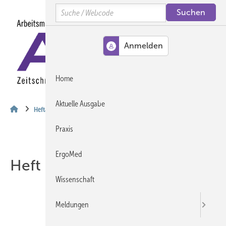
Springe
Springe
Springe
Search
auf
auf
auf
Hauptinhalt
Hauptmenü
SiteSearch
MENÜ
Home
Aktuelle Ausgabe
Heftarchiv
Praxis
ErgoMed
Heft 05-2020
Wissenschaft
Meldungen