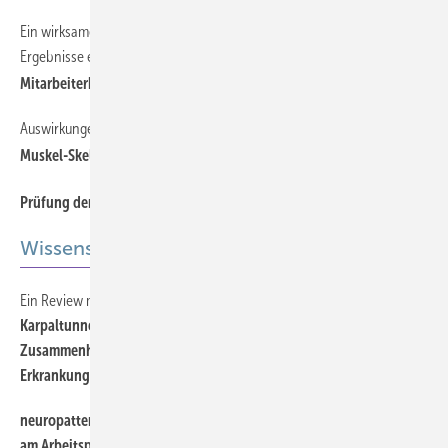
Ein wirksamer Ansatz zur Prävention psychischer Erkrankungen?
Ergebnisse einer Begleitstudie bei John Deere
Mitarbeiterberatung/Employee Assistance Program (EAP)
Auswirkungen von ergonomischen Arbeitsgeräten
Muskel-Skelett-Belastungen in der Reinigungsbranche
Prüfung der Rutschhemmung von Bodenbelägen
Wissenschaft
Ein Review mit Auswertung von BK-Akten
Karpaltunnelsyndrom als Berufskrankheit: Zeitliche
Zusammenhänge zwischen Exposition und Auftreten der
Erkrankung
Offener Zugang
neuropattern – ein translationales Verfahren zur Stressreduktion
am Arbeitsplatz
Offener Zugang