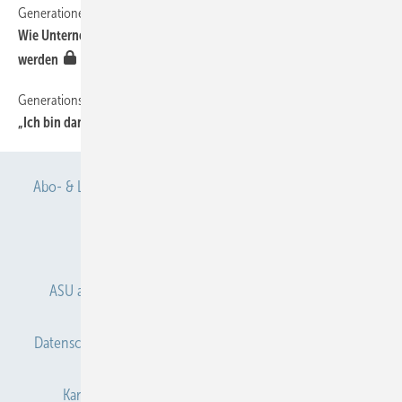
Generationenfrage Arbeit
Wie Unternehmen unterschiedlichsten Bedürfnissen gerecht
werden
Generationswechsel bei Gentner
„Ich bin dann mal weg …“
Offener Zugang
Abo- & Leserservice
AGB
Alle Inhalte chronologisch
Anmelden
Anmeldung & Registrierung
ASU abonnieren
ASU Partner
Autorenhinweise
Datenschutz
E-Paper
Gentner Verlag
Impressum
Karriere bei Gentner
Kontakt
Mediaservice