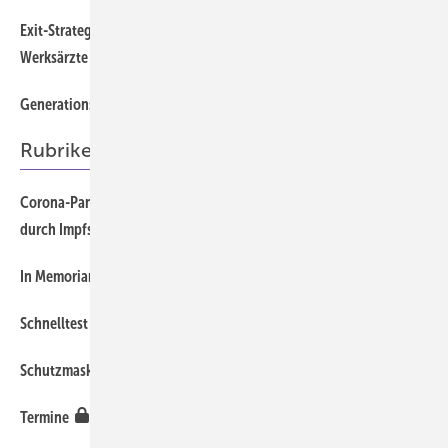
Exit-Strategie: Jetzt auf den Sachverstand der Betriebs- und
Werksärzte zurückgreifen
Generationswechsel beim Gentner Verlag
Rubriken
Corona-Pandemie: Wichtiger Schutz vor zusätzlichen Infektionen
durch Impfschutz gemäß STIKO-Empfehlungen
In Memoriam Thomas Ludwig Diepgen
Schnelltest liefert zuverlässige Ergebnisse am Point-of-Care
Schutzmasken richtig verwenden
Termine