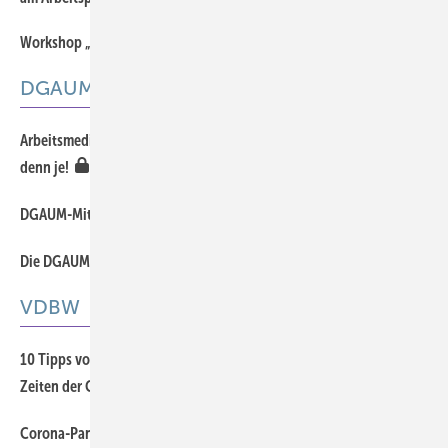
Workshop „Ultrafeine Partikel“
Offener Zugang
DGAUM
Arbeitsmedizinische Kompetenz ist in der Corona-Krise wichtiger
denn je!
DGAUM-Mitgliederbefragung 2020 – Wir sagen danke!
Die DGAUM dankt dem Verleger der Zeitschrift ASU
VDBW
10 Tipps von Betriebsärzten für das mobile Arbeiten daheim in
Zeiten der Corona-Pandemie
Corona-Pandemie