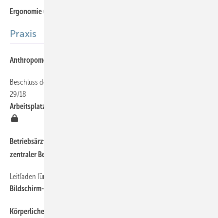
Ergonomie und Arbeitssicherheit
Offener Zugang
Praxis
Anthropometrie in der digitalisierten Arbeitswelt
Beschluss des LSG Mecklenburg-Vorpommern vom 03.07.2019 – L 5 U
29/18
Arbeitsplatzexposition an Telearbeitsplätzen privatwirtschaftlich?
Betriebsärztliche Beratung ist in der Corona-Pandemie von
zentraler Bedeutung
Leitfaden für die Gestaltung
Bildschirm- und Büroarbeitsplätze
Offener Zugang
Körperliche Belastung durch Sackware im Baugewerbe