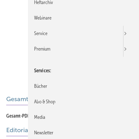
Heftarchiv
Webinare
Service
Premium
Services
Bücher
Gesamt-PDF der Ausgabe
Abo & Shop
Gesamt-PDF 05-2020
Media
Editorial
Newsletter