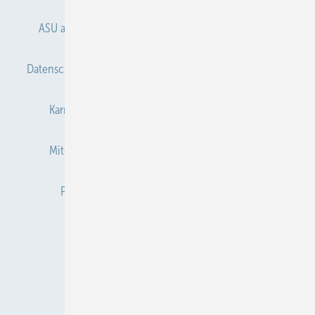
ASU abonnieren
ASU Partner
Autorenhinweise
Datenschutz
E-Paper
Gentner Verlag
Impressum
Karriere bei Gentner
Kontakt
Mediaservice
Mitgliedschaften und Engagement
Newsletter
Privacy Manager
Redaktion
RSS-Feed
Veranstaltungen / Webinare
© 2026 ASU