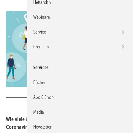
Heftarchiv
Webinare
Service
Premium
Services
Bücher
Getty Images/elenabs
Abo & Shop
Media
Wie viele Menschen haben bereits eine Infektion mit dem
Coronavirus SARS-CoV-2 durchgemacht? Wie hoch ist
Newsletter