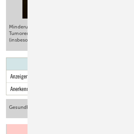
Minderung der Erwerbsfähigkeit bei BK-bedingten
Tumoren der harnableitenden Wege
(insbesondere BK 1301, BK
1321)
Gesundheit in
Pflegeberufen