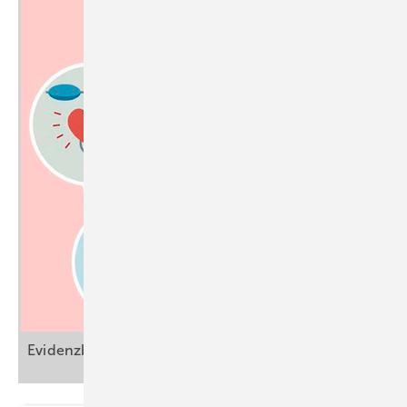
Evidenzbasierte kardiovaskuläre
­Beratung