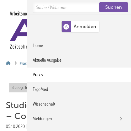
Springe
Springe
Springe
Search
auf
auf
auf
Hauptinhalt
Hauptmenü
SiteSearch
MENÜ
Home
Aktuelle Ausgabe
Praxis
Praxis
Bibliogr. Info (RIS)
Offener Zugang
ErgoMed
Studie „Leben in Deutschland
Wissenschaft
– Corona-Monitoring“
Meldungen
05.10.2020
|
Druckvorschau