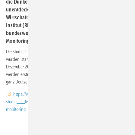
die Dunkelziffer, also die Zahl der Infektionen, die
unentdeckt bleibt? - Das Deutsche Institut für
Wirtschaftsforschung (DIW Berlin) und das Robert Koch-
Institut (RKI) untersuchen diese Fragen im Rahmen der
bundesweiten Studie „Leben in Deutschland – Corona-
Monitoring“.
Die Studie, für die 34.000 Erwachsene zur Teilnahme aufgefordert
wurden, startete Anfang Oktober und wird bis voraussichtlich Ende
Dezember 2020 Proben und Forschungsdaten erheben. Damit
werden erstmals aussagekräftige Ergebnisse zum Antikörperstatus für
ganz Deutschland vorliegen.
https://www.diw.de/de/diw_01.c.799917.de/bundesweite_antikoerpe
studie____leben_in_deutschland_____corona-
monitoring____startet.html
Teilen
Link kopieren