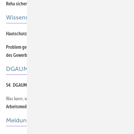
707
Reha sichert Zukunft
Wissenschaft
754
Hautschutz — Möglichkeiten und Grenzen
Problem gelöst? — Berufliche Lärmschwerhörigkeit aus Sicht
760
des Gewerbearztes
DGAUM
768
54. DGAUM-Jahrestagung 2014 in Dresden
Was kann, was soll, was muss ein Arbeitsmediziner?
767
Arbeitsmedizin im Wandel. Die Novellierung der ArbMedVV
Meldungen