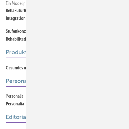
Ein Modellprojekt der Deutschen Rentenversicherung Westfalen
710
RehaFuturReal® – der Schlüssel für erfolgreiche berufliche
Integration
Stufenkonzept der Medizinisch-beruflich orientierten
721
Rehabilitation der Deutschen Rentenversicherung
Produkte
773
Gesundes und entlastendes Sitzen am Arbeitsplatz
Personalia
Personalia
770
Personalia
Editorial