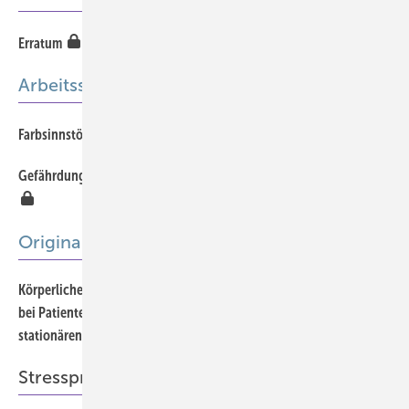
746
Erratum
Arbeitssicherheit
738
Farbsinnstörungen und Beruf
Gefährdungsbeurteilung bei Arbeiten in der Elektroinstallation
741
Originalia
Körperliche Leistungsfähigkeit und psychische Komorbidität
748
bei Patienten mit berufsbedingten Atemwegserkrankungen in der
stationären Rehabilitation
Offener Zugang
Stressprävention