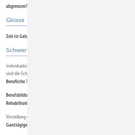
abgrenzen?
Glosse
774
Zeit ist Geld
Schwerpunkt
Individualisierung, Flexibilisierung und Integrationsorientierung
716
sind die Schlüssel für eine gelungene Integration
Berufliche Teilhabe fördern
Berufsbildungswerke – Einrichtungen für die berufliche
724
Rehabilitation junger Menschen
Vorstellung eines wohnortnahen Rehabilitationskonzeptes
718
Ganztägige ambulante psycho-somatische Rehabilitation