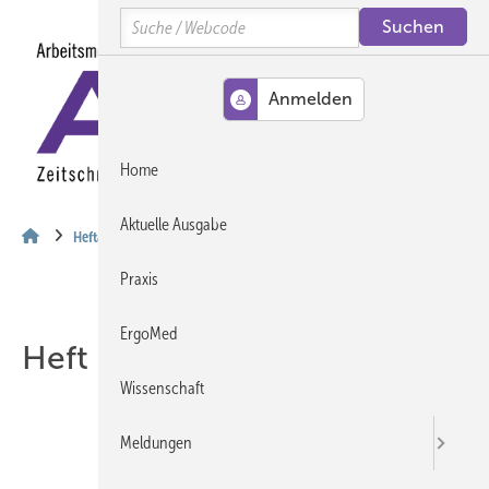
Springe
Springe
Springe
Search
auf
auf
auf
Hauptinhalt
Hauptmenü
SiteSearch
MENÜ
Home
Aktuelle Ausgabe
Heftarchiv
Praxis
ErgoMed
Heft 12-2013
Wissenschaft
Meldungen