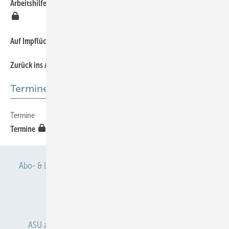
Arbeitshilfe für die Rehabilitation und Teilhabe Krebskranker
769
769
Auf Impflücken bei Mitarbeitern achten
769
Zurück ins Arbeitsleben
Termine
Termine
772
Termine
Abo- & Leserservice
AGB
Alle Inhalte chronologisch
Anmelden
Anmeldung & Registrierung
ASU abonnieren
ASU Partner
Autorenhinweise