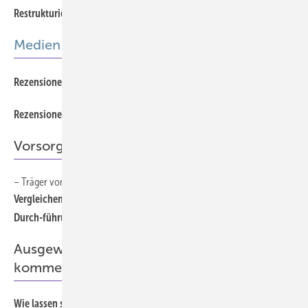
727
Restrukturierung in einem Chemieunternehmen
Medien
771
Rezensionen
771
Rezensionen
Vorsorgeuntersuchungen
– Träger von schwerem Atemschutzgerät –
745
Vergleichende Untersuchung der Ergometrieauswertung bei
Durch-führung der G 26.3
Ausgewählte Beiträge für Sie gelesen und
kommentiert
Wie lassen sich Burnout und Depression voneinander
765