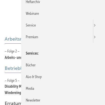
Heftarchiv
Webinare
Service
Premium
Arbeitsmedizinische Empfehlung
– Folge 2 –
735
Services
Arbeits- und Gesundheitsschutz von Zeitarbeitsbeschäftigten
Bücher
Betriebliche Wiedereingliederung
Abo & Shop
– Folge 5 –
733
Disability Management – Modernes Instrument zur betrieblichen
Media
Wiedereingliederung
Newsletter
Erratum