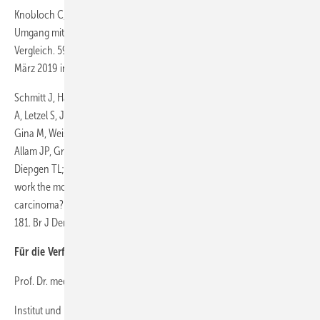
Knobloch C, Hiller J, Drexler H: Kenntnisstand, Einstellung und
Umgang mit Sonnenschutz – Deutschland und Neuseeland im
Vergleich. 59. Wissenschaftliche Jahrestagung der DGAUM, 20.–22.
März 2019 in Erfurt.
Schmitt J, Haufe E, Trautmann F, Schulze HJ, Elsner P, Drexler H, Bauer
A, Letzel S, John SM, Fartasch M, Brüning T, Seidler A, Dugas-Breit S,
Gina M, Weistenhöfer W, Bachmann K, Bruhn I, Lang BM, Bonness S,
Allam JP, Grobe W, Stange T, Westerhausen S, Knuschke P, Wittlich M,
Diepgen TL; FB-181 Study Group: Is ultraviolet exposure acquired at
work the most important risk factor for cutaneous squamous cell
carcinoma? Results of the population-based case-control study FB-
181. Br J Dermatol 2018; 178: 462–472.
Für die Verfasser
Prof. Dr. med. Hans Drexler
Institut und Poliklinik für Arbeits-, Sozial- und Umweltmedizin