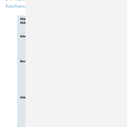
Ausschuessen/AfAMed/Ausschuss-fuer-Arbeitsmedizin_node.html