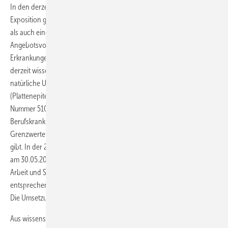
In den derzeit gültigen Verordnungen (OStrV, ArbMedVV) gibt es bei
Exposition gegenüber künstlicher UV-Strahlung sowohl Grenzwerte
als auch einen Vorsorgeanlass für arbeitsmedizinische Pflicht- und
Angebotsvorsorge gemäß Anhang Teil 3 der ArbMedVV. Chronische
Erkrankungen, verursacht durch künstliche UV-Strahlung, sind jedoch
derzeit wissenschaftlich nicht belegt. Im Gegensatz dazu ist die durch
natürliche UV-Strahlung verursachte Krebserkrankung der Haut
(Plattenepitehlkarzinome und aktinische Keratosen) mit der BK-
Nummer 5103 BKV inzwischen zur zweithäufigsten entschädigten
Berufskrankheit in Deutschland geworden, ohne dass es dafür derzeit
Grenzwerte oder einen Anlass zur arbeitsmedizinischen Vorsorge
gibt. In der 22. Sitzung des Ausschusses für Arbeitsmedizin (AfAMed)
am 30.05.2018 hat jedoch der AfAMed dem Bundesministerium für
Arbeit und Soziales (BMAS) einstimmig empfohlen, einen
1
entsprechenden Vorsorgeanlasse in die ArbMedVV aufzunehmen
.
Die Umsetzung dieser Empfehlung wird derzeit im BMAS geprüft.
Aus wissenschaftlicher Sicht kann der Nutzen einer frühzeitig