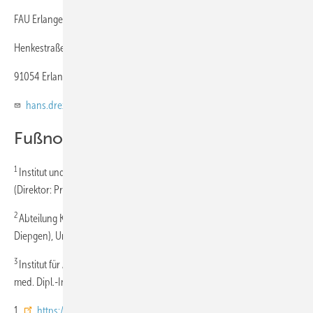
FAU Erlangen-Nürnberg
Henkestraße 9-11
91054 Erlangen
hans.drexler@fau.de
Fußnoten
1
Institut und Poliklinik für Arbeits-, Sozial- und Umweltmedizin
(Direktor: Prof. Dr. med. Hans Drexler), FAU Erlangen-Nürnberg
2
Abteilung Klinische Sozialmedizin (Direktor: Prof. Dr. med. Thomas L.
Diepgen), Universitätsklinikum Heidelberg
3
Institut für Arbeits-, Sozial- und Umweltmedizin (Direktor: Prof. Dr.
med. Dipl.-Ing. Stephan Letzel), Universitätsmedizin Mainz
1
https://www.baua.de/DE/Aufgaben/Geschaeftsfuehrung-von-