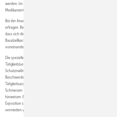
werden. Im Zweifelsfall wird man den Beipackzettel des verordneten
Medikaments sichten.
Bei der Anamnese sind auch Krebserkrankungen in der Familie zu
erfragen. Bei der differenzierten Beratung ist jedoch darauf zu achten,
dass sich die Risikofaktoren für die malignen Melanome, die
Basalzellkarzinome und das Plattenepithelkarzinom erheblich
voneinander unterscheiden.
Die spezielle tätigkeitsbezogene Anamnese umfasst eine exakte
Tätigkeitsbeschreibung, die Nutzung bzw. Einhaltung geeigneter UV-
Schutzmaßnahmen, die angeboten und durchgeführt werden, sowie
Beschwerden und Symptome während und nach der UV-Exposition.
Tätigkeitsassoziierte Beschwerden wie Brennen, Jucken und
Schmerzen können auf eine sog. polymorphe Lichtdermatose
hinweisen. Brennen, Schmerzen und Rötung Stunden nach
Exposition sind Zeichen eines Sonnenbrandes, der unbedingt
vermieden werden muss.