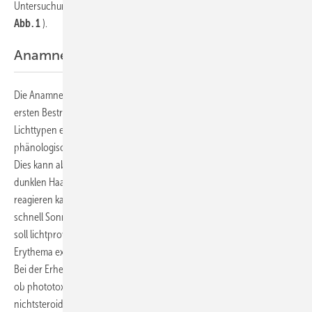
Untersuchung und die individuelle arbeitsmedizinische Beratung (
Abb. 1
).
Anamnese
Die Anamnese umfasst zunächst die Frage, wie sich die Haut bei der
ersten Bestrahlung im Sommer verhält. Danach hat Fitzpatrick die
Lichttypen eingeteilt, die häufig gleichgesetzt werden mit dem
phänologischen Erscheinungsbild (Augen-, Haar- und Hauttönung).
Dies kann aber zur Fehleinschätzung führen, da auch ein Mensch mit
dunklen Haaren und dunkler Hautfarbe in der Sonne sehr empfindlich
reagieren kann und umgekehrt blonde, blauäugige Menschen weniger
schnell Sonnenbrand bekommen können. Die spezielle Anamnese
soll lichtprovozierbare Dermatosen (z.B. Lupus erythematodes,
Erythema exsudativum multiformae, Herpes simplex usw.) erfassen.
Bei der Erhebung der Medikamentenanamnese ist darauf zu achten,
ob phototoxische Medikamente (z.B. Tetracycline, bestimmte
nichtsteroidale Antiphlogistika, Furosemid und Fibrate) eingenommen