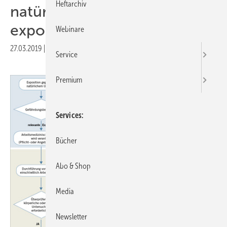
Heftarchiv
natürlicher UV-Strahlung
exponiert sind
Webinare
27.03.2019
|
Veröffentlicht in
Ausgabe 04-2019
|
Druckvorschau
Service
Premium
Services
Bücher
Abo & Shop
Media
Newsletter