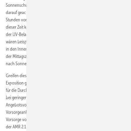
Sonnenschutzkleidung. Bei organisatorischen Maßnahmen sollte
darauf geachtet werden, dass ein Großteil der UV-Belastung zwei
Stunden vor und nach Sonnenhöchststand die Erde erreicht. Wenn in
dieser Zeit keine Tätigkeiten im Freien stattfinden, kann der größte Teil
der UV-Belastung vermieden werden. Organisatorische Maßnahmen
wären beispielsweise die Verlagerung von Arbeiten um die Mittagszeit
in den Innenbereich, das Vermeiden von Pausen im Freien während
der Mittagszeit oder Schichtpläne, die die Zeit zwei Stunden vor und
nach Sonnenhöchststand aussparen.
Greifen diese Maßnahmen nicht und besteht eine relevante
Exposition gegenüber natürlicher UV-Strahlung, sollte dies Anlass sein
für die Durchführung von arbeitsmedizinischer Pflichtvorsorge bzw.
bei geringerer UV-Exposition von arbeitsmedizinischer
Angebotsvorsorge. Die Fristen sollten sich bei Aufnahme dieses
Vorsorgeanlasses in die ArbMedVV an der AMR 2.1 mit einer ersten
Vorsorge vor Aufnahme der Tätigkeit orientieren. Abweichend von
der AMR 2.1 sollte aus wissenschaftlicher Sicht die zweite Vorsorge