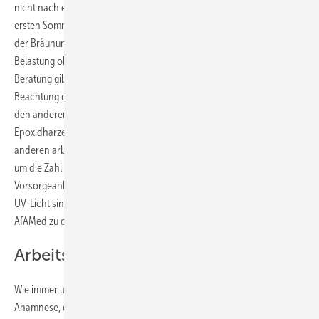
nicht nach einem festen Zeitintervall erfolgen, sondern innerhalb der
ersten Sommermonate nach Tätigkeitsaufnahme, weil dann anhand
der Bräunung (oder Rötung) das Verhalten bei der Tätigkeit mit UV-
Belastung objektiviert werden kann und die Basis für die individuelle
Beratung gibt. Das Intervall für alle weiteren Vorsorgen kann unter
Beachtung der AMF 2.1 variabel gestalten werden und sollte sich an
den anderen Anlässen zur arbeitsmedizinischen Vorsorge (z.B. Lärm,
Epoxidharze, Isocyanate) orientieren und möglichst mit diesen oder
anderen arbeitsmedizinischen Maßnahmen synchronisiert werden,
um die Zahl der Termine gering zu halten. Bei Einführung eines
Vorsorgeanlasses bei beruflicher Exposition gegenüber natürlichem
UV-Licht sind die Fristen der arbeitsmedizinischen Vorsorge im
AfAMed zu diskutiert und festzulegen.
Arbeitsmedizinische Vorsorge
Wie immer umfasst die arbeitsmedizinische Vorsorge u.a. die
Anamnese, das Untersuchungsangebot, ggf. die Durchführung der