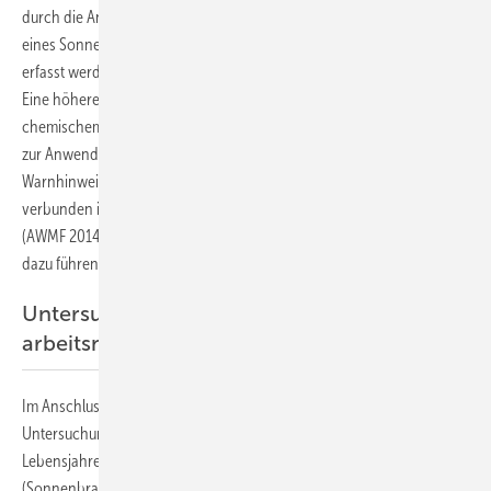
durch die Anwendung von Lichtschutzmitteln auch die Warnwirkung
eines Sonnenbrands, da die UVA-Strahlung, die sensorisch nicht
erfasst werden kann, wesentlich weniger gut gefiltert werden kann.
Eine höhere kumulative UV-Exposition bei Anwendung von
chemischem Lichtschutz ist stets zu befürchten, wenn die Empfehlung
zur Anwendung von Sonnenschutz nicht mit entsprechenden
Warnhinweisen (keine Erhöhung der kumulativen Sonnenexposition)
verbunden ist. Nach der S3-Leitlinie „Prävention von Hautkrebs“
(AWMF 2014) darf die Anwendung von Sonnenschutzmitteln nicht
dazu führen, dass der Aufenthalt in der Sonne verlängert wird.
Untersuchung im Rahmen der
arbeitsmedizinischen Vorsorge
Im Anschluss von Anamnese und Beratung sollte ein
Untersuchungsangebot erfolgen. Bei Beschäftigten in jüngeren
Lebensjahren hat diese Untersuchung insbesondere zum Ziel, akute
(Sonnenbrand) und subakute Lichtschäden (Bräunung, Erythrosis