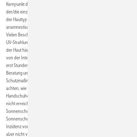
Kernpunkt der arbeitsmedizinischen Vorsorge ist die Beratung. Hier ist
der/die einzelne Beschäftigte individuell zu beraten, da insbesondere
der Hauttyp und die oben aufgeführten Faktoren, die individuell
anamnestisch erhoben werden, von besonderer Relevanz sind.
Vielen Beschäftigen ist nicht bewusst, dass eine Überdosierung mit
UV-Strahlung sensorisch nicht wahrnehmbar ist. Das Hitzegefühl auf
der Haut hängt im Wesentlichen von der Temperatur, nicht jedoch
von der Intensität der UV-Belastung ab. Eine Überdosierung zeigt sich
erst Stunden nach der Exposition in Form eines Sonnenbrandes. Die
Beratung umfasst auch den Einsatz von persönlichen
Schutzmaßnahmen. Hier ist in erster Linie auf textilen Lichtschutz zu
achten, wie einen breitrandigen Hut, langärmelige Bekleidung, ggf.
Handschuhe. Dort, wo mit technischen Maßnahmen der Lichtschutz
nicht erreichbar ist (Gesicht), sollten chemische Lichtschutzmittel (z.B.
Sonnenschutzcremes) angewendet werden. Die Anwendung von
Sonnenschutzmittel führt nachweisbar zu einer Reduktion der
Inzidenz von Plattenepithelkarzinomen und deren Vorstufen, schützt
aber nicht vor allen UV-bedingten Schädigungen der Haut. Es entfällt