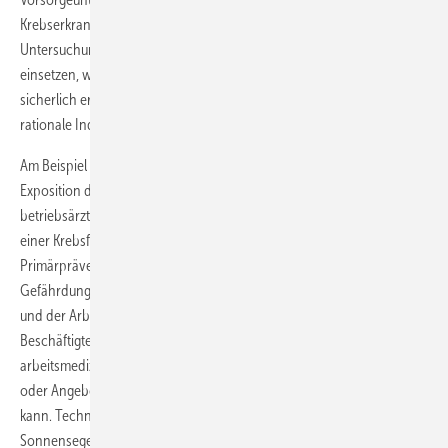
Krebserkrankung an. Die arbeitsmedizinische Vorsorge inklusive
Untersuchungsangebot muss daher bereits zu Beginn der Tätigkeit
einsetzen, während eine Krebsfrüherkennungsuntersuchung
sicherlich erst nach Jahrzehnten chronischer UV-Belastung eine
rationale Indikation hat.
Am Beispiel der arbeitsmedizinischen Vorsorge bei Tätigkeiten mit
Exposition durch natürliche UV-Strahlung wird deutlich, dass die
betriebsärztliche Tätigkeit weit mehr umfasst als die Durchführung
einer Krebsfrüherkennungsuntersuchung. Im Rahmen der
Primärprävention ist der Arbeitgeber auf der Grundlage der
Gefährdungsbeurteilung zu beraten, wie mit technischen Maßnahmen
und der Arbeitsorganisation eine Reduktion der UV-Belastung der
Beschäftigten zu erreichen ist und damit ggf. die Pflicht zu einer
arbeitsmedizinischen Vorsorge gemäß ArbMedVV (Pflichtvorsorge
oder Angebotsvorsorge) bei den Beschäftigten vermieden werden
kann. Technische Möglichkeiten umfassen u.a. das Aufstellen von
Sonnensegeln oder das Tragen entsprechender