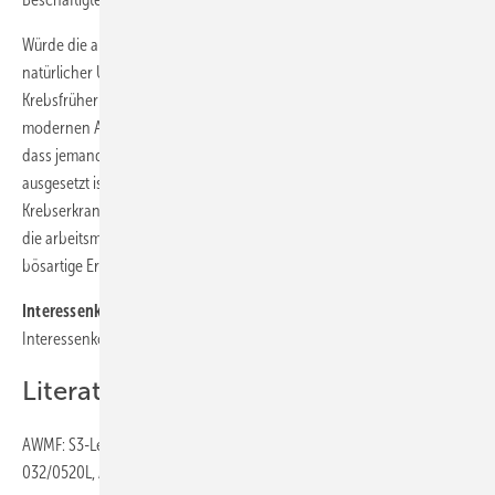
Würde die arbeitsmedizinische Vorsorge bei Exposition gegenüber
natürlicher UV-Strahlung ersetzt werden durch eine
Krebsfrüherkennung (Hautkrebsscreening), wäre dies mit einem
modernen Arbeitsschutz nicht vereinbar, da man akzeptieren würde,
dass jemand über Jahrzehnte krebserzeugenden Einwirkungen
ausgesetzt ist und dass man dann mit Untersuchungsmaßnahmen die
Krebserkrankten frühzeitig erkennt. Ein moderner Arbeitsschutz und
die arbeitsmedizinische Vorsorge haben demgegenüber zum Ziel,
bösartige Erkrankungen bereits vor Entstehung zu verhüten.
Interessenkonflikt:
Die Autoren geben an, dass kein
Interessenkonflikt vorliegt.
Literatur
AWMF: S3-Leitlinie Prävention von Hautkrebs, Registriernummer:
032/0520L, April 2014.