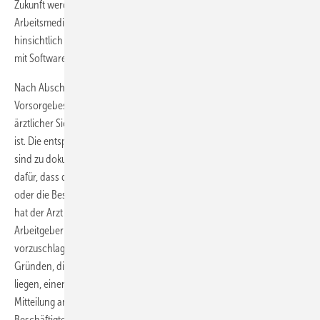
Zukunft werden technische Maßnahmen vorhanden sein, die es dem
Arbeitsmediziner leicht machen, suspekte Hautveränderungen
hinsichtlich der Dignität besser einzuschätzen (Auflichtmikroskopie
mit Software zur Beurteilung der Dignität).
Nach Abschluss der arbeitsmedizinischen Vorsorge ist eine
Vorsorgebescheinigung auszustellen und anzugeben, wann aus
ärztlicher Sicht eine weitere arbeitsmedizinische Vorsorge angezeigt
ist. Die entsprechenden Befunde der arbeitsmedizinischen Vorsorge
sind zu dokumentieren und auszuwerten. Ergeben sich Anhaltspunkte
dafür, dass die Maßnahmen des Arbeitsschutzes für den Beschäftigten
oder die Beschäftigteoder andere Beschäftigte nicht ausreichen, so
hat der Arzt oder die Ärztin nach § 6 Abs. 4 ArbMedVV dies dem
Arbeitgeber mitzuteilen und Maßnahmen des Arbeitsschutzes
vorzuschlagen. Hält der Arzt oder die Ärztin aus medizinischen
Gründen, die ausschließlich in der Person des oder der Beschäftigten
liegen, einen Tätigkeitswechsel für erforderlich, so bedarf diese
Mitteilung an den Arbeitgeber der Einwilligung des oder der
Beschäftigten.