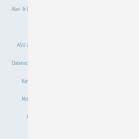
Abo- & Leserservice
AGB
Alle Inhalte chronologisch
Anmelden
Anmeldung & Registrierung
ASU abonnieren
ASU Partner
Autorenhinweise
Datenschutz
E-Paper
Gentner Verlag
Impressum
Karriere bei Gentner
Kontakt
Mediaservice
Mitgliedschaften und Engagement
Newsletter
Privacy Manager
Redaktion
RSS-Feed
Veranstaltungen / Webinare