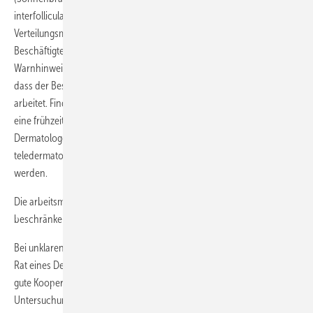
interfollicularis colli, Pigmentflecken) zu erfassen. Anhand des
Verteilungsmusters ist leicht erkennbar, mit welcher Kleidung der
Beschäftigte im Freien tätig ist. Dies sollte entsprechend ärztliche
Warnhinweise zur Folge haben, wenn beispielsweise ersichtlich ist,
dass der Beschäftigte im ärmellosen T-Shirt oder mit freiem Körper
arbeitet. Finden sich auffällige Hautläsionen (z.B. Muttermale), so sollte
eine frühzeitige Fotodokumentation und/oder die Überweisung zum
Dermatologen erfolgen. Die Möglichkeiten eines
teledermatologischen Konsils sollten dabei in Erwägung gezogen
werden.
Die arbeitsmedizinische Vorsorge sollte sich auf Hautareale
beschränken, die beruflich lichtexponiert sind.
Bei unklaren Hautbefunden sollte unter Beachtung der ArbMedVV der
Rat eines Dermatologen eingeholt werden. Hier empfiehlt sich eine
gute Kooperation mit einem Berufsdermatologen, um zeitnah einen
Untersuchungstermin in einer Hautarztpraxis realisieren zu können. In