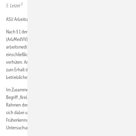
3
S. Letzel
ASU Arbeitsmed Sozialmed Umweltmed 2019; 54: 253–256
Nach § 1 der Verordnung zur arbeitsmedizinischen Vorsorge
(ArbMedVV) ist deren Ziel, durch Maßnahmen der
arbeitsmedizinischen Vorsorge arbeitsbedingte Erkrankungen,
einschließlich Berufskrankheiten, frühzeitig zu erkennen und zu
verhüten. Arbeitsmedizinische Vorsorge soll zugleich einen Beitrag
zum Erhalt der Beschäftigungsfähigkeit und zur Fortentwicklung des
betrieblichen Gesundheitsschutzes leisten.
Im Zusammenhang mit bösartigen Erkrankungen wird häufig der
Begriff „Krebsvorsorgeuntersuchung“ verwendet. Dieser ist jedoch im
Rahmen der arbeitsmedizinischen Vorsorge missverständlich, da es
sich dabei um keine Vorsorgeuntersuchung, sondern um eine
Früherkennungsmaßnahme mit Anamnese, Beratung und
Untersuchungsangebot handelt.