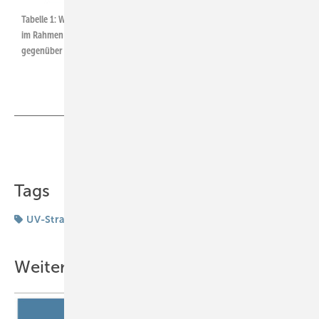
Tabelle 1:
Wichtige Inhalte der Anamnese, Beratung und Untersuchung
im Rahmen der arbeitsmedizinischen Vorsorge bei beruflicher Exposition
gegenüber natürlichem UV-Licht
Teilen
Link kopieren
Tags
UV-Strahlung
Vorsorge
Wissenschaft
Weitere Inhalte