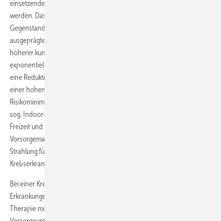
einsetzenden Vorsorge bei Beschäftigten im Freien gut begründet
werden. Das Risiko für Plattenepithelkarzinome der Haut, die
Gegenstand der Berufskrankheit BK-Nr. 5103 BKV sind, zeigt eine
ausgeprägte exponentielle Dosis-Wirkungs-Beziehung. Das heißt, bei
höherer kumulativer UV-Dosis steigt das Risiko nicht linear, sondern
exponentiell an. Daraus lässt sich schlussfolgern, dass beispielsweise
eine Reduktion von 2000 SED für einen Beschäftigten im Freien mit
einer hohen kumulativen UV-Dosis zu einer deutlich größeren
Risikominimierung führt als die gleiche UV-Dosisreduktion bei einem
sog. Indoor-Worker, der seine UV-Belastung vorwiegend in der
Freizeit und beim Sport erhält (Schmitt et al. 2017).
Vorsorgemaßnahmen, die zu einer Reduktion der Lebensdosis für UV-
Strahlung für Beschäftigte im Freien führen, sind somit gut geeignet,
Krebserkrankungen im späteren Leben zu verhüten.
Bei einer Krebsfrüherkennungsuntersuchung sollen maligne
Erkrankungen so frühzeitig erkannt werden, dass eine kurative
Therapie möglich ist. Die arbeitsmedizinische Vorsorge inklusive der
Vorsorgeuntersuchung hingegen setzt weit vor der Entstehung einer