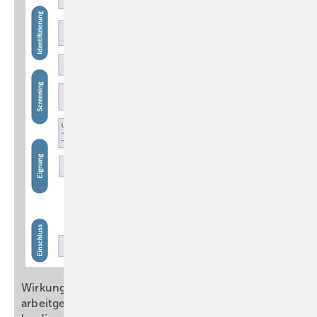
Wirkung eines 12-monatigen
arbeitgebergeförderten Sportangebots auf