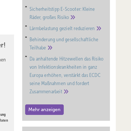
Sicherheitstipp E-Scooter: Kleine
Räder, großes
Risiko
Lärmbelastung gezielt
reduzieren
Behinderung und gesell­schaft­liche
r!
Teil­habe
Da anhaltende Hitzewellen das Risiko
nen
von Infektionskrankheiten in ganz
Europa erhöhen, verstärkt das ECDC
seine Maßnahmen und fordert
Zusammenarbeit
Mehr anzeigen
gung
 Daten