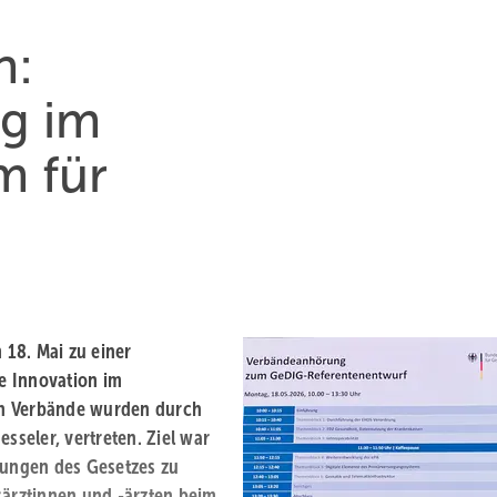
n:
g im
m für
18. Mai zu einer
e Innovation im
en Verbände wurden durch
seler, vertreten. Ziel war
ssungen des Gesetzes zu
särztinnen und ­-ärzten beim