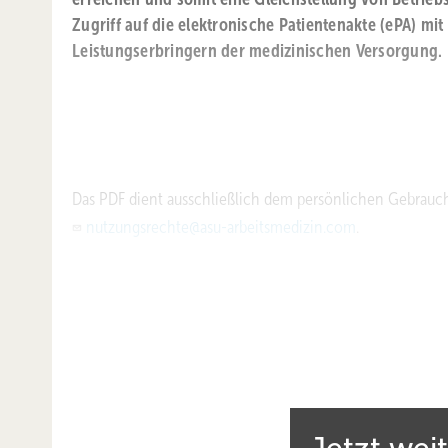
Zugriff auf die elektronische Patientenakte (ePA) mi
Leistungserbringern der medizinischen Versorgung.
Das PDF dient ausschließlich dem persönlichen Gebrauch
nutzungsrechte@asu-arbeitsmedizin.com
.
Die ePA gilt als zentraler Baustein für eine integrative
fordert die DGAUM gemeinsam mit BsAfB und VDBW die Gle
Deutschland mit anderen Leistungserbringern. Konkret sp
der Nutzung der ePA aus.
Derzeit gilt für Betriebsärztinnen und Betriebsärzte ein
Einsicht aktiv zustimmen, bevor ein Zugriff auf die ePA m
Jetzt wei