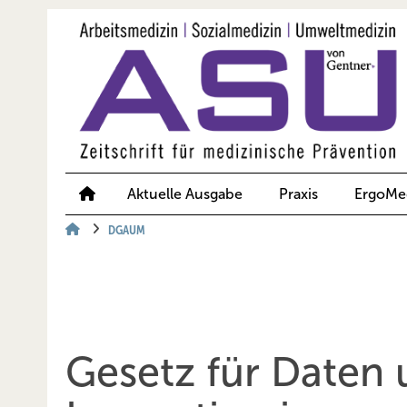
Springe
Springe
Springe
auf
auf
auf
Hauptinhalt
Hauptmenü
SiteSearch
Aktuelle Ausgabe
Praxis
ErgoMe
DGAUM
Gesetz für Daten 