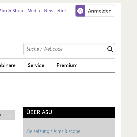
Abo & Shop
Media
Newsletter
Search
Suchen
binare
Service
Premium
ÜBER ASU
-Inhalt
Zielsetzung / Aims & scope