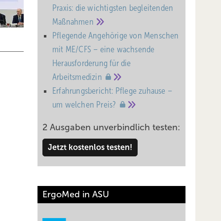
Praxis: die wichtigsten begleitenden
Maßnahmen
Pflegende Angehörige von Menschen
mit ME/CFS – eine wachsende
Heraus­forderung für die
Arbeitsmedizin
Erfahrungsbericht: Pflege zuhause –
um welchen
Preis?
2 Ausgaben unverbindlich testen:
grund
Jetzt kostenlos testen!
n
g bei
ErgoMed in ASU
er