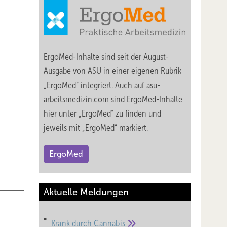
griff
ErgoMed-Inhalte sind seit der August-
Ausgabe von ASU in einer eigenen Rubrik
„ErgoMed“ integriert. Auch auf asu-
arbeitsmedizin.com sind ErgoMed-Inhalte
nehmen.
hier unter „ErgoMed“ zu finden und
oren,
jeweils mit „ErgoMed“ markiert.
 Diese
u
ErgoMed
Aktuelle Meldungen
1 in
Krank durch
Cannabis