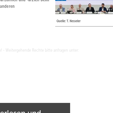
t anderen
Quelle: T. Nesseler
! - Weitergehende Rechte bitte anfragen unter:
 und sektoren­übergreifende Gesundheitsversorgung. Vor diesem Hinter
ichstellung der rund 9.000 Betriebsärztinnen und Betriebsärzte i
rechen sich die Verbände für die Einführung einer Opt-out-Regelun
e Opt-in-Regelung, das heißt, Patientinnen und Patienten müssen ein
öglich ist. Diese Regelung stellt im Vergleich zu anderen Leistungs­
terlesen und