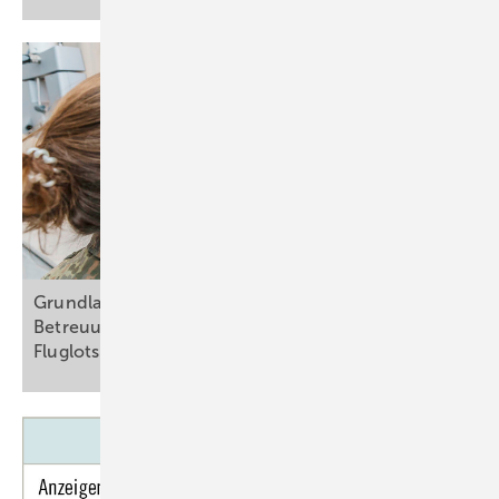
Grundlagen der flug- und arbeits­medizinischen
Betreuung von Piloten, Kabinenpersonal und
Fluglotsen