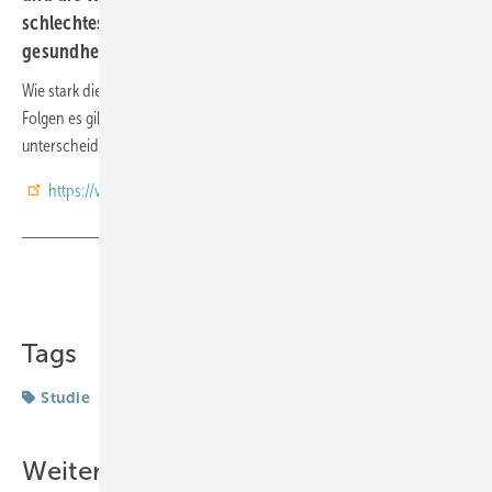
schlechtes Lebensumfeld hat, leidet häufiger auch unter
gesundheitlichen Problemen.
Wie stark dieser Zusammenhang ist, welche lang- oder kurzfristigen
Folgen es gibt und ob sich diese zwischen den Geschlechtern
unterscheiden, analysiert eine neue Studie der Universität Rostock.
https://www.demografische-forschung.org/archiv/defo1904.pdf
Teilen
Link kopieren
Tags
Studie
Weitere Inhalte