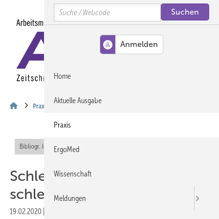
Springe
Springe
Springe
Search
auf
auf
auf
Hauptinhalt
Hauptmenü
SiteSearch
MENÜ
Home
Aktuelle Ausgabe
Praxis
Praxis
Bibliogr. Info (RIS)
Offener Zugang
ErgoMed
Schlechtes Lebensumfeld –
Wissenschaft
schlechte Gesundheit
Meldungen
19.02.2020
|
Druckvorschau