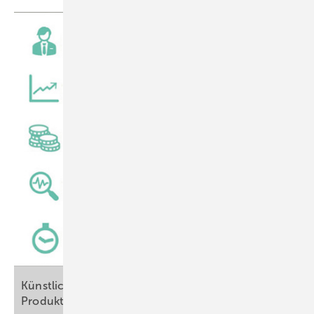
Künstliche Intelligenz als
­Produktivitätstreiber