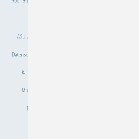
Abo- & Leserservice
AGB
Alle Inhalte chronologisch
Anmelden
Anmeldung & Registrierung
ASU abonnieren
ASU Partner
Autorenhinweise
Datenschutz
E-Paper
Gentner Verlag
Impressum
Karriere bei Gentner
Kontakt
Mediaservice
Mitgliedschaften und Engagement
Newsletter
Privacy Manager
Redaktion
RSS-Feed
Veranstaltungen / Webinare