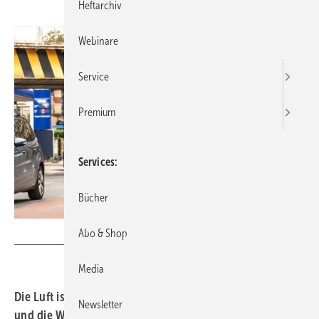
Heftarchiv
Webinare
Service
Premium
Services
Bücher
Getty Images/LeoPatrizi
Abo & Shop
Media
Die Luft ist verschmutzt, der Weg zum nächsten Bus weit
Newsletter
und die Wohnung ist renovierungsbedürftig: Wer ein