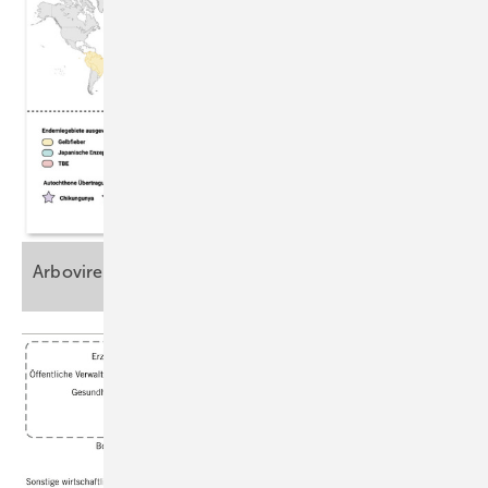
Arboviren im arbeitsmedizinischen
Kontext