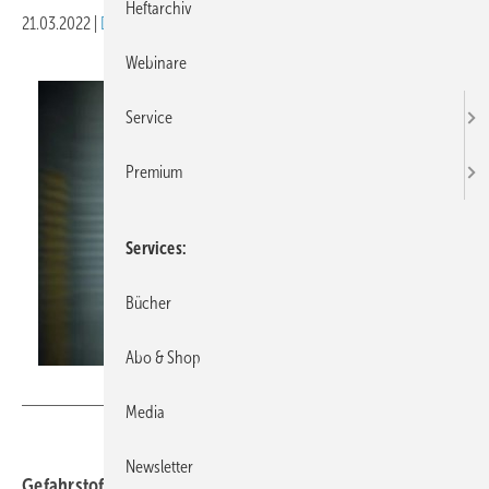
Heftarchiv
21.03.2022
|
Druckvorschau
Webinare
Service
Premium
Services
Bücher
Abo & Shop
pixssell – stock.adobe.com
Media
Newsletter
Gefahrstoffe kommen an fast allen Arbeitsplätzen vor