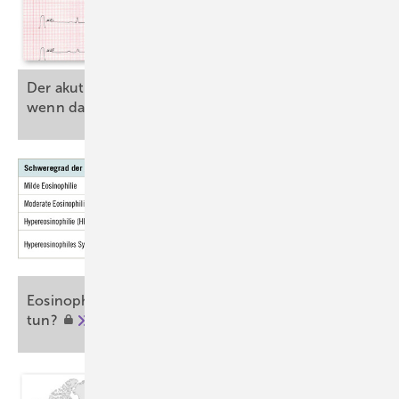
Der akute Brustschmerz am ­Arbeitsplatz: Was,
wenn das EKG unauffällig
ist?
Eosinophilie nach Auslands­aufenthalt – was
tun?