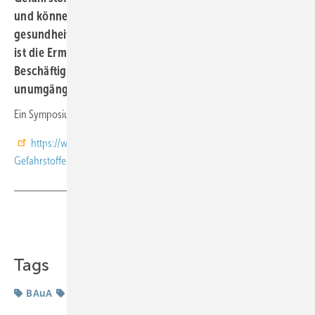
und können dadurch zu einer Gefährdung führen. Damit
gesundheitliche Risiken ausgeschlossen werden können,
ist die Ermittlung und Beurteilung der Exposition der
Beschäftigten im Rahmen der Gefährdungsbeurteilung
unumgänglich.
Ein Symposium der BAUA informiert.
https://www.baua.de/DE/Angebote/Veranstaltungen/Termine/2022/0
Gefahrstoffe-am-Arbeitsplatz.html
Teilen
Link kopieren
Tags
BAuA
Gefahrstoff
Gefahrstoffe