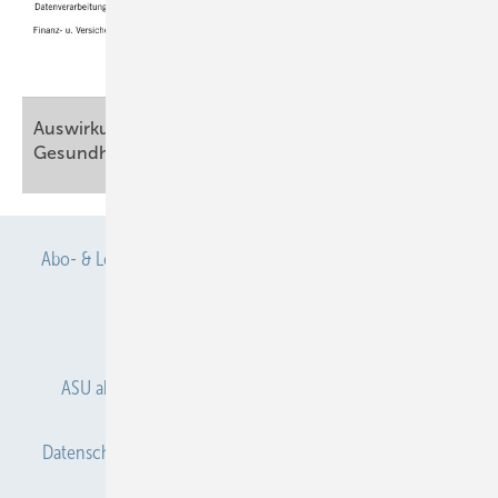
Auswirkungen des Klimawandels auf die
Gesundheit im betrieblichen
Setting
Abo- & Leserservice
AGB
Alle Inhalte chronologisch
Anmelden
Anmeldung & Registrierung
ASU abonnieren
ASU Partner
Autorenhinweise
Datenschutz
E-Paper
Gentner Verlag
Impressum