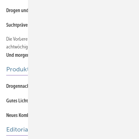
390
Drogen und Rausch im Spiegel der Zeit
407
Suchtprävention im Großunternehmen
Die Vorbereitung auf die Rückkehr an den Arbeitsplatz in einer
400
achtwöchigen Kurzzeittherapie für Suchtpatienten
Und morgen wieder arbeiten!
Produkte
457
Drogennachweis durch In-vitro-Diagnostika
457
Gutes Licht für einen gesunden Rücken
457
Neues Kombinationspräparat in Deutschland verfügbar
Editorial