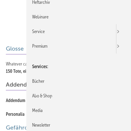
Heftarchiv
Webinare
Service
Premium
Glosse
Whatever can go wrong will go wrong (Murphy’s Law)
458
Services
150 Tote, ein Täter
Offener Zugang
Bücher
Addendum/Personalia
Abo & Shop
453
Addendum
Media
453
Personalia
Newsletter
Gefährdungsbeurteilung