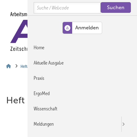
Springe
Springe
Springe
Search
auf
auf
auf
Hauptinhalt
Hauptmenü
SiteSearch
MENÜ
Home
Aktuelle Ausgabe
Heftarchiv
Praxis
ErgoMed
Heft 06-2015
Wissenschaft
Meldungen