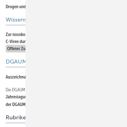
387
Drogen und Sucht in der Arbeitswelt
Wissenschaft
Zur nosokomialen Übertragung von Hepatitis-B- und Hepatitis-
439
C-Viren durch Beschäftigte im Gesundheitsdienst
Offener Zugang
DGAUM
449
Auszeichnungen für herausragende Leistungen
Die DGAUM informiert
447
Jahrestagung 2015: Der erfolgreichste Kongress in der Geschichte
der DGAUM
Rubriken