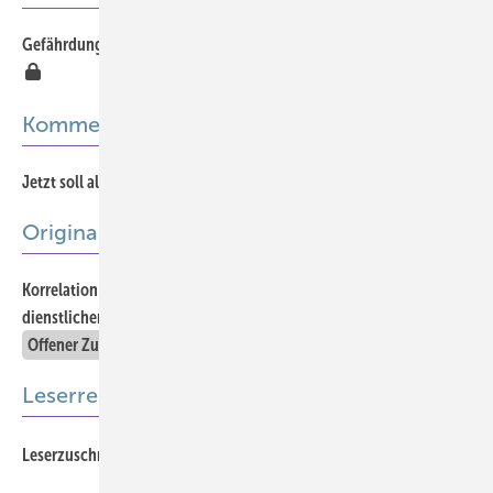
Gefährdungsbeurteilung am Arbeitsplatz “Aktuelle Reportage“
413
Kommentar
Jetzt soll alles richtig gemacht werden
Offener Zugang
419
Originalia
Korrelation der Herzfrequenzvariabilität mit der empfundenen
432
dienstlichen Belastung bei Angehörigen der Bundeswehr
Offener Zugang
Leserresonanz
452
Leserzuschrift