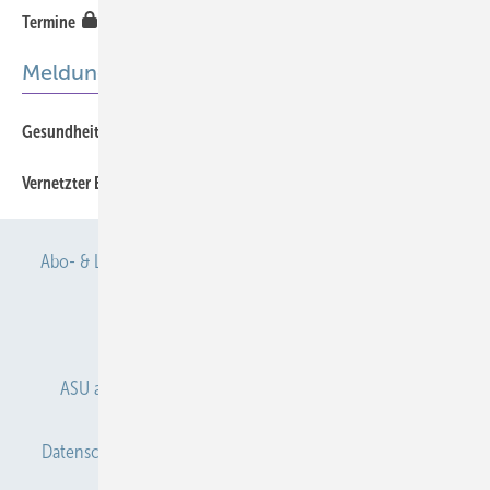
456
Termine
Meldungen
451
Gesundheitsbewusstsein bei Führungskräften stärken
451
Vernetzter Einsatz für gesunde Arbeitsplätze
Abo- & Leserservice
AGB
Alle Inhalte chronologisch
Anmelden
Anmeldung & Registrierung
ASU abonnieren
ASU Partner
Autorenhinweise
Datenschutz
E-Paper
Gentner Verlag
Impressum