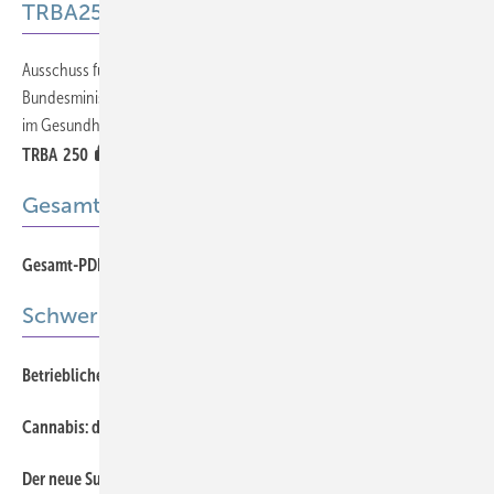
TRBA250
Ausschuss für Biologische Arbeitsstoffe (ABAS) beim
421
Bundesministerium für Arbeit und Soziales | Biologische Arbeitsstoffe
im Gesundheitswesen und in der Wohlfahrtspflege (Folge 6)
TRBA 250
Gesamt-PDF der Ausgabe
Gesamt-PDF 06-2015
Schwerpunkt
404
Betriebliche Suchtprävention als Teil eines modernem BGM
396
Cannabis: die verharmloste Droge
393
Der neue Suchtpatient — Leistung um jeden Preis?