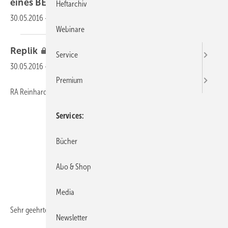
eines
BEM“
Heftarchiv
30.05.2016
-
ASU 2015, Heft 11:
794–796
Webinare
Replik
Service
30.05.2016
-
Premium
RA Reinhard Holtstraeter, Hamburg
Services
Bücher
Abo & Shop
Media
Sehr geehrter Herr Dr. Albrod,
Newsletter