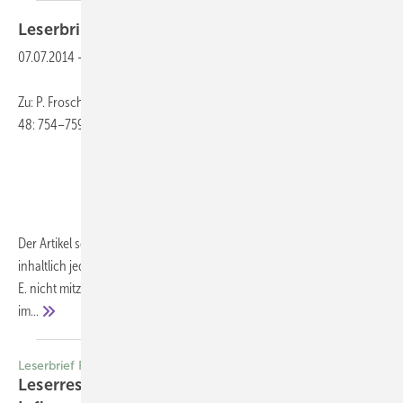
Leserbrief
07.07.2014
-
Zu: P. Frosch: „Hautschutz – Möglichkeiten und Grenzen“ (ASU 2013;
48: 754–759)
Der Artikel scheint eine aktuelle Zusammenfassung zu sein, ist
inhaltlich jedoch an wichtigen Stellen nicht nachvollziehbar bzw. m.
E. nicht mitzutragen. Die Ausführungen des Sachgebietes „Hautschutz“
im...
Leserbrief Replik des Autors
Leserresonanz Zu M. Haditsch: Moderne