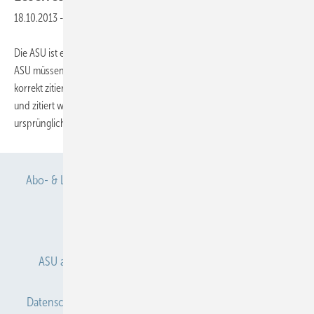
18.10.2013
-
Die ASU ist eine wissenschaftliche Fachzeitschrift. Die Autoren der
ASU müssen selbstverständlich darauf achten, dass sie die Literatur
korrekt zitieren. Dazu gehört auch, dass die Primärliteratur gelesen
und zitiert wird und eben nicht eine kurze Zusammenfassung des
ursprünglichen
Artikels...
Abo- & Leserservice
AGB
Alle Inhalte chronologisch
Anmelden
Anmeldung & Registrierung
ASU abonnieren
ASU Partner
Autorenhinweise
Datenschutz
E-Paper
Gentner Verlag
Impressum