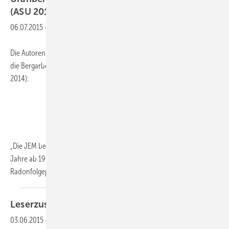
(ASU 2014; 49:
761–770)
06.07.2015
-
Die Autoren machen zur verwendeten Job-Exposure-Matrix (JEM) für
die Bergarbeiter der WISMUT folgende Angaben (Schnelzer et al.
2014):
„Die JEM beruht für Radongas und externe Gammastrahlung für die
Jahre ab 1955 auf vorhandenen Messwerten. Für die
Radonfolgeproduktkonzentrationen gilt
dies...
Leserzuschrift
03.06.2015
-
Zu Preisser et al. „Neuer Lernziel-katalog für das Fach