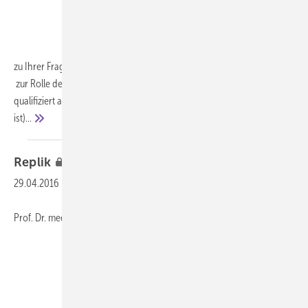
zu Ihrer Frage möchte ich zunächst betonen, dass ich Ihre Auffassung
zur Rolle des Betriebsarztes grundsätzlich teile (wenn es denn
qualifiziert angegangen wird, was leider nicht durchgängig der Fall
ist)...
Replik
29.04.2016
-
Prof. Dr. med. H.-V. Ulmer, Mainz