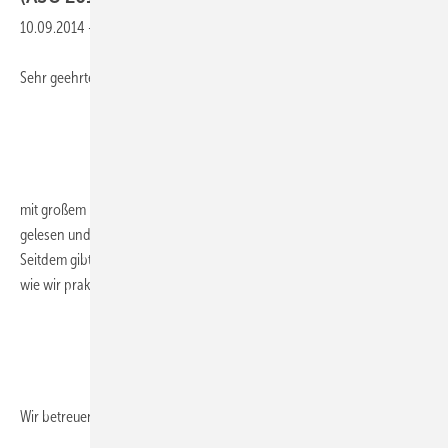
10.09.2014
-
Sehr geehrte Kollegin Kindel,
mit großem Interesse habe ich Ihren Artikel in ASU über Zytomegalie
gelesen und auch meinen Kolleginnen und meinem Chef vorgestellt.
Seitdem gibt es viele Diskussionen und wir können uns nicht einigen,
wie wir praktisch damit umgehen sollen.
Wir
betreuen...