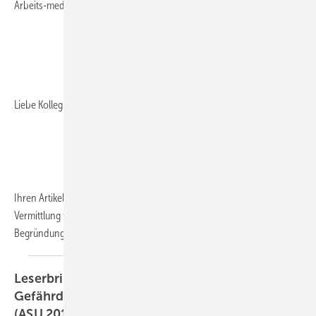
Arbeits-medizin“ (ASU 2014; 49: 539–544)
Liebe Kolleginnen und Kollegen,
Ihren Artikel habe ich mit Aufmerksamkeit gelesen. Neben der
Vermittlung von umfang-reichen Fakten- Handlungs- und
Begründungswissen wird auch die
Vermittlung...
Leserbrief Zu: J. Kindel: “Zytomegalie –
Gefährdungs-beurteilung und Mutterschutz“
(ASU 2013; 48:
642–644)