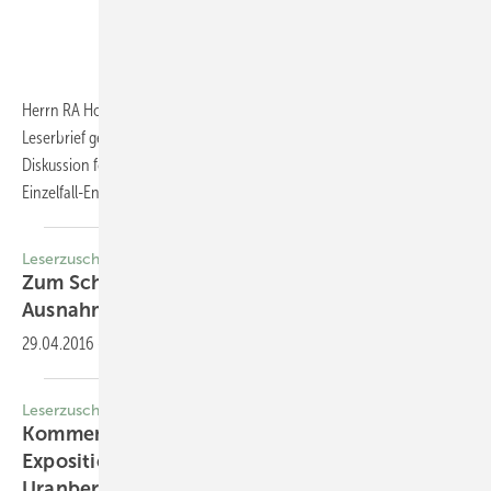
Herrn RA Holtstraeter sei ausdrücklich für seinen detaillierten
Leserbrief gedankt, gibt er doch einen willkommenen Anlass, die
Diskussion fortzuführen: Wie soll man das Vorgehen bei ärztlichen
Einzelfall-Entscheidungen nennen und bewerten, die mit
„Regel...
Leserzuschrift
Zum Schwerpunkt “Der ältere Arbeitsnehmer –
Ausnahmeregelungen im
Betrieb“
29.04.2016
-
ASU 2016; 1: 8–11, 17–19, 20–23
Leserzuschrift
Kommentar zum Beitrag “Beruf-liche
Exposition und Mortalität in der deutschen
Uranbergarbeiter-kohorte“ von Schnelzer et al.