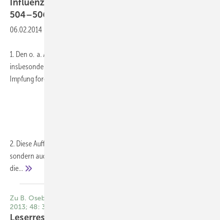
Influenza-Impfstoffe (ASU 2013; 48:
504–506)
06.02.2014
-
1. Den o. a. Artikel kann ich nicht unkommen-tiert lassen,
insbesondere nicht das Fazit, was eine moralische Verpflichtung zur
Impfung fordert.
2. Diese Aufforderung ist nicht nur rein mo-ralisch fragwürdig,
sondern auch wissenschaftlich. Es gibt nun eben KEINE Evidenz, dass
die...
Zu B. Osebek: Der Betriebsarzt im Gesundheitsdienst (ASU
2013; 48: 367–371)
Leserresonanz
Leserbrief