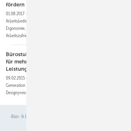
fördern
01.08.2017
-
Die Arbeit in Kitas ist oft kein Kinderspiel. Ungünstige
Arbeitsbedingungen, wie Lärm, Raumluft, Licht und fehlende
Ergonomie, haben einen großen Einfluss auf die Gesundheit und
Arbeitszufriedenheit der Erzieherinnen und
Erzieher.
Bürostuhl ON® mit optimierter Trimension®
für mehr Wohlbefinden und
Leistungsfähigkeit
09.02.2015
-
Der ON®-Bürostuhl markiert weltweit die neue
Generation für gesundes Sitzen: Neben höchsten internationalen
Designpreisen erhielt ON auch auch den Bundespreis
Eco-Design.
Abo- & Leserservice
AGB
Alle Inhalte chronologisch