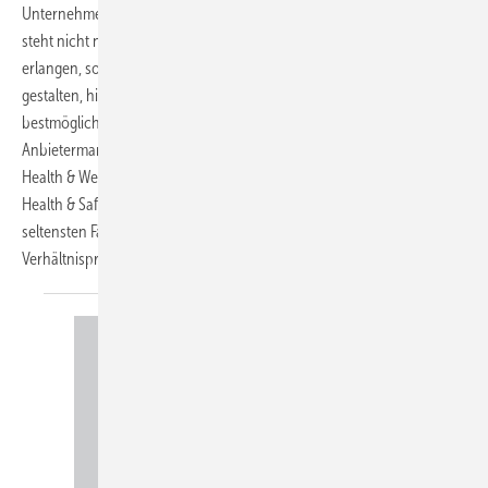
Unternehmen prominent in den Vordergrund gerückt wird. Dahinter
steht nicht nur der Wunsch, ein attraktives Image als Arbeitgeber zu
erlangen, sondern die Arbeitsplätze gesundheitsförderlich zu
gestalten, hier insbesondere, um die Arbeit aus Beschäftigtensicht
bestmöglich umsetzen zu können. Begleitend hat sich ein
Anbietermarkt zu Health & Well-being-Dienstleistungen etabliert, der
Health & Well-being häufig als ein vom Arbeitsschutz (Occupational
Health & Safety) losgelöstes Themenfeld versteht und sich in den
seltensten Fällen an einer Ausgewogenheit von Verhaltens- und
Verhältnisprävention orientiert. Andreas
Tautz