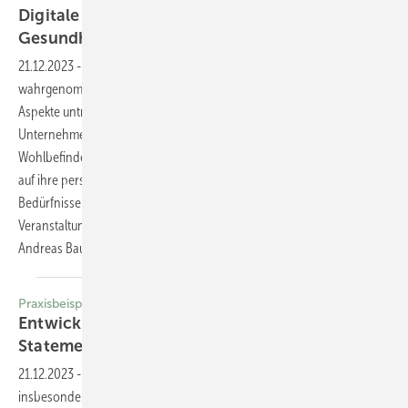
Digitale Plattform für das
Gesundheitsmanagement
21.12.2023
-
Wohlbefinden wird zunehmend ganzheitlich
wahrgenommen. Es verbindet körperliche, mentale und soziale
Aspekte untrennbar miteinander. In der Gesundheitsstrategie eines
Unternehmens ist eine digitale Gesundheitsplattform hilfreich, um das
Wohlbefinden der Mitarbeitenden zu fördern. Sie nimmt Beschäftigte
auf ihre persönliche, ganzheitliche Gesundheitsreise mit, schätzt ihre
Bedürfnisse ein und gibt relevante Impulse zu Inhalten,
Veranstaltungen und Dienstleistungen, die das Unternehmen anbietet.
Andreas Bauck, Henning
Müllman
Praxisbeispiel
Entwicklung eines Health & Well-being Policy
Statements für DHL
Group
21.12.2023
-
Gesundheit & Wohlbefinden ist eine Thematik, die
insbesondere im Nachgang zur Corona-Pandemie in vielen