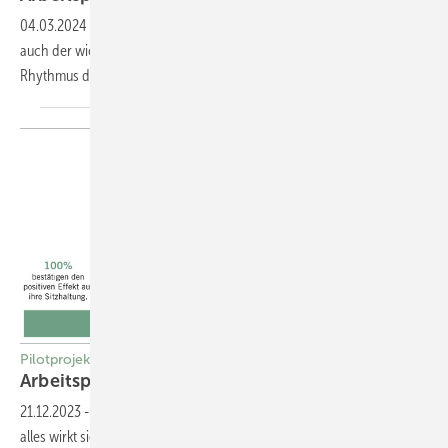
04.03.2024
-
Licht ermöglicht nicht nur unser Sehen, sondern ist
auch der wichtigste Zeitgeber für die Synchronisation des zirkadianen
Rhythmus des Menschen mit dem
Tag-Nacht-Rhythmus.
Pilotprojekt
Arbeitsplatzergonomie neu
gedacht
21.12.2023
-
Ob Bewegung, Körperhaltung oder Flüssigkeitszufuhr –
alles wirkt sich auf die Entstehung von Kopfschmerzen,