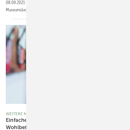
08.09.2021
-
In Brüssel startet ein Pilotprojekt, das Patienten einen
Museumsbesuch auf Rezept vom Arzt
ermöglicht.
Thinkstock/DGLimages
WEITERE MELDUNGEN
Einfache Maßnahmen können Gesundheit und
Wohlbefinden der Beschäftigten în Kitas