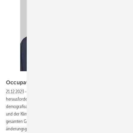
Foto: Merck KGaA
Occupational Health &
Well-being
21.12.2023
-
Wir leben in spannenden, aber auch sehr
herausforderndenZeiten. Große gesellschaftliche Themen wie der
demografische Wandel, die Digitalisierung, die (Re-)Globalisierung
und der Klimawandel verlangen uns als Individuen, aber auch unserer
gesamten Gesellschaft viel ab. Sie erzeugen eine zunehmende Ver­
änderungsgeschwindigkeit und damit verbunden eine steigende