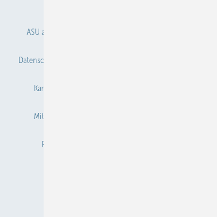
Anmelden
Anmeldung & Registrierung
ASU abonnieren
ASU Partner
Autorenhinweise
Datenschutz
E-Paper
Gentner Verlag
Impressum
Karriere bei Gentner
Kontakt
Mediaservice
Mitgliedschaften und Engagement
Newsletter
Privacy Manager
Redaktion
RSS-Feed
Veranstaltungen / Webinare
© 2026 ASU