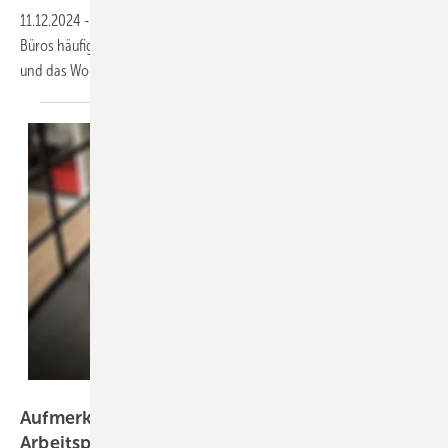
11.12.2024
-
In den kalten Wintermonaten fällt die Luftfeuchtigkeit in
Büros häufig unter 30 Prozent, was sich negativ auf die Gesundheit
und das Wohlbefinden der Mitarbeiter auswirken
kann.
REDPIXEL – stock-adobe.com
Aufmerksamer durch mehr Licht am
Arbeitsplatz?