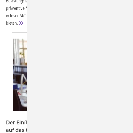
Belastungsfaktoren der Beschäftigten zu analysieren und passgenaue
präventive Maßnahmen zu entwickeln. Die vorliegende ASU-Serie will
in loser Abfolge Beispiele für die vielfältigen Lösungsansätze
bieten.
contrastwerkstatt – stock.adobe.com
Der Einfluss von trockener Luft am Arbeitsplatz
auf das
Wohlbefinden