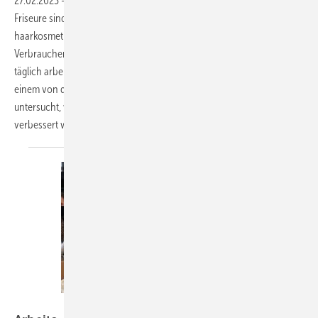
27.02.2023
-
Arbeits- und Gesundheitsschutz Friseurinnen und
Friseure sind deutlich häufiger einem breiten Spektrum
haarkosmetischer Produkte ausgesetzt als Verbraucherinnen und
Verbraucher. Die Chemikalien, mit denen Friseurinnen und Friseure
täglich arbeiten, können ihre Gesundheit stark beeinträchtigen. In
einem von der Europäischen Kommission geförderten Projekt wurde
untersucht, wie der Gesundheitsschutz im Friseurhandwerk
verbessert werden kann. Cara Symanzik et
al.
Halfpoint – stock.adobe.com