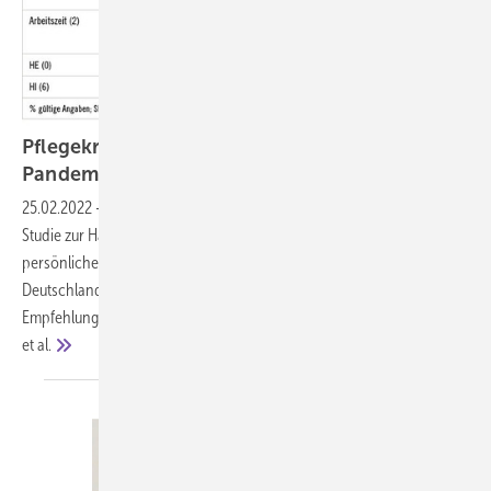
Pflegekräfte mit Hautproblemen in der
Pandemie
25.02.2022
-
Prävention Der folgende Beitrag beschreibt eine
Studie zur Häufigkeit von Hautirritationen durch das Verwenden von
persönlicher Schutzausrüstung während der Covid-19-Pandemie in
Deutschland. Wie belastet ist das Pflegepersonal? Welche
Empfehlungen zur Prävention werden diskutiert? Claudia Westermann
et
al.