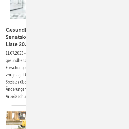
bnenin – stock.adobe.com
Gesundheitsschutz am Arbeitsplatz: DFG-
Senatskommission legt MAK- und BAT-Werte-
Liste 2023
vor
11.07.2023
-
Die Ständige Senatskommission zur Prüfung
gesundheitsschädlicher Arbeitsstoffe der Deutschen
Forschungsgemeinschaft (DFG) hat die 59. MAK- und BAT-Werte-Liste
vorgelegt. Die Liste wurde jetzt an den Bundesminister für Arbeit und
Soziales übergeben und dient als wesentliche Grundlage für
Änderungen und Anpassungen gesetzlicher Regelungen im
Arbeitsschutz.