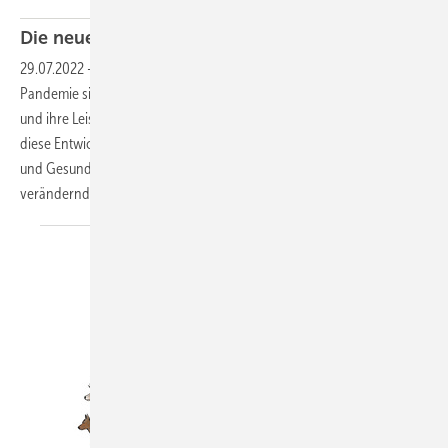
Die neue Sichtbarkeit des
Arbeitsschutzes
29.07.2022
-
Arbeits- und Gesundheitsschutz Mit der Corona-
Pandemie sind die Beratenden zum Arbeits- und Gesundheitsschutz
und ihre Leistungen sichtbarer geworden. Der Beitrag beleuchtet
diese Entwicklung und analysiert die Rolle der Beratung im Arbeits-
und Gesundheitsschutz vor dem Hintergrund einer sich
verändernden Arbeitswelt. Katrin
Zittlau