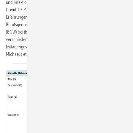
und Infektionsschutz in Bezug auf Desinfektionsmittel seit Beginn der
Covid-19-Pandemie gelebt? Im folgenden Beitrag wird über die
Erfahrungen von sechs Präventionsberatenden der
Berufsgenossenschaft für Gesundheitsdienst und Wohlfahrtspflege
(BGW) bei ihren Besuchen von Kleinst- und Kleinbetrieben
verschiedener Branchen berichtet. Die Erfahrungen wurden in
leitfadengestützten narrativen Interviews zusammengetragen. Martina
Michaelis et
al.