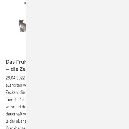
Das Frühjahr und die Sommertage nähern sich
– die Zecken
ebenfalls
28.04.2022
-
Gesundheitsschutz Im Frühjahr erwachen in Europa
allerorten verstärkt Aktivitäten in der Tierwelt – so auch bei den
Zecken, die auf Pflanzen lauern, vorbeistreifende Menschen und
Tiere befallen und sich dann von deren Blut ernähren. Damit das Blut
während des Saugens nicht gerinnt und ihre Mundwerkzeuge
dauerhaft verstopft, injizieren sie Speichel, der das Blut flüssig hält –
leider aber auch – je nach Land – eventuell lebensbedrohliche
Krankheitserreger. Daher ist es wichtig, sich durch Aufsprühen von