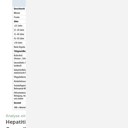
Analyse eines Zeittrends über 25 Jahre
Hepatitis B und C bei Beschäftigten im