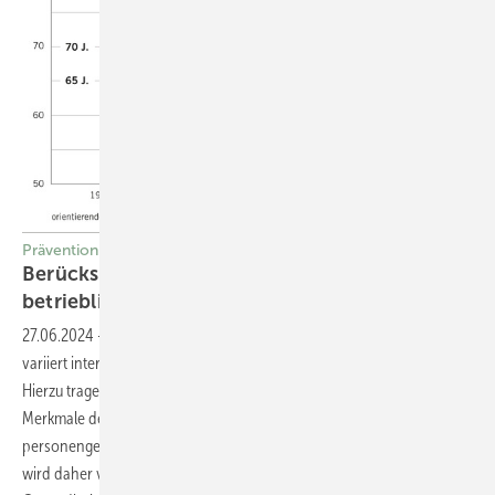
Prävention
Berücksichtigung von Altersaspekten in der
betrieblichen
Prävention
27.06.2024
-
Die Leistung von Beschäftigten an ihrem Arbeitsplatz
variiert inter- und intra­individuell innerhalb eines großen Spektrums.
Hierzu tragen neben zahlreichen Faktoren des Arbeitsplatzes auch
Merkmale der betreffenden Person selbst bei. Einen der
personengebun­denen Einflussfaktoren stellt das Lebensalter dar. Es
wird daher vorgeschlagen, Altersaspekte im betrieblichen