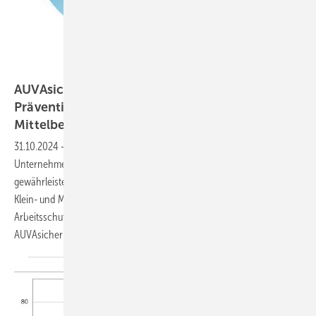
AUVAsicher: Das österreichische Modell der
Präventionsberatung für Klein- und
Mittelbetriebe
31.10.2024
-
In der sich wandelnden Arbeitswelt müssen
Unternehmen die Gesundheit und Sicherheit ihrer Beschäftigten
gewährleisten und gesetzliche Anforderungen erfüllen. Besonders
Klein- und Mittelbetriebe (KMU) haben oft begrenzte Ressourcen für
Arbeitsschutzmaßnahmen. Hier setzt das österreichische Modell
AUVAsicher
an.