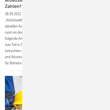
Arbeitswelt im Wandel – wie verändern sich die
Zahlen?
28.09.2022
-
Arbeits- und Gesundheitsschutz Die Broschüre
„Arbeitswelt im Wandel. Zahlen – Daten – Fakten“ gibt in ihrer
aktuellen Ausgabe 2022 wieder einen Überblick über Entwicklungen
rund um den Arbeits- und Gesundheitsschutz in Deutschland. Der
folgende Artikel greift einige der wesentlichen Veränderungen auf, die
zum Teil in Zusammenhang mit der SARS-CoV-2-Pandemie zu
betrachten sind. Der Beitrag geht neben Unfall-, Berufskrankheiten-
und Arbeitsunfähigkeitsgeschehen auf besondere Herausforderungen
für Betriebe und Beschäftigte ein. Anke
Siefer