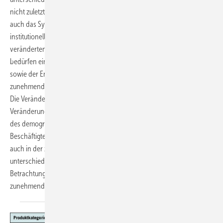
nicht zuletzt die Frage, wie der Schutz der Beschäftigten und damit
auch das System des Arbeitsschutzes als zentrale Träger des
institutionellen Schutzgedankens die betriebliche Gestaltung dieser
veränderten Anforderungen begleiten. Chancen und Risiken
bedürfen einer systematischen Betrachtung im Sinne der Bewertung
sowie der Entwicklung von Gestaltungslösungen vor dem Hintergrund
zunehmender Optionen.
Die Veränderungen werden auch von zentralen gesellschaftlichen
Veränderungen begleitet, die sich zum Beispiel in den Auswirkungen
des demografischen Wandels mit abnehmendem
Beschäftigtenpotenzial zeigt (Statistisches Bundesamt 2022), aber
auch in der zunehmenden Fokussierung auf die Vereinbarkeit der
unterschiedlichen Lebensbereiche. Beide Aspekte machen eine
Betrachtung des nachhaltigen Einsatzes des Erwerbspotenzials
zunehmend wichtig. Beate
Beermann