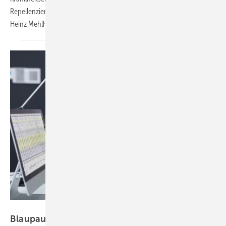
Repellenzien zu schützen, was meist aber nur wenige Stunden anhält.
Heinz
Mehlhorn
contrastwerkstatt – stock.adobe.de
Blaupause für Arbeitsmedizin im Demografie-,