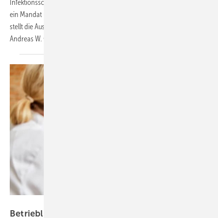
Infektionsschutzmaßnahmen eingebunden. Der ÖGD benötigt aber
ein Mandat über den reinen Gesundheitsschutz hinaus. Dieser Beitrag
stellt die Ausgangslage dar und Ansätze zur Weiterentwicklung vor.
Andreas W. Gold, Kayvan
Bozorgmehr
Robert Kneschke – stock.adobe.com
Betrieblicher Gesundheitsschutz: Spürbare