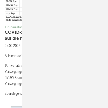
Ein narratives Review
COVID-19 ist impfpräventabel – aber es kommt
auf die richtige Impfstrategie
an
25.02.2022
-
A. Kozak1
A. Nienhaus1,2
1Universitätsklinikum Hamburg-Eppendorf, Institut für
Versorgungsforschung in der Dermatologie und bei Pflegeberufen
(IVDP), Competenzzentrum für Epidemiologie und ­
Versorgungsforschung bei Pflegeberufen (CVcare), Hamburg
2Berufsgenossenschaft für Gesundheitsdienst
und...