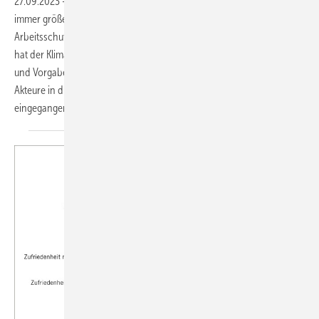
27.09.2023
-
Arbeitsschutz Die Folgen des Klimawandels haben
immer größere Auswirkungen auf die Arbeits­welt. Aus Sicht des
Arbeitsschutzes stellen sich verschiedene Fragen: Welche Auswirkung
hat der Klima­wandel konkret? Gibt es schon rechtliche Regelungen
und Vorgaben für den Arbeitsschutz? Wer sind die verschiedenen
Akteure in diesem Kontext? Nachfolgend wird darauf näher
eingegangen. Kersten
Bux