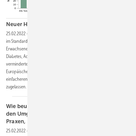
Neuer Hepatitis-B-Impfstoff für
Erwachsene
25.02.2022
-
Impfen Traditionelle Hepatitis-B-Impfstoffe benötigen
im Standardschema drei Dosen innerhalb von sechs Monaten.
Erwachsene ab dem Alter von 40 Jahren, Männer, Personen mit
Diabetes, Adipöse und Raucherinnen/Raucher zeigen eine
verminderte Immunantwort auf diese Impfstoffe. Seit 2021 ist in der
Europäischen Union (EU) ein neuer Hepatitis-B-Impfstoff mit einem
einfacheren Dosierungsschema und hohem Immunansprechen
zugelassen. Florian Lienert, Andrea
Kühberger
Wie beurteilen BGW-Präventionsberatende
den Umgang mit Desinfektionsmitteln in
Praxen, Kitas und
Friseursalons?
25.02.2022
-
Arbeits- und Infektionsschutz Wie wird der Arbeits-