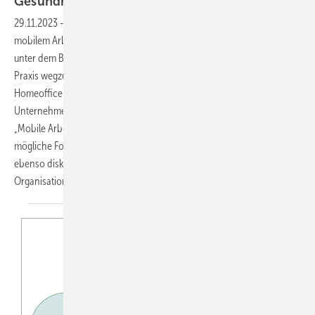
­Gesundheitsschutz
29.11.2023
-
Im Zuge der COVID-19-Pandemie hat die Bedeutung von
mobilem Arbeiten stark an Bedeutung gewonnen und ist heute auch
unter dem Begriff „Hybrid Work“ nicht mehr aus der betrieblichen
Praxis wegzudenken. Das Arbeiten im Zug, im Café oder im
Homeoffice an teilweise improvisierten Arbeitsplätzen stellt die
Unternehmen vor neue Herausforderungen. Im Kongressblock
„Mobile Arbeit“ wurden auf der Messe Arbeitsschutz Aktuell 2022
mögliche Formen der Arbeitsplatzgestaltung bei mobiler Arbeit
ebenso diskutiert wie deren Auswirkungen auf die betriebliche
Organisation und Kommunikation. Torsten
Opitz