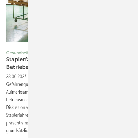
Foto: © ocean_nikonos-stock.adobe.com
Gesundheitsschutz
Staplerfahrende im Fokus der
­Betriebsmedizin
28.06.2023
-
Flurförderfahrzeuge sind grundsätzlich als mögliche
Gefahrenquelle im innerbetrieblichen Verkehr zu betrachten, die der
Aufmerksamkeit des Arbeits- und Gesundheitsschutzes bedarf. Im
betriebsmedizinischen Aufgabenbereich konzentriert sich die
Diskussion vornehmlich auf gesundheitliche Eignungsaspekte der
Staplerfahrenden. Daher ist zu erörtern, welches
präventivmedizinische Methodeninventar dem Gesundheitsschutz
grundsätzlich zur Verfügung steht. Manfred
Albrod