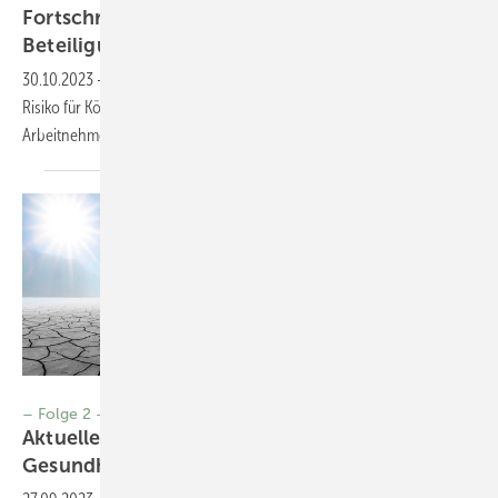
Fortschritte, aber oft Defizite bei der
Beteiligung von
Beschäftigten
30.10.2023
-
Schlechte Arbeitsbedingungen stellen ein erhebliches
Risiko für Körper und Psyche von Arbeitnehmerinnen und
Arbeitnehmern
dar.
Foto: © by-studio-stock.adobe.com
– Folge 2 –
Aktuelles aus dem Arbeits- und
­Gesundheitsschutz