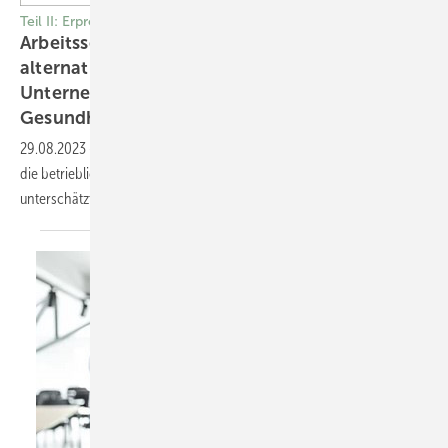
Teil II: Erprobung in einer Maßnahme für Kleinunternehmen
Arbeitsschutz „im Huckepack“ – ein
alternatives Konzept zur Ansprache von
Unternehmen auf ­Sicherheits- und
1
Gesundheitsthemen
29.08.2023
-
Kleinunternehmerinnen und -unternehmer stellen für
die betriebliche Präventionsarbeit eine herausfordernde und bisher
unterschätzte Zielgruppe
dar.