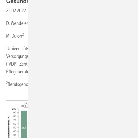
­Gesundheitsdienst
1,2
25.02.2022
-
A. Nienhaus
2
D. Wendeler
2
M. Dulon
1
Universitätsklinikum Hamburg-Eppendorf (UKE), Institut für
Versorgungsforschung in der Dermatologie und bei Pflegeberufen
(IVDP), Zentrum für Epidemiologie und ­Versorgungsforschung bei
Pflegeberufen (CVcare), Hamburg
2
Berufsgenossenschaft für
Gesundheitsdienst...