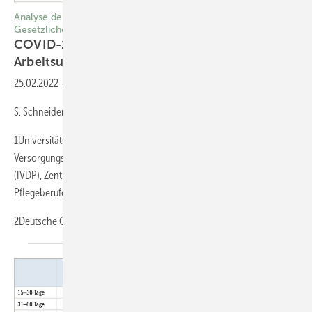
Analyse der gemeldeten und anerkannten Fälle der Deutschen
Gesetzlichen Unfallversicherung
COVID-19 als Berufskrankheit und
Arbeitsunfall
25.02.2022
-
A. Nienhaus1
S. Schneider2
1Universitätsklinikum Hamburg-Eppendorf, Institut für
Versorgungsforschung in der Dermatologie und bei Pflegeberufen
(IVDP), Zentrum für Epidemiologie und Versorgungsforschung bei
Pflege­berufen (CVcare), Hamburg
2Deutsche Gesetzliche Unfallversicherung e.V.
(DGUV)...