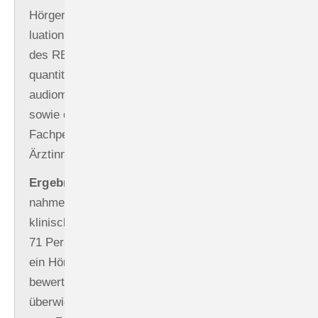
Hörgerätefachgeschäft eingeladen. Die Eva­
luation des Screening-Ansatzes erfolgte mithilfe
des RE-AIM-Frameworks und umfasste
quantitative Daten zu Teilnahme,
audiometrischen Ergebnissen und Fragebögen
sowie qualitative Interviews mit Teilnehmenden,
Fachpersonal der Hörgerätefachgeschäfte sowie
Ärztinnen und Ärzten.
Ergebnisse:
Von 1604 eingeladenen Personen
nahmen 319 (20 %) am Screening teil. Ein
klinisch relevanter Hörverlust fand sich bei
71 Personen (22 %). Fünf Teilnehmende kauften
ein Hörgerät. Teilnehmende und Fachpersonen
bewerteten das Screening-Aangebot
überwiegend positiv und hoben insbesondere die