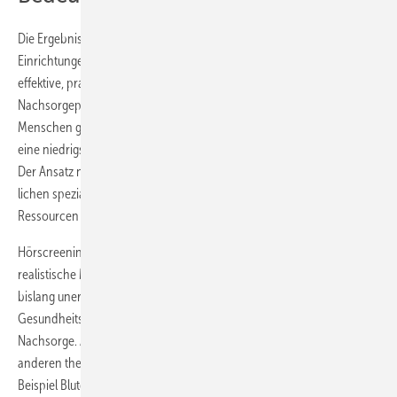
Die Ergebnisse zeigen, dass Hörscreenings außerhalb medizinischer
Einrichtungen, beispielsweise in Hörgerätefachgeschäften, eine
effektive, praktikable und akzeptierte Ergänzung zu bestehenden
Nachsorgeprogrammen darstellen. Das Angebot ist insbesondere für
Menschen geeignet, die keine organisierte Nachsorge besuchen oder
eine niedrigschwellige Alternative außerhalb der Klinik bevorzugen.
Der Ansatz nutzt bestehende Infrastruktur, erfordert keine zusätz­
lichen spezialisierten Einrichtungen und kann daher mit begrenzten
Ressourcen umgesetzt werden.
Hörscreenings in Hörgerätefachgeschäften stellen also eine
realistische Möglichkeit dar, um Versorgungslücken zu reduzieren und
bislang unerkannte Hörprobleme zu identifizieren, insbesondere in
Gesundheitssystemen mit begrenzten Kapazitäten für spezialisierte
Nachsorge. Ähnliche Ansätze könnten zur Früh­erfassung von
anderen therapiebedingten Spätfolgen entwickelt werden, wie zum
Beispiel Blutdruckmessung, Hautuntersuchungen oder