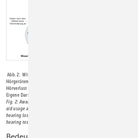
Abb. 2:
Wissen über eigene Hörminderung und Nutzung von
Hörgeräten bei Teilnehmenden mit klinisch relevantem
Hörverlust (SIOP-Boston-Skala Grad 2–4) nach dem Hörtest.
Eigene Darstellung
Fig. 2: Awareness of one’s own hearing impairment and hearing
aid usage among participants with clinically significant
hearing loss (SIOP-Boston Scale Grades 2–4) following the
hearing test. Own illustration
Bedeutung für die Praxis