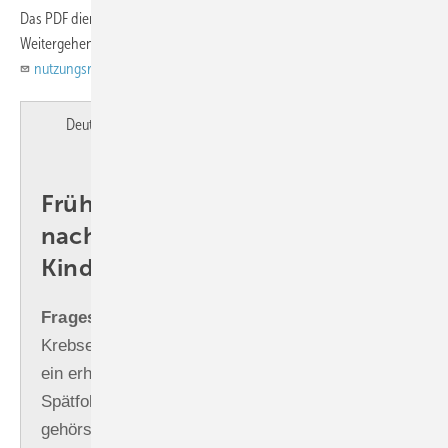
Das PDF dient ausschließlich dem persönlichen Gebrauch! -
Weitergehende Rechte bitte anfragen unter:
nutzungsrechte@asu-arbeitsmedizin.com
.
Deutsch
English
Früherkennung von Hörverlust
nach einer Krebserkrankung im
Kindesalter
Fragestellung:
Menschen, die eine
Krebserkrankung als Kind überlebt ­haben, haben
ein erhöhtes Risiko für therapiebedingte
Spätfolgen, darunter Hörverlust nach
gehörschädigender (ototoxischer) Behandlung.