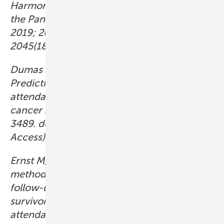
Harmonization Group in collaboration with
the PanCare Consortium. Lancet Oncol
2019; 20: e29–41. doi:10.1016/S1470-
2045(18)30858-1 (Open Access).
Dumas A, Milcent K, Bougas N et al.:
Predictive factors of long-term follow-up
attendance in very long-term childhood
cancer survivors. Cancer 2023; 129: 3476–
3489. doi:10.1002/cncr.34944 (Open
Access).
Ernst M, Brähler E, Faber J et al.: A mixed-
methods investigation of medical
follow-up in long-term childhood cancer
survivors: What are the reasons for non-
attendance? Front Psychol 2022; 13: