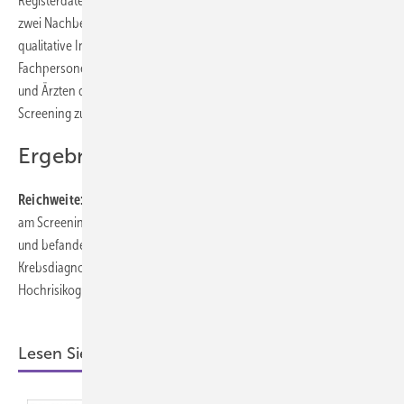
Registerdaten sowie Fragebogendaten, die vor dem Hörtest und in
zwei Nachbefragungen erhoben wurden. Ergänzend wurden
qualitative Interviews mit ausgewählten Teilnehmenden,
Fachpersonen aus den Hörgerätefachgeschäften sowie Ärztinnen
und Ärzten durchgeführt, um Erfahrungen und Meinungen zum
Screening zu erfassen.
Ergebnisse
Reichweite:
Von 1604 eingeladenen Personen nahmen 319 (20 %)
am Screening teil. Die Teilnehmenden waren im Median 33 Jahre alt
und befanden sich – ebenfalls im Median – 26 Jahre nach ihrer
Krebs­diagnose. Insgesamt gehörten 83 der Teilnehmenden zur
Hochrisikogruppe (26 %) und 236 zur Standardrisikogruppe (74 %).
Lesen Sie auch: