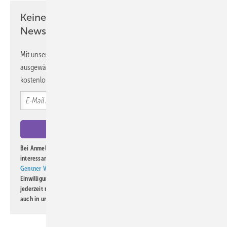
Keine Zeit? Kein Problem mit dem ASU
Newsletter!
Mit unserem Newsletter erhalten Sie regelmäßig von uns
ausgewählte Informationen und Neuigkeiten, gebündelt und
kostenlos direkt ins Postfach.
Bei Anmeldung zu diesem Newsletter bin ich damit einverstanden, über
interessante Verlags- und Online-Angebote
der Marken der Alfons W.
Gentner Verlag GmbH & Co. KG
informiert zu werden. Diese
Einwilligung kann ich jederzeit widerrufen und eine Abmeldung ist
jederzeit möglich. Informationen zum Umgang mit Daten finden Sie
auch in unserer
Datenschutzerklärung
.