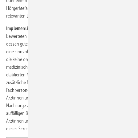
oder einem Arzt besprechen konnten. Das Personal der
Hörgerätefachgeschäften berichtete positive Erfahrungen und keine
relevanten Durchführungsprobleme.
Implementierung und Instandhaltung:
Klinische Fachpersonen
bewerteten das Screening-Angebot insgesamt positiv und hoben
dessen gute Zugänglichkeit und Flexibilität hervor. Sie sahen darin
eine sinnvolle Ergänzung für ehemalige Patientinnen und Patienten,
die keine organisierte Nachsorge wahrnehmen oder ungern
medizinische Einrichtungen aufsuchen. Für Personen, die bereits in
etablierten Nachsorgeprogrammen betreut werden, wurde der
zusätzliche Nutzen als geringer eingeschätzt. Wichtig erschien den
Fachpersonen, dass Untersuchungsergebnisse an die behandelnden
Ärztinnen und Ärzte gelangen, um eine Einbettung in die medizinische
Nachsorge zu gewährleisten und klare Handlungsempfehlungen bei
auffälligen Befunden zu ermöglichen. Zusammen mit den befragten
Ärztinnen und Ärzten wurde ein Konzept zur möglichen Umsetzung
dieses Screening-Ansatzes erarbeitet.