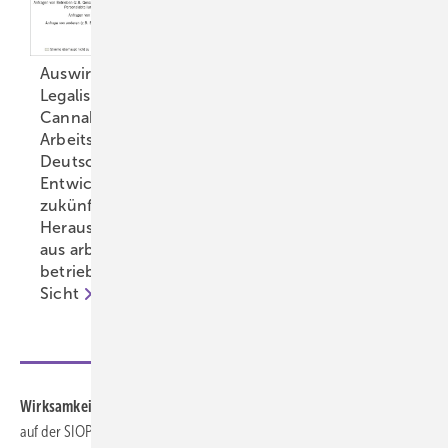
Auswirkungen der
Legalisierung von
Cannabis auf die
Arbeitswelt in
Akustische
Deutschland: Aktuelle
Arbeitsumgebung und
Entwicklungen und
Anforderungsniveau
zukünftige
unterschiedlicher
Herausforderungen
Tätigkeiten: Ergebnisse
aus arbeits- und
der BIBB/BAuA-
betriebsmedizinischer
Erwerbstätigenbefragung
Sicht
2024
Wirksamkeit:
Klinisch relevanter Hörverlust, definiert als Grad 2–4
auf der SIOP-Boston Ototoxizitätsskala, wurde bei 71 Personen (22 %)