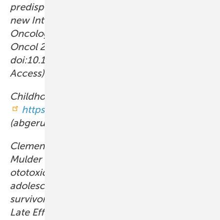
predisposition, and protection, including a
new International Society of Pediatric
Oncology Boston ototoxicity scale. J Clin
Oncol 2012; 30: 2408–2417.
doi:10.1200/JCO.2011.39.1110 (Open
Access).
Childhood Cancer Registry (ChCR):
https://www.childhoodcancerregistry.ch/
(abgerufen am 01.02.2025).
Clemens E, van den Heuvel-Eibrink MM,
Mulder RL et al.: Recommendations for
ototoxicity surveillance for childhood,
adolescent, and young adult cancer
survivors: a report from the International
Late Effects of Childhood Cancer Guideline