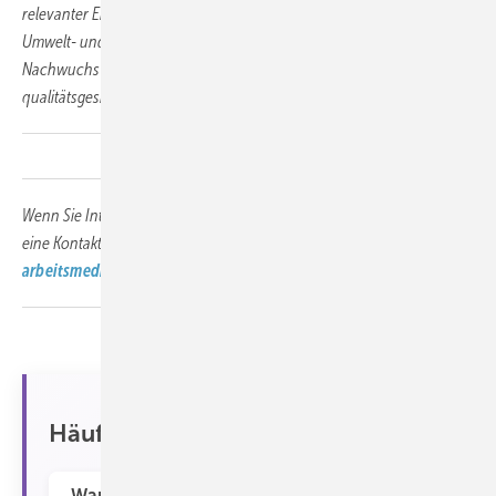
relevanter Ergebnisse in Betriebsmedizin, Prävention, Rehabilitation,
Umwelt- und Sozialmedizin stärken und
Nachwuchswissenschaftlerinnen und -wissenschaftlern eine frühe,
qualitäts­gesicherte Publikationsmöglichkeit bieten.
Wenn Sie Interesse an unserem Angebot haben, freuen wir uns über
eine Kontaktaufnahme unter
wissenschaft@asu-
arbeitsmedizin.com
Häufig gestellte Fragen (FAQ)
Warum ist die Früherkennung von