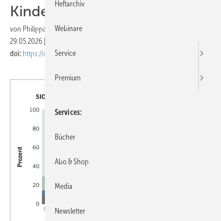
Heftarchiv
Kindesalter
Webinare
von
Philippa Jörger
29.05.2026
|
Veröffentlicht in
Ausgabe 06-2026
|
Druckvorschau
Service
doi:
https://doi.org/10.17147/asu-1-537735
Premium
Services
Bücher
Abo & Shop
Media
Newsletter