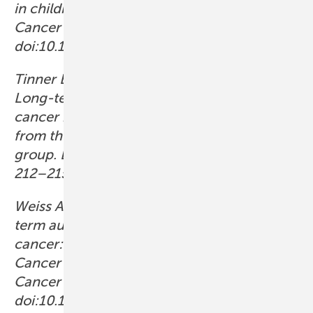
in childhood cancer survivors. Pediatr Blood
Cancer 2022; 69: e29755.
doi:10.1002/pbc.29755 (Open Access).
Tinner EM, Gumy Pause F, Diezi M et al.:
Long-term follow-up after childhood
cancer in Switzerland: a position statement
from the pediatric Swiss LTFU working
group. Bulletin Suisse du Cancer 2019; 39:
212–215.
Weiss A, Sommer G, Kasteler R et al.: Long-
term auditory complications after childhood
cancer: A report from the Swiss Childhood
Cancer Survivor Study. Pediatr Blood
Cancer 2017; 64: 364–373.
doi:10.1002/pbc.26212 (Open Access).