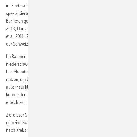
im Kindesalter, organisatorischer Aufwand, die Distanz zu
spezialisierten Zentren, Kosten sowie teilweise auch emotionale
Barrieren gegenüber medizinischen Einrichtungen (Baenziger et al.
2018; Dumas et al. 2023; Ernst et al. 2022; Rebholz et al. 2011; Michel
et al. 2011). Zentral organisierte, spezialisierte Nachsorgekliniken in
der Schweiz haben oft begrenzte Kapazitäten (Tinner et al. 2019).
Im Rahmen dieser Doktorarbeit testeten wir daher einen neuen,
niederschwelligen Ansatz für Hörscreenings. Die Idee bestand darin,
bestehende Infrastrukturen – konkret Hörgerätefachgeschäfte – zu
nutzen, um Überlebenden ein niedrigschwelliges Screening-Angebot
außerhalb klinischer Strukturen anzubieten. Ein solches Angebot
könnte den Zugang zu Hörtests im Rahmen der Nachsorge
erleichtern.
Ziel dieser Studie war es, die Durchführbarkeit eines solchen
gemeindebasierten Ansatzes für Hörscreenings bei Überlebenden
nach Krebs im Kindesalter zu untersuchen.