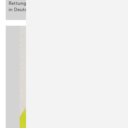
Rettungsdienstmitarbeitenden und Pflegekräften
in Deutschland: eine
Querschnittsstudie