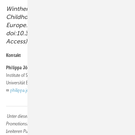
Winther JF, Kenborg L, Byrne J et al.:
Childhood cancer survivor cohorts in
Europe. Acta Oncol 2015; 54: 655–668.
doi:10.3109/0284186X.2015.1008648 (Open
Access).
Kontakt
Philippa Jörger, PhD
Institute of Social and Preventive Medicine (ISPM)
Universität Bern
philippa.joerger@unibe.ch
Unter dieser Rubrik möchten wir hervorragende Abschluss- und
Promotionsarbeiten in der Arbeits-, Sozial- und Umweltmedizin einem
breiteren Publikum zugänglich machen, den Transfer