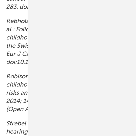
283. doi:10.1016/S2352-4642(21)00020-1.
Rebholz CE, von der Weid NX, Michel G et
al.: Follow-up care amongst long-term
childhood cancer survivors: a report from
the Swiss Childhood Cancer Survivor Study.
Eur J Cancer 2011; 47: 221–229.
doi:10.1016/j.ejca.2010.09.017.
Robison LL, Hudson MM: Survivors of
childhood and adolescent cancer: life-long
risks and responsibilities. Nat Rev Cancer
2014; 14: 61–70. doi:10.1038/nrc3634
(Open Access).
Strebel S, Mader L, Sláma T et al.: Severity of
hearing loss after platinum chemotherapy