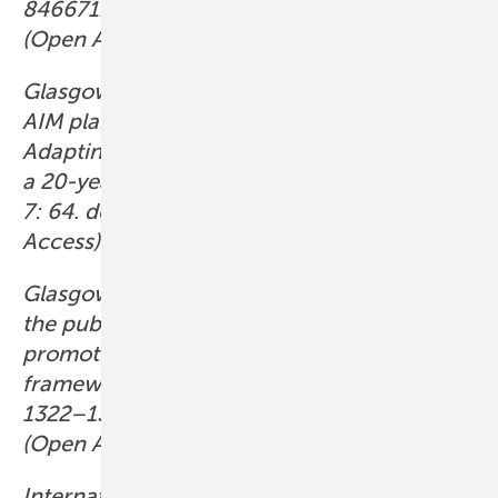
846671. doi:10.3389/fpsyg.2022.846671
(Open Access).
Glasgow RE, Harden SM, Gaglio B et al.: RE-
AIM planning and evaluation framework:
Adapting to new science and practice with
a 20-year review. Front Public Health 2019;
7: 64. doi:10.3389/fpubh.2019.00064 (Open
Access).
Glasgow RE, Vogt TM, Boles SM: Evaluating
the public health impact of health
promotion interventions: the RE-AIM
framework. Am J Public Health 1999; 89:
1322–1327. doi:10.2105/ajph.89.9.1322
(Open Access).
International Guideline Harmonization