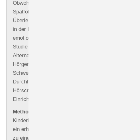
Obwohl eine frühzeitige Erkennung solcher
Spätfolgen wichtig ist, nehmen viele erwachsene
Überlebende nicht an Nachsorgeuntersuchungen
in der Klinik teil, da die Besuche logistisch oder
emotional belastend sein können. In unserer
Studie offerierten wir den Teilnehmenden eine
Alternative: ein Hörscreening in
Hörgerätefachgeschäften in der ganzen
Schweiz. Ziel der Studie war es, die
Durchführbarkeit eines niedrigschwelligen
Hörscreenings außerhalb klinischer
Einrichtungen zu untersuchen.
Methode:
Erwachsene aus dem Schweizer
Kinderkrebsregister, die aufgrund ihrer Therapien
ein erhöhtes Risiko für Hörverlust haben, wurden
zu einem kostenlosen Hörtest in einem