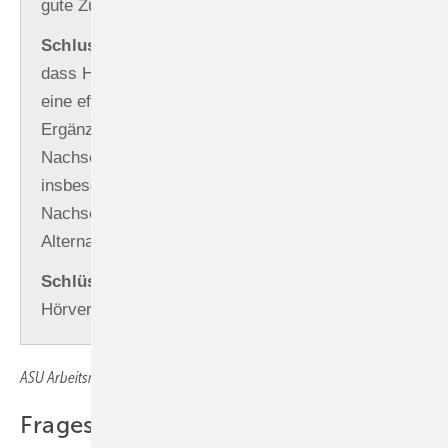
gute Zugänglichkeit hervor.
Schlussfolgerungen:
Die Ergebnisse zeigen,
dass Hörscreenings in Hör­gerätefachgeschäften
eine effektive, praktikable und akzeptierte
Ergänzung zu bestehenden
Nachsorgeprogrammen darstellen können,
insbesondere für Überlebende, die keine
Nachsorge besuchen oder eine niedrigschwellige
Alternative bevorzugen.
Schlüsselwörter:
Krebserkrankung –
Hörverlust – Hörscreening
ASU Arbeitsmed Sozialmed Umweltmed 2025; 61 : 363 –366
Fragestellung