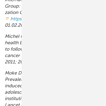
Group: International Guideline Harmoni­
zation Group 2024.
https://www.ighg.org/
(abgerufen am
01.02.2025).
Michel G, Kuehni CE, Rebholz CE et al.: Can
health beliefs help in explaining attendance
to follow-up care? The Swiss childhood
cancer survivor study. Psychooncology
2011; 20: 1034–1043. doi:10.1002/pon.1823.
Moke DJ, Luo C, Millstein J et al.:
Prevalence and risk factors for cisplatin-
induced hearing loss in children,
adolescents, and young adults: a multi-
institutional North American cohort study.
Lancet Child Adolesc Health 2021; 5: 274–