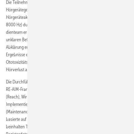
Die Teilnehmenden vereinbarten selbstständig einen Termin in einem
Hörgerätegeschäft ihrer Wahl. Dort wurde durch zertifizierte
Hörgeräteakustiker eine bilaterale Reintonaudiometrie (125 bis
8000 Hz) durchgeführt. Alle Teilnehmenden sowie auch das Stu­
dienteam erhielten eine Kopie des Befundes. Bei auffälligen oder
unklaren Befunden wurde den Teilnehmenden eine ärztliche
Abklärung empfohlen. Die Auswertung der audiometrischen
Ergebnisse erfolgte durch das Studienteam anhand der SIOP-Boston-
Ototoxizitätsskala (Brock et al. 2012), wobei klinisch relevanter
Hörverlust als Grad 2–4 definiert wurde (Moke et al. 2021).
Die Durchführbarkeit des Screeningprogramms wurde mithilfe des
RE-AIM-Frameworks evaluiert, das die Dimensionen Reichweite
(Reach), Wirksamkeit (Effectiveness), Adoption (Adoption),
Implementierung (Implementation) und Instandhaltung
(Maintenance) umfasst (Glasgow et al. 1999, 2019). Die Evaluation
basierte auf einem Mixed-Methods-Ansatz: Die quantitativen Daten
beinhalten Teilnahmeraten, audiometrische Ergebnisse, klinische