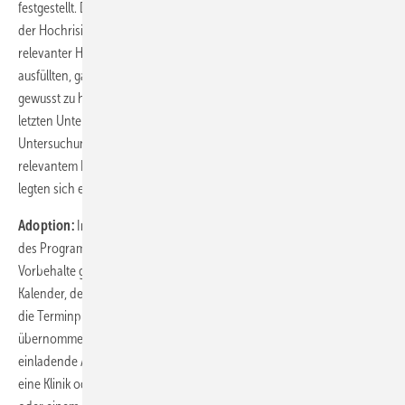
festgestellt. Davon waren 34 in der Standardrisikogruppe und 37 in
der Hochrisikogruppe (
Abb. 1
). Von 59 Teilnehmenden mit klinisch
relevanter Hörminderung, die nach dem Hörtest einen Fragebogen
ausfüllten, gaben 13 (22 %) an, zuvor nichts von ihrem Hörverlust
gewusst zu haben oder eine Veränderung des Schweregrades seit der
letzten Untersuchung bemerkt zu haben (
Abb. 2
). Nach der
Untersuchung suchten 19 Teilnehmende (32 %) mit klinisch
relevantem Hörverlust eine Ärztin oder einen Arzt auf und 5 (8 %)
legten sich ein neues Hörgerät zu.
Adoption:
Interviewte Teilnehmende schätzten die Bequemlichkeit
des Programms und die Integration im Alltag. Einige äußerten
Vorbehalte gegenüber dem Hörtest als zusätzlichem Termin in ihrem
Kalender, den sie organisieren und besuchen müssen, wohingegen
die Terminplanung bei der zentral organisierten Nachsorge für sie
übernommen wird. Viele schätzten die ungezwungene und
einladende Atmosphäre in Hörgerätegeschäften, andere bevorzugten
eine Klinik oder Praxis, in der sie die Ergebnisse sofort mit einer Ärztin