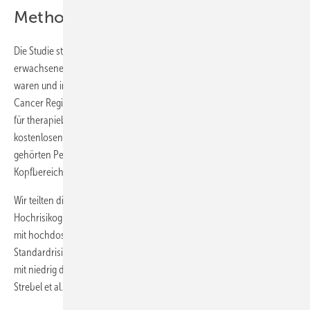
Methoden
Die Studie stützte sich auf eine populationsbasierte Stichprobe
erwachsener Personen, die vor dem 21. Lebensjahr an Krebs erkrankt
waren und im Schweizer Kinderkrebsregister erfasst sind (Childhood
Cancer Registry 2025). Alle Personen mit potenziell erhöhtem Risiko
für therapiebedingten Hörverlust erhielten eine Einladung zu einem
kostenlosen Hörtest in einem Hörgerätefachgeschäft ihrer Wahl. Dazu
gehörten Personen nach Chemotherapie oder nach Bestrahlung im
Kopfbereich.
Wir teilten die Teilnehmenden in zwei Risikogruppen ein: eine
Hochrisikogruppe (behandelt mit platinhaltiger Chemotherapie oder
mit hochdosierter Bestrahlung im Kopfbereich) sowie eine
Standardrisikogruppe (behandelt mit anderer Chemotherapie oder
mit niedrig dosierter Bestrahlung im Kopfbereich) (Weiss et al. 2017;
Strebel et al. 2022; Clemens et al. 2019).