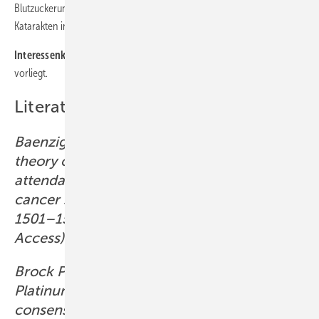
Blutzuckeruntersuchungen in Apotheken oder Früherfassung von
Katarakten in Optikergeschäften.
Interessenkonflikt:
Die Autorin gibt an, dass kein Interessenkonflikt
vorliegt.
Literatur
Baenziger J, Roser K, Mader L et al.: Can the
theory of planned behavior help explain
attendance to follow-up care of childhood
cancer survivors? Psychooncology 2018; 27:
1501–1508. doi:10.1002/pon.4680 (Open
Access).
Brock PR, Knight KR, Freyer DR et al.:
Platinum-induced ototoxicity in children: a
consensus review on mechanisms,