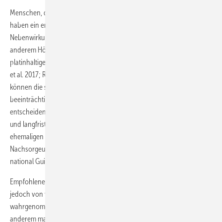
Menschen, die eine Krebserkrankung im Kindesalter überlebt haben,
haben ein erhöhtes Risiko für therapiebedingte spät auftretende ­
Nebenwirkungen, so genannte Spätfolgen. Dazu gehören unter
anderem Hörprobleme infolge ototoxischer Behandlungen wie
platinhaltiger Chemotherapie oder Bestrahlung im Kopfbereich (Weiss
et al. 2017; Robison u. Hudson 2014). Unbehandelte Hörprobleme
können die schulische Entwicklung sowie die berufliche Teilhabe
beeinträchtigen. Die Früherkennung solcher Spätfolgen ist
entscheidend, um rechtzeitig therapeutische Maßnahmen einzuleiten
und langfristige Auswirkungen zu reduzieren. Aus diesem Grund wird
ehemaligen Patientinnen und Patienten empfohlen, regelmäßig
Nachsorgeuntersuchungen durchzuführen (Winther et al. 2015; Inter­
national Guideline Harmonization Group 2024).
Empfohlene risikoadaptierte Nachsorgeuntersuchungen werden
jedoch von vielen erwachsenen Überlebenden nicht
wahrgenommen (Baenziger et al. 2018). Gründe dafür sind unter
anderem mangelndes Wissen über mögliche Spätfolgen nach Krebs