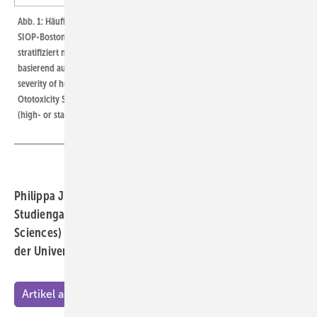
Abb. 1: Häufigkeit und Schweregrad von Hörverlust, klassifiziert nach der
SIOP-Boston-Skala für Ototoxizität bei Teilnehmenden (N = 319),
stratifiziert nach Risikogruppe (Hoch- oder Standardrisikogruppe
basierend auf der Behandlung). Eigene Darstellung Fig. 1: Frequency and
severity of hearing loss, classified according to the SIOP-Boston
Ototoxicity Scale, among participants (N = 319), stratified by risk group
(high- or standard-risk group based on treatment). Own illustration
Philippa Jörger – Kurzbeitrag zur Doktorarbeit im
Studiengang Gesundheitswissenschaften (Public Health
Sciences) am Institut für Sozial- und Präventivmedizin
der Universität Bern
Artikel als PDF