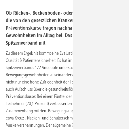
Ob Rücken-, Beckenboden- oder Ganzkörper-Training –
die von den gesetzlichen Krankenkassen geförderten
Präventionskurse tragen nachhaltig zu gesünderen
Gewohnheiten im Alltag bei. Das teilt der GKV-
Spitzenverband mit.
Zu diesem Ergebnis kommt eine Evaluation des BQS Instituts für
Qualität & Patientensicherheit. Es hat im Auftrag des GKV-
Spitzenverbands 172 Angebote untersucht, die sich gezielt mit
Bewegungsgewohnheiten auseinandersetzen. Die Evaluation zeigt
nicht nur eine hohe Zufriedenheit der Teilnehmenden, sondern gibt
auch Aufschluss über die gesundheitsfördernde Wirkung der
Präventionskurse: Bei einem Fünftel der Teilnehmerinnen und
Teilnehmer (20,1 Prozent) verbesserten sich Beschwerden im
Zusammenhang mit dem Bewegungsapparat nachhaltig. Dazu zählen
etwa Kreuz-, Nacken- und Schulterschmerzen oder
Muskelverspannungen. Der allgemeine Gesundheitszustand