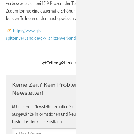
verbesserte sich bei 13,9 Prozent der Teilnehmenden nachhaltig.
Zudem konnte eine dauerhafte Erhöhung der körperlichen Aktivität
bei den Teilnehmenden nachgewiesen werden.
https://www.gkv-
spitzenverband.de/gkv_spitzenverband/presse/pressemitteilungen_und_
Teilen
Link kopieren
Keine Zeit? Kein Problem mit dem ASU
Newsletter!
Mit unserem Newsletter erhalten Sie regelmäßig von uns
ausgewählte Informationen und Neuigkeiten, gebündelt und
kostenlos direkt ins Postfach.