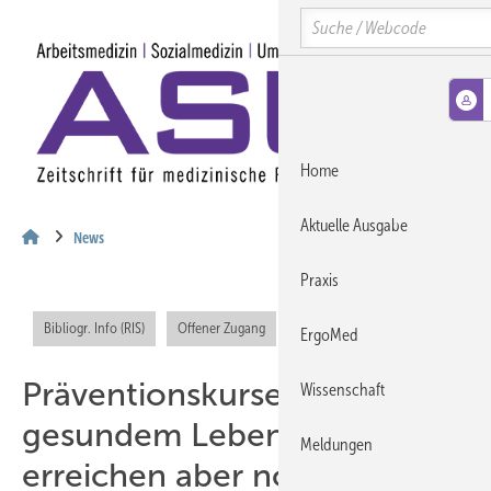
Springe
Springe
Springe
Search
auf
auf
auf
Hauptinhalt
Hauptmenü
SiteSearch
MENÜ
Home
Aktuelle Ausgabe
News
Praxis
Bibliogr. Info (RIS)
Offener Zugang
ErgoMed
Präventionskurse tragen zu
Wissenschaft
gesundem Lebensstil bei,
Meldungen
erreichen aber noch nicht