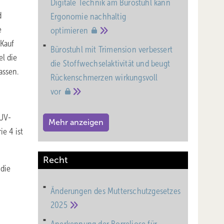
Digitale Technik am Bürostuhl kann
d
Ergonomie nachhaltig
e
optimieren
 Kauf
Bürostuhl mit Trimension verbessert
l die
die Stoffwechselaktivität und beugt
assen.
Rückenschmerzen wirkungsvoll
vor
 UV-
Mehr anzeigen
ie 4 ist
Recht
 die
Änderungen des Mutterschutz­gesetzes
2025