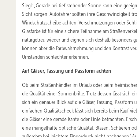
Siegl: „Gerade bei tief stehender Sonne kann eine geeig
Sicht sorgen. Autofahrer sollten ihre Geschwindigkeit t
Windschutzscheibe achten. Verschmutzungen oder Schliere
Glasfarbe ist für eine sichere Teilnahme am Straßenver
naturgetreu wieder und eignen sich deshalb besonders gut
können aber die Farbwahrnehmung und den Kontrast verä
Umständen schlechter erkennen.
Auf Gläser, Fassung und Passform achten
Ob beim Straßenhändler im Urlaub oder beim heimischen O
die Qualität einer Sonnenbrille. Trotz dessen lässt sich
sich ein genauer Blick auf die Gläser, Fassung, Passfor
einfachen Qualitätscheck lässt sich bereits beim Kauf viel
die Gläser eine gerade Kante oder Linie betrachten. Ersch
eine mangelhafte optische Qualität. Blasen, Schlieren ode
außerdem bei leichtem Fingerdruck nicht nachgeben.“ Auch