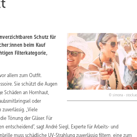
t
verzichtbaren Schutz für
cher:innen beim Kauf
tigen Filterkategorie,
or allem zum Outfit.
ssoire. Sie schützt die Augen
ige Schäden an Hornhaut,
simona - stock.
aubsmitbringsel oder
zuverlässig. „Viele
die Tönung der Gläser. Für
n entscheidend“, sagt André Siegl, Experte für Arbeits- und
rille muss schädliche UV-Strahlung zuverlässig filtern, eine zum