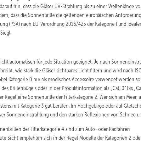
darauf hin, dass die Gläser UV-Strahlung bis zu einer Wellenlänge v
dem, dass die Sonnenbrille die geltenden europäischen Anforderung
ung (PSA) nach EU-Verordnung 2016/425 der Kategorie I und ideale
Siegl.
icht automatisch für jede Situation geeignet. Je nach Sonneneinstr
eibt, wie stark die Gläser sichtbares Licht filtern und wird nach IS
 wobei Kategorie 0 nur als modisches Accessoire verwendet werden sol
 des Brillenbügels oder in der Produktinformation als „Cat. 0“ bis „Ca
r Regel eine Sonnenbrille der Filterkategorie 2. Wer sich am Meer, 
istens mit Kategorie 3 gut beraten. Im Hochgebirge oder auf Gletsch
siver Sonneneinstrahlung und den starken Reflexionen von Schnee un
enbrillen der Filterkategorie 4 sind zum Auto- oder Radfahren
gute Sicht empfehlen sich in der Regel Modelle der Kategorien 2 oder