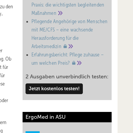
Praxis: die wichtigsten begleitenden
 zu den
Maßnahmen
V-
Pflegende Angehörige von Menschen
mit ME/CFS – eine wachsende
Heraus­forderung für die
Arbeitsmedizin
er
Erfahrungsbericht: Pflege zuhause –
ng. Ob
um welchen
Preis?
t für
für
2 Ausgaben unverbindlich testen:
ese
Jetzt kostenlos testen!
oder
ErgoMed in ASU
tern
ng