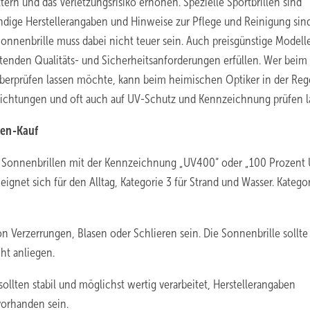
tern und das Verletzungsrisiko erhöhen. Spezielle Sportbrillen sind
ndige Herstellerangaben und Hinweise zur Pflege und Reinigung sin
Sonnenbrille muss dabei nicht teuer sein. Auch preisgünstige Modell
tenden Qualitäts- und Sicherheitsanforderungen erfüllen. Wer beim
überprüfen lassen möchte, kann beim heimischen Optiker in der Rege
schichtungen und oft auch auf UV-Schutz und Kennzeichnung prüfen l
len-Kauf
 Sonnenbrillen mit der Kennzeichnung „UV400“ oder „100 Prozent
eignet sich für den Alltag, Kategorie 3 für Strand und Wasser. Kategor
on Verzerrungen, Blasen oder Schlieren sein. Die Sonnenbrille sollte
ht anliegen.
ollten stabil und möglichst wertig verarbeitet, Herstellerangaben
vorhanden sein.