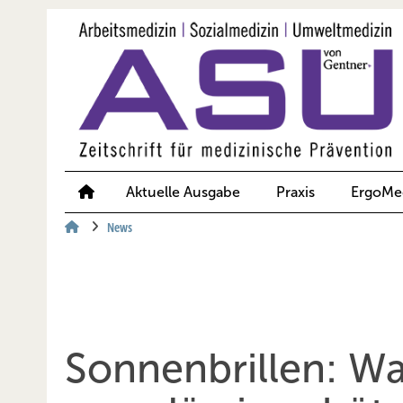
Springe
Springe
Springe
auf
auf
auf
Hauptinhalt
Hauptmenü
SiteSearch
Aktuelle Ausgabe
Praxis
ErgoMe
News
Sonnenbrillen: W