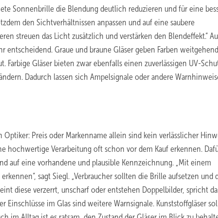
nete Sonnenbrille die Blendung deutlich reduzieren und für eine bes
rotzdem den Sichtverhältnissen anpassen und auf eine saubere
n streuen das Licht zusätzlich und verstärken den Blendeffekt.“ A
kehr entscheidend. Graue und braune Gläser geben Farben weitgehen
. Farbige Gläser bieten zwar ebenfalls einen zuverlässigen UV-Schu
ndern. Dadurch lassen sich Ampelsignale oder andere Warnhinweis
ptiker: Preis oder Markenname allein sind kein verlässlicher Hinw
 eine hochwertige Verarbeitung oft schon vor dem Kauf erkennen. Daf
m und auf eine vorhandene und plausible Kennzeichnung. „Mit einem
 erkennen“, sagt Siegl. „Verbraucher sollten die Brille aufsetzen und 
eint diese verzerrt, unscharf oder entstehen Doppelbilder, spricht da
r Einschlüsse im Glas sind weitere Warnsignale. Kunststoffgläser sol
 im Alltag ist es ratsam, den Zustand der Gläser im Blick zu behalt