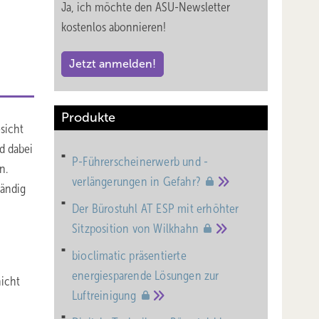
Ja, ich möchte den ASU-Newsletter
kostenlos abonnieren!
Jetzt anmelden!
Produkte
sicht
d dabei
P-Führerscheinerwerb und -
n.
verlängerungen in
Gefahr?
tändig
Der Bürostuhl AT ESP mit erhöhter
Sitzposition von
Wilkhahn
bioclimatic präsentierte
energiesparende Lösungen zur
nicht
Luftreinigung