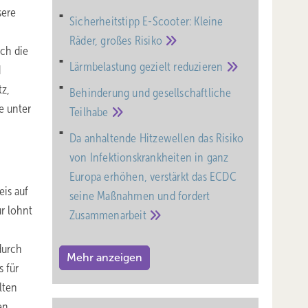
sere
Sicherheitstipp E-Scooter: Kleine
Räder, großes
Risiko
uch die
Lärmbelastung gezielt
reduzieren
d
tz,
Behinderung und gesell­schaft­liche
e unter
Teil­habe
Da anhaltende Hitzewellen das Risiko
von Infektionskrankheiten in ganz
Europa erhöhen, verstärkt das ECDC
eis auf
seine Maßnahmen und fordert
ür lohnt
Zusammenarbeit
durch
Mehr anzeigen
s für
lten
en.