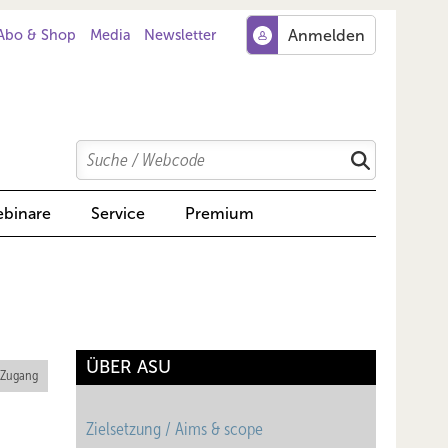
Abo & Shop
Media
Newsletter
Search
Suchen
binare
Service
Premium
ÜBER ASU
 Zugang
Zielsetzung / Aims & scope