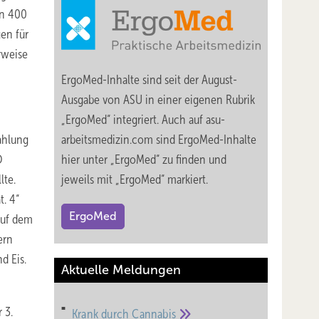
on 400
en für
rweise
ErgoMed-Inhalte sind seit der August-
Ausgabe von ASU in einer eigenen Rubrik
„ErgoMed“ integriert. Auch auf asu-
ahlung
arbeitsmedizin.com sind ErgoMed-Inhalte
O
hier unter „ErgoMed“ zu finden und
lte.
jeweils mit „ErgoMed“ markiert.
t. 4“
ErgoMed
auf dem
ern
d Eis.
Aktuelle Meldungen
 3.
Krank durch
Cannabis