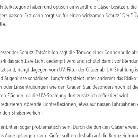
lterkategorie haben und optisch einwandfreie Gläser besitzen, die
gers passen. Erst dann sorgt sie für einen wirksamen Schutz.“ Der TÜ
le.
 besser der Schutz. Tatsächlich sagt die Tönung einer Sonnenbrille ab
tark das sichtbare Licht gedämpft wird und schützt damit vor Blendu
tzt sind, hängt dagegen vom UV-Filter der Gläser ab. UV-Strahlung is
Augenlinse schädigen. Langfristig steigt unter anderem das Risiko 
oder Linsentrübungen wie den Grauen Star. Besonders hoch ist di
 Flächen, da die UV-Strahlung dort zusätzlich reflektiert wird.
 reduzieren störende Lichtreflexionen, etwa auf nassen Fahrbahnen 
r den Straßenverkehr.
enbrillen sogar problematisch sein. Durch die dunklen Gläser erwei
ins Auge gelangen kann. Käufer sollten deshalb auf die Kennzeichnu