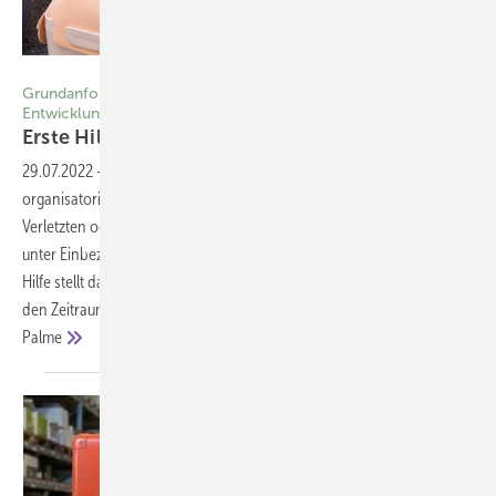
Foto: © benjaminnolte-adobe.stock.de
Grundanforderungen der betrieblichen Ersten Hilfe und
Entwicklungen im Kontext hybrider Arbeitsformen
Erste Hilfe im
Betrieb
29.07.2022
-
Erste Hilfe Unter Erster Hilfe sind alle medizinischen,
organisatorischen und betreuenden Maßnahmen an Erkrankten,
Verletzten oder Betroffenen subsumiert, die mit einfachen Mitteln und
unter Einbeziehung des Notrufs erbracht werden können. Die Erste
Hilfe stellt damit ein wesentliches Element in der Rettungskette dar, die
den Zeitraum bis zur professionellen Versorgung überbrückt. Sonja
Palme