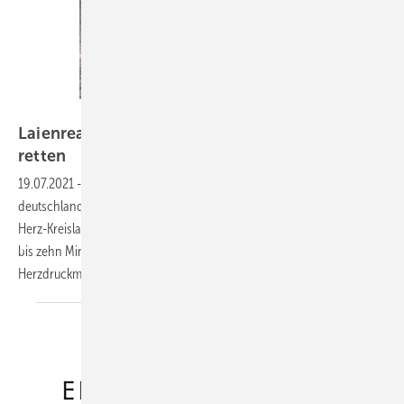
Thinkstock/Katarzyna Bialasiewicz
Laienreanimation kann Tausende von Leben
retten
19.07.2021
-
Mehr als 70.000 Menschen jährlich erleiden
deutschlandweit außerhalb eines Krankenhauses einen plötzlichen
Herz-Kreislaufstillstand. Da der Rettungsdienst durchschnittlich acht
bis zehn Minuten benötigt bis er eintrifft, kann man mit einer
Herzdruckmassage lebensrettende Maßnahmen
ergreifen.