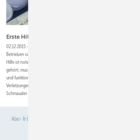
andy_Q/Thinkstock
Erste Hilfe – nur gut organisiert
wirkungsvoll
02.12.2015
-
Notfälle im Betrieb
Nach wie vor gibt es in unseren
Betrieben schwere Unfälle und lebensbedroh-liche Zustände. Erste
Hilfe ist notwendig, um Leben zu retten. Alles was zur Ersten Hilfe
gehört, muss zuverlässig auf einem hohen Niveau vorhanden sein
und funktionieren. Aus Sicht der Prävention ist die Erste Hilfe zu spät,
Verletzungen und Erkrankungen sollen erst gar nicht eintreten.
Martin
Schmauder
Abo- & Leserservice
AGB
Alle Inhalte chronologisch
Anmelden
Anmeldung & Registrierung