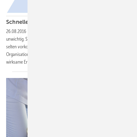
Schnelle und wirksame Erste
Hilfe
26.08.2016
-
Erste Hilfe
Was man selten braucht, ist deshalb nicht
unwichtig. Sondersituationen zeichnen sich dadurch aus, dass sie
selten vorkommen. Umso wichtiger ist es, dass durch eine gute
Organisation mit geschulten Kräften im Betrieb eine schnelle und
wirksame Erste Hilfe geleistet werden kann.
Martin
Schmauder