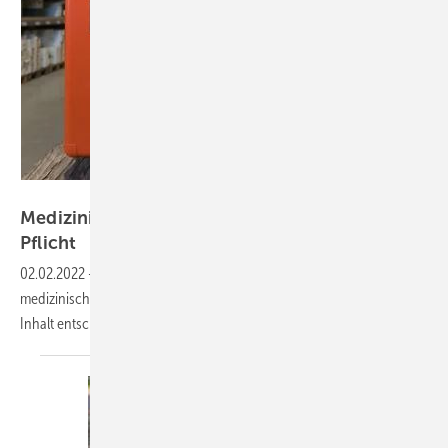
Kevin Opitz – stock adobe.com
Medizinische Masken im Verbandskasten jetzt
Pflicht
02.02.2022
-
Künftig müssen in Auto-Verbandskästen auch zwei
medizinische Masken mitgeführt werden – dafür wird beim restlichen
Inhalt
entschlackt.