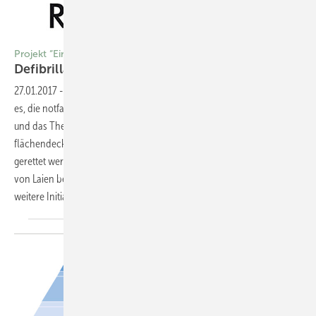
Projekt “Ein Herz für Remscheid“
Defibrillationsschulung von
Laien
27.01.2017
-
Erste Hilfe
Ziel des Projekts „Ein Herz für Remscheid“ ist
es, die notfallmedizinische Versorgung im Stadtgebiet zu verbessern
und das Thema „Laien-Reanimation“ und „Erste Hilfe“
flächendeckend zu fördern. Durch Laien-Reanimation kann Leben
gerettet werden. In anderen europäischen Ländern ist die Schulung
von Laien bereits erfolgreich etabliert. Das Projekt kann als Beispiel für
weitere Initiativen dienen.
Frank
Neveling