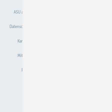
ASU abonnieren
ASU Partner
Autorenhinweise
Datenschutz
E-Paper
Gentner Verlag
Impressum
Karriere bei Gentner
Kontakt
Mediaservice
Mitgliedschaften und Engagement
Newsletter
Privacy Manager
Redaktion
RSS-Feed
Veranstaltungen / Webinare
© 2026 ASU