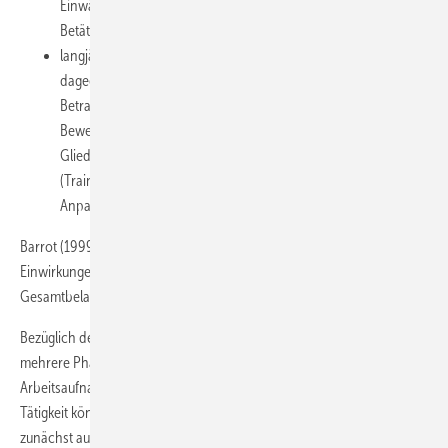
Einwärtsdrehungen der Hand bzw. des Unterarms, z. B. beim
Betätigen von Schraubendrehern.
langjährige Schwerarbeit bzw. „eintönige Fließarbeit“ kommen
dagegen als arbeitstechnische Voraussetzungen nicht in
Betracht, sofern es sich dabei nicht um unphysiologische
Bewegungsabläufe bzw. unnatürliche Haltungen der beteiligten
Gliedmaßen handelt. Hier ist eine rasche Gewöhnung
(Trainingseffekt) zu erwarten, die eine Störung des
Anpassungsgleichgewichts verhindern soll.
Barrot (1999) geht schließlich von einer arbeitstäglichen Dauer diese
Einwirkungen von jeweils mindestens 3 Stunden bei einer
Gesamtbelastung in der Regel von fünf Jahren aus.
Bezüglich des zeitlichen Verlaufs einer Epicondylitis lateralis sind
mehrere Phasen zu unterscheiden (Grosser 2009). Bereits kurz nach
Arbeitsaufnahme bzw. in einer Umstellungsphase an eine bestimmte
Tätigkeit können akute entzündliche Reaktionen auftreten. Dies ist
zunächst auf die noch fehlende Anpassung an die nicht gewohnte