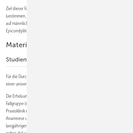
Ziel dieser Fall-Kontroll-Studie war es, berufliche Belastungen zu
bestimmen, die getrennt nach rechter und linker Hand, und adjustiert
auf männliches und weibliches Geschlecht als Risikofaktoren für die
Epicondylitis lateralis gelten.
Material und Methode
Studienablauf
Für die Durchführung der Untersuchungen wurde ein positives Votum
einer universitären Ethikkommission (3664-01-13) erteilt.
Die Erhebungen fanden im ersten Halbjahr des Jahres 2013 statt. Die
Fallgruppe (n = 71,
Tabelle 1
) wurde aus einer gelenkchirurgischen
Praxisklinik rekrutiert. Die Diagnose wurde anhand der typischen
Anamnese und des eindeutigen klinischen Befundes durch einen
langjährigen Facharzt für Orthopädie gestellt. Als klinisches Kriterium