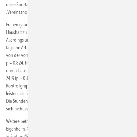
diese Sportart maximal zweimal pro Woche auf dem Level
„Vereinssport“ aus, im Kollektiv war kein Profisportler enthalten.
Frauen gaben zu 83 % (n = 58) signifikant häufiger an, regelmäßig im
Haushalt zu arbeiten als Männer mit 70,9 % (n = 90); p = 0,043.
Allerdings unterschied sich die von den Probanden angegebene
tägliche Arbeitszeit im Haushalt bei Männern mit 2,4 Stunden nicht
von der von den Frauen angegebenen Zeit (2,5 Stunden/Tag);
p = 0,824. In der männlichen Fallgruppe gaben 73 % Belastungen
durch Hausarbeit an. In der männlichen Kontrollgruppe gaben dies
74 % (p = 0,150) an. Tendenziell gaben auch bei den Frauen in der
Kontrollgruppe mit 89,2 % mehr Probandinnen an, Hausarbeit zu
leisten, als mit 76 % weibliche Epikondylitis-Patientinnen (p = 0,121).
Die Stundenzahl, die täglich im Haushalt geleistet wurde, unterschied
sich nicht zwischen Kontroll- und Fallgruppe.
Weitere befragte potenzielle Belastungsfaktoren, wie Arbeit am
Eigenheim, Gartenarbeit, Pflege von Angehörigen, sonstige
außerberufliche Handwerksarbeiten oder von den Probanden