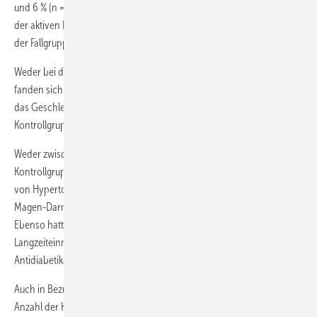
und 6 % (n = 4) der Frauen waren ehemalige Raucherinnen. Der Anteil
der aktiven Raucherinnen in der Kontrollgruppe betrug 32 % und in
der Fallgruppe 42 %.
Weder bei den Männern (p = 0,710), noch bei den Frauen (p = 0,299)
fanden sich Unterschiede im Alkoholkonsum. Gleiches galt für die auf
das Geschlecht adjustierten Differenzen zwischen Fallgruppe und
Kontrollgruppe.
Weder zwischen den Geschlechtern, noch zwischen Fall- oder
Kontrollgruppe fanden wir Unterschiede bezüglich der Komorbidität
von Hypertonie, Herz-Kreislauf-Erkrankungen, Lungenerkrankungen,
Magen-Darm-Erkrankungen oder psychiatrischen Erkrankungen.
Ebenso hatte die Einnahme von Medikamenten, insbesondere die
Langzeiteinnahme von Kortison oder Hormonpräparaten oder
Antidiabetika keinen Einfluss auf die Häufigkeit der Epikondylitis.
Auch in Bezug auf das soziale Umfeld der Probanden (Familienstand,
Anzahl der Kinder, Schulbildung, Wohnort, Grundverhältnis) fanden