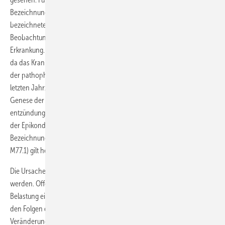
Bezeichnungen eingeführt. Bereits der Erstbeschreiber Runge
bezeichnete diese Erkrankung als „Schreibkrampf“. Nach seiner
Beobachtung litten besonders häufig Kontorschreiber unter dieser
Erkrankung. Ein Synonym ist der sog. Tennisellenbogen (Morris 1882),
da das Krankheitsbild sehr häufig bei Tennisspielern auftritt. Bezüglich
der pathophysiologisch orientierten Beschreibung wurden in den
letzten Jahrzehnten zahlreiche Begriffe eingeführt, die versuchen, die
Genese der Erkrankung zu beschreiben. Da gelegentlich
entzündungsähnliche Symptome auftreten können, wurde der Begriff
der Epikondylitis von Fere und Franke geprägt (Bischoff 2001). Diese
Bezeichnung als „Epicondylitis radialis humeri“ (in der ICD-10 mit der
M77.1) gilt heute als verbindliche Krankheitsbezeichnung.
Die Ursache der Erkrankung konnte bislang nicht sicher geklärt
werden. Offensichtlich scheint ein Missverhältnis zwischen der
Belastung einerseits und der Belastbarkeit des Sehnenansatzes mit
den Folgen einer Degeneration ursächlich zu sein. Infolge dieser
Veränderungen kann sich das Sehnengleitgewebe oder die in dieser