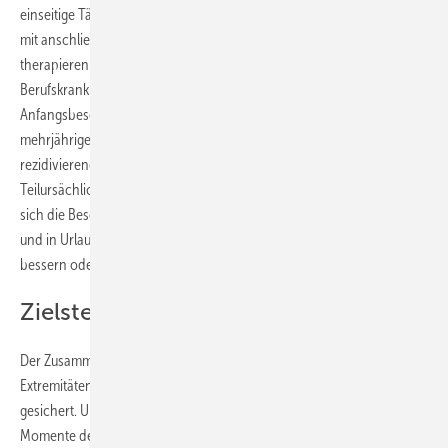
einseitige Tätigkeit zurückzuführen. Eine vorübergehende Schonung
mit anschließender gradueller Gewöhnung lässt sich dabei gut
therapieren. Solche frühen Beschwerden stellen noch keine
Berufskrankheit dar. Entsteht hingegen nach Überwindung der
Anfangsbeschwerden nach mindestens mehrmonatiger bzw.
mehrjähriger Tätigkeit ein chronisches bzw. chronisch-
rezidivierendes Krankheitsbild, spricht dies für eine wesentliche
Teilursächlichkeit der beruflichen Belastungen. Typisch ist dabei, dass
sich die Beschwerden unter der beruflichen Belastung verschlimmern
und in Urlaubszeit bzw. nach Aufgabe der gefährdenden Tätigkeit
bessern oder abklingen.
Zielstellung
Der Zusammenhang zwischen beruflichen Belastungen der oberen
Extremitäten und der Entstehung der Epicondylitis humeri radialis ist
gesichert. Unklar ist jedoch die Wertigkeit verschiedener einzelner
Momente der Armbelastung in der Pathophysiologie.