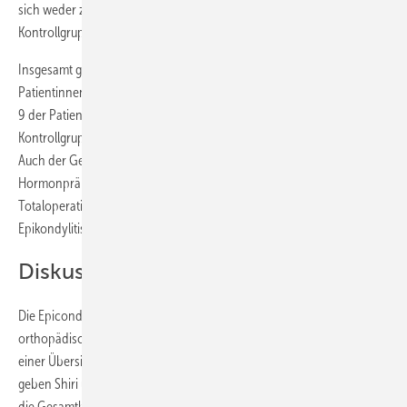
sich weder zwischen Männern und Frauen, noch zwischen Fall- und
Kontrollgruppe Unterschiede.
Insgesamt gaben 17 Patientinnen eine, 33 zwei, 8 drei und 3
Patientinnen mehr als drei erlebte Schwangerschaften an. Insgesamt
9 der Patientinnen waren Nullipara. Zwischen der Fallgruppe und
Kontrollgruppe bestand hier kein signifikanter Unterschied p = 0,280).
Auch der Gebrauch von Antikonzeptiva oder anderer
Hormonpräparate bzw. eine durchgemachte gynäkologische
Totaloperation war ohne Einfluss auf die Häufigkeit einer
Epikondylitis.
Diskussion
Die Epicondylitis humeri radialis ist eine der häufigsten
orthopädischen Erkrankungen im Bereich der oberen Extremität. In
einer Übersichtsarbeit, basierend auf einem systematischen Review,
geben Shiri u. Viikari-Juntura (2011) eine Prävalenz von 0,7–4,0 % für
die Gesamtbevölkerung, für die Berufstätigen von 0,3–12,2 % an. Die