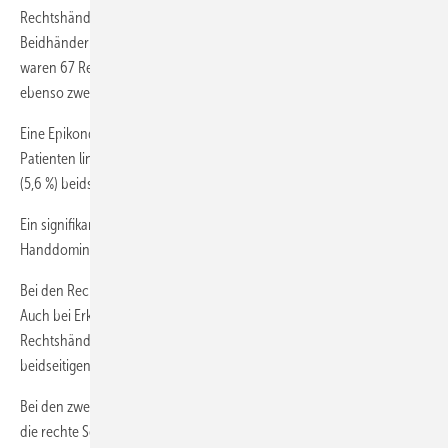
Rechtshänder zu sein. Linkshänder waren fünfmal (4,0 %) und
Beidhänder insgesamt siebenmal (5,6 %) vertreten. In der Fallgruppe
waren 67 Rechtshänder (94,4 %), zwei Linkshänder (2,8 %) und
ebenso zwei Beidhänder (2,8%) vertreten.
Eine Epikondylitis lag in 49 Fällen (69,0 %) rechts, bei 18 (25,4 %)
Patienten links und bei den restlichen 4 Patienten der Fallgruppe
(5,6 %) beidseits vor.
Ein signifikanter Bezug der Seitenlokalisation der Erkrankung und der
Handdominanz konnte nicht nachgewiesen werden (p = 0,807).
Bei den Rechtshändern war die rechte Seite 46-mal (93,9 %) erkrankt.
Auch bei Erkrankung der linken Seite gaben 17 der Patienten (94,4 %)
Rechtshänder zu sein. Vier der Rechtshänder litten unter einer
beidseitigen Erkrankung.
Bei den zwei in der Fallgruppe beobachteten Linkshändern war immer
die rechte Seite, bei den anderen zwei in der Fallgruppe beobachteten