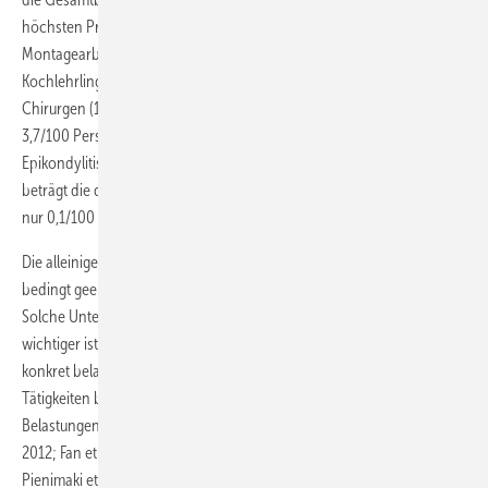
höchsten Prävalenz fanden sich in dieser Untersuchung bei
Montagearbeitern in der Automobilindustrie (20,0 %), bei
Kochlehrlingen (10,5 %) sowie in der Berufsgruppe der plastischen
Chirurgen (13,1 %). Die jährliche Inzidenz liegt bei 0,6–
3,7/100 Personenjahre. Vergleichsweise seltener hingegen kommt die
Epikondylitis auf der ulnaren Seite des Ellenbogengelenks vor. Hier
beträgt die durchschnittliche Prävalenz 0,3–1,1 % und die Inzidenz
nur 0,1/100 Personenjahre.
Die alleinige Betrachtung verschiedener Berufsgruppen ist jedoch nur
bedingt geeignet, das konkrete Risiko für die Epikondylitis zu ermitteln.
Solche Untersuchungen erbringen allenfalls grobe Hinweise, viel
wichtiger ist jedoch die Beurteilung verschiedener, den Ellenbogen
konkret belastender Tätigkeiten bzw. die Kombination solcher
Tätigkeiten bzw. mit diesen Tätigkeiten assoziierter konkreter
Belastungen nach Stärke und Dauer (Ahmad et al. 2013; Barrero et al.
2012; Fan et al. 2009, 2014; Molteni et al. 1996; Ono et al. 1998;
Pienimaki et al. 2011).