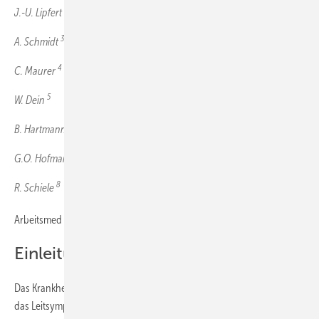
2
J.-U. Lipfert
3
A. Schmidt
4
C. Maurer
5
W. Dein
6
B. Hartmann
1,7
G.O. Hofmann
8
R. Schiele
Arbeitsmed Sozialmed Umweltmed 2016; 51: 360–368
Einleitung
Das Krankheitsbild der Epicondylitis lateralis ist gekennzeichnet durch
das Leitsymptom von Ruhe- und Belastungsschmerzen an der