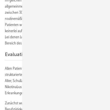
Im gleichen Untersuchungszeitraum wurden aus 2 großen
allgemeinmedizinischen Praxen ebenso Patienten (n = 126) im Alter
zwischen 30 und 60 Jahren ausgewählt, die sich einer
routinemäßigen Jahreskontrolluntersuchung unterzogen. Diese
Patienten wurden in die Kontrollgruppe dann aufgenommen, wenn
keinerlei auf eine Epikondylitis hinweisende Symptome vorlagen oder
bei denen bereits zu einem früheren Zeitpunkt eine Operation im
Bereich des Ellenbogens erfolgt war (
Tabelle 2
).
Evaluation
Allen Patienten wurde anlässlich der Eingangsuntersuchung ein
strukturierter Fragebogen ausgehändigt. Dabei wurden Angaben zu
Alter, Schulbildung, sozialer Situation, zum Alkohol- und
Nikotinabusus, zu den anthropometrischen Daten und zu
Erkrankungen, die nicht die Hand betrafen, erhoben.
Zunächst wurden die Probanden bezüglich ihrer derzeitigen
Berufstätigkeit befragt. Dabei wurden potenzielle Ellenbogen- und