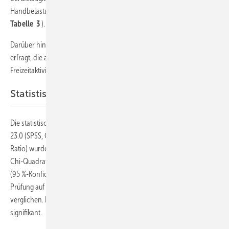
Handbelastungen, getrennt für die rechte und linke Seite, erfragt (
Tabelle 3
).
Darüber hinaus wurden weitere, außerberufliche Handbelastungen
erfragt, die als Risikofaktor für ein KTS gelten können (Sport,
Freizeitaktivitäten, Hausarbeit, Pflege von Angehörigen).
Statistische Auswertung
Die statistische Auswertung erfolgte mit dem Programm SPSS Version
23.0 (SPSS, Chicago IL., USA). Die statistischen Effektgröße OR (Odds
Ratio) wurde deskriptiv mit der Vierfeldertafel errechnet und mit dem
Chi-Quadrattest berechnet. Die OR wird jeweils mit dem 95 % CI
(95 %-Konfidenzintervall) angegeben. Stetige Variablen wurden nach
Prüfung auf Normalverteilung (KW-Anpassungstest) durch ANOVA
verglichen. Für alle statistischen Auswertung galt p = 0,05 als
signifikant.