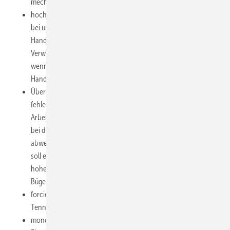
mechanischer Schreibmaschine, Klavierspielen);
hochfrequente, gleichförmige und feinmotorische Tätigkeiten
bei unphysiologischer achsenungünstiger Auslenkung im
Handgelenk, z. B. beim Stricken, Handnähen oder Stopfen,
Verwendung der Tastatur und Maus als Eingabegeräte am PC,
wenn die Fingersehnen durch einen ungünstigen Winkel der
Hand zum Unterarm umgelenkt werden;
Überbeanspruchung durch ungewohnte Arbeiten aller Art bei
fehlender oder gestörter Anpassung bzw. bei repetitiver
Arbeitsverrichtung mit statischen und dynamischen Anteilen,
bei denen eine einseitige, von der Ruhestellung stark
abweichende Haltung der Gliedmaßen erforderlich ist. Dabei
soll eine hohe Auslenkung des Handgelenkes bei gleichzeitiger
hoher Kraftanwendung (Beispiele: Drehen, Montieren und
Bügeln, Obst pflücken) vorliegen;
forcierte Dorsalextension der Hand (Rückhandschlag beim
Tennis, Hämmern);
monoton wiederholte oder plötzlich einsetzende Aus- und