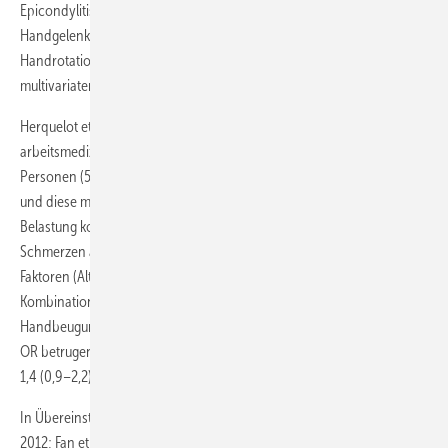
Epicondylitis lateralis für die Kombination aus der
Handgelenksbeugung mindestens 4 Stunden/Tag und der
Handrotation >2 Stunden/Tag eine OR von 2,5 (1,1–5,3) in der
multivariaten Analyse ermittelt.
Herquelot et al. (2013) haben in einer regionalen
arbeitsmedizinischen Untersuchung Freiwilliger in Frankreich (3710
Personen (58 % Männer) zwischen 2002 und 2005 vorgenommen
und diese mit der Erfassung der Selbstangaben über die körperliche
Belastung kombiniert. Insgesamt hatten 10,5 % der Untersuchten
Schmerzen an einem lateralen Epikondylus. Neben individuellen
Faktoren (Alter, BMI) hatte die empfundene Anstrengung in
Kombination mit Beugung/Streckung des Ellenbogens bzw. mit der
Handbeugung hohe Risiken für symptomatische Epikondylitiden: Die
OR betrugen bei Männern 2,6 (1,9–3,7) bzw. 5,6 (2,8–11,3), bei Frauen
1,4 (0,9–2,2) bzw. 2,9 (1,3–6,5).
In Übereinstimmung mit der Literatur (Ahmad et al. 2013; Barrero et al.
2012; Fan et al. 2009, 2014; Molteni et al. 1996; Ono et al. 1998;