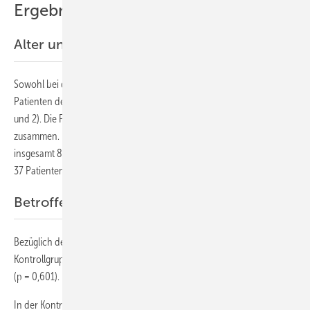
Ergebnisse
Alter und Geschlecht
Sowohl bei den Männern als auch bei den Frauen waren die
Patienten der Fallgruppe älter als die der Kontrollgruppe (s. Tabellen 1
und 2). Die Fallgruppe setzte sich aus 38 Männern und 33 Frauen
zusammen. In der Kontrollgruppe waren hingegen Männer mit
insgesamt 89 Patienten im Vergleich zu den Frauen mit nur
37 Patienten signifikant (p = 0,021) vertreten.
Betroffene Seite und Handdominanz
Bezüglich der Handdominanz bestanden zwischen den Patienten der
Kontrollgruppe und der Fallgruppe keine signifikanten Unterschiede
(p = 0,601).
In der Kontrollgruppe gaben 114 (90,5 %) der Probanden an,