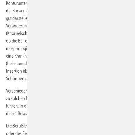
Konturunterbrechungen innerhalb der Sehnen. Vor allem dann, wenn
die Bursa mit einbezogen ist, lassen sich Flüssigkeitsansammlungen
gut darstellen. Oftmals ist die Epikondylitis mit degenerativen
Veränderungen innerhalb des Gelenksraums des Ellenbogens
(Knorpelschäden, Synovialitis usw.) assoziiert. Dabei ist bislang unklar,
ob die Be- oder Überbelastung der Sehneninsertion solche
morphologischen Veränderungen per se bewirkt, oder ob vielmehr
eine Krankheitsmanifestation dadurch zustande kommt
(belastungskonformes Schadensbild), dass die bereits geschädigte
Insertion überlastet wird (Schadensanlage) (Bischoff 2001;
Schönberger et al. 2010).
Verschiedene manuelle berufliche oder sportliche Tätigkeiten können
zu solchen Be-und Überbelastungen an der Extensoreninsertion
führen: In den meisten Fällen handelt es sich um Kombinationen
dieser Belastungsmuster.
Die Berufskrankheit Nr. 2101: „Erkrankungen der Sehnenscheiden
oder des Sehnengleitgewebes sowie der Sehnen- oder