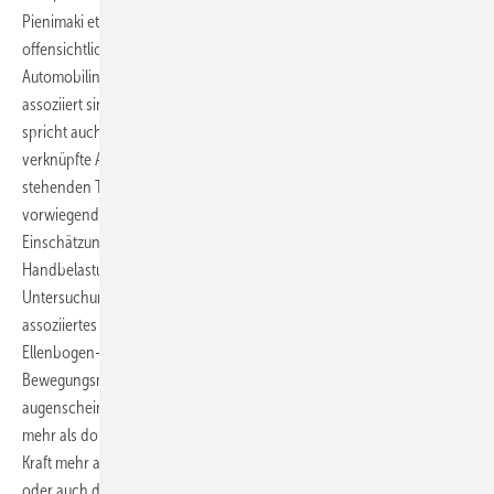
Pienimaki et al. 2011) fanden wir auch in unserer Untersuchung, dass
offensichtlich körperlich schwere handbelastende Tätigkeiten (z. B.
Automobilindustrie oder Baugewerbe) häufiger mit einer Epikondylitis
assoziiert sind als dies bei anderen Berufsgruppen der Fall ist. Dafür
spricht auch die indirekt mit konkreten Hand-Arm-Belastungen
verknüpfte Assoziation, dass Werktätige mit einer vorwiegend
stehenden Tätigkeit häufiger als diejenigen, die bei der Arbeit
vorwiegend sitzen, unter der Erkrankung leiden. Die subjektive
Einschätzung von Leistungsdruck, Schulter-, Ellenbogen- und
Handbelastungen hingegen konnte, anders als in den
Untersuchungen von (van Rijn et al. 2009), nicht als Epikondylitis-
assoziiertes Risiko identifiziert werden. Betrachtet man einzelne
Ellenbogen- und Handbelastungen nach dem jeweiligen
Bewegungsmuster, so sind die Zusammenhänge bei den Männern
augenscheinlicher als bei den Frauen. Als signifikante Faktoren, d. h.
mehr als doppeltes Risiko, konnten wir die Notwendigkeit, maximale
Kraft mehr als eine Stunde pro Tag aufzuwenden, rezidive Tätigkeiten
oder auch das Festklopfen von Werkstücken mit dem Handballen links