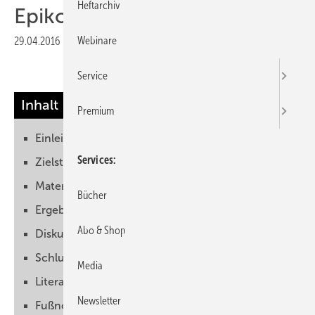
Heftarchiv
Epikondylitis
Webinare
29.04.2016
|
Veröffentlicht in
Ausgabe 05-2016
|
Druckvorschau
Service
Inhalt
Premium
Einleitung
Services
Zielstellung
Material und Methode
Bücher
Ergebnisse
Abo & Shop
Diskussion
Schlussfolgerungen
Media
Literatur
Newsletter
Fußnoten