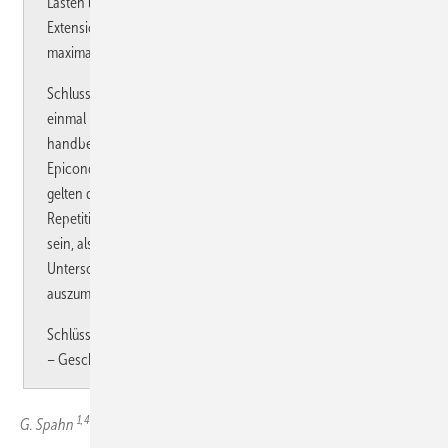
Lasten über 5 kg, PC-Arbeit, maximale Kraftaufwendung,
Extensionshaltung der Hand und die Kombination aus
maximaler Kraftaufwendung und Repetition.
Schlussfolgerungen: Unsere Untersuchungen bestätigten
einmal mehr den Zusammenhang zwischen arm- und
handbelastender Tätigkeiten und dem Zustandekommen der
Epicondylitis humeri radialis. Als Risikofaktoren können
gelten die Notwendigkeit hoher Kraftausübungen und die
Repetition. Männer scheinen davon häufiger betroffen zu
sein, als gleich belastete Frauen. Dagegen sind jedoch die
Unterschiede zwischen rechter und linker Hand nicht sicher
auszumachen.
Schlüsselwörter: Ellenbogen – Epikondylitis – Risiko – Beruf
– Geschlecht
1,4
G. Spahn