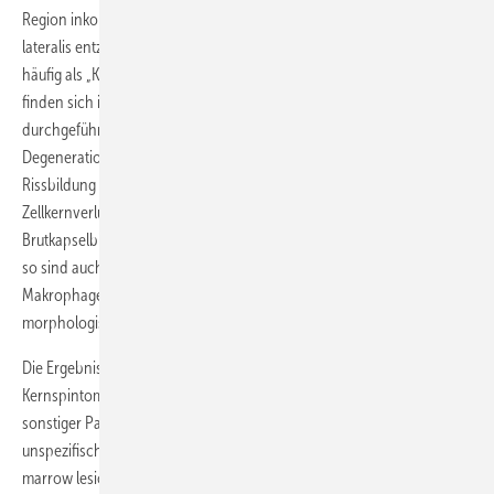
Region inkonstant vorkommende Bursa subcutanea epicondyli
lateralis entzünden, weswegen diese Insertionstendopathie auch
häufig als „Knochenhautentzündung“ bezeichnet wird. Histologisch
finden sich in Biopsien, die anlässlich von operativen Versorgungen
durchgeführt wurden, eher unspezifische, auf eine allgemeine
Degeneration des Bindegewebes hinweisende Veränderungen, wie
Rissbildung der chondroiden Zone am Sehnen-Knochen-Übergang,
Zellkernverlust und verminderte Zellzahl (Apoptose),
Brutkapselbildung oder Verkalkungen. Liegen eher akute Verläufe vor,
so sind auch reaktive oder entzündliche Veränderungen (Leukozyten,
Makrophagen oder Fibrineinlagerungen) möglich. Ein typisches
morphologisches Krankheitsbild existiert jedoch nicht (Mohr 2000).
Die Ergebnisse der bildgebenden Diagnostik (Röntgen,
Kernspintomographie, Sonographie) dienen eher dem Ausschluss
sonstiger Pathologien, als der Artdiagnose. Gelegentlich finden sich
unspezifische Ödeme der Weichteile, aber auch des Knochens („bone
marrow lesion“ oder Knochenmarködem), Verkalkungen oder