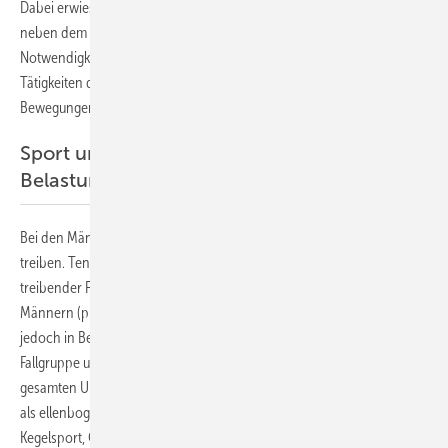
Dabei erwiesen sich insbesondere für das männliche Geschlecht
neben dem Bewegen von Lasten über 10 kg vor allem die
Notwendigkeit, maximale Kraft auszuüben als auch wiederholte
Tätigkeiten durchzuführen oder die Kombination solcher
Bewegungen als signifikanter Risikofaktoren.
Sport und andere nichtberufliche
Belastungen
Bei den Männern gaben insgesamt 47 (37 %) an, regelmäßig Sport zu
treiben. Tendenziell (p = 0,120) war der Anteil regelmäßig Sport
treibender Frauen mit 43 % (n = 30) etwas höher. Weder bei den
Männern (p = 0,152) noch bei den Frauen (p = 0,100) fanden sich
jedoch in Bezug auf die Sportausübung Unterschiede zwischen der
Fallgruppe und der Kontrollgruppe. Nur insgesamt 4 Patienten im
gesamten Untersuchungskollektiv übten Sportarten aus, die potenziell
als ellenbogenbelastend einzustufen sind (Volleyball, Tischtennis,
Kegelsport, Geräteturnen). Alle sportlich aktiven Probanden übten