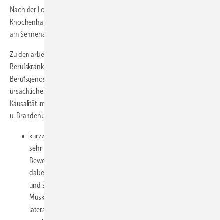
Nach der Lokalisation sind die Periostitis (Entzündung der
Knochenhaut) und die Epikondylitis als teils entzündliche Erkrankung
am Sehnenansatz (Epikondylus) zu unterscheiden.
Zu den arbeitstechnischen Voraussetzungen für das Vorliegen der
Berufskrankheit gibt es eine auf den Erfahrungen einer
Berufsgenossenschaft basierenden pragmatische Setzung von
ursächlichen Kriterien für die Anerkennung einer Epikondylitis für die
Kausalität im Sinn einer BK, die derzeitig Verwendung findet (Mehrtens
u. Brandenburg 2008). Dazu gehören:
kurzzyklische Repetition, feinmotorische Handtätigkeiten mit
sehr hoher Belastungsfrequenz (mindestens 10.000
Bewegungsabläufe/Stunde bzw. 3/Sekunde). Gemeint sind
dabei Wiederholungen mit immer gleichem Bewegungsablauf
und stets einförmiger Streckbelastung der entsprechenden
Muskeln- und Sehnengruppen. Diese treten vor allem an der
lateralen Seite des Ellenbogens auf (z. B. Schreiben mit