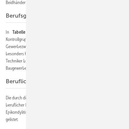
Beidhändern je einmal die Rechte und linke Hand betroffen.
Berufsgruppen
In
Tabelle 4
sind die Verteilungen der Patienten aus Fallgruppe bzw.
Kontrollgruppe bezüglich ihrer Berufstätigkeit (Tätigkeitsgruppen,
Gewerbezweige usw.) gelistet. In der Fallgruppe fanden sich
besonders häufig Werktätige, die in der Produktion tätig sind (31 %),
Techniker bzw. Ingenieure (16 %) und Werktätige aus dem
Baugewerbe (9 %), p = 0,042.
Beruflich bedingte Belastungsfaktoren
Die durch die Befragung der Probanden ermittelten Häufigkeiten
beruflicher Belastungsfaktoren als potenzieller Risikofaktoren für eine
Epikondylitis sind mit den errechneten Effektstärken in
Tabelle 5
gelistet.