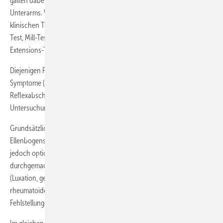
galten dabei Schmerzen an der Außenseite des Ellenbogens und/oder
Unterarms. Weiterhin mussten mindestens zwei der nachfolgenden
klinischen Tests positiv sein. Chair-Test, Bowden-Test, Thompson-
Test, Mill-Test, Bewegungsstresstest, Cozen-Test oder Mittelfinger-
Extensions-Test (Bukckup 2000).
Diejenigen Patienten, bei denen neurologische oder radikuläre
Symptome (motorische Ausfälle bzw. Parästhesien) oder
Reflexabschwächungen festgestellt wurden, wurden aus der
Untersuchung ausgeschlossen.
Grundsätzlich wurde eine Standard-Röntgendiagnostik des
Ellenbogens durchgeführt, eine zusätzliche Kernspintomographie war
jedoch optional. Ausschlusskriterien für die Untersuchung waren
durchgemachte Makroverletzungen des Ellenbogengelenks und Arms
(Luxation, gelenksnahe Frakturen), bereits erfolgte Operationen,
rheumatoide Arthritis oder sonstige angeborene oder erworbene
Fehlstellungen im Bereich der oberen Extremität.