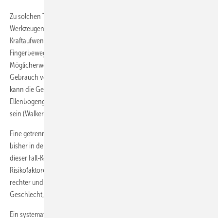
Zu solchen Tätigkeiten zählen der Gebrauch von schweren
Werkzeugen bzw. Werkstücken (> 1 kg), erforderliche
Kraftaufwendung bei der Arbeit, Repetition bei Hand- und
Fingerbewegungen, kombinierte kraftvolle Rotationsbewegungen.
Möglicherweise spielt auch die Vibrationsbelastung, z. B. durch den
Gebrauch von Pressluftwerkzeugen, eine Rolle. Ebenso bedeutsam
kann die Gelenkstellung (maximale Extension oder Flexion sowohl im
Ellenbogengelenk als auch im Handgelenk und die Stellung der Hand)
sein (Walker-Bone et al. 2012).
Eine getrennte Beurteilung für die rechte oder linke Hand wurde
bisher in der Literatur nicht vorgenommen (van Rijn et al. 2009). Ziel
dieser Fall-Kontroll-Studie war es, berufliche Belastungen, die als
Risikofaktoren für die laterale Epikondylitis gelten, getrennt nach
rechter und linker Hand, und adjustiert auf männliches und weibliches
Geschlecht, zu bestimmen.
Ein systematisches Review mit 13 Studien, die die