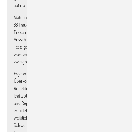
auf männliches und weibliches Geschlecht zu bestimmen.
Material und Methode: Patienten der Fallgruppe (38 Männer,
33 Frauen) wurden aus einer großen gelenkchirurgischen
Praxis rekrutiert. Die Diagnose Epikondylitis wurde nach
Ausschluss sonstiger Gelenkpathologien anhand klinischer
Tests gestellt. Die Kontrollgruppe (89 Männer, 37 Frauen)
wurden während einer hausärztlichen Routinekontrolle in
zwei großen allgemeinmedizinischen Praxen gewonnen.
Ergebnisse: Bei den männlichen Patienten konnten
Überkopfarbeit, maximale Kraftaufwendung der Hände,
Repetition, Extension- und Reflexionshaltung der Hand,
kraftvolle Drehung sowie die Kombination von Maximalkraft
und Repetition als signifikante krankheitsassoziierte Faktoren
ermittelt werden. Krankheitsassoziierte Faktoren bei den
weiblichen Patienten waren die subjektive Einschätzung der
Schwere der Handbelastung, das Bewegen und Heben von