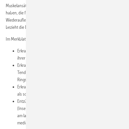
Muskelansätze, die zur Unterlassung aller Tätigkeiten gezwungen
haben, die für die Entstehung, die Verschlimmerung oder das
Wiederaufleben der Krankheit ursächlich waren oder sein können“,
bezieht die Epicondylitis lateralis ein.
Im Merkblatt zur BK 2101 werden genannt:
Erkrankungen der passiven Überträger der Muskelkraft und
ihrer Gleitgewebe,
Erkrankungen der Sehnenscheiden (Vagina tendinitis), z. B. die
Tendovagintis crepitans oder Entzündungen im Bereich der
Ringsbänder, wie z. B. die Tendovagintis deQuervain,
Erkrankungen des Sehnengleitgewebes (Peritendineum), z. B.
als schnellender Finger,
Entzündungen der Sehnensansätze am Knochen
(Insertionstendopathie), hierzu zählen der Tennisellenbogen
am lateralen und der Golfer- bzw. Werferellenbogen am
medialen Epikondylus.