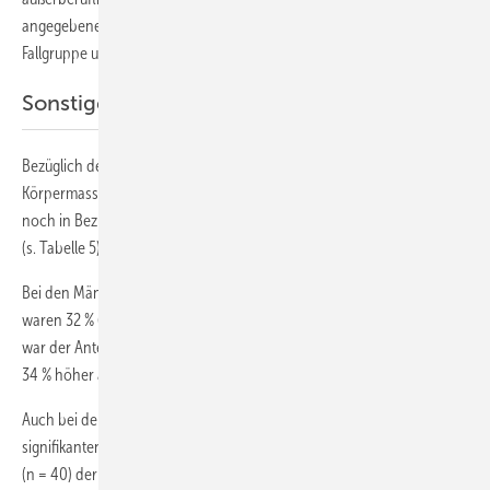
angegebene Hobbys, zeigten keine Unterschiede zwischen der
Fallgruppe und der Kontrollgruppe.
Sonstige Faktoren
Bezüglich der anthropometrischen Daten (Körpergewicht,
Körpermasse, BMI) bestanden weder zwischen den Geschlechtern
noch in Bezug auf die Häufigkeit der Epikondylitis Unterschiede
(s. Tabelle 5).
Bei den Männern waren 45 % (n = 57) Nichtraucher, aktive Raucher
waren 32 % (n = 40) und 24 % (n = 30) ehemalige Raucher. Tendenziell
war der Anteil männlicher aktiver Raucher in der Kontrollgruppe mit
34 % höher als in der Kontrollgruppe mit 26 % (p = 0,141).
Auch bei den Frauen konnten bezüglich des Nikotinkonsums keine
signifikanten Unterschiede (p = 0,133) festgestellt werden. 57 %
(n = 40) der Frauen waren Nichtraucher, 37 % (n = 26) waren aktive