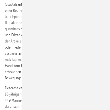
Qualitätsanforderungen erfüllten (van Rijn et al. 2009), basiert auf
einer Recherche aus den Jahren 1996–2007: Es sollte eine Diagnose
über Epicondylitis lateralis bzw. Medialis, Cubital- oder
Radialtunnelsyndrom vorliegen, die Expositionsmaße sollten
quantitativ dargestellt sein, die Beziehungen zwischen Arbeitsfaktoren
und Erkrankung sollte quantitativ (OR oder RR) dargestellt sein und
der Artikel sollte peer-reviewed sein (englisch, deutsch, französisch
oder niederländisch). Es zeigte sich, dass die laterale Epikondylitis
assoziiert ist mit dem Heben von 20 kg Last per Hand mindestens 10-
mal/Tag, mit der Arbeit mit Werkzeugen > 1 kg Gewicht, repetitiven
Hand-Arm-Bewegungen > 2 Stunden/Tag, vor dem Körper
erhobenen Armen, Hände gebeugt oder verdreht oder mit präzisen
Bewegungen über einen Teil des Arbeitstages.
Descatha et al. (2013) haben in einer Längsschnittstudie mindestens
18-jähriger Beschäftigter (34 Fälle an 699 Beschäftigten,
449 Männer/250 Frauen) aus einem Mix von Tätigkeiten, die sie über
durchschnittlich 34 Monate verfolgt haben, für das Auftreten einer