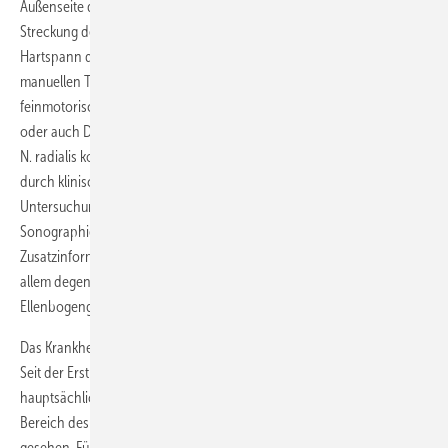
Außenseite des Ellenbogens, die durch Pronation und kraftvolle
Streckung der Hand provoziert werden können. Fakultativ kann es zu
Hartspann der Muskulatur, funktionellen Einschränkungen bei
manuellen Tätigkeiten (sowohl grobmotorisch als auch
feinmotorisch), gelegentlicher entzündungsähnlicher Symptomatik
oder auch Dysästhesien im Bereich des Versorgungsgebietes des
N. radialis kommen. Die Diagnose der Epikondylitis wird in der Regel
durch klinische Untersuchung (funktionelle Tests) gestellt. Zusätzliche
Untersuchungen (Röntgen oder Kernspintomographie bzw.
Sonographie) bringen in der Regel keine wesentlichen
Zusatzinformationen, dienen jedoch zum Ausschluss anderer, vor
allem degenerativer oder traumatisch bedingter Schäden am
Ellenbogengelenk.
Das Krankheitsbild wurde erstmals durch Runge 1883 beschrieben.
Seit der Erstbeschreibung wird die Ursache der Epikondylitis
hauptsächlich auf eine physische Überbelastung der Insertion im
Bereich des radialen Epikondylus, dem Ansatz der Handextensoren
gesehen. Für das Krankheitsbild wurde eine Reihe von verschiedenen