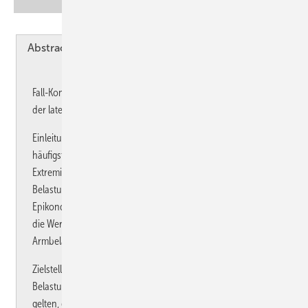
Abstract English
Abstract Deutsch
Fall-Kontrolle-Studie zur Bestimmung von Risikofaktoren bei
der lateralen Epikondylitis
Einleitung: Epikondylitis humeri radialis ist eine der
häufigsten Krankheitsbilder im Bereich der oberen
Extremität. Der Zusammenhang zwischen beruflicher
Belastung der oberen Extremität und der Entstehung der
Epikondylitis humeri radialis ist gesichert. Unklar ist jedoch
die Wertigkeit verschiedener einzelner Momente der
Armbelastung in der Pathophysiologie.
Zielstellung: Ziel dieser Fall-Kontroll-Studie war es, berufliche
Belastungen, die als Risikofaktoren für die Epikondylitis
gelten, getrennt nach rechter und linker Hand und adjustiert