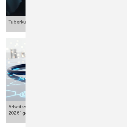
Tuberkulose hat in Deutschland große
Relevanz
Arbeitsmedizin gestalten: Wettbewerb „NextLevel
2026“
gestartet