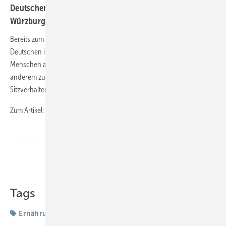
Deutschen Sporthochschule Köln und der Universität
Würzburg.
Bereits zum achten Mal haben sie das Gesundheitsverhalten der
Deutschen in einer repräsentativen Umfrage untersucht. Rund 2800
Menschen ab einem Alter von 18 Jahren wurden dafür unter
anderem zu ihrer Ernährung, körperlichen Aktivität und ihrem
Sitzverhalten befragt.
Zum Artikel:
https://www.dkv.com/der-dkv-report.html
Teilen
Link kopieren
Tags
Ernährung
Karzinogene
Umwelt-/Sozialmedizin