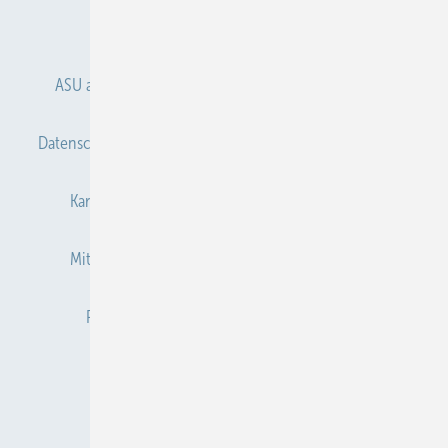
Anmelden
Anmeldung & Registrierung
ASU abonnieren
ASU Partner
Autorenhinweise
Datenschutz
E-Paper
Gentner Verlag
Impressum
Karriere bei Gentner
Kontakt
Mediaservice
Mitgliedschaften und Engagement
Newsletter
Privacy Manager
Redaktion
RSS-Feed
Veranstaltungen / Webinare
© 2026 ASU