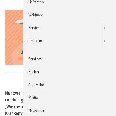
Heftarchiv
Webinare
Service
Premium
Services
VectorMine - stock.adobe.com
Bücher
Abo & Shop
Nur zwei Prozent der Menschen in Deutschland leben
Media
rundum gesund. Zu diesem Ergebnis kommt der Report
„Wie gesund lebt Deutschland?“ der Deutschen
Newsletter
Krankenversicherung (DKV) in Zusammenarbeit mit der