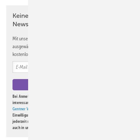
Keine Zeit? Kein Problem mit dem ASU
Newsletter!
Mit unserem Newsletter erhalten Sie regelmäßig von uns
ausgewählte Informationen und Neuigkeiten, gebündelt und
kostenlos direkt ins Postfach.
Bei Anmeldung zu diesem Newsletter bin ich damit einverstanden, über
interessante Verlags- und Online-Angebote
der Marken der Alfons W.
Gentner Verlag GmbH & Co. KG
informiert zu werden. Diese
Einwilligung kann ich jederzeit widerrufen und eine Abmeldung ist
jederzeit möglich. Informationen zum Umgang mit Daten finden Sie
auch in unserer
Datenschutzerklärung
.