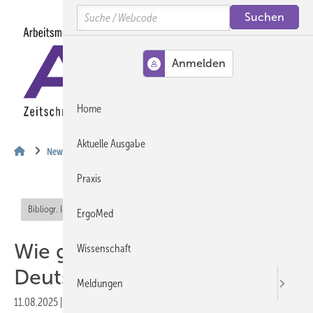
Springe
Springe
Springe
Search
auf
auf
auf
Hauptinhalt
Hauptmenü
SiteSearch
MENÜ
Home
Aktuelle Ausgabe
News
Praxis
Bibliogr. Info (RIS)
Offener Zugang
ErgoMed
Wie gesund lebt
Wissenschaft
Deutschland?
Meldungen
11.08.2025
|
Druckvorschau