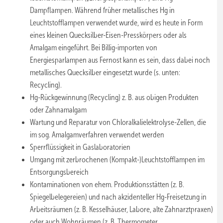
Dampflampen. Während früher metallisches Hg in
Leuchtstofflampen verwendet wurde, wird es heute in Form
eines kleinen Quecksilber-Eisen-Presskörpers oder als
Amalgam eingeführt. Bei Billig-importen von
Energiesparlampen aus Fernost kann es sein, dass dabei noch
metallisches Quecksilber eingesetzt wurde (s. unten:
Recycling).
Hg-Rückgewinnung (Recycling) z. B. aus obigen Produkten
oder Zahnamalgam
Wartung und Reparatur von Chloralkalielektrolyse-Zellen, die
im sog. Amalgamverfahren verwendet werden
Sperrflüssigkeit in Gaslaboratorien
Umgang mit zerbrochenen (Kompakt-)Leuchtstofflampen im
Entsorgungsbereich
Kontaminationen von ehem. Produktionsstätten (z. B.
Spiegelbelegereien) und nach akzidenteller Hg-Freisetzung in
Arbeitsräumen (z. B. Kesselhäuser, Labore, alte Zahnarztpraxen)
oder auch Wohnräumen (z. B. Thermometer,