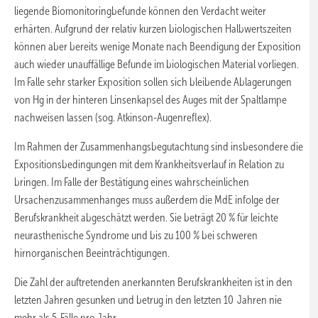
liegende Biomonitoringbefunde können den Verdacht weiter
erhärten. Aufgrund der relativ kurzen biologischen Halbwertszeiten
können aber bereits wenige Monate nach Beendigung der Exposition
auch wieder unauffällige Befunde im biologischen Material vorliegen.
Im Falle sehr starker Exposition sollen sich bleibende Ablagerungen
von Hg in der hinteren Linsenkapsel des Auges mit der Spaltlampe
nachweisen lassen (sog. Atkinson-Augenreflex).
Im Rahmen der Zusammenhangsbegutachtung sind insbesondere die
Expositionsbedingungen mit dem Krankheitsverlauf in Relation zu
bringen. Im Falle der Bestätigung eines wahrscheinlichen
Ursachenzusammenhanges muss außerdem die MdE infolge der
Berufskrankheit abgeschätzt werden. Sie beträgt 20 % für leichte
neurasthenische Syndrome und bis zu 100 % bei schweren
hirnorganischen Beeinträchtigungen.
Die Zahl der auftretenden anerkannten Berufskrankheiten ist in den
letzten Jahren gesunken und betrug in den letzten 10 Jahren nie
mehr als 5 Fälle pro Jahr.