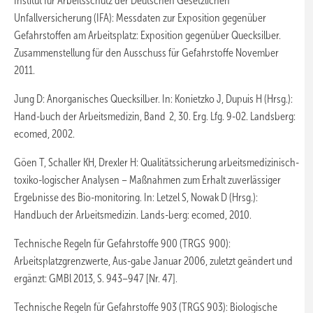
Institut für Arbeitsschutz der Deutschen Gesetzlichen
Unfallversicherung (IFA): Messdaten zur Exposition gegenüber
Gefahrstoffen am Arbeitsplatz: Exposition gegenüber Quecksilber.
Zusammenstellung für den Ausschuss für Gefahrstoffe November
2011.
Jung D: Anorganisches Quecksilber. In: Konietzko J, Dupuis H (Hrsg.):
Hand-buch der Arbeitsmedizin, Band 2, 30. Erg. Lfg. 9-02. Landsberg:
ecomed, 2002.
Göen T, Schaller KH, Drexler H: Qualitätssicherung arbeitsmedizinisch-
toxiko-logischer Analysen – Maßnahmen zum Erhalt zuverlässiger
Ergebnisse des Bio-monitoring. In: Letzel S, Nowak D (Hrsg.):
Handbuch der Arbeitsmedizin. Lands-berg: ecomed, 2010.
Technische Regeln für Gefahrstoffe 900 (TRGS 900):
Arbeitsplatzgrenzwerte, Aus-gabe Januar 2006, zuletzt geändert und
ergänzt: GMBl 2013, S. 943–947 [Nr. 47].
Technische Regeln für Gefahrstoffe 903 (TRGS 903): Biologische