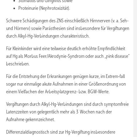
Stomatitis und Gingivitis sowie
Proteinurie (Nephrotoxizität).
Schwere Schädigungen des ZNS einschließlich Hirnnerven (v. a. Seh-
und Hörnerv) sowie Parästhesien sind insbesondere für Vergiftungen
durch Alkyl-Hg-Verbindungen charakteristisch.
Für Kleinkinder wird eine teilweise deutlich erhöhte Empfindlichkeit
auf Hg als Morbus Feer/Akrodynie-Syndrom oder auch „pink disease“
beschrieben.
Für die Entstehung der Erkrankungen genügen kurze, im Extrem-fall
sogar nur einmalige akute Aufnahmen in einer Größenordnung von
einem Vielfachen der Arbeitsplatzgrenz- bzw. BGW-Werte.
Vergiftungen durch Alkyl-Hg-Verbindungen sind durch symptomfreie
Latenzzeiten von gelegentlich mehr als 3 Wochen nach der
Aufnahme gekennzeichnet.
Differenzialdiagnostisch sind zur Hg-Vergiftung insbesondere