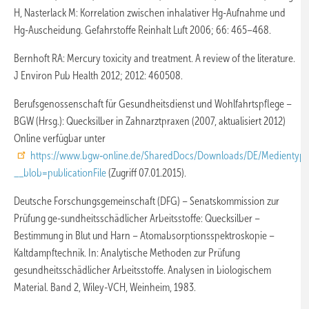
H, Nasterlack M: Korrelation zwischen inhalativer Hg-Aufnahme und
Hg-Auscheidung. Gefahrstoffe Reinhalt Luft 2006; 66: 465–468.
Bernhoft RA: Mercury toxicity and treatment. A review of the literature.
J Environ Pub Health 2012; 2012: 460508.
Berufsgenossenschaft für Gesundheitsdienst und Wohlfahrtspflege –
BGW (Hrsg.): Quecksilber in Zahnarztpraxen (2007, aktualisiert 2012)
Online verfügbar unter
https://www.bgw‑online.de/SharedDocs/Downloads/DE/Medientyp
__blob=publicationFile
(Zugriff 07.01.2015).
Deutsche Forschungsgemeinschaft (DFG) – Senatskommission zur
Prüfung ge-sundheitsschädlicher Arbeitsstoffe: Quecksilber –
Bestimmung in Blut und Harn – Atomabsorptionsspektroskopie –
Kaltdampftechnik. In: Analytische Methoden zur Prüfung
gesundheitsschädlicher Arbeitsstoffe. Analysen in biologischem
Material. Band 2, Wiley-VCH, Weinheim, 1983.