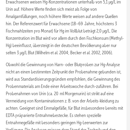
Erwachsenen weisen Hg-Konzentrationen unterhalb von 5,1 µg/L im
Urin auf. Höhere Werte finden sich meist als Folge von
Amalgamfüllungen, noch höhere Werte weisen auf andere Quellen
hin. Der Referenzwert für Erwachsene (18–69 Jahre, höchstens 3
Fischmahlzeiten pro Monat) für Hg im Vollblut beträgt 2,0 µg/L. Die
Konzentration im Blut wird vor allem durch den Fischkonsum (Methyl-
Hg) beeinflusst, übersteigt in der deutschen Bevölkerung aber nur
selten 3 µg/L Blut (Wilhelm et al. 2004; Becker et al. 2002, 2006).
Obwohl die Gewinnung von Harn- oder Blutproben zur Hg-Analyse
nicht an einen bestimmten Zeitpunkt der Probenahme gebunden ist,
wird aus Standardisierungsgründen empfohlen, die Gewinnung des
Probenmaterials am Ende einer Arbeitswoche durch-zuführen. Bei
Probenahmen von Urin (ca. 20 ml Morgenurin) ist strikt auf eine
Vermeidung von Kontaminationen z. B. von der Arbeits-kleidung zu
achten. Geeignet sind Einmalgefäße, für Blut insbesondere bereits mit
EDTA präparierte Entnahmebestecke. Es stehen spezielle
Entnahmegefäße mit besonders geringen Hg-Leerwerten zur
Verfügung. Die Analysen müssen dem Stand der Technik und den