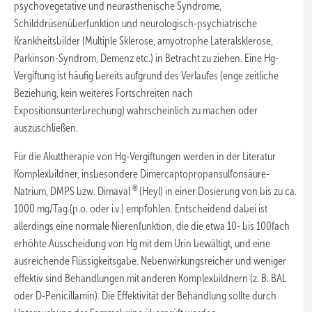
psychovegetative und neurasthenische Syndrome,
Schilddrüsenüberfunktion und neurologisch-psychiatrische
Krankheitsbilder (Multiple Sklerose, amyotrophe Lateralsklerose,
Parkinson-Syndrom, Demenz etc.) in Betracht zu ziehen. Eine Hg-
Vergiftung ist häufig bereits aufgrund des Verlaufes (enge zeitliche
Beziehung, kein weiteres Fortschreiten nach
Expositionsunterbrechung) wahrscheinlich zu machen oder
auszuschließen.
Für die Akuttherapie von Hg-Vergiftungen werden in der Literatur
Komplexbildner, insbesondere Dimercaptopropansulfonsäure-
®
Natrium, DMPS bzw. Dimaval
(Heyl) in einer Dosierung von bis zu ca.
1000 mg/Tag (p.o. oder i.v.) empfohlen. Entscheidend dabei ist
allerdings eine normale Nierenfunktion, die die etwa 10- bis 100fach
erhöhte Ausscheidung von Hg mit dem Urin bewältigt, und eine
ausreichende Flüssigkeitsgabe. Nebenwirkungsreicher und weniger
effektiv sind Behandlungen mit anderen Komplexbildnern (z. B. BAL
oder D-Penicillamin). Die Effektivität der Behandlung sollte durch