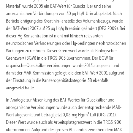
Material“ wurde 2005 ein BAT-Wert für Quecksilber und seine
anorganischen Verbindungen von 30 µg Hg/L Urin abgeleitet. Nach
Berücksichtigung des Kreatinin- anstelle des Volumenbezugs, wurde
der BAT-Wert 2007 auf 25 µg Hg/g Kreatinin geändert (DFG 2009). Bei
dieser Hg-Konzentration ist nicht mit klinisch relevanten
neurotoxischen Veränderungen oder Hg-bedingten nephrotoxischen
Wirkungen zu rechnen. Dieser Grenzwert wurde als Biologischer
Grenzwert (BGW) in die TRGS 903 übernommen. Der BGW für
organische Quecksilberverbindungen wurde 2013 ausgesetzt und
damit der MAK-Kommission gefolgt, die den BAT-Wert 2001 aufgrund
der Einstufung in die Kanzerogenitätskategorie 3B ebenfalls
ausgesetzt hatte.
In Analogie zur Absenkung des BAT-Wertes für Quecksilber und
anorganische Verbindungen wurde auch der entsprechende MAK-
Wert abgesenkt und beträgt jetzt 0,02 mg Hg/m³ Luft (DFG 2011).
Dieser Wert wurde auch als Arbeitsplatzgrenzwert in die TRGS 900
übernommen. Aufgrund des großen Abstandes zwischen dem MAK-