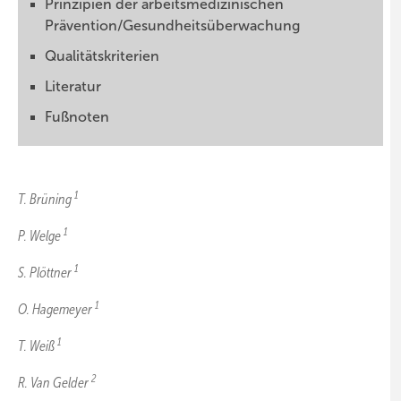
Prinzipien der arbeitsmedizinischen
Prävention/Gesundheitsüberwachung
Qualitätskriterien
Literatur
Fußnoten
1
T. Brüning
1
P. Welge
1
S. Plöttner
1
O. Hagemeyer
1
T. Weiß
2
R. Van Gelder