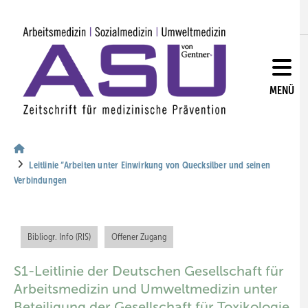
Springe
Springe
Springe
auf
auf
auf
Hauptinhalt
Hauptmenü
SiteSearch
MENÜ
Leitlinie “Arbeiten unter Einwirkung von Quecksilber und seinen
Verbindungen
Bibliogr. Info (RIS)
Offener Zugang
S1-Leitlinie der Deutschen Gesellschaft für
Arbeitsmedizin und Umweltmedizin unter
Beteiligung der Gesellschaft für Toxikologie