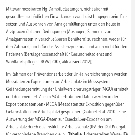
Mit zwar messbaren Hg-Dampfbelastungen, nicht aber mit
gesundheitsschädlichen Einwirkungen von Hg ist hingegen beim Ein-
setzen und Ausbohren von Amalgamfüllungen unter den heute in
Arztpraxen üblichen Bedingungen (Absaugen, Sammeln von
Amalgamresten in verschließbaren Behältern) zu rechnen, weder für
den Zahnarzt, noch für das Assistenzpersonal und auch nicht für den
Patienten (Berufsgenossenschaft für Gesundheitsdienst und
Wohlfahrtspflege – BGW [2007, aktualisiert 2012]).
Im Rahmen der Präventionsarbeit der Un-fallversicherungen werden
Messdaten zu Expositionen am Arbeitsplatz im Messsystem
Gefährdungsermittlung der Unfallversicherungsträger (MGU) ermittelt
und dokumentiert. Alle im MGU erhobenen Daten werden in der
Expositionsdatenbank MEGA (Messdaten zur Exposition gegenüber
Gefahrstoffen am Arbeitsplatz) gespeichert (Gabriel et al. 2010). Eine
Auswertung der MEGA-Daten zur Quecksilber-Exposition am
Arbeitsplatz durch das Institut für Arbeitsschutz (IFA)der DGUV ergab
für verschiedene Branchen die in
Tabelle 1
dargestellten Werte (IFA