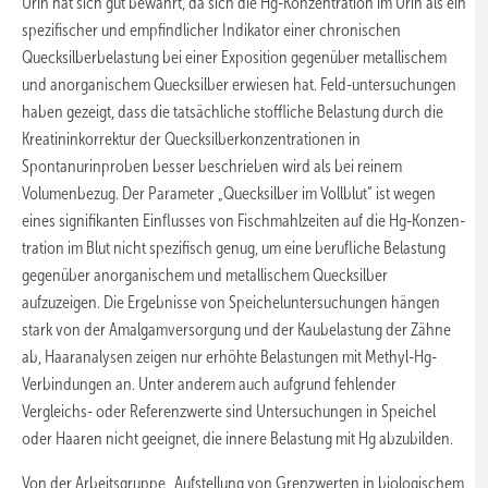
Urin hat sich gut bewährt, da sich die Hg-Konzentration im Urin als ein
spezifischer und empfindlicher Indikator einer chronischen
Quecksilberbelastung bei einer Exposition gegenüber metallischem
und anorganischem Quecksilber erwiesen hat. Feld-untersuchungen
haben gezeigt, dass die tatsächliche stoffliche Belastung durch die
Kreatininkorrektur der Quecksilberkonzentrationen in
Spontanurinproben besser beschrieben wird als bei reinem
Volumenbezug. Der Parameter „Quecksilber im Vollblut“ ist wegen
eines signifikanten Einflusses von Fischmahlzeiten auf die Hg-Konzen-
tration im Blut nicht spezifisch genug, um eine berufliche Belastung
gegenüber anorganischem und metallischem Quecksilber
aufzuzeigen. Die Ergebnisse von Speicheluntersuchungen hängen
stark von der Amalgamversorgung und der Kaubelastung der Zähne
ab, Haaranalysen zeigen nur erhöhte Belastungen mit Methyl-Hg-
Verbindungen an. Unter anderem auch aufgrund fehlender
Vergleichs- oder Referenzwerte sind Untersuchungen in Speichel
oder Haaren nicht geeignet, die innere Belastung mit Hg abzubilden.
Von der Arbeitsgruppe „Aufstellung von Grenzwerten in biologischem