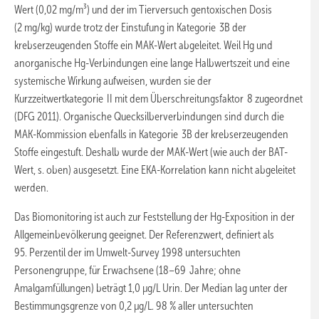
Wert (0,02 mg/m³) und der im Tierversuch gentoxischen Dosis
(2 mg/kg) wurde trotz der Einstufung in Kategorie 3B der
krebserzeugenden Stoffe ein MAK-Wert abgeleitet. Weil Hg und
anorganische Hg-Verbindungen eine lange Halbwertszeit und eine
systemische Wirkung aufweisen, wurden sie der
Kurzzeitwertkategorie II mit dem Überschreitungsfaktor 8 zugeordnet
(DFG 2011). Organische Quecksilberverbindungen sind durch die
MAK-Kommission ebenfalls in Kategorie 3B der krebserzeugenden
Stoffe eingestuft. Deshalb wurde der MAK-Wert (wie auch der BAT-
Wert, s. oben) ausgesetzt. Eine EKA-Korrelation kann nicht abgeleitet
werden.
Das Biomonitoring ist auch zur Feststellung der Hg-Exposition in der
Allgemeinbevölkerung geeignet. Der Referenzwert, definiert als
95. Perzentil der im Umwelt-Survey 1998 untersuchten
Personengruppe, für Erwachsene (18–69 Jahre; ohne
Amalgamfüllungen) beträgt 1,0 µg/L Urin. Der Median lag unter der
Bestimmungsgrenze von 0,2 µg/L. 98 % aller untersuchten