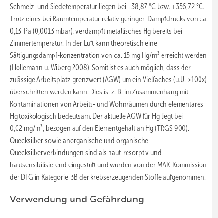
Schmelz- und Siedetemperatur liegen bei –38,87 °C bzw. +356,72 °C.
Trotz eines bei Raumtemperatur relativ geringen Dampfdrucks von ca.
0,13 Pa (0,0013 mbar), verdampft metallisches Hg bereits bei
Zimmertemperatur. In der Luft kann theoretisch eine
Sättigungsdampf-konzentration von ca. 15 mg Hg/m³ erreicht werden
(Hollemann u. Wiberg 2008). Somit ist es auch möglich, dass der
zulässige Arbeitsplatz-grenzwert (AGW) um ein Vielfaches (u.U. >100x)
überschritten werden kann. Dies ist z. B. im Zusammenhang mit
Kontaminationen von Arbeits- und Wohnräumen durch elementares
Hg toxikologisch bedeutsam. Der aktuelle AGW für Hg liegt bei
0,02 mg/m³, bezogen auf den Elementgehalt an Hg (TRGS 900).
Quecksilber sowie anorganische und organische
Quecksilberverbindungen sind als haut-resorptiv und
hautsensibilisierend eingestuft und wurden von der MAK-Kommission
der DFG in Kategorie 3B der krebserzeugenden Stoffe aufgenommen.
Verwendung und Gefährdung