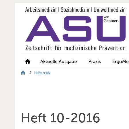
Springe
Springe
Springe
auf
auf
auf
Hauptinhalt
Hauptmenü
SiteSearch
Aktuelle Ausgabe
Praxis
ErgoMe
Heftarchiv
Heft 10-2016