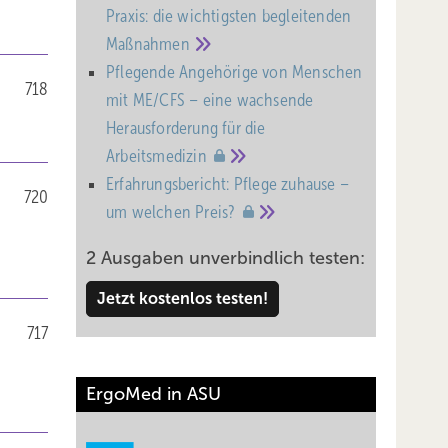
Praxis: die wichtigsten begleitenden
Maßnahmen
Pflegende Angehörige von Menschen
718
mit ME/CFS – eine wachsende
Heraus­forderung für die
Arbeitsmedizin
Erfahrungsbericht: Pflege zuhause –
720
um welchen
Preis?
2 Ausgaben unverbindlich testen:
Jetzt kostenlos testen!
717
ErgoMed in ASU